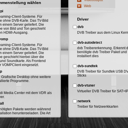
mmenstellung wählen
Web
rpi
reaming-Client-Systeme. Für
Driver
e ohne DVB-Karte. Das TV-Bild
n einem Server geliefert. Die
dvb
e von Bild und Ton geschieht
DVB Treiber aus dem Linux Kern
en HDMI-Ausgang.
-vomp
dvb-autodetect
reaming-Client-Systeme. Für
dvb Treibererkennung. Erkennt 
e ohne DVB-Karte. Das TV-Bild
benötigte dvb Treiber Paket und
n einem Server geliefert. Die
installiert dies
e geschieht hierbei über die
 und Soundkarte. Als Frontend
r VOMPClient eingesetzt.
dvb-sundtek
op
DVB Treiber für Sundtek USB D
Sticks
r Grafische Desktop ohne weitere
allierte Programme.
dvb-vtuner
Virtueller DVB Treiber für SAT>I
di Media Center mit dem VDR als
er.
network
all
Treiber für Netzwerkkarten
enötigten Pakete werden während
tallation heruntergeladen. Die Art
network-drivers
installierenden Systems wird
 der Installation festgelegt. Es
Erweiterung zum network-Addon
alle hier aufgelisteten Systeme
Enthält sämtliche Netzwerkkarte