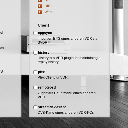
Utils
Web
Client
el
epgsync
importiert EPG eines anderen VDR via
SVDRP
das
history
History is a VDR plugin for maintaining a
replay history
VB
plex
Plex Client für VDR.
remoteosd
P
Zugriff auf Hauptmenü eines anderen
VDR
streamdev-client
DVB-Karte eines anderen VDR-PCs
über's Netzwerk nutzen
.
n
svdrpservice