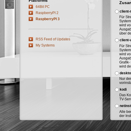
Platforms
Zusa
64Bit PC
client-
RaspberryPI 2
Für St
RaspberryPI 3
System
wird vo
Ausgab
über d
RSS Feed of Updates
client
My Systems
Für St
System
wird vo
Ausgab
Grafik-
wird de
deskt
Nur de
vorinst
kodi
Das Ko
TV-Serv
netinst
Alle b
der Ins
des zu 
während
stehen 