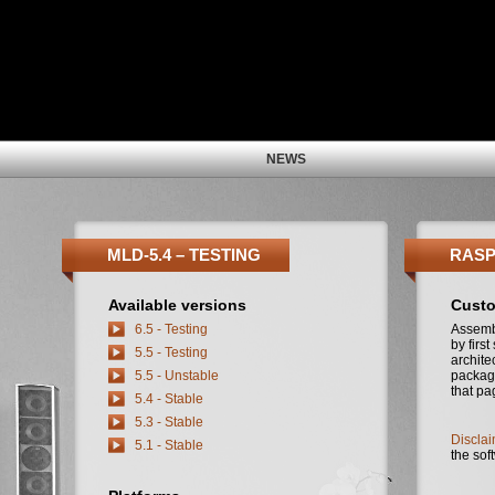
NEWS
MLD-5.4 – TESTING
RASP
Available versions
Custo
6.5 - Testing
Assemb
by firs
5.5 - Testing
archite
5.5 - Unstable
package
that pa
5.4 - Stable
5.3 - Stable
Disclai
5.1 - Stable
the sof