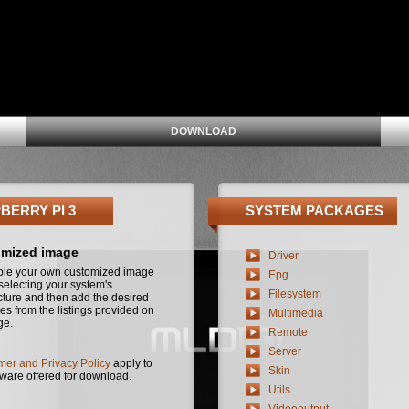
DOWNLOAD
BERRY PI 3
SYSTEM PACKAGES
mized image
Driver
le your own customized image
Epg
t selecting your system's
Filesystem
cture and then add the desired
s from the listings provided on
Multimedia
ge.
Remote
Server
mer and Privacy Policy
apply to
Skin
tware offered for download.
Utils
Videooutput