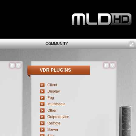
COMMUNITY
VDR PLUGINS
Client
Display
Epg
Multimedia
Other
Outputdevice
Remote
Server
Skin