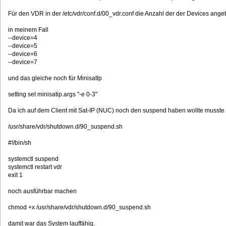
Für den VDR in der /etc/vdr/conf.d/00_vdr.conf die Anzahl der der Devices ang
in meinem Fall
--device=4
--device=5
--device=6
--device=7
und das gleiche noch für MinisatIp
setting set minisatip.args "-e 0-3"
Da ich auf dem Client mit Sat-IP (NUC) noch den suspend haben wollte musste
/usr/share/vdr/shutdown.d/90_suspend.sh
#!/bin/sh
systemctl suspend
systemctl restart vdr
exit 1
noch ausführbar machen
chmod +x /usr/share/vdr/shutdown.d/90_suspend.sh
damit war das System lauffähig.