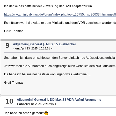
Ich denke das hatte mit der Zuweisung der DVB Adapter zu tun.
https://www.minidvblinux.de/forum/index.php/topic,10755.msg86033.html#msg
Es müssen wohl die Adapter dem Minisatip und dem VDR zugwiesen werden damit
Gruß Thomas
9
Allgemein [ General ]
/
MLD 6.5 avahi-linker
«
on:
April 13, 2025, 10:13:51 »
So, habe mich dazu entschlossen den Server einfach neu Aufzusetzen...geht ja
Jetzt werden die Aufnahmen auch angezeigt, auch wenn ich den NUC aus de
Da habe ich bei meiner bastelei wohl irgendwas verfummelt.....
Gruß Thomas
10
Allgemein [ General ]
/
DD Max S8 VDR Aufruf Argumente
«
on:
April 10, 2025, 22:32:16 »
Jep hatte ich schon gemerkt