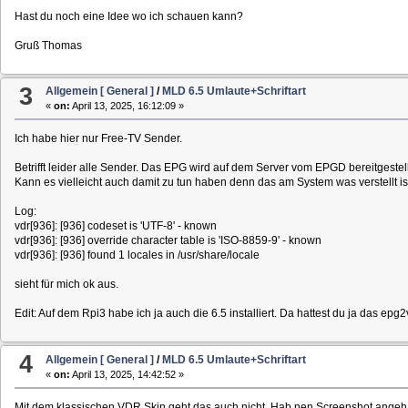
Hast du noch eine Idee wo ich schauen kann?
Gruß Thomas
3
Allgemein [ General ]
/
MLD 6.5 Umlaute+Schriftart
«
on:
April 13, 2025, 16:12:09 »
Ich habe hier nur Free-TV Sender.
Betrifft leider alle Sender. Das EPG wird auf dem Server vom EPGD bereitgestel
Kann es vielleicht auch damit zu tun haben denn das am System was verstellt ist 
Log:
vdr[936]: [936] codeset is 'UTF-8' - known
vdr[936]: [936] override character table is 'ISO-8859-9' - known
vdr[936]: [936] found 1 locales in /usr/share/locale
sieht für mich ok aus.
Edit: Auf dem Rpi3 habe ich ja auch die 6.5 installiert. Da hattest du ja das epg
4
Allgemein [ General ]
/
MLD 6.5 Umlaute+Schriftart
«
on:
April 13, 2025, 14:42:52 »
Mit dem klassischen VDR Skin geht das auch nicht. Hab nen Screenshot angeh