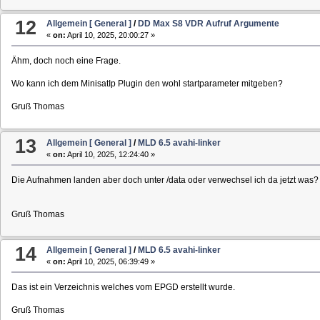
12
Allgemein [ General ]
/
DD Max S8 VDR Aufruf Argumente
«
on:
April 10, 2025, 20:00:27 »
Ähm, doch noch eine Frage.
Wo kann ich dem MinisatIp Plugin den wohl startparameter mitgeben?
Gruß Thomas
13
Allgemein [ General ]
/
MLD 6.5 avahi-linker
«
on:
April 10, 2025, 12:24:40 »
Die Aufnahmen landen aber doch unter /data oder verwechsel ich da jetzt was?
Gruß Thomas
14
Allgemein [ General ]
/
MLD 6.5 avahi-linker
«
on:
April 10, 2025, 06:39:49 »
Das ist ein Verzeichnis welches vom EPGD erstellt wurde.
Gruß Thomas