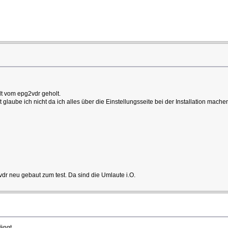
lt vom epg2vdr geholt.
glaube ich nicht da ich alles über die Einstellungsseite bei der Installation machen
2vdr neu gebaut zum test. Da sind die Umlaute i.O.
ängt.