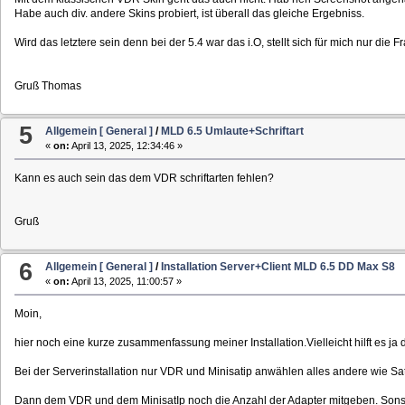
Habe auch div. andere Skins probiert, ist überall das gleiche Ergebniss.
Wird das letztere sein denn bei der 5.4 war das i.O, stellt sich für mich nur die
Gruß Thomas
5
Allgemein [ General ]
/
MLD 6.5 Umlaute+Schriftart
«
on:
April 13, 2025, 12:34:46 »
Kann es auch sein das dem VDR schriftarten fehlen?
Gruß
6
Allgemein [ General ]
/
Installation Server+Client MLD 6.5 DD Max S8
«
on:
April 13, 2025, 11:00:57 »
Moin,
hier noch eine kurze zusammenfassung meiner Installation.Vielleicht hilft es ja
Bei der Serverinstallation nur VDR und Minisatip anwählen alles andere wie S
Dann dem VDR und dem MinisatIp noch die Anzahl der Adapter mitgeben. Sonst