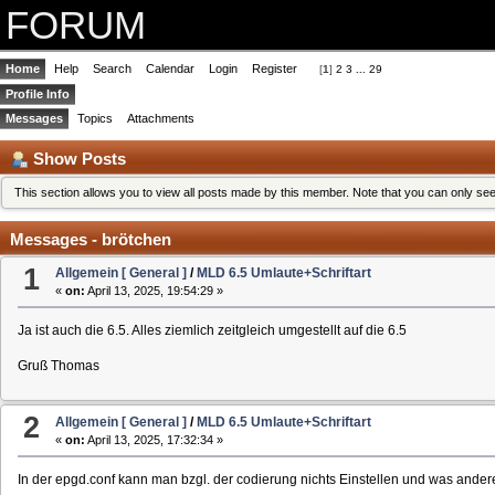
FORUM
Home
Help
Search
Calendar
Login
Register
[
1
]
2
3
...
29
Profile Info
Messages
Topics
Attachments
Show Posts
This section allows you to view all posts made by this member. Note that you can only se
Messages - brötchen
1
Allgemein [ General ]
/
MLD 6.5 Umlaute+Schriftart
«
on:
April 13, 2025, 19:54:29 »
Ja ist auch die 6.5. Alles ziemlich zeitgleich umgestellt auf die 6.5
Gruß Thomas
2
Allgemein [ General ]
/
MLD 6.5 Umlaute+Schriftart
«
on:
April 13, 2025, 17:32:34 »
In der epgd.conf kann man bzgl. der codierung nichts Einstellen und was andere