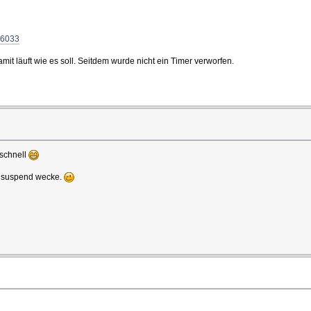
86033
 läuft wie es soll. Seitdem wurde nicht ein Timer verworfen.
 schnell
m suspend wecke.