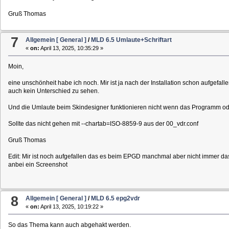
Gruß Thomas
7
Allgemein [ General ]
/
MLD 6.5 Umlaute+Schriftart
«
on:
April 13, 2025, 10:35:29 »
Moin,
eine unschönheit habe ich noch. Mir ist ja nach der Installation schon aufgef
auch kein Unterschied zu sehen.
Und die Umlaute beim Skindesigner funktionieren nicht wenn das Programm ode
Sollte das nicht gehen mit --chartab=ISO-8859-9 aus der 00_vdr.conf
Gruß Thomas
Edit: Mir ist noch aufgefallen das es beim EPGD manchmal aber nicht immer das ü 
anbei ein Screenshot
8
Allgemein [ General ]
/
MLD 6.5 epg2vdr
«
on:
April 13, 2025, 10:19:22 »
So das Thema kann auch abgehakt werden.