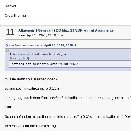
Danke!
Gruß Thomas
11
Allgemein [ General ]
/
DD Max S8 VDR Aufruf Argumente
«
on:
April 10, 2025, 21:50:35 »
Quote from: clausmuus on April 10, 2025, 20:50:21
Du kannst so die Startparameter festlegen:
Code:
[Select]
setting set minisatip.args "YOUR ARGS"
müsste dann so aussehen,oder ?
setting set minisatip.args -e 0,1,2,3
der log sagt nach dem Start: /usr/bin/minisatip: option requires an argument -- 'e'
Edit:
Schon gefunden mit setting set minisatip.args "-e 0-3" startet minisatip mit 4 Dev
Vielen Dank für die Hilfestellung