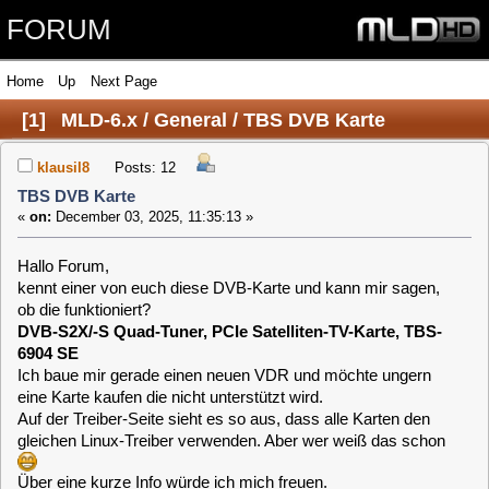
FORUM
Home
Up
Next Page
[
1
]
MLD-6.x / General / TBS DVB Karte
klausil8
Posts: 12
TBS DVB Karte
«
on:
December 03, 2025, 11:35:13 »
Hallo Forum,
kennt einer von euch diese DVB-Karte und kann mir sagen,
ob die funktioniert?
DVB-S2X/-S Quad-Tuner, PCIe Satelliten-TV-Karte, TBS-
6904 SE
Ich baue mir gerade einen neuen VDR und möchte ungern
eine Karte kaufen die nicht unterstützt wird.
Auf der Treiber-Seite sieht es so aus, dass alle Karten den
gleichen Linux-Treiber verwenden. Aber wer weiß das schon
Über eine kurze Info würde ich mich freuen.
Beste Grüße
KLaus