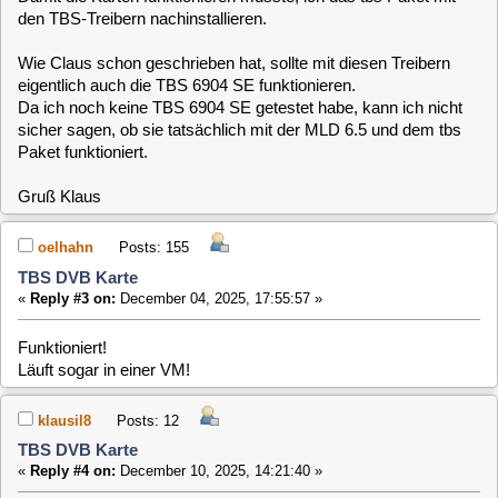
oelhahn
Posts: 155
TBS DVB Karte
«
Reply #3 on:
December 04, 2025, 17:55:57 »
Funktioniert!
Läuft sogar in einer VM!
klausil8
Posts: 12
TBS DVB Karte
«
Reply #4 on:
December 10, 2025, 14:21:40 »
Quote from: oelhahn on December 04, 2025, 17:55:57
Funktioniert!
Läuft sogar in einer VM!
Danke
Dann werde ich eine bestellen
[
1
]
MLD-6.x / General / TBS DVB Karte
Home
Up
Next Page
Jump to: