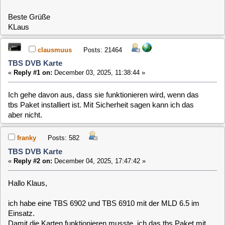
clausmuus
Posts: 21464
TBS DVB Karte
«
Reply #1 on:
December 03, 2025, 11:38:44 »
Ich gehe davon aus, dass sie funktionieren wird, wenn das
tbs Paket installiert ist. Mit Sicherheit sagen kann ich das
aber nicht.
franky
Posts: 582
TBS DVB Karte
«
Reply #2 on:
December 04, 2025, 17:47:42 »
Hallo Klaus,
ich habe eine TBS 6902 und TBS 6910 mit der MLD 6.5 im
Einsatz.
Damit die Karten funktionieren musste, ich das tbs Paket mit
den TBS-Treibern nachinstallieren.
Wie Claus schon geschrieben hat, sollte mit diesen Treibern
eigentlich auch die TBS 6904 SE funktionieren.
Da ich noch keine TBS 6904 SE getestet habe, kann ich nicht
sicher sagen, ob sie tatsächlich mit der MLD 6.5 und dem tbs
Paket funktioniert.
Gruß Klaus