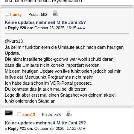
Ich habe das schon im VDR-Portal gepostet.
Du könntest das ja auch mal bei dir testen.
Lege dir aber erst mal einen Snapshot von deinem aktuell
funktionierenden Stand an.
kuro13
Posts: 575
Keine updates mehr seit Mitte Juni 25?
«
Reply #21 on:
October 25, 2025, 17:23:08 »
Nun getestet - NACH der Installation der gconvs Pakete.
Bilder im Anhang.
1. Bild - Live
vor
heutigem Update - Direktstart im Browser
2. Bild - Live
nach
heutigem Update - Direktstart im Browser
Bin also wieder zurück zum gestrigen Stand.
rfehr
Posts: 1763
Keine updates mehr seit Mitte Juni 25?
«
Reply #22 on:
October 25, 2025, 19:09:35 »
Quote from: kuro13 on October 25, 2025, 17:23:08
Nun getestet - NACH der Installation der gconvs Pakete. Bilder im
Anhang.