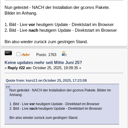
1. Bild - Live
vor
heutigem Update - Direktstart im Browser
2. Bild - Live
nach
heutigem Update - Direktstart im Browser
Bin also wieder zurück zum gestrigen Stand.
hast du voher mal den Cache vom Browser geleert?
Denn ich kann die Problem nicht nachvollziehen.
Gruß,
Roland
franky
Posts: 582
Geändert auf VDR plugin live
«
Reply #23 on:
October 26, 2025, 00:24:34 »
Roland du hast recht.
Man muss den Browser Cache ggf. mehrmals löschen damit
bei der aktuellen Version von live im Nightbuild wieder alles
funktioniert.
kuro13
Posts: 575
Geändert auf VDR plugin live
«
Reply #24 on:
October 26, 2025, 10:34:19 »
Ich habe gestern offensichtlich bei meiner USB Installation