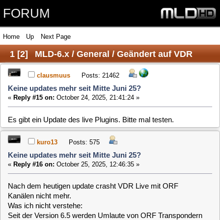
FORUM
Home
Up
Next Page
1
[
2
]
MLD-6.x / General / Geändert auf VDR
plugin live
clausmuus
Posts: 21462
Keine updates mehr seit Mitte Juni 25?
«
Reply #15 on:
October 24, 2025, 21:41:24 »
Es gibt ein Update des live Plugins. Bitte mal testen.
kuro13
Posts: 575
Keine updates mehr seit Mitte Juni 25?
«
Reply #16 on:
October 25, 2025, 12:46:35 »
Nach dem heutigen update crasht VDR Live mit ORF
Kanälen nicht mehr.
Was ich nicht verstehe:
Seit der Version 6.5 werden Umlaute von ORF Transpondern
auch auf dem FS nicht richtig angezeigt, bis 5.5 war alles in
Ordnung.
Liegt das an der VDR Version?
Nun, nach dem update sieht Live so aus - unbrauchbar. Also