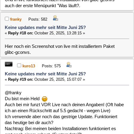
kuro13
Posts: 575
Keine updates mehr seit Mitte Juni 25?
«
Reply #19 on:
October 25, 2025, 15:07:07 »
@franky
Du bist mein Held
Auch bei mir funzt VDR Live nach deinen Angaben! (Oft habe
ich an einen Rückschritt auf 5.5 gedacht - wegen Live)
Ich verwende aber noch das gestrige Update. Funktioniert
das heutige bei dir auch?
Nachtrag: Bei meinen beiden Installationen funktioniert es
erst nach einem reboot. (Systemdatei?)
franky
Posts: 582
Keine updates mehr seit Mitte Juni 25?
«
Reply #20 on:
October 25, 2025, 16:15:44 »
@kuro13
Ja bei mir funktionieren die Umlaute auch nach dem heutigen
Update.
Die nicht installierte glibc-gconvs war wohl schuld daran,
dass die Umlaute nicht korrekt importiert werden.
Mit dem heutigen Update von live funktioniert jedoch bei mir
in live der Menüpunkt Programme nicht mehr.