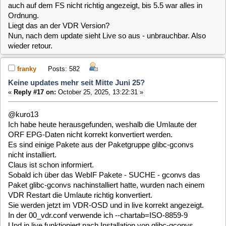
wieder retour.
franky
Posts: 582
Keine updates mehr seit Mitte Juni 25?
«
Reply #17 on:
October 25, 2025, 13:22:31 »
@kuro13
Ich habe heute herausgefunden, weshalb die Umlaute der
ORF EPG-Daten nicht korrekt konvertiert werden.
Es sind einige Pakete aus der Paketgruppe glibc-gconvs
nicht installiert.
Claus ist schon informiert.
Sobald ich über das WebIF Pakete - SUCHE - gconvs das
Paket glibc-gconvs nachinstalliert hatte, wurden nach einem
VDR Restart die Umlaute richtig konvertiert.
Sie werden jetzt im VDR-OSD und in live korrekt angezeigt.
In der 00_vdr.conf verwende ich --chartab=ISO-8859-9
Und in live funktioniert nach Installation von glibc-gconvs
auch der erste Menüpunkt "Was läuft?.
franky
Posts: 582
Keine updates mehr seit Mitte Juni 25?
«
Reply #18 on:
October 25, 2025, 13:28:15 »
Hier noch ein Screenshot von live mit installiertem Paket
glibc-gconvs.