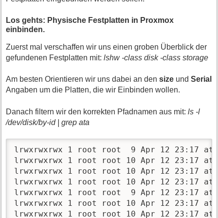
Los gehts: Physische Festplatten in Proxmox
einbinden.
Zuerst mal verschaffen wir uns einen groben Überblick der
gefundenen Festplatten mit:
lshw -class disk -class storage
Am besten Orientieren wir uns dabei an den
size
und
Serial
Angaben um die Platten, die wir Einbinden wollen.
Danach filtern wir den korrekten Pfadnamen aus mit:
ls -l
/dev/disk/by-id | grep ata
lrwxrwxrwx 1 root root  9 Apr 12 23:17 ata
lrwxrwxrwx 1 root root 10 Apr 12 23:17 ata
lrwxrwxrwx 1 root root 10 Apr 12 23:17 ata
lrwxrwxrwx 1 root root 10 Apr 12 23:17 ata
lrwxrwxrwx 1 root root  9 Apr 12 23:17 ata
lrwxrwxrwx 1 root root 10 Apr 12 23:17 ata
lrwxrwxrwx 1 root root 10 Apr 12 23:17 ata