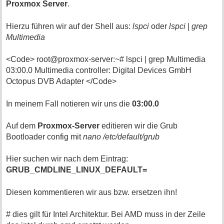
Proxmox Server
.
Hierzu führen wir auf der Shell aus:
lspci
oder
lspci | grep
Multimedia
<Code> root@proxmox-server:~# lspci | grep Multimedia
03:00.0 Multimedia controller: Digital Devices GmbH
Octopus DVB Adapter </Code>
In meinem Fall notieren wir uns die
03:00.0
Auf dem
Proxmox-Server
editieren wir die Grub
Bootloader config mit
nano /etc/default/grub
Hier suchen wir nach dem Eintrag:
GRUB_CMDLINE_LINUX_DEFAULT=
Diesen kommentieren wir aus bzw. ersetzen ihn!
# dies gilt für Intel Architektur. Bei AMD muss in der Zeile