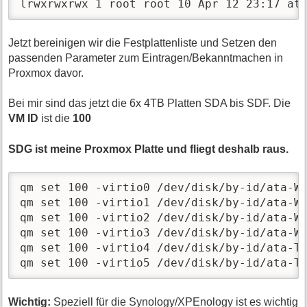
lrwxrwxrwx 1 root root 10 Apr 12 23:17 at
Jetzt bereinigen wir die Festplattenliste und Setzen den
passenden Parameter zum Eintragen/Bekanntmachen in
Proxmox davor.
Bei mir sind das jetzt die 6x 4TB Platten SDA bis SDF. Die
VM ID
ist die
100
SDG ist meine Proxmox Platte und fliegt deshalb raus.
qm set 100 -virtio0 /dev/disk/by-id/ata-WD
qm set 100 -virtio1 /dev/disk/by-id/ata-WD
qm set 100 -virtio2 /dev/disk/by-id/ata-WD
qm set 100 -virtio3 /dev/disk/by-id/ata-WD
qm set 100 -virtio4 /dev/disk/by-id/ata-TO
qm set 100 -virtio5 /dev/disk/by-id/ata-T
Wichtig:
Speziell für die Synology/XPEnology ist es wichtig