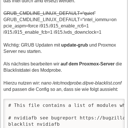
das intel durch amd ersetzt werden.
GRUB_CMDLINE_LINUX_DEFAULT=“quiet”
GRUB_CMDLINE_LINUX_DEFAULT=“intel_iommu=on
pcie_aspm=force i915.i915_enable_rc6=1
i915.i915_enable_fcb=1 i915.lvds_downclock=1
Wichtig: GRUB Updaten mit
update-grub
und Proxmox
Server neu starten.
Als nächstes bearbeiten wir
auf dem Proxmox-Server
die
Blacklistdatei des Modprobe.
Hierzu nutzen wir:
nano /etc/modprobe.d/pve-blacklist.conf
und passen die Config so an, dass sie wie folgt aussieht:
# This file contains a list of modules whi
# nvidiafb see bugreport https://bugzilla.
blacklist nvidiafb
