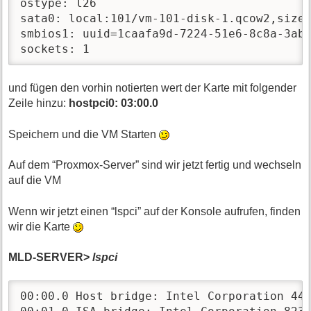
ostype: l26

sata0: local:101/vm-101-disk-1.qcow2,size=
smbios1: uuid=1caafa9d-7224-51e6-8c8a-3abc
sockets: 1                               
und fügen den vorhin notierten wert der Karte mit folgender
Zeile hinzu:
hostpci0: 03:00.0
Speichern und die VM Starten
Auf dem “Proxmox-Server” sind wir jetzt fertig und wechseln
auf die VM
Wenn wir jetzt einen “lspci” auf der Konsole aufrufen, finden
wir die Karte
MLD-SERVER>
lspci
00:00.0 Host bridge: Intel Corporation 440