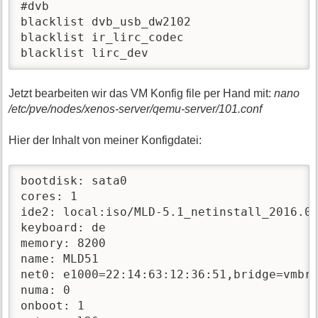
#dvb

blacklist dvb_usb_dw2102

blacklist ir_lirc_codec

blacklist lirc_dev            
Jetzt bearbeiten wir das VM Konfig file per Hand mit:
nano
/etc/pve/nodes/xenos-server/qemu-server/101.conf
Hier der Inhalt von meiner Konfigdatei:
bootdisk: sata0

cores: 1

ide2: local:iso/MLD-5.1_netinstall_2016.04
keyboard: de

memory: 8200

name: MLD51

net0: e1000=22:14:63:12:36:51,bridge=vmbr0
numa: 0

onboot: 1
