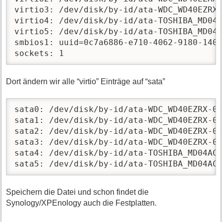
virtio3: /dev/disk/by-id/ata-WDC_WD40EZRX-
virtio4: /dev/disk/by-id/ata-TOSHIBA_MD04A
virtio5: /dev/disk/by-id/ata-TOSHIBA_MD04A
smbios1: uuid=0c7a6886-e710-4062-9180-1401
sockets: 1                               
Dort ändern wir alle “virtio” Einträge auf “sata”
sata0: /dev/disk/by-id/ata-WDC_WD40EZRX-00
sata1: /dev/disk/by-id/ata-WDC_WD40EZRX-00
sata2: /dev/disk/by-id/ata-WDC_WD40EZRX-00
sata3: /dev/disk/by-id/ata-WDC_WD40EZRX-00
sata4: /dev/disk/by-id/ata-TOSHIBA_MD04ACA
sata5: /dev/disk/by-id/ata-TOSHIBA_MD04AC
Speichern die Datei und schon findet die
Synology/XPEnology auch die Festplatten.