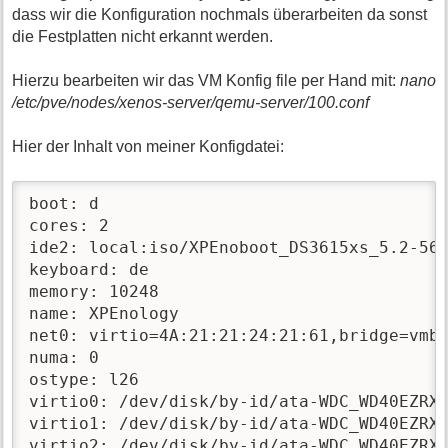
dass wir die Konfiguration nochmals überarbeiten da sonst
die Festplatten nicht erkannt werden.
Hierzu bearbeiten wir das VM Konfig file per Hand mit:
nano
/etc/pve/nodes/xenos-server/qemu-server/100.conf
Hier der Inhalt von meiner Konfigdatei:
boot: d

cores: 2

ide2: local:iso/XPEnoboot_DS3615xs_5.2-564
keyboard: de

memory: 10248

name: XPEnology

net0: virtio=4A:21:21:24:21:61,bridge=vmbr
numa: 0

ostype: l26

virtio0: /dev/disk/by-id/ata-WDC_WD40EZRX-
virtio1: /dev/disk/by-id/ata-WDC_WD40EZRX-
virtio2: /dev/disk/by-id/ata-WDC_WD40EZRX-