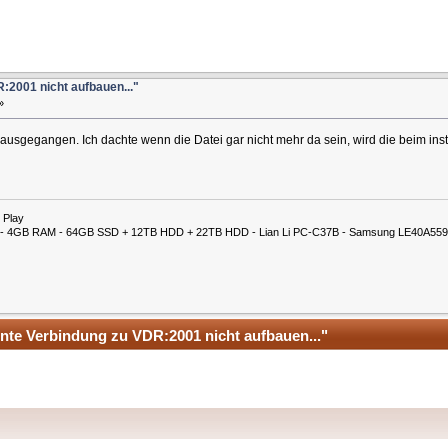
:2001 nicht aufbauen..."
»
usgegangen. Ich dachte wenn die Datei gar nicht mehr da sein, wird die beim inst
 Play
00M - 4GB RAM - 64GB SSD + 12TB HDD + 22TB HDD - Lian Li PC-C37B - Samsung LE40A559
nte Verbindung zu VDR:2001 nicht aufbauen..."