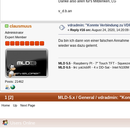
Danke also allen für's Mitdenken, LG
v_d.b.an
vdradmin: "Konnte Verbindung zu VDR
clausmuus
«
Reply #16 on:
August 24, 2020, 14:20:09 
Administrator
Expert Member
Da bin ich dann von einer falschen Annahme a
wieder was dazu gelernt.
MLD 5.5
- Raspberry PI - 7" Touch TFT - Squeeze
MLD 6.5
- lirc yaUsbIR - 4 x DD-Sat - Intel N1
Posts: 21462
1
[
2
]
MLD-5.x / General / vdradmin: "Kon
Home
Up
Next Page
Users Online