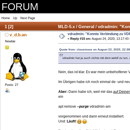
FORUM
Home
Up
Next Page
1
[
2
]
MLD-5.x / General / vdradmin: "Kon
vdradmin: "Konnte Verbindung zu VDR
v_d.b.an
«
Reply #15 on:
August 24, 2020, 13:17:43 
Newbie
Quote from: clausmuus on August 23, 2020, 22:38
vdradmin hat ja auch nichts mit dem webif zu tun
Nein, das ist klar. Es war mein unbeholfener V
Im Übrigen habe ich noch einmal de- und neu i
Posts: 27
Aber:
Dann habe ich, weil mir das
auf Deine
ein
apt remove
--purge
vdradmin-am
vorgenommen und dann erneut installiert.
Und:
Läuft!