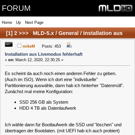
FORUM
Home
Up
Next Page
[
1
]
2
>>>
MLD-5.x / General / Installation aus
Livemodus fehlerhaft
mikeM
Posts: 453
Installation aus Livemodus fehlerhaft
«
on:
March 12, 2020, 22:30:25 »
Es scheint da auch noch einen anderen Fehler zu geben.
(Auch im ISO). Wenn ich dort eine "individuelle"
Partitionierung auswähle, dann hab ich hinterher "Datenmüll".
Zunächst mal meine Konfiguration:
SSD 256 GB als System
HDD 4 TB als Datenlaufwerk
Ich wähle dann für Bootlaufwerk die SSD und "löschen" und
übertragen der Bootdaten. (mit UEFI hab ich auch probiert)
das Systemlaufwerk ist ebenfalls die SSD und als
Datenlaufwerk die HDD. Dann wähle ich noch VDR und IPTV
aus und los gehts:
Code:
[Select]