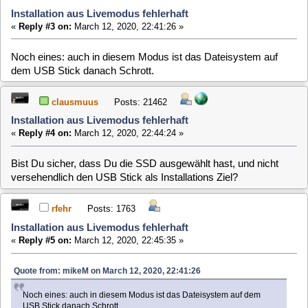
Quote from: mikeM on March 12, 2020, 22:41:26
Noch eines: auch in diesem Modus ist das Dateisystem auf dem
USB Stick danach Schrott.
Was heist Schrott auf dem USB Stick?
Du hast doch davor geschrieben du hast es auf der SSD
installiert.
Irgend wie verstehe ich den Zusammenhang jetzt nicht.
Gruß,
Roland
mikeM
Posts: 453
Installation aus Livemodus fehlerhaft
«
Reply #6 on:
March 12, 2020, 22:53:28 »
Quote from: clausmuus on March 12, 2020, 22:44:24
Bist Du sicher, dass Du die SSD ausgewählt hast, und nicht
versehendlich den USB Stick als Installations Ziel?
Ganz sicher Claus! Das habe ich im ganzen bestimmt 5 mal