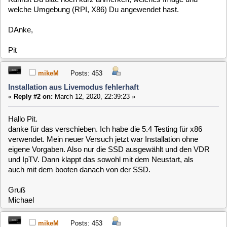
verwendet. Mein neuer Versuch jetzt war Installation ohne
eigene Vorgaben. Also nur die SSD ausgewählt und den VDR
und IpTV. Dann klappt das sowohl mit dem Neustart, als
auch mit dem booten danach von der SSD.
Gruß
Michael
mikeM
Posts: 453
Installation aus Livemodus fehlerhaft
«
Reply #3 on:
March 12, 2020, 22:41:26 »
Noch eines: auch in diesem Modus ist das Dateisystem auf
dem USB Stick danach Schrott.
clausmuus
Posts: 21462
Installation aus Livemodus fehlerhaft
«
Reply #4 on:
March 12, 2020, 22:44:24 »
Bist Du sicher, dass Du die SSD ausgewählt hast, und nicht
versehendlich den USB Stick als Installations Ziel?
rfehr
Posts: 1763
Installation aus Livemodus fehlerhaft
«
Reply #5 on:
March 12, 2020, 22:45:35 »