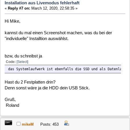
Sorry noch einen Haken vergessen, so wie unten hab ich es
probiert!
rfehr
Posts: 1763
Installation aus Livemodus fehlerhaft
«
Reply #10 on:
March 12, 2020, 23:08:26 »
Quote from: mikeM on March 12, 2020, 23:07:07
Sorry noch einen Haken vergessen, so wie unten hab ich es
probiert!
ich glaube da fehlt auch noch die boot dateien kopieren
mikeM
Posts: 453
Installation aus Livemodus fehlerhaft
«
Reply #11 on:
March 12, 2020, 23:11:15 »
Ist im 2. Bild geändert. Da hab ich es mit Boot Dateien
kopieren.
rfehr
Posts: 1763