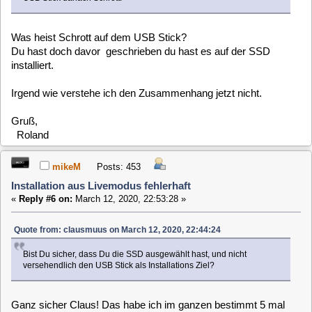
gemacht.
Quote from: rfehr on March 12, 2020, 22:45:35
Was heist Schrott auf dem USB Stick?
Du hast doch davor geschrieben du hast es auf der SSD installiert.
Irgend wie verstehe ich den Zusammenhang jetzt nicht.
das ist ja das Problem. Scheinbar schreibt er eben nicht nur
auf die SSD, sondern eben auch auf den USB Stick. Du
kannst auch in dem Code Teil von mir unten sehen, dass nur
sda und sdb beschrieben werden. Wenn ich aber den USB
Stick dann an meinen PC anschliesse, dann sagt Windows
mir, dass ich den Stick bitte formartieren möchte. Sehe ich
mir den Stick dann in der Datenträgerverwaltung an, dann
habe ich zwar noch die kleine Partition von 76 MB, aber eben
kein für Windows lesbares Dateiformat mehr.
rfehr
Posts: 1763
Installation aus Livemodus fehlerhaft
«
Reply #7 on:
March 12, 2020, 22:58:35 »
Hi Mike,