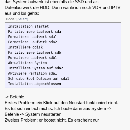
Installation startet
Partitioniere Laufwerk sda
Formatiere Laufwerk sda1
Formatiere Laufwerk sda2
Installiere gdisk
Partitioniere Laufwerk sdb
Formatiere Laufwerk sdb1
Aktualisiere System
Installiere System auf sda2
Aktiviere Partition sda1
Schreibe Boot Dateien auf sda1
Installation abgeschlossen
-> Befehle
Erstes Problem: ein Klick auf den Neustart funktioniert nicht.
Es tut sich einfach nichts. Ich boote dann aus System ->
Befehle -> System neustarten
Zweites Problem: er bootet nicht. Es erscheint nur
Code:
[Select]
SYSLINUX 6.04 EDD ....
warning: no configuration file found
boot:
und jetzt das beste: auch der USB Stick ist danach leer und
formatiert!
Gruß