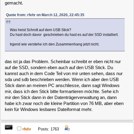
kannst du mal einen Screenshot machen, was du bei der
"individuelle" Installtion auswählst.
bzw, du schreibst ja
Code:
[Select]
das Systemlaufwerk ist ebenfalls die SSD und als Datenlaufwerk die HDD.
Hast du 2 Festplatten drin?
Denn sonst wäre ja die HDD dein USB Stick.
Gruß,
Roland
mikeM
Posts: 453
Installation aus Livemodus fehlerhaft
«
Reply #8 on:
March 12, 2020, 23:05:47 »
Klar, kein Problem. Siehe Anhang!
mikeM
Posts: 453
Installation aus Livemodus fehlerhaft
«
Reply #9 on:
March 12, 2020, 23:07:07 »