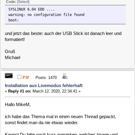
Michael
P3f
Posts: 1470
Installation aus Livemodus fehlerhaft
«
Reply #1 on:
March 12, 2020, 22:34:41 »
Hallo MikeM,
ich habe das Thema mal in einen neuen Thread gepackt,
sonst findet man da nie etwas wieder.
Kannst Du bitte noch kurz anmerken, welches Image und
welche Umgebung (RPI, X86) Du angewendet hast.
DAnke,
Pit
mikeM
Posts: 453
Installation aus Livemodus fehlerhaft
«
Reply #2 on:
March 12, 2020, 22:39:23 »
Hallo Pit.
danke für das verschieben. Ich habe die 5.4 Testing für x86