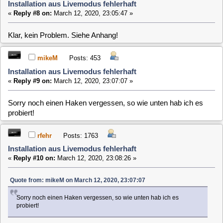
Installation aus Livemodus fehlerhaft
«
Reply #12 on:
March 12, 2020, 23:14:56 »
Quote from: mikeM on March 12, 2020, 23:11:15
Ist im 2. Bild geändert. Da hab ich es mit Boot Dateien kopieren.
Bootet das system denn nach der installtion ?
mikeM
Posts: 453
Installation aus Livemodus fehlerhaft
«
Reply #13 on:
March 12, 2020, 23:16:38 »
Wenn ich die individuelle Installation wie im Bild mache, nicht.
Mache ich die einfache Installation nur auf SSD, dann schon.
Aber in beiden Fällen ist der USB Stick danach ohne
Dateissytem. Bzw. mit einem Dateisystem, mit dem
Windows nichst anfangen kann.
clausmuus
Posts: 21462
Installation aus Livemodus fehlerhaft
«
Reply #14 on:
March 12, 2020, 23:19:17 »
War der USB Stick denn vor dem Installieren von Windows
lesbar? Ich bin nicht sicher, ob Windows das Image lesen