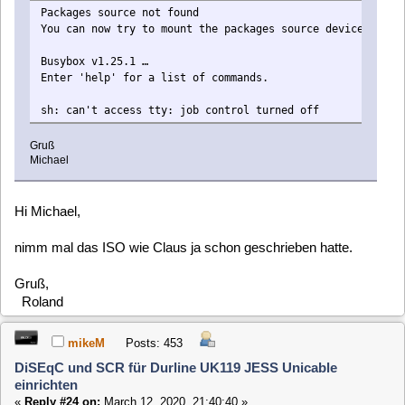
Gruß
Michael
rfehr
Posts: 1763
DiSEqC und SCR für Durline UK119 JESS Unicable
einrichten
«
Reply #25 on:
March 12, 2020, 21:42:22 »
Es gibt ein Problem im initramfs paket.
clausmuus
Posts: 21462
DiSEqC und SCR für Durline UK119 JESS Unicable
einrichten
«
Reply #26 on:
March 12, 2020, 21:56:42 »
Hi,
es hat sich gerade herausgestellt, dass ich das Problem
eigentlich schon vor einigen Wochen behoben habe. Leider
hatte ich vergessen den Fix einzuchecken, wodurch der nur
in unseren Testsystemen enthalten war.
Ab morgen sollte der Fehler auch im testing Image enthalten
sein.