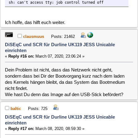
clausmuus
Posts: 21462
DiSEqC und SCR für Durline UK119 JESS Unicable
einrichten
«
Reply #16 on:
March 07, 2020, 23:06:24 »
Dein Problem ist nicht, dass das Netzwerk nicht geht,
sondern dass bei Dir der Bootvorgang kurz nach dem laden
des Kernels hängen bleibt, da das System das Bootmedium
nicht findet.
Wie hast Du denn das Image auf den USB-Stick befördert?
baltic
Posts: 725
DiSEqC und SCR für Durline UK119 JESS Unicable
einrichten
«
Reply #17 on:
March 08, 2020, 08:59:30 »
Hast Du die stable mehrfach auf den Stick befördert? Nicht,
dass der eine Macke hat und es nur ein Zufall war. dass es
damit funktionierte.
Ansonsten würde ich mal die Prüfsummen vergleichen, um
zu schauen, ob bei den DLs oder beim Kopieren etwas schief
läuft.