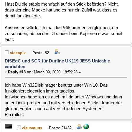
videopix
Posts: 82
DiSEqC und SCR für Durline UK119 JESS Unicable
einrichten
«
Reply #18 on:
March 09, 2020, 18:59:28 »
Ich habe Win32DiskImager benutzt unter Win 10. Das
funktioniert eigentlich immer tadellos.
Inzwischen habe ich es auch mit dd unter Windows und dann
unter Linux probiert und mit verschiedenen Sticks. Immer der
gleiche Fehler - auch auf verschiedenen Systemen.
Bin ratlos.
clausmuus
Posts: 21462
DiSEqC und SCR für Durline UK119 JESS Unicable
einrichten
«
Reply #19 on:
March 09, 2020, 20:22:47 »
Nimm mal das ISO Image von der Download Seite, anstelle
des img Images. Das bekommst Du wenn Du auf der
Download Seite auf das CD Icon clickst. Das lässt sich dann
aber nicht im UEFI Modus booten.
videopix
Posts: 82
DiSEqC und SCR für Durline UK119 JESS Unicable
einrichten
«
Reply #20 on:
March 09, 2020, 21:31:09 »