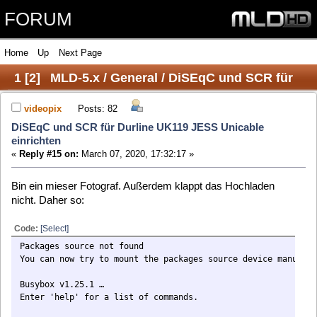
FORUM
Home
Up
Next Page
1
[
2
]
MLD-5.x / General / DiSEqC und SCR für
Durline UK119 JESS Unicable einrichten
videopix
Posts: 82
DiSEqC und SCR für Durline UK119 JESS Unicable
einrichten
«
Reply #15 on:
March 07, 2020, 17:32:17 »
Bin ein mieser Fotograf. Außerdem klappt das Hochladen
nicht. Daher so:
Code:
[Select]
Packages source not found
You can now try to mount the packages source device manually to /mnt/boo
Busybox v1.25.1 …
Enter 'help' for a list of commands.
sh: can't access tty: job control turned off
Ich hoffe, das hilft euch weiter.