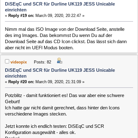
Potzblitz - damit funktioniert es! Das war aber eine schwere
Geburt!
Ich hatte gar nicht damit gerechnet, dass hinter den Icons
verschiedene Images stecken.
Jetzt konnte ich endlich testen: DiSEqC und SCR
Konfiguration ausgewählt - alles ok.
Danke!
Momentan habe ich nur noch ein Problem mit fehlendem Ton.
Aber das ist eine andere Geschichte.
clausmuus
Posts: 21462
DiSEqC und SCR für Durline UK119 JESS Unicable
einrichten
«
Reply #21 on:
March 09, 2020, 21:55:04 »
Den Ton bekommst DU sicherlich in den Griff, wenn Du in
Setup das richtige Ausgabedevice auswählst.
mikeM
Posts: 453
DiSEqC und SCR für Durline UK119 JESS Unicable
einrichten
«
Reply #22 on:
March 12, 2020, 21:11:03 »