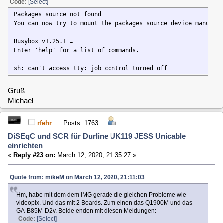
Packages source not found
You can now try to mount the packages source device manually to /mnt/b
Busybox v1.25.1 …
Enter 'help' for a list of commands.
sh: can't access tty: job control turned off
Gruß
Michael
Hi Michael,
nimm mal das ISO wie Claus ja schon geschrieben hatte.
Gruß,
Roland
mikeM
Posts: 453
DiSEqC und SCR für Durline UK119 JESS Unicable
einrichten
«
Reply #24 on:
March 12, 2020, 21:40:40 »
Hab ich natürlich vergessen zu schreiben. Das hab ich
schon. Das funktioniert auch. Wäre ja nur schön
herauszubekommen, warum das andere Image nicht geht.