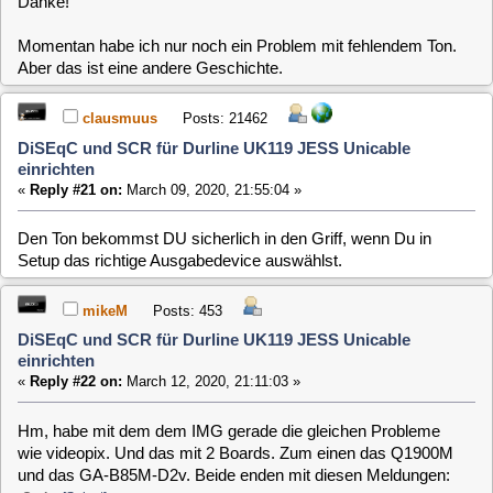
Hm, habe mit dem dem IMG gerade die gleichen Probleme
wie videopix. Und das mit 2 Boards. Zum einen das Q1900M
und das GA-B85M-D2v. Beide enden mit diesen Meldungen:
Code:
[Select]
Packages source not found
You can now try to mount the packages source device manually to /mnt/boo
Busybox v1.25.1 …
Enter 'help' for a list of commands.
sh: can't access tty: job control turned off
Gruß
Michael
rfehr
Posts: 1763
DiSEqC und SCR für Durline UK119 JESS Unicable
einrichten
«
Reply #23 on:
March 12, 2020, 21:35:27 »
Quote from: mikeM on March 12, 2020, 21:11:03
Hm, habe mit dem dem IMG gerade die gleichen Probleme wie
videopix. Und das mit 2 Boards. Zum einen das Q1900M und das
GA-B85M-D2v. Beide enden mit diesen Meldungen:
Code:
[Select]