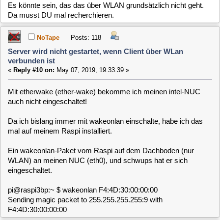
Viele Grüße skippy
NoTape
Posts: 118
Server wird nicht gestartet, wenn Client über WLan
verbunden ist
«
Reply #12 on:
May 07, 2019, 20:23:00 »
Upss...
Das habe ich übersehen, denn auf meinem Dachboden-
Raspi läuft nicht MLD sondern
http://www.virtualradarserver.co.uk
clausmuus
Posts: 21462
Server wird nicht gestartet, wenn Client über WLan
verbunden ist
«
Reply #13 on:
May 07, 2019, 20:40:24 »
Das macht keinen Unterschied. Die Tools machen alle das
selbe. Du kannst das auch problemlos mit nc (netcat)
machen, nur dann musst Du das Paket halt selber
zusammenbauen.
Wahrscheinlicher ist, dass Dein WLAN das nicht durchlässt.
Das ist glaube ich normal.