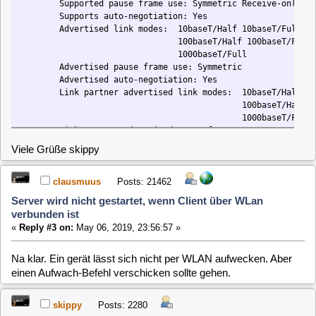
PHYAD: 1
Server wird nicht gestartet, wenn Client über WLan
Transceiver: internal
verbunden ist
Auto-negotiation: on
«
Reply #3 on:
May 06, 2019, 23:56:57 »
Supports Wake-on: pumbag
Wake-on: g
Na klar. Ein gerät lässt sich nicht per WLAN aufwecken. Aber
Current message level: 0x00000007 (7)
drv probe link
einen Aufwach-Befehl verschicken sollte gehen.
Link detected: yes
MLD-Kueche-LAN> ethtool wlan0
skippy
Posts: 2280
Settings for wlan0:
No data available
Server wird nicht gestartet, wenn Client über WLan
verbunden ist
«
Reply #4 on:
May 07, 2019, 07:27:48 »
Was muss dazu im Source für den Aufwachbefehl verändert
werden?
Viele Grüße skippy
clausmuus
Posts: 21462
Server wird nicht gestartet, wenn Client über WLan
verbunden ist
«
Reply #5 on:
May 07, 2019, 09:00:34 »
Der Aufwachbefehl lautet:
Code:
[Select]
ether-wake -b -i wlan0 SERVER_MAC_ADDRESS