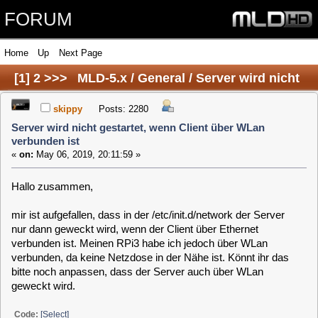
FORUM
Home
Up
Next Page
[
1
]
2
>>>
MLD-5.x / General / Server wird nicht
gestartet, wenn Client über WLan verbunden ist
skippy
Posts: 2280
Server wird nicht gestartet, wenn Client über WLan
verbunden ist
«
on:
May 06, 2019, 20:11:59 »
Hallo zusammen,
mir ist aufgefallen, dass in der /etc/init.d/network der Server
nur dann geweckt wird, wenn der Client über Ethernet
verbunden ist. Meinen RPi3 habe ich jedoch über WLan
verbunden, da keine Netzdose in der Nähe ist. Könnt ihr das
bitte noch anpassen, dass der Server auch über WLan
geweckt wird.
Code:
[Select]
resume)
if [ "$NETWORK_SERVER_WAKEUP" = "1" -a -n "$NETWORK_SERVER_
# Startet Server per Wake-On-Lan
echo "Wakeup server"