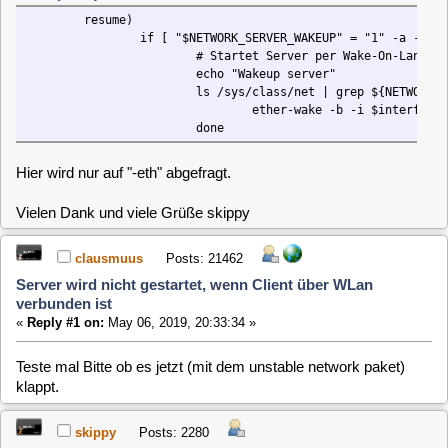
ls /sys/class/net | grep ${NETWORK_STATIC_INTERFACE:-eth
ether-wake -b -i $interface $NETWORK_SERVER
done
Hier wird nur auf "-eth" abgefragt.
Vielen Dank und viele Grüße skippy
clausmuus
Posts: 21462
Server wird nicht gestartet, wenn Client über WLan
verbunden ist
«
Reply #1 on:
May 06, 2019, 20:33:34 »
Teste mal Bitte ob es jetzt (mit dem unstable network paket)
klappt.
skippy
Posts: 2280
Server wird nicht gestartet, wenn Client über WLan
verbunden ist
«
Reply #2 on:
May 06, 2019, 22:42:12 »
Funktioniert leider nicht so einfach. Wenn ich den Befehl
manuell aufrufe, gibt es die Fehlermeldung.
Code:
[Select]
MLD-Kueche> ethtool -s wlan0 wol g