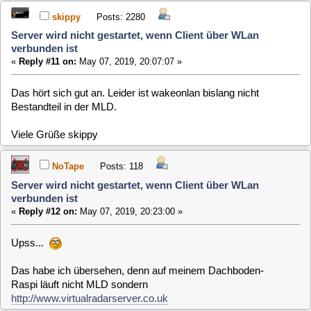
baltic
Posts: 725
Server wird nicht gestartet, wenn Client über WLan
verbunden ist
«
Reply #14 on:
May 12, 2019, 09:33:24 »
Oder das Debian-Paket nehmen.
[
1
]
2
>>>
MLD-5.x / General / Server wird nicht
Home
Up
Next Page
gestartet, wenn Client über WLan verbunden ist
Jump to:
Users Online
0 Members and 1 Guest are viewing this topic.