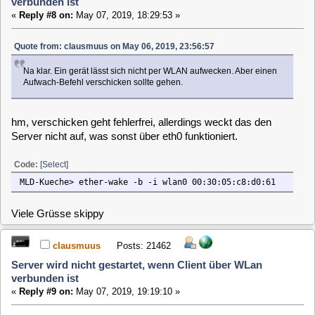
Server wird nicht gestartet, wenn Client über WLan
verbunden ist
«
Reply #10 on:
May 07, 2019, 19:33:39 »
Mit etherwake (ether-wake) bekomme ich meinen intel-NUC
auch nicht eingeschaltet!
Da ich bislang immer mit wakeonlan einschalte, habe ich das
mal auf meinem Raspi installiert.
Ein wakeonlan-Paket vom Raspi auf dem Dachboden (nur
WLAN) an meinen NUC (eth0), und schwups hat er sich
eingeschaltet.
pi@raspi3bp:~ $ wakeonlan F4:4D:30:00:00:00
Sending magic packet to 255.255.255.255:9 with
F4:4D:30:00:00:00
skippy
Posts: 2280
Server wird nicht gestartet, wenn Client über WLan
verbunden ist
«
Reply #11 on:
May 07, 2019, 20:07:07 »
Das hört sich gut an. Leider ist wakeonlan bislang nicht
Bestandteil in der MLD.