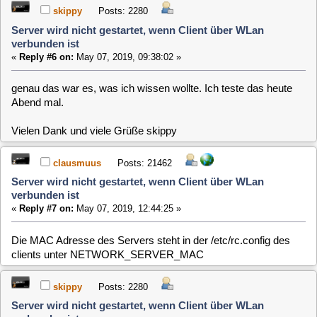
verbunden ist
«
Reply #8 on:
May 07, 2019, 18:29:53 »
Quote from: clausmuus on May 06, 2019, 23:56:57
Na klar. Ein gerät lässt sich nicht per WLAN aufwecken. Aber einen
Aufwach-Befehl verschicken sollte gehen.
hm, verschicken geht fehlerfrei, allerdings weckt das den
Server nicht auf, was sonst über eth0 funktioniert.
Code:
[Select]
MLD-Kueche> ether-wake -b -i wlan0 00:30:05:c8:d0:61
Viele Grüsse skippy
clausmuus
Posts: 21462
Server wird nicht gestartet, wenn Client über WLan
verbunden ist
«
Reply #9 on:
May 07, 2019, 19:19:10 »
Es könnte sein, das das über WLAN grundsätzlich nicht geht.
Da musst DU mal recherchieren.
NoTape
Posts: 118