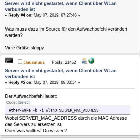
Wobei SERVER_MAC_ADDRESS durch die MAC Adresse
des Servers zu ersetzen ist.
Oder was wolltest Du wissen?
skippy
Posts: 2280
Server wird nicht gestartet, wenn Client über WLan
verbunden ist
«
Reply #6 on:
May 07, 2019, 09:38:02 »
genau das war es, was ich wissen wollte. Ich teste das heute
Abend mal.
Vielen Dank und viele Grüße skippy
clausmuus
Posts: 21462
Server wird nicht gestartet, wenn Client über WLan
verbunden ist
«
Reply #7 on:
May 07, 2019, 12:44:25 »
Die MAC Adresse des Servers steht in der /etc/rc.config des
clients unter NETWORK_SERVER_MAC
skippy
Posts: 2280
Server wird nicht gestartet, wenn Client über WLan