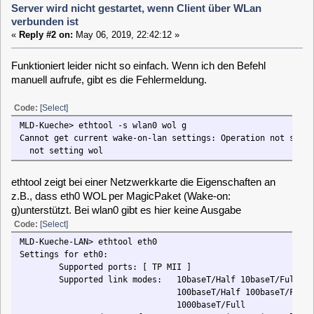
Cannot get current wake-on-lan settings: Operation not supported
not setting wol
ethtool zeigt bei einer Netzwerkkarte die Eigenschaften an
z.B., dass eth0 WOL per MagicPaket (Wake-on:
g)unterstützt. Bei wlan0 gibt es hier keine Ausgabe
Code:
[Select]
MLD-Kueche-LAN> ethtool eth0
Settings for eth0:
Supported ports: [ TP MII ]
Supported link modes: 10baseT/Half 10baseT/Full
100baseT/Half 100baseT/Full
1000baseT/Full
Supported pause frame use: Symmetric Receive-only
Supports auto-negotiation: Yes
Advertised link modes: 10baseT/Half 10baseT/Full
100baseT/Half 100baseT/Full
1000baseT/Full
Advertised pause frame use: Symmetric
Advertised auto-negotiation: Yes
Link partner advertised link modes: 10baseT/Half 10baseT/Full
100baseT/Half 100baseT/Full
1000baseT/Full
Link partner advertised pause frame use: Symmetric
Link partner advertised auto-negotiation: Yes
Viele Grüße skippy
Speed: 1000Mb/s
Duplex: Full
Port: MII
clausmuus
Posts: 21462