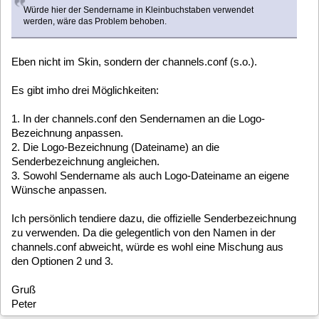
Bezeichnung anpassen.
2. Die Logo-Bezeichnung (Dateiname) an die
Senderbezeichnung angleichen.
3. Sowohl Sendername als auch Logo-Dateiname an eigene
Wünsche anpassen.
Ich persönlich tendiere dazu, die offizielle Senderbezeichnung
zu verwenden. Da die gelegentlich von den Namen in der
channels.conf abweicht, würde es wohl eine Mischung aus
den Optionen 2 und 3.
Gruß
Peter
clausmuus
Posts: 21462
[5.4, testing + unstable] Channellogos in Anthra-Skins
«
Reply #16 on:
January 05, 2018, 00:54:36 »
Nein, es gibt auch noch eine vierte Möglichkeit: das Text2skin
Plugin stellt den Sendernamen in Kleinbuchstaben zur
Verfügung, oder eine Funktion um einen Text in
Kleinbuchstaben umzuwandeln. In jedem Fall ist eine
Anpassung des text2skin Plugins die bequemste Möglichkeit
das Problem zu beheben.
baltic
Posts: 725