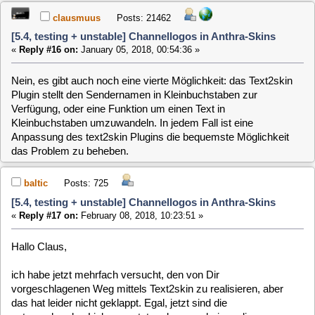
[5.4, testing + unstable] Channellogos in Anthra-Skins
«
Reply #17 on:
February 08, 2018, 10:23:51 »
Hallo Claus,
ich habe jetzt mehrfach versucht, den von Dir
vorgeschlagenen Weg mittels Text2skin zu realisieren, aber
das hat leider nicht geklappt. Egal, jetzt sind die
entsprechenden Links gesetzt und es erscheinen die
gewünschten Logos.
Ein Problem gibt es aber in diesem Zusammenhang noch:
Bei div. Sendern ist die Schrift transparent und damit oftmals
kaum lesbar. Dies betrifft praktisch ausschließlich
Programme der ARD, etwa Das Erste, NDR, rbb, arte, etc..
Die Ursache muss in den Logos (bzw. irgendwelchen
Metadaten) liegen, denn wenn ich das Logo eines nicht
betroffenen Senders (durch Änderung des Links) verwende,
ist die Schrift einwandfrei lesbar.
Gruß
Peter
PS: Was ich vorhin zu erwähnen vergaß: Es ist der Skin
Anthra_1920FSE-0.0.5 (naja, zumindest so ähnlich
).
Wenn ich gar kein Logo verwende, etwa es umbenenne