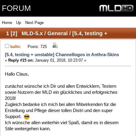
FORUM
Home
Up
Next Page
1
[
2
]
MLD-5.x / General / [5.4, testing +
unstable] Channellogos in Anthra-Skins
baltic
Posts: 725
[5.4, testing + unstable] Channellogos in Anthra-Skins
«
Reply #15 on:
January 01, 2018, 10:23:07 »
Hallo Claus,
zunächst wünsche ich Dir und allen Entwicklern, Testern
sowie Nutzern der MLD ein glückliches und erfolgreiches
2018!
Zugleich bedanke ich mich bei allen Mitwirkenden für die
Erstellung und Pflege dieser tollen Distri und den super
Support.
Ich wünsche allen weiterhin viel Spaß, damit es in diesem
Stile weitergehen kann.
Quote from: clausmuus on December 31, 2017, 17:42:45
Ja, richtig, es werden beim Update nur Dateien getauscht.
Ehemalige Ordner werden entfernt wenn sie leer sind.