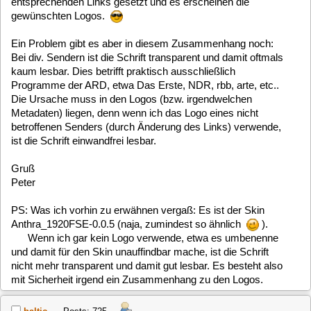
und damit für den Skin unauffindbar mache, ist die Schrift
nicht mehr transparent und damit gut lesbar. Es besteht also
mit Sicherheit irgend ein Zusammenhang zu den Logos.
baltic
Posts: 725
[5.4, testing + unstable] Channellogos in Anthra-Skins
«
Reply #18 on:
March 15, 2018, 12:51:12 »
Hallo,
leider ist es mir, trotz mehrerer Anlaufe, bislang nicht
gelungen, die Gründe für dieses seltsame Verhalten des
Skins (anthra_1920_FSE-0.0.5) zu ergründen.
Funktioniert der bei Euch wirklich fehlerfrei? Und hat vielleicht
noch jemand eine Idee, woran das liegen könnte?
Gruß
baltic
baltic
Posts: 725
[5.4, testing + unstable] Channellogos in Anthra-Skins
«
Reply #19 on:
March 18, 2018, 10:34:45 »
Hallo,