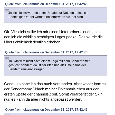
Ok. Vielleicht sollte ich mir einen Unterordner einrichten, in
den ich die wirklich benötigten Logos packe. Das würde die
Übersichtlichkeit deutlich erhöhen.
Quote from: clausmuus on December 31, 2017, 17:42:45
Im Skin wird nicht nach einem Logo mit dem Sendernamen
gesucht, sondern da ist der Pfad und als Dateiname der
Sendername eingetragen.
Genau so habe ich das auch verstanden. Aber woher kommt
der Sendername? Nach meiner Erkenntnis eben aus der
ersten Spalte der channels.conf. Somit verarbeitet der Skin
nur, es kann da aber nichts angepasst werden.
Quote from: clausmuus on December 31, 2017, 17:42:45
Würde hier der Sendername in Kleinbuchstaben verwendet
werden, wäre das Problem behoben.
Eben nicht im Skin, sondern der channels.conf (s.o.).
Es gibt imho drei Möglichkeiten:
1. In der channels.conf den Sendernamen an die Logo-