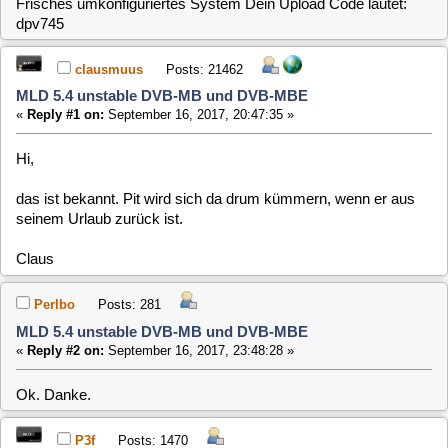
MLD 5.4 unstable DVB-MB und DVB-MBE
«
Reply #1 on:
September 16, 2017, 20:47:35 »
Hi,
das ist bekannt. Pit wird sich da drum kümmern, wenn er aus
seinem Urlaub zurück ist.
Claus
Perlbo
Posts: 281
MLD 5.4 unstable DVB-MB und DVB-MBE
«
Reply #2 on:
September 16, 2017, 23:48:28 »
Ok. Danke.
P3f
Posts: 1470
MLD 5.4 unstable DVB-MB und DVB-MBE
«
Reply #3 on:
September 18, 2017, 00:22:33 »
Hallo,
ich habe nun das dvd-mb Paket korrigieren können. Es
enthält nun auch wieder den ddbridge Treiber.