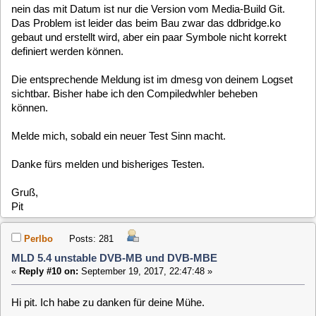
Gesendet von iPhone mit Tapatalk
P3f
Posts: 1470
MLD 5.4 unstable DVB-MB und DVB-MBE
«
Reply #11 on:
September 21, 2017, 22:55:36 »
Servus Perlbo,
so nun kam der entscheidene Hinweis und wir haben die
fehlenden Symbole mit einbinden können.
Das Paket ist bereits aktualisiert und kann zum Testen
hervorgenommen werden. Bitte wieder ein
Debug-Log
. (Auch
wenn ich denke, das Du nun dvb-Adapter erhalten sollest)
Gruß,
Pit
Perlbo
Posts: 281
MLD 5.4 unstable DVB-MB und DVB-MBE
«
Reply #12 on:
September 22, 2017, 09:35:16 »
Hi pit. Geht leider immer noch nicht. Zwar werden Karten