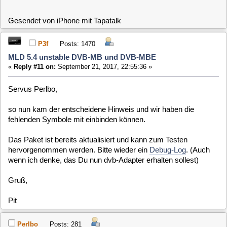
erkannt aber immer noch kein Bild.
dmesg | grep DVB
[ 2.590862] ddbridge: DDBridge: device name: Digital
Devices DVBCT V6.1 DVB adapter
[ 2.595308] DDBridge: Port 0: Link 0, Link Port 0 (TAB 1):
DUAL DVB-C/T
[ 2.710114] DDBridge: Port 1: Link 0, Link Port 1 (TAB 2):
DUAL DVB-C/T/T2
[ 2.711678] dvbdev: DVB: registering new adapter
(DDBridge)
[ 2.711678] dvbdev: DVB: registering new adapter
(DDBridge)
[ 2.711679] dvbdev: DVB: registering new adapter
(DDBridge)
[ 2.711679] dvbdev: DVB: registering new adapter
(DDBridge)
[ 2.721121] DVB: Unable to find symbol stv0367_attach()
[ 2.724279] DVB: Unable to find symbol cxd2843_attach()
Code cvrIJr
P3f
Posts: 1470
MLD 5.4 unstable DVB-MB und DVB-MBE
«
Reply #13 on:
September 22, 2017, 11:05:51 »