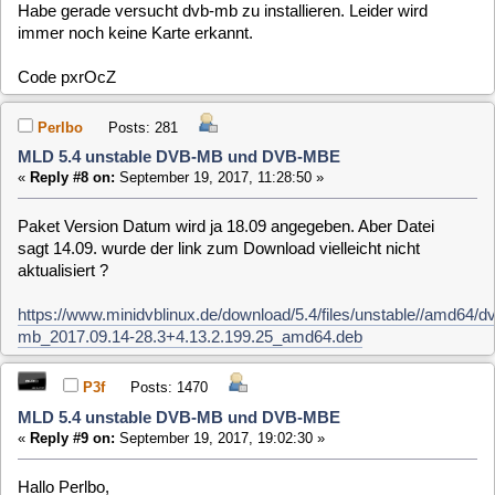
MLD 5.4 unstable DVB-MB und DVB-MBE
«
Reply #9 on:
September 19, 2017, 19:02:30 »
Hallo Perlbo,
nein das mit Datum ist nur die Version vom Media-Build Git.
Das Problem ist leider das beim Bau zwar das ddbridge.ko
gebaut und erstellt wird, aber ein paar Symbole nicht korrekt
definiert werden können.
Die entsprechende Meldung ist im dmesg von deinem Logset
sichtbar. Bisher habe ich den Compiledwhler beheben
können.
Melde mich, sobald ein neuer Test Sinn macht.
Danke fürs melden und bisheriges Testen.
Gruß,
Pit
Perlbo
Posts: 281
MLD 5.4 unstable DVB-MB und DVB-MBE
«
Reply #10 on:
September 19, 2017, 22:47:48 »
Hi pit. Ich habe zu danken für deine Mühe.