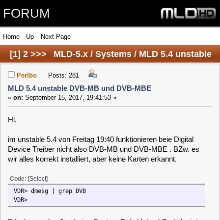
FORUM
Home
Up
Next Page
[
1
]
2
>>>
MLD-5.x / Systems / MLD 5.4 unstable
DVB-MB und DVB-MBE
Perlbo
Posts: 281
MLD 5.4 unstable DVB-MB und DVB-MBE
«
on:
September 15, 2017, 19:41:53 »
Hi,
im unstable 5.4 von Freitag 19:40 funktionieren beie Digital
Device Treiber nicht also DVB-MB und DVB-MBE . BZw. es
wir alles korrekt installiert, aber keine Karten erkannt.
Code:
[Select]
VDR> dmesg | grep DVB
VDR>
Frisches umkonfiguriertes System Dein Upload Code lautet:
dpv745
clausmuus
Posts: 21462