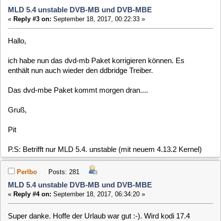
Das dvd-mbe Paket kommt morgen dran....
Gruß,
Pit
P.S: Betrifft nur MLD 5.4. unstable (mit neuem 4.13.2 Kernel)
Perlbo
Posts: 281
MLD 5.4 unstable DVB-MB und DVB-MBE
«
Reply #4 on:
September 18, 2017, 06:34:20 »
Super danke. Hoffe der Urlaub war gut :-). Wird kodi 17.4
noch ins testing kommen ?
clausmuus
Posts: 21462
MLD 5.4 unstable DVB-MB und DVB-MBE
«
Reply #5 on:
September 18, 2017, 09:09:02 »
Ja, aber das wann ist noch offen.
Claus
Perlbo
Posts: 281
MLD 5.4 unstable DVB-MB und DVB-MBE