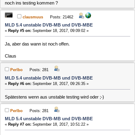
«
Reply #6 on:
September 18, 2017, 09:26:35 »
Spätestens wenn aus unstable testing wird oder ;-)
Perlbo
Posts: 281
MLD 5.4 unstable DVB-MB und DVB-MBE
«
Reply #7 on:
September 18, 2017, 10:51:22 »
Habe gerade versucht dvb-mb zu installieren. Leider wird
immer noch keine Karte erkannt.
Code pxrOcZ
Perlbo
Posts: 281
MLD 5.4 unstable DVB-MB und DVB-MBE
«
Reply #8 on:
September 19, 2017, 11:28:50 »
Paket Version Datum wird ja 18.09 angegeben. Aber Datei
sagt 14.09. wurde der link zum Download vielleicht nicht
aktualisiert ?
https://www.minidvblinux.de/download/5.4/files/unstable//amd64/dvb-
mb_2017.09.14-28.3+4.13.2.199.25_amd64.deb
P3f
Posts: 1470