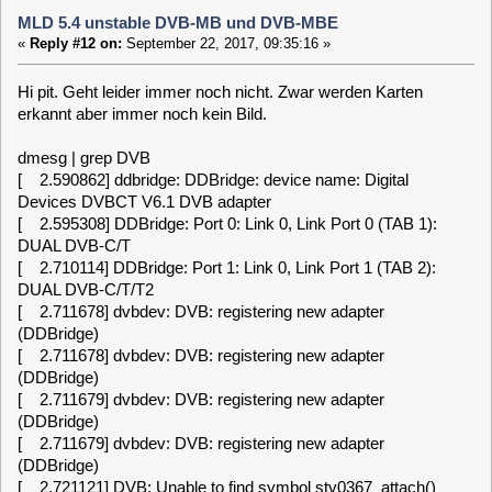
Hallo Perlob,
ok, danke für die Rückmeldung. Wir sind einen Schritt weiter
mit der Parallelimplementierung :-)
Ich werde mir die xxxx_attach() Symbol Funktionalitäten
anschauen.
Gruß,
Pit
P3f
Posts: 1470
MLD 5.4 unstable DVB-MB und DVB-MBE
«
Reply #14 on:
September 24, 2017, 15:19:04 »
HI Perlbo,
nun gibt es wieder ein dvb-mb Paket im unstable. Darf ich
dich noch einmal um einen Test bitten :-)
Danke,
Pit
[
1
]
2
>>>
MLD-5.x / Systems / MLD 5.4 unstable