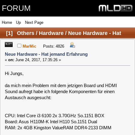
FORUM
Home
Up
Next Page
[
1
]
Others / Hardware / Neue Hardware - Hat
jemand Erfahrung
MarMic
Posts: 4826
Neue Hardware - Hat jemand Erfahrung
«
on:
June 24, 2017, 17:35:26 »
Hi Jungs,
da mich mein Problem mit dem jetzigen Board und HDMI
Sound aufregt habe ich folgende Komponenten für einen
Austausch ausgesucht:
CPU: Intel Core i3 6100 2x 3.70GHz So.1151 BOX
Board: Asus H110M-K Intel H110 So.1151 Dual
RAM: 2x 4GB Kingston ValueRAM DDR4-2133 DIMM
Grafikkarte bleibt entweder eine gt610 oder gt520 (je
nachdem welche besser rein passt)
TV Karte weiterhin Tevii S480 2xDvbs