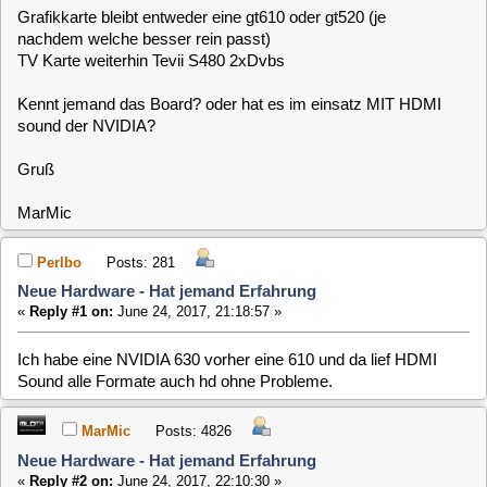
Kennt jemand das Board? oder hat es im einsatz MIT HDMI
sound der NVIDIA?
Gruß
MarMic
Perlbo
Posts: 281
Neue Hardware - Hat jemand Erfahrung
«
Reply #1 on:
June 24, 2017, 21:18:57 »
Ich habe eine NVIDIA 630 vorher eine 610 und da lief HDMI
Sound alle Formate auch hd ohne Probleme.
MarMic
Posts: 4826
Neue Hardware - Hat jemand Erfahrung
«
Reply #2 on:
June 24, 2017, 22:10:30 »
@perlbo,
danke, liegt ja bei mir eher am derzeitigen board (siehe thread
debuggen hoher last)
hat jemand erfahrung mit der board konstelation mit graka?