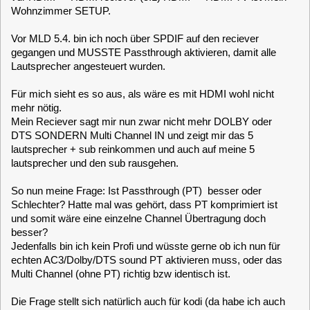
Lautsprecher angesteuert wurden.
Für mich sieht es so aus, als wäre es mit HDMI wohl nicht
mehr nötig.
Mein Reciever sagt mir nun zwar nicht mehr DOLBY oder
DTS SONDERN Multi Channel IN und zeigt mir das 5
lautsprecher + sub reinkommen und auch auf meine 5
lautsprecher und den sub rausgehen.
So nun meine Frage: Ist Passthrough (PT) besser oder
Schlechter? Hatte mal was gehört, dass PT komprimiert ist
und somit wäre eine einzelne Channel Übertragung doch
besser?
Jedenfalls bin ich kein Profi und wüsste gerne ob ich nun für
echten AC3/Dolby/DTS sound PT aktivieren muss, oder das
Multi Channel (ohne PT) richtig bzw identisch ist.
Die Frage stellt sich natürlich auch für kodi (da habe ich auch
PT aus, aber das soundsystem auf 5.1 gestellt).
Meine derzeitigen SHD-Audio Einstellungen findet ihr im
Anhang.
Vielen Dank für eure Tipps und Erklärungen
MarMic