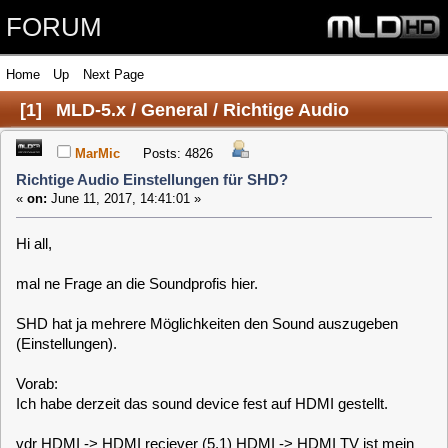
FORUM
Home
Up
Next Page
[
1
]
MLD-5.x / General / Richtige Audio
Einstellungen für SHD?
MarMic
Posts: 4826
Richtige Audio Einstellungen für SHD?
«
on:
June 11, 2017, 14:41:01 »
Hi all,
mal ne Frage an die Soundprofis hier.
SHD hat ja mehrere Möglichkeiten den Sound auszugeben
(Einstellungen).
Vorab:
Ich habe derzeit das sound device fest auf HDMI gestellt.
vdr HDMI -> HDMI reciever (5.1) HDMI -> HDMI TV ist mein
Wohnzimmer SETUP.
Vor MLD 5.4. bin ich noch über SPDIF auf den reciever
gegangen und MUSSTE Passthrough aktivieren, damit alle