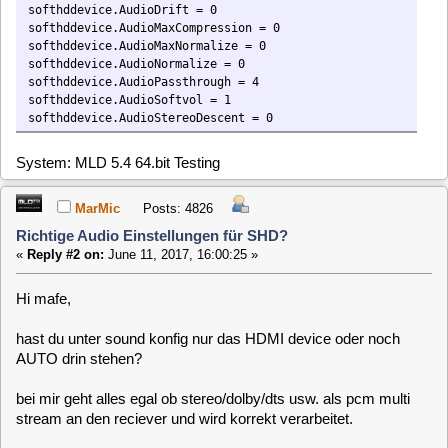
Hi mafe,
hast du unter sound konfig nur das HDMI device oder noch
AUTO drin stehen?
bei mir geht alles egal ob stereo/dolby/dts usw. als pcm multi
stream an den reciever und wird korrekt verarbeitet.
ich will nur wissen ob dadurch eine qualitätsminderung
auftritt...
netter Nebeneffekt mit multi channel kann ich die lautstärke
am vdr verändern und das lästige suchen nach der reciever
remote hat ein ende
gruß
MarMic
mafe68
Posts: 2389
Richtige Audio Einstellungen für SHD?
«
Reply #3 on:
June 11, 2017, 16:07:58 »
Habe in der Sound Einstellung auf HDMI eingestellt. War am
Anfang auf Auto