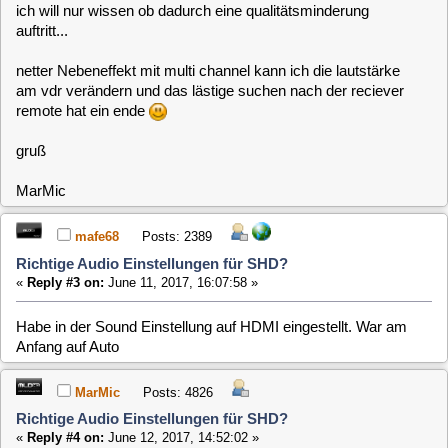
MarMic
Posts: 4826
Richtige Audio Einstellungen für SHD?
«
Reply #4 on:
June 12, 2017, 14:52:02 »
Also ich habe nun noch etwas geforscht.
Grundsätzlich ist PCM ein verlustfreies Audio Signal und
kann (wohl derzeit) über HDMI 7.1 Channels übertragen .
Bei SPDIF sind maximal 2 Channel PCM möglich.
Deswegen sind da auch die verlustbehaftetet formate wie DD
oder DTS vorzuziehen, da man somit immerhin alle
Tonspuren hat.
Also meine Schlußfolgerung ist: PCM nutzen wenn möglich.
Nun senden die sender aber in komprimierten Formaten z.B.
DD5.1/2.0.
Die Frage die sich mir nun stellt:
a) dekomprimiert SHD die komprimierten ormate um dann
PCM5.1 an den reciever zu senden (so sieht es für mich
aus)
a1) ist es sinnvoller die Dekomprimierung vom Reciever
erledigen zu lassen, weil die Bausteine darin "besser" (steht
extra in Anführungszeichen) sind?