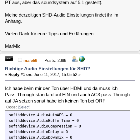
mafe68
Posts: 2389
Richtige Audio Einstellungen für SHD?
«
Reply #1 on:
June 11, 2017, 15:05:52 »
Ich habe beim mir den Ton über HDMI und da muss ich
Pass-Through-standard auf EIN und auch AC3 pass-Through
auf JA setzen sonst habe ich keinen Ton bei ORF
Code:
[Select]
softhddevice.AudioAutoAES = 0
softhddevice.AudioBufferTime = 0
softhddevice.AudioCompression = 0
softhddevice.AudioDelay = 0
softhddevice.AudioDownmix = 0
softhddevice.AudioDrift = 0
softhddevice.AudioMaxCompression = 0
softhddevice.AudioMaxNormalize = 0
softhddevice.AudioNormalize = 0
softhddevice.AudioPassthrough = 4
softhddevice.AudioSoftvol = 1
softhddevice.AudioStereoDescent = 0
System: MLD 5.4 64.bit Testing
MarMic
Posts: 4826
Richtige Audio Einstellungen für SHD?
«
Reply #2 on:
June 11, 2017, 16:00:25 »