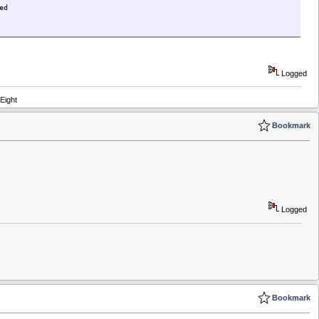
ed
Logged
Eight
Bookmark
Logged
Bookmark