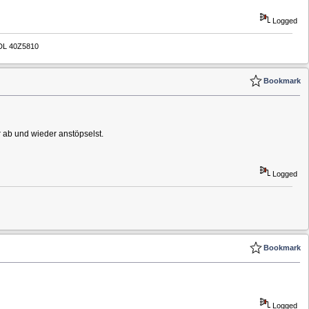
Logged
DL 40Z5810
Bookmark
 ab und wieder anstöpselst.
Logged
Bookmark
Logged