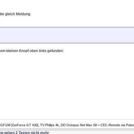
 die gleich Meldung:
em kleinen Knopf oben links gefunden:
A GF108 [GeForce GT 430], TV Philips 4k, DD Octopus Net Max S8 + CEC-Remote via Pulse
ng gehen 2 Tasten nicht mehr