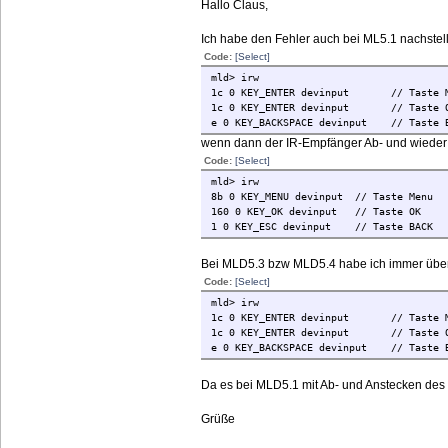
Hallo Claus,
Ich habe den Fehler auch bei ML5.1 nachstell
Code:
[Select]
mld> irw
1c 0 KEY_ENTER devinput // Taste M
1c 0 KEY_ENTER devinput // Taste 
e 0 KEY_BACKSPACE devinput // Taste 
wenn dann der IR-Empfänger Ab- und wieder A
Code:
[Select]
mld> irw
8b 0 KEY_MENU devinput // Taste Menu
160 0 KEY_OK devinput // Taste OK
1 0 KEY_ESC devinput // Taste BACK
Bei MLD5.3 bzw MLD5.4 habe ich immer über
Code:
[Select]
mld> irw
1c 0 KEY_ENTER devinput // Taste M
1c 0 KEY_ENTER devinput // Taste 
e 0 KEY_BACKSPACE devinput // Taste 
Da es bei MLD5.1 mit Ab- und Anstecken des I
Grüße