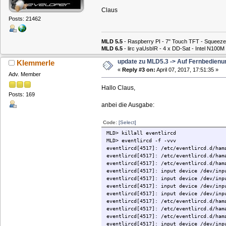
Claus
Posts: 21462
MLD 5.5
- Raspberry PI - 7" Touch TFT - Squeeze
MLD 6.5
- lirc yaUsbIR - 4 x DD-Sat - Intel N1
update zu MLD5.3 -> Auf Fernbedienu
Klemmerle
«
Reply #3 on:
April 07, 2017, 17:51:35 »
Adv. Member
Hallo Claus,
Posts: 169
anbei die Ausgabe:
Code:
[Select]
MLD> killall eventlircd
MLD> eventlircd -f -vvv
eventlircd[4517]: /etc/eventlircd.d/ham
eventlircd[4517]: /etc/eventlircd.d/ham
eventlircd[4517]: /etc/eventlircd.d/ham
eventlircd[4517]: input device /dev/inp
eventlircd[4517]: input device /dev/inp
eventlircd[4517]: input device /dev/inp
eventlircd[4517]: input device /dev/inp
eventlircd[4517]: /etc/eventlircd.d/ham
eventlircd[4517]: /etc/eventlircd.d/ham
eventlircd[4517]: /etc/eventlircd.d/ham
eventlircd[4517]: input device /dev/inp