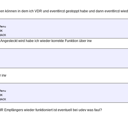
en können in dem ich VDR und eventlircd gestoppt habe und dann eventlircd wieder 
enu
OK
BACK
ngesteckt wird habe ich wieder korrekte Funktion über irw
 irw
enu
OK
BACK
R Empfängers wieder funktioniert ist eventuell bei udev was faul?