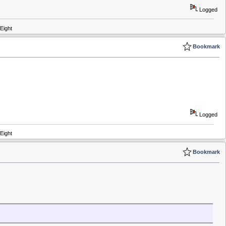
Logged
Eight
Bookmark
Logged
Eight
Bookmark