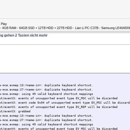
 Play
00M - 4GB RAM - 64GB SSD + 12TB HDD + 22TB HDD - Lian Li PC-C37B - Samsung LE40A559
ng gehen 2 Tasten nicht mehr
a-mce.evmap:13:<name-in>: duplicate keyboard shortcut.
a-mce.evmap:27:<name-in>: duplicate keyboard shortcut.
a-mce.evmap: using 49 valid keyboard shortcut mappings
ut/event3: events of unsupported event type EV_MSC will be discarded
ut/event3: event code 0x04 of unsupported event type EV_MSC will be discard
ut/event3: events of unsupported event type EV_REP will be discarded
ut/event3: grabbed
a-mce.evmap:13:<name-in>: duplicate keyboard shortcut.
a-mce.evmap:27:<name-in>: duplicate keyboard shortcut.
a-mce.evmap: using 49 valid keyboard shortcut mappings
ut/event4: events of unsupported event type EV_MSC will be discarded