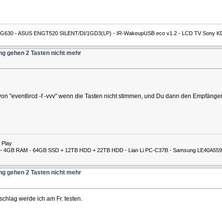
L G630 - ASUS ENGT520 SILENT/DI/1GD3(LP) - IR-WakeupUSB eco v1.2 - LCD TV Sony K
ng gehen 2 Tasten nicht mehr
von "eventlircd -f -vvv" wenn die Tasten nicht stimmen, und Du dann den Empfänger
 Play
00M - 4GB RAM - 64GB SSD + 12TB HDD + 22TB HDD - Lian Li PC-C37B - Samsung LE40A559
ng gehen 2 Tasten nicht mehr
schlag werde ich am Fr. testen.