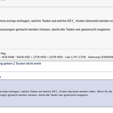
ma-mce.evmap eintragen, welche Tasten auf welche KEY_-Kodes übersetzt werden sol
npassungen gemacht werden müssen, damit alle Tasten wie gewünscht reagieren.
 Play
00M - 4GB RAM - 64GB SSD + 12TB HDD + 22TB HDD - Lian Li PC-C37B - Samsung LE40A559
ng gehen 2 Tasten nicht mehr
9
e.evmap eintragen, welche Tasten auf welche KEY_-Kodes übersetzt werden sollen. Wenn Du die D
ungen gemacht werden müssen, damit alle Tasten wie gewünscht reagieren.