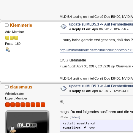
MLD 5.4 testing on Intel Core2 Duo E8400, NVIDI
update zu MLD5.3 -> Auf Fernbedienu
Klemmerle
«
Reply #1 on:
April 06, 2017, 18:45:56 »
Adv. Member
... sorry habe gerade erst gesehen, daß das P
Posts: 169
http://minidvblinux.de/forum/index.php/top
Gruß Klemmerle
«
Last Edit: April 06, 2017, 18:53:01 by Klemmerle
MLD 5.4 testing on Intel Core2 Duo E8400, NVIDI
update zu MLD5.3 -> Auf Fernbedienu
clausmuus
«
Reply #2 on:
April 07, 2017, 12:08:43 »
Administrator
Expert Member
Hi,
magst Du mal folgendes ausführen und die A
Code:
[Select]
killall eventlircd
eventlircd -f -vvv