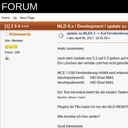
FORUM
Home
Up
Next Page
[
1
]
2
3
4
>>>
MLD-5.x / Development / update zu
update zu MLD5.3 -> Auf Fernbedienu
Klemmerle
«
on:
April 06, 2017, 18:42:39 »
Adv. Member
Hallo zusammen,
Posts: 169
nach dem Update von 5.1 auf 5.3 gehen auf m
Ein Löschen der remote.conf hat nicht geholf
MCE / USB Fernbedieung HAMA wird erkannt 
/dev/input/event3: HID 05a4:9881
/dev/input/event4: HID 05a4:9881
Ein Test mit evtest liefert für die beiden Taste
Spoiler
(show / hide)
Plugins für FBs habe ich nur die MLD-REMO
Wie komme ich hier weiter?
Gruß Klemmerle