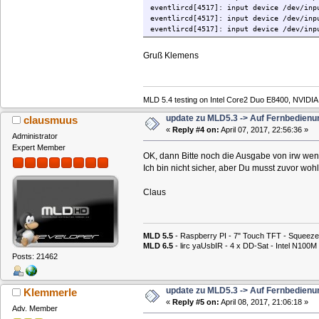
eventlircd[4517]: input device /dev/inp
eventlircd[4517]: input device /dev/inp
eventlircd[4517]: input device /dev/inp
Gruß Klemens
MLD 5.4 testing on Intel Core2 Duo E8400, NVIDI
update zu MLD5.3 -> Auf Fernbedienu
clausmuus
«
Reply #4 on:
April 07, 2017, 22:56:36 »
Administrator
Expert Member
OK, dann Bitte noch die Ausgabe von irw wen
Ich bin nicht sicher, aber Du musst zuvor woh
Claus
MLD 5.5
- Raspberry PI - 7" Touch TFT - Squeeze
MLD 6.5
- lirc yaUsbIR - 4 x DD-Sat - Intel N1
Posts: 21462
update zu MLD5.3 -> Auf Fernbedienu
Klemmerle
«
Reply #5 on:
April 08, 2017, 21:06:18 »
Adv. Member