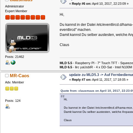
«
Reply #6 on:
April 10, 2017, 22:23:09 »
Administrator
Expert Member
Hi,
Du kannst in der Datei /etc/eventlircd.d/ha
eventlircd" machen.
Damit kannst Du selber austesten, welche A
Claus
Posts: 21462
MLD 5.5
- Raspberry PI - 7" Touch TFT - Squeeze
MLD 6.5
- lirc yaUsbIR - 4 x DD-Sat - Intel N1
update zu MLD5.3 -> Auf Fernbedienu
MR-Caos
«
Reply #7 on:
April 11, 2017, 17:18:05 »
Adv. Member
Quote from: clausmuus on April 10, 2017, 22:23:0
Hi,
Posts: 124
Du kannst in der Datei /etc/eventlircd.d/hama-mc
Damit kannst Du selber austesten, welche Anpass
Claus