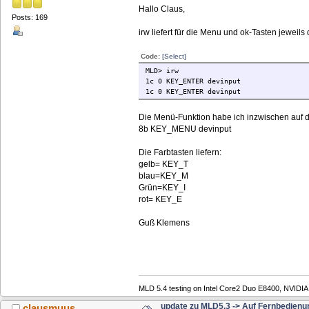
Hallo Claus,
Posts: 169
irw liefert für die Menu und ok-Tasten jeweils
Code:
[Select]
MLD> irw
1c 0 KEY_ENTER devinput
1c 0 KEY_ENTER devinput
Die Menü-Funktion habe ich inzwischen auf d
8b KEY_MENU devinput
Die Farbtasten liefern:
gelb= KEY_T
blau=KEY_M
Grün=KEY_I
rot= KEY_E
Guß Klemens
MLD 5.4 testing on Intel Core2 Duo E8400, NVIDI
update zu MLD5.3 -> Auf Fernbedienu
clausmuus