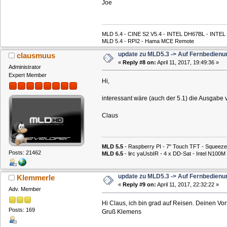
Joe
MLD 5.4 - CINE S2 V5.4 - INTEL DH67BL - INTE
MLD 5.4 - RPI2 - Hama MCE Remote
update zu MLD5.3 -> Auf Fernbedienu
clausmuus
«
Reply #8 on:
April 11, 2017, 19:49:36 »
Administrator
Expert Member
Hi,
interessant wäre (auch der 5.1) die Ausgabe 
Claus
MLD 5.5
- Raspberry PI - 7" Touch TFT - Squeeze
Posts: 21462
MLD 6.5
- lirc yaUsbIR - 4 x DD-Sat - Intel N1
update zu MLD5.3 -> Auf Fernbedienu
Klemmerle
«
Reply #9 on:
April 11, 2017, 22:32:22 »
Adv. Member
Hi Claus, ich bin grad auf Reisen. Deinen Vor
Posts: 169
Gruß Klemens