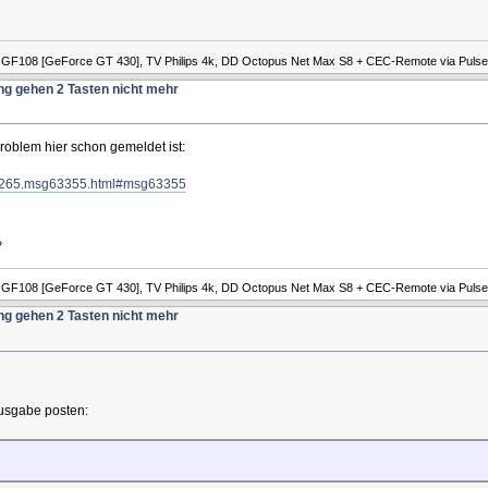
A GF108 [GeForce GT 430], TV Philips 4k, DD Octopus Net Max S8 + CEC-Remote via Pulse
ng gehen 2 Tasten nicht mehr
roblem hier schon gemeldet ist:
ic,8265.msg63355.html#msg63355
»
A GF108 [GeForce GT 430], TV Philips 4k, DD Octopus Net Max S8 + CEC-Remote via Pulse
ng gehen 2 Tasten nicht mehr
usgabe posten: