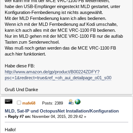
Quote from: mafe68 on November 04, 2015, 20:29:42
Hallo!
Ich schaue mir die FB in den nächsten tagen an was alles geht da
ich die selbe hier liegen habe.
Hi Mario,
Danke erstmal, dann warte ich mal bevor ich die FB wieder
zurückschicke.
Das MLD gefällt mir ganz gut, eine FB ist meiner Meinung
nach ein wichtiger Bestandteil von einem MediaCenter,
wäre nicht schlecht wenn zum System kompatible zur
Auswahl stehen würden.
Gruß bobb
[
1
]
MLD-5.x / General / MLD, Sat-IP und
Home
Up
Next Page
OctopusNet Installation/Konfiguration
Jump to:
Users Online
0 Members and 1 Guest are viewing this topic.