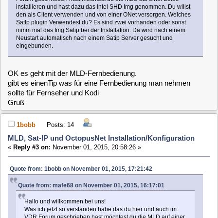
MLD, Sat-IP und OctopusNet Installation/Konfiguration
«
Reply #3 on:
November 01, 2015, 20:58:26 »
Quote from: 1bobb on November 01, 2015, 17:21:42
Quote from: mafe68 on November 01, 2015, 16:17:01
Hallo und willkommen bei uns!
Was ich jetzt so verstanden habe das du hier und auch im
VDR Forum geschrieben hast möchtest du die MLD auf einer
Zotec installieren und hast dazu das Intel SHD Img
genommen. Du willst den als Client verwenden und von
einer ONet versorgen. Welches SatIp plugin Verwendest du?
Es sind zwei vorhanden oder sonst nimm mal das Img Satip
bei der Installation. Da wird nach einem Neustart automatisch
nach einem Satip Server gesucht und eingebunden.
OK es geht mit der MLD-Fernbedienung.
gibt es einenTip was für eine Fernbedienung man nehmen sollte für
Fernseher und Kodi,
bzw. bei der Zotac ist eine Fernbedienung mit dabei mit der kann
man mit Openelec/Kodi Ein-Aus schalten und Kodi bedienen, kann
man die unter MLD auch verwenden.
Gruß
mafe68
Posts: 2389
MLD, Sat-IP und OctopusNet Installation/Konfiguration