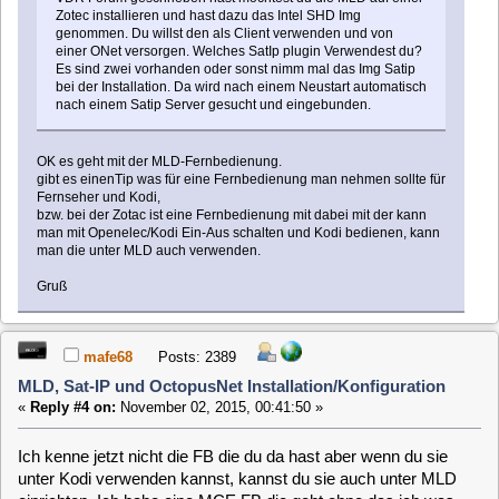
«
Reply #4 on:
November 02, 2015, 00:41:50 »
Ich kenne jetzt nicht die FB die du da hast aber wenn du sie
unter Kodi verwenden kannst, kannst du sie auch unter MLD
einrichten. Ich habe eine MCE FB die geht ohne das ich was
einrichten musste unter MLD und auch Kodi. Kannst mal hier
schauen vielleicht ist sie da dabei!
http://www.minidvblinux.de/wiki/mld/tutorials/fernbedienungen303
1bobb
Posts: 14
MLD, Sat-IP und OctopusNet Installation/Konfiguration
«
Reply #5 on:
November 04, 2015, 12:12:32 »
Quote from: mafe68 on November 02, 2015, 00:41:50
Ich kenne jetzt nicht die FB die du da hast aber wenn du sie unter
Kodi verwenden kannst, kannst du sie auch unter MLD einrichten.
Ich habe eine MCE FB die geht ohne das ich was einrichten musste
unter MLD und auch Kodi. Kannst mal hier schauen vielleicht ist sie
da dabei!
http://www.minidvblinux.de/wiki/mld/tutorials/fernbedienungen303
Hallo,
habe Heute eine MCE VRC-1100 FB bekommen, welche
Pakete müssen installiert sein bzw. was muß unter
Konfiguration-Fernbedienung:
für ein Lirc Treiber installiert sein.