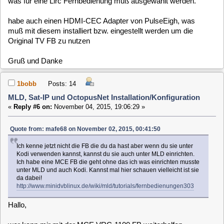
kann ich auch alles mit der MCE VRC-1100 FB bedienen.
Nur im MLD gehen mit der MCE VRC-1100 FB nur die auf/ab
Tasten zum Senderwechsel.
Was muß noch getan werden das die MCE VRC-1100 FB
auch hier funktioniert.
Habe diese FB:
http://www.amazon.de/gp/product/B00224ZDFY?
psc=1&redirect=true&ref_=oh_aui_detailpage_o01_s00
Gruß Und Danke
mafe68
Posts: 2389
MLD, Sat-IP und OctopusNet Installation/Konfiguration
«
Reply #7 on:
November 04, 2015, 20:29:42 »
Hallo!
Ich schaue mir die FB in den nächsten tagen an was alles
geht da ich die selbe hier liegen habe.
1bobb
Posts: 14
MLD, Sat-IP und OctopusNet Installation/Konfiguration
«
Reply #8 on:
November 04, 2015, 22:28:11 »