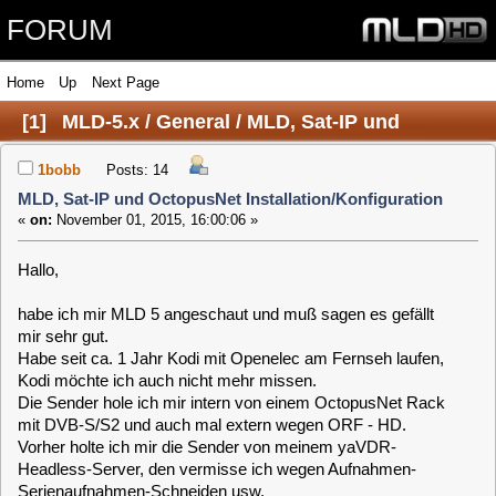
FORUM
Home
Up
Next Page
[
1
]
MLD-5.x / General / MLD, Sat-IP und
OctopusNet Installation/Konfiguration
1bobb
Posts: 14
MLD, Sat-IP und OctopusNet Installation/Konfiguration
«
on:
November 01, 2015, 16:00:06 »
Hallo,
habe ich mir MLD 5 angeschaut und muß sagen es gefällt
mir sehr gut.
Habe seit ca. 1 Jahr Kodi mit Openelec am Fernseh laufen,
Kodi möchte ich auch nicht mehr missen.
Die Sender hole ich mir intern von einem OctopusNet Rack
mit DVB-S/S2 und auch mal extern wegen ORF - HD.
Vorher holte ich mir die Sender von meinem yaVDR-
Headless-Server, den vermisse ich wegen Aufnahmen-
Serienaufnahmen-Schneiden usw.
Im MLD ist Kodi und VDR vorhanden da hätte ich beides,
habe es mir auf eine Zbox installiert mit der Auswahl satip-
shd-intel.
Kann mit dem Browser im MLD Konfiguration-TV-SatIP die