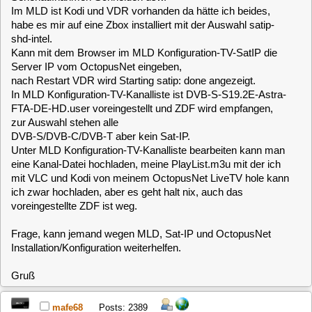
Server IP vom OctopusNet eingeben,
nach Restart VDR wird Starting satip: done angezeigt.
In MLD Konfiguration-TV-Kanalliste ist DVB-S-S19.2E-Astra-
FTA-DE-HD.user voreingestellt und ZDF wird empfangen,
zur Auswahl stehen alle
DVB-S/DVB-C/DVB-T aber kein Sat-IP.
Unter MLD Konfiguration-TV-Kanalliste bearbeiten kann man
eine Kanal-Datei hochladen, meine PlayList.m3u mit der ich
mit VLC und Kodi von meinem OctopusNet LiveTV hole kann
ich zwar hochladen, aber es geht halt nix, auch das
voreingestellte ZDF ist weg.
Frage, kann jemand wegen MLD, Sat-IP und OctopusNet
Installation/Konfiguration weiterhelfen.
Gruß
mafe68
Posts: 2389
MLD, Sat-IP und OctopusNet Installation/Konfiguration
«
Reply #1 on:
November 01, 2015, 16:17:01 »
Hallo und willkommen bei uns!
Was ich jetzt so verstanden habe das du hier und auch im
VDR Forum geschrieben hast möchtest du die MLD auf einer
Zotec installieren und hast dazu das Intel SHD Img
genommen. Du willst den als Client verwenden und von einer