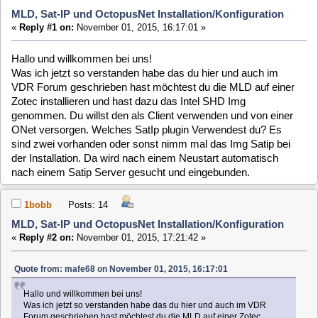
ONet versorgen. Welches SatIp plugin Verwendest du? Es
sind zwei vorhanden oder sonst nimm mal das Img Satip bei
der Installation. Da wird nach einem Neustart automatisch
nach einem Satip Server gesucht und eingebunden.
1bobb
Posts: 14
MLD, Sat-IP und OctopusNet Installation/Konfiguration
«
Reply #2 on:
November 01, 2015, 17:21:42 »
Quote from: mafe68 on November 01, 2015, 16:17:01
Hallo und willkommen bei uns!
Was ich jetzt so verstanden habe das du hier und auch im VDR
Forum geschrieben hast möchtest du die MLD auf einer Zotec
installieren und hast dazu das Intel SHD Img genommen. Du willst
den als Client verwenden und von einer ONet versorgen. Welches
SatIp plugin Verwendest du? Es sind zwei vorhanden oder sonst
nimm mal das Img Satip bei der Installation. Da wird nach einem
Neustart automatisch nach einem Satip Server gesucht und
eingebunden.
OK es geht mit der MLD-Fernbedienung.
gibt es einenTip was für eine Fernbedienung man nehmen
sollte für Fernseher und Kodi
Gruß
1bobb
Posts: 14