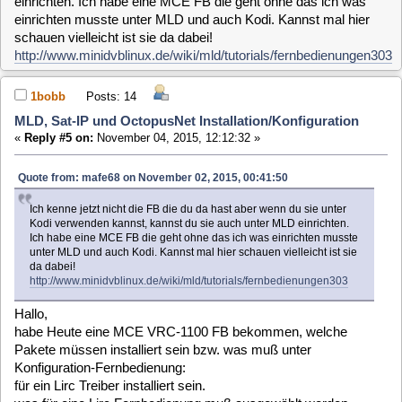
was für eine Lirc Fernbedienung muß ausgewählt werden.
habe auch einen HDMI-CEC Adapter von PulseEigh, was
muß mit diesem installiert bzw. eingestellt werden um die
Original TV FB zu nutzen
Gruß und Danke
1bobb
Posts: 14
MLD, Sat-IP und OctopusNet Installation/Konfiguration
«
Reply #6 on:
November 04, 2015, 19:06:29 »
Quote from: mafe68 on November 02, 2015, 00:41:50
Ich kenne jetzt nicht die FB die du da hast aber wenn du sie unter
Kodi verwenden kannst, kannst du sie auch unter MLD einrichten.
Ich habe eine MCE FB die geht ohne das ich was einrichten musste
unter MLD und auch Kodi. Kannst mal hier schauen vielleicht ist sie
da dabei!
http://www.minidvblinux.de/wiki/mld/tutorials/fernbedienungen303
Hallo,
wer kann mir mit der MCE VRC-1100 FB weiterhelfen,
habe den USB-Empfänger eingesteckt MLD gestartet, unter
Konfiguration-Fernbedienung ist nichts ausgewählt.
Mit der MLD Fernbedienung kann ich alles bedienen.
Wenn ich mit der MLD Fernbedienung auf Kodi umschalte,