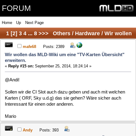
FORUM
Home
Up
Next Page
1
[
2
]
3
4
...
8
>>>
Others / Hardware / Wir wollen
das MLD-Wiki um eine "TV-Karten Übersicht"
mafe68
Posts: 2389
Wir wollen das MLD-Wiki um eine "TV-Karten Übersicht"
erweitern.
erweitern.
«
Reply #15 on:
September 25, 2014, 18:24:14 »
@Andi!
Sollen wir die CI Slot auch dazu geben und auch mit welchen
Karten ( ORF, Sky u.d.g) das sie gehen? Wäre sicher auch
Interessant für einen oder anderen.
Mario
Andy
Posts: 393
Wir wollen das MLD-Wiki um eine "TV-Karten Übersicht"
erweitern.
«
Reply #16 on:
September 25, 2014, 18:40:46 »
Hi mafe68