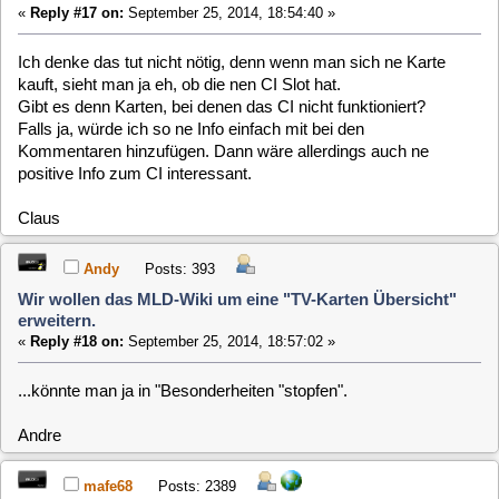
Claus
Andy
Posts: 393
Wir wollen das MLD-Wiki um eine "TV-Karten Übersicht"
erweitern.
«
Reply #18 on:
September 25, 2014, 18:57:02 »
...könnte man ja in "Besonderheiten "stopfen".
Andre
mafe68
Posts: 2389
Wir wollen das MLD-Wiki um eine "TV-Karten Übersicht"
erweitern.
«
Reply #19 on:
September 25, 2014, 20:44:29 »
War nur so ein Gedanke weil ich z.B mit einer Technisat
Skystar mit dem CI mal Probleme gehabt habe.
Mario
MegaX
Posts: 1822
Wir wollen das MLD-Wiki um eine "TV-Karten Übersicht"
erweitern.
«
Reply #20 on:
September 25, 2014, 21:00:50 »