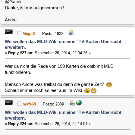
@MegaX
Ist ja kein wunder wenn du noch deine Karten nicht
angegeben hast! Flott Flott jetzt wird es aber Zeit
Mario
MegaX
Posts: 1822
Wir wollen das MLD-Wiki um eine "TV-Karten Übersicht"
erweitern.
«
Reply #25 on:
September 26, 2014, 22:26:46 »
Mooooooment mal...ich hab meine Karten sofort ins Wiki
geschrieben nachden ich den Tread gelesen hatte.
clausmuus
Posts: 21462
Wir wollen das MLD-Wiki um eine "TV-Karten Übersicht"
erweitern.
«
Reply #26 on:
September 27, 2014, 02:54:52 »
Nein, es waren nicht 190 Karten die ootb funktionieren,
sondern die an MLD Systeme angeschlossen sind. Einen
Test auf funktionalität muss erst noch hinzugefügt werden.
Claus