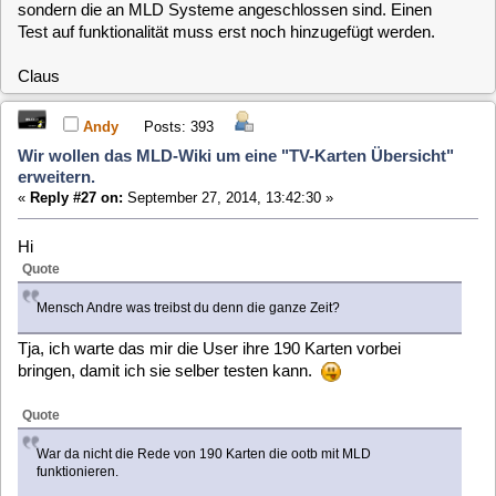
sogar noch kaufen....
Egal...ich harre der Dinge....lieber so...als gar nichts.
PS: In der Zwischenzeit kann ich ja noch einen weiteren Wiki-
Artikel zusammen "basteln".
....nicht das mir noch langweilig wird.
LG
Andre
MegaX
Posts: 1822
Wir wollen das MLD-Wiki um eine "TV-Karten Übersicht"
erweitern.
«
Reply #28 on:
September 27, 2014, 13:55:38 »
Quote from: Andy on September 27, 2014, 13:42:30
PS: In der Zwischenzeit kann ich ja noch einen weiteren Wiki-Artikel
zusammen "basteln".
....nicht das mir noch langweilig wird.
Stimmt...schreib mal schnell ein Benutzer Handbuch für die
MLD
...duck und weg