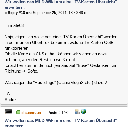
Naja, eigentlich sollte das eine "TV-Karten Übersicht" werden,
in der man ein Überblick bekommt welche TV-Karten OotB
funktionieren.
Ob die Karte ein CI-Slot hat, können wir sicherlich dazu
nehmen, aber den Rest ich weiß nicht....
...nachher kommt da noch jemand auf "Böse" Gedanken...in
Richtung -> Softc...
Was sagen die "Häuptlinge" (Claus/MegaX etc.) dazu ?
LG
Andre
clausmuus
Posts: 21462
Wir wollen das MLD-Wiki um eine "TV-Karten Übersicht"
erweitern.
«
Reply #17 on:
September 25, 2014, 18:54:40 »
Ich denke das tut nicht nötig, denn wenn man sich ne Karte
kauft, sieht man ja eh, ob die nen CI Slot hat.
Gibt es denn Karten, bei denen das CI nicht funktioniert?
Falls ja, würde ich so ne Info einfach mit bei den
Kommentaren hinzufügen. Dann wäre allerdings auch ne
positive Info zum CI interessant.