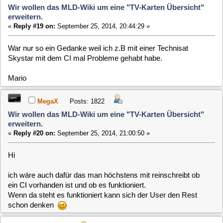
Hi
ich wäre auch dafür das man höchstens mit reinschreibt ob
ein CI vorhanden ist und ob es funktioniert.
Wenn da steht es funktioniert kann sich der User den Rest
schon denken
Garak
Posts: 9
Wir wollen das MLD-Wiki um eine "TV-Karten Übersicht"
erweitern.
«
Reply #21 on:
September 26, 2014, 15:12:27 »
MLD-Version: 4.0.1-rpi
Bezeichnung: TT-connect® S2-4600
Hersteller: TechnoTrend
Anzahl Tuner: 1
Schnittstelle: Mini-USB
Empfangsart: DVB-S/S2
Bauform: USB-Box
Fernbedienung: ja
PCI/USB-ID: 0b48:3011
DVB-Treiberpaket: dvb-liplian
Andy
Posts: 393