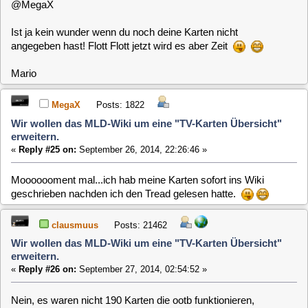
Andy
Posts: 393
Wir wollen das MLD-Wiki um eine "TV-Karten Übersicht"
erweitern.
«
Reply #27 on:
September 27, 2014, 13:42:30 »
Hi
Quote
Mensch Andre was treibst du denn die ganze Zeit?
Tja, ich warte das mir die User ihre 190 Karten vorbei
bringen, damit ich sie selber testen kann.
Quote
War da nicht die Rede von 190 Karten die ootb mit MLD
funktionieren.
Das war -> Claus
Aber bei dem User aufkommen zur Zeit bin ich auch eher
skeptisch, 190 zusammen zu bekommen.
Wobei da mit Sicherheit auch viele mit verschiedenen Rev.
dabei sind.
Das hat Claus aber auch schon geschrieben.
Immerhin sind es schon 22, und einige davon kann man