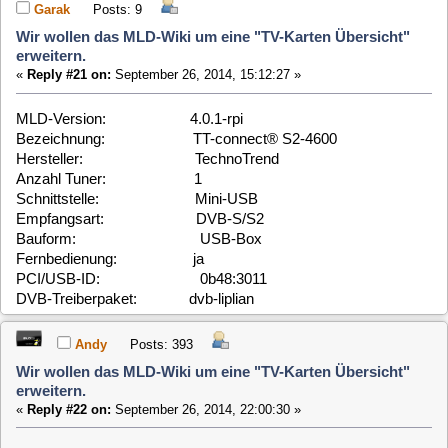
Wir wollen das MLD-Wiki um eine "TV-Karten Übersicht"
erweitern.
«
Reply #22 on:
September 26, 2014, 22:00:30 »
@Garak
Danke, ist mir aufgenommen !
Andre
MegaX
Posts: 1822
Wir wollen das MLD-Wiki um eine "TV-Karten Übersicht"
erweitern.
«
Reply #23 on:
September 26, 2014, 22:04:26 »
War da nicht die Rede von 190 Karten die ootb mit MLD
funktionieren.
Mensch Andre was treibst du denn die ganze Zeit?
Schaut immer noch so leer aus im Wiki
mafe68
Posts: 2389
Wir wollen das MLD-Wiki um eine "TV-Karten Übersicht"
erweitern.
«
Reply #24 on:
September 26, 2014, 22:14:01 »