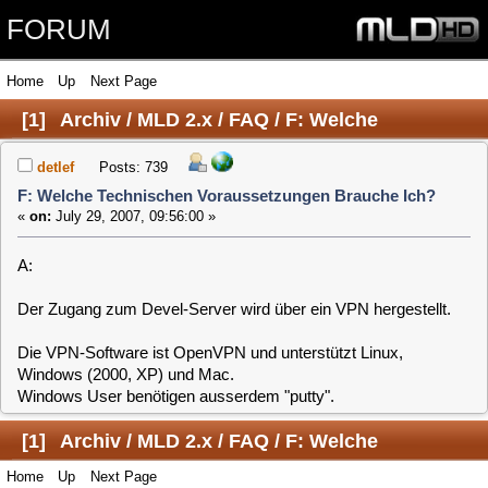
FORUM
Home
Up
Next Page
[
1
]
Archiv / MLD 2.x / FAQ / F: Welche
Technischen Voraussetzungen Brauche Ich?
detlef
Posts: 739
F: Welche Technischen Voraussetzungen Brauche Ich?
«
on:
July 29, 2007, 09:56:00 »
A:
Der Zugang zum Devel-Server wird über ein VPN hergestellt.
Die VPN-Software ist OpenVPN und unterstützt Linux,
Windows (2000, XP) und Mac.
Windows User benötigen ausserdem "putty".
[
1
]
Archiv / MLD 2.x / FAQ / F: Welche
Home
Up
Next Page
Technischen Voraussetzungen Brauche Ich?
Jump to:
Users Online