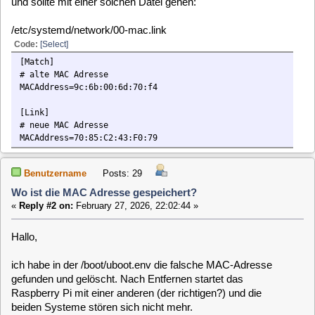
MACAddress=70:85:C2:43:F0:79
Benutzername
Posts: 29
Wo ist die MAC Adresse gespeichert?
«
Reply #2 on:
February 27, 2026, 22:02:44 »
Hallo,
ich habe in der /boot/uboot.env die falsche MAC-Adresse
gefunden und gelöscht. Nach Entfernen startet das
Raspberry Pi mit einer anderen (der richtigen?) und die
beiden Systeme stören sich nicht mehr.
Falls mal jemand dasselbe Problem hat...
Grüße
Björn
clausmuus
Posts: 21462
Wo ist die MAC Adresse gespeichert?
«
Reply #3 on:
February 28, 2026, 12:24:57 »
Ist die betreffende udev Regel ein fester Bestandteil der MLD,
oder stammt die von Dir?
Welche Regel war dafür verantwortlich?