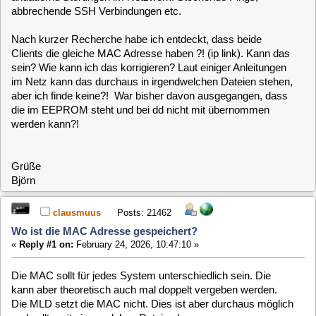
sein? Wie kann ich das korrigieren? Laut einiger Anleitungen
im Netz kann das durchaus in irgendwelchen Dateien stehen,
aber ich finde keine?! War bisher davon ausgegangen, dass
die im EEPROM steht und bei dd nicht mit übernommen
werden kann?!
Grüße
Björn
clausmuus
Posts: 21462
Wo ist die MAC Adresse gespeichert?
«
Reply #1 on:
February 24, 2026, 10:47:10 »
Die MAC sollt für jedes System unterschiedlich sein. Die
kann aber theoretisch auch mal doppelt vergeben werden.
Die MLD setzt die MAC nicht. Dies ist aber durchaus möglich
und sollte mit einer solchen Datei gehen:
/etc/systemd/network/00-mac.link
Code:
[Select]
[Match]
# alte MAC Adresse
MACAddress=9c:6b:00:6d:70:f4
[Link]
# neue MAC Adresse