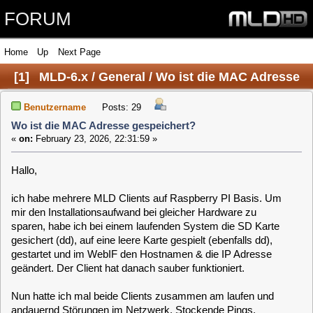
FORUM
Home
Up
Next Page
[
1
]
MLD-6.x / General / Wo ist die MAC Adresse
gespeichert?
Benutzername
Posts: 29
Wo ist die MAC Adresse gespeichert?
«
on:
February 23, 2026, 22:31:59 »
Hallo,
ich habe mehrere MLD Clients auf Raspberry PI Basis. Um
mir den Installationsaufwand bei gleicher Hardware zu
sparen, habe ich bei einem laufenden System die SD Karte
gesichert (dd), auf eine leere Karte gespielt (ebenfalls dd),
gestartet und im WebIF den Hostnamen & die IP Adresse
geändert. Der Client hat danach sauber funktioniert.
Nun hatte ich mal beide Clients zusammen am laufen und
andauernd Störungen im Netzwerk. Stockende Pings,
abbrechende SSH Verbindungen etc.
Nach kurzer Recherche habe ich entdeckt, dass beide
Clients die gleiche MAC Adresse haben ?! (ip link). Kann das