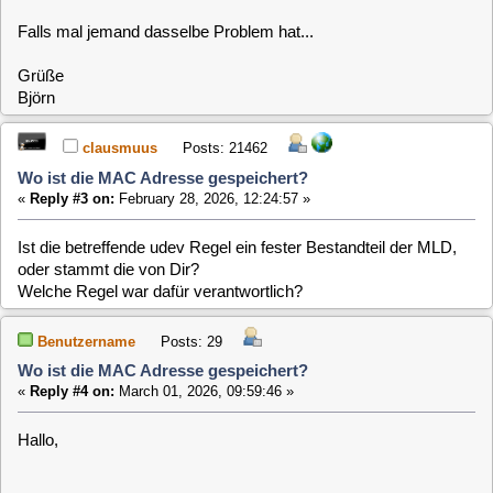
Benutzername
Posts: 29
Wo ist die MAC Adresse gespeichert?
«
Reply #4 on:
March 01, 2026, 09:59:46 »
Hallo,
ich habe keine Regeln in der Richtung selbst erstellt, deshalb
gehe ich mal davon aus, dass das in der MLD schon drin ist.
Ich habe das MLD Setup auf dem ersten Raspberry Pi
normal installiert. Die MAC Adresse, die in der uboot.env
steht, ist die dieses Raspberry Pis. Demnach würde ich mal
spekulieren, dass die bei der Installation da reingekommen
ist?
Grüße
clausmuus
Posts: 21462
Wo ist die MAC Adresse gespeichert?
«
Reply #5 on:
March 01, 2026, 10:43:19 »
Ja, das passt. Ich wusste zwar nicht, dass in der Datei auch
die MAC Adresse drin steht, aber diese wird direkt beim