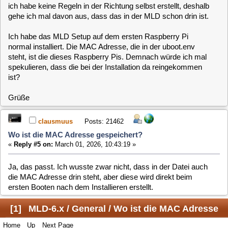
ersten Booten nach dem Installieren erstellt.
[
1
]
MLD-6.x / General / Wo ist die MAC Adresse
Home
Up
Next Page
gespeichert?
Jump to:
Users Online
0 Members and 1 Guest are viewing this topic.