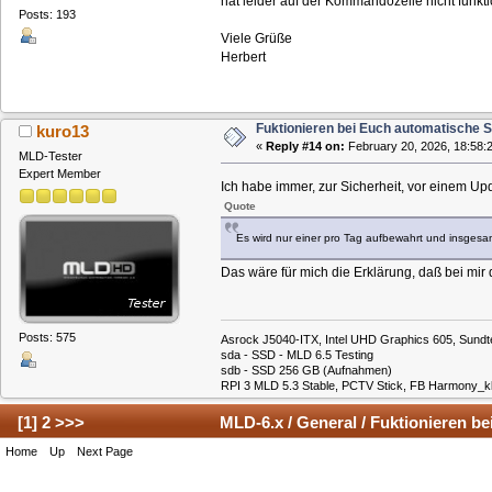
hat leider auf der Kommandozeile nicht funkt
Posts: 193
Viele Grüße
Herbert
Fuktionieren bei Euch automatische 
kuro13
«
Reply #14 on:
February 20, 2026, 18:58:
MLD-Tester
Expert Member
Ich habe immer, zur Sicherheit, vor einem Up
Quote
Es wird nur einer pro Tag aufbewahrt und insges
Das wäre für mich die Erklärung, daß bei mi
Posts: 575
Asrock J5040-ITX, Intel UHD Graphics 605, Sundt
sda - SSD - MLD 6.5 Testing
sdb - SSD 256 GB (Aufnahmen)
RPI 3 MLD 5.3 Stable, PCTV Stick, FB Harmony_k
[
1
]
2
>>>
MLD-6.x / General / Fuktionieren 
Home
Up
Next Page