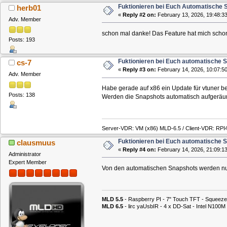
Fuktionieren bei Euch Automatische
herb01
«
Reply #2 on:
February 13, 2026, 19:48:33
Adv. Member
schon mal danke! Das Feature hat mich schon 
Posts: 193
Fuktionieren bei Euch automatische 
cs-7
«
Reply #3 on:
February 14, 2026, 10:07:50
Adv. Member
Habe gerade auf x86 ein Update für vtuner b
Posts: 138
Werden die Snapshots automatisch aufgeräumt
Server-VDR: VM (x86) MLD-6.5 / Client-VDR: RPI
Fuktionieren bei Euch automatische 
clausmuus
«
Reply #4 on:
February 14, 2026, 21:09:13
Administrator
Expert Member
Von den automatischen Snapshots werden nur d
MLD 5.5
- Raspberry PI - 7" Touch TFT - Squeeze
MLD 6.5
- lirc yaUsbIR - 4 x DD-Sat - Intel N1