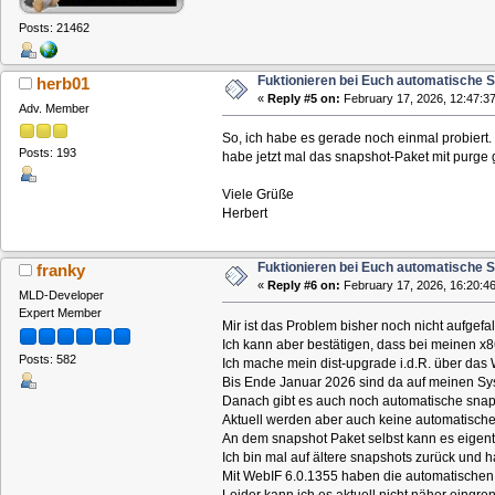
Posts: 21462
Fuktionieren bei Euch automatische 
herb01
«
Reply #5 on:
February 17, 2026, 12:47:37
Adv. Member
So, ich habe es gerade noch einmal probiert.
Posts: 193
habe jetzt mal das snapshot-Paket mit purge g
Viele Grüße
Herbert
Fuktionieren bei Euch automatische 
franky
«
Reply #6 on:
February 17, 2026, 16:20:46
MLD-Developer
Expert Member
Mir ist das Problem bisher noch nicht aufgefal
Ich kann aber bestätigen, dass bei meinen x
Posts: 582
Ich mache mein dist-upgrade i.d.R. über das 
Bis Ende Januar 2026 sind da auf meinen S
Danach gibt es auch noch automatische snaph
Aktuell werden aber auch keine automatischen
An dem snapshot Paket selbst kann es eigent
Ich bin mal auf ältere snapshots zurück und
Mit WebIF 6.0.1355 haben die automatischen 
Leider kann ich es aktuell nicht näher eingre