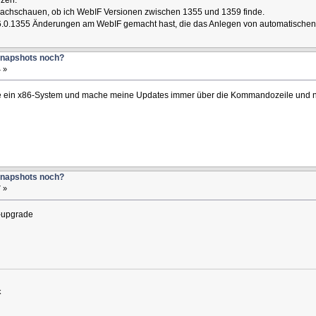
achschauen, ob ich WebIF Versionen zwischen 1355 und 1359 finde.
6.0.1355 Änderungen am WebIF gemacht hast, die das Anlegen von automatischen
Snapshots noch?
 »
abe ein x86-System und mache meine Updates immer über die Kommandozeile und nie 
Snapshots noch?
 »
t-upgrade
k