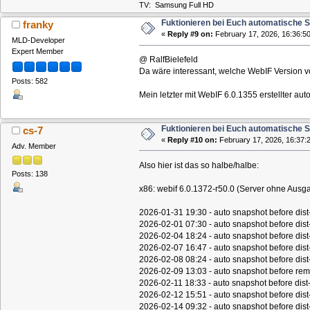
TV: Samsung Full HD
Fuktionieren bei Euch automatische 
franky
«
Reply #9 on:
February 17, 2026, 16:36:50
MLD-Developer
Expert Member
@ RalfBielefeld
Da wäre interessant, welche WebIF Version vo
Posts: 582
Mein letzter mit WebIF 6.0.1355 erstellter a
Fuktionieren bei Euch automatische 
cs-7
«
Reply #10 on:
February 17, 2026, 16:37:
Adv. Member
Also hier ist das so halbe/halbe:
Posts: 138
x86: webif 6.0.1372-r50.0 (Server ohne Ausg
2026-01-31 19:30 - auto snapshot before dis
2026-02-01 07:30 - auto snapshot before dis
2026-02-04 18:24 - auto snapshot before dis
2026-02-07 16:47 - auto snapshot before dis
2026-02-08 08:24 - auto snapshot before dis
2026-02-09 13:03 - auto snapshot before remo
2026-02-11 18:33 - auto snapshot before dis
2026-02-12 15:51 - auto snapshot before dis
2026-02-14 09:32 - auto snapshot before dis