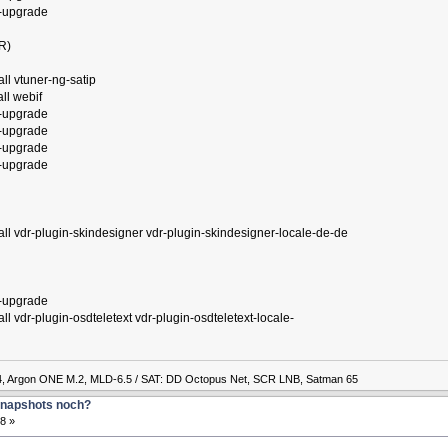
t-upgrade
R)
ll vtuner-ng-satip
ll webif
t-upgrade
t-upgrade
t-upgrade
t-upgrade
all vdr-plugin-skindesigner vdr-plugin-skindesigner-locale-de-de
t-upgrade
l vdr-plugin-osdteletext vdr-plugin-osdteletext-locale-
4, Argon ONE M.2, MLD-6.5 / SAT: DD Octopus Net, SCR LNB, Satman 65
Snapshots noch?
8 »