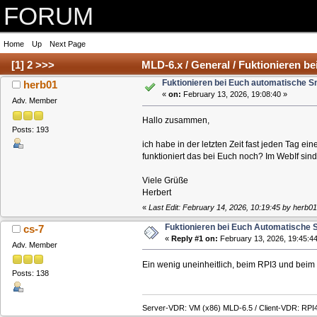
FORUM
Home
Up
Next Page
[
1
]
2
>>>
MLD-6.x / General / Fuktionieren 
Fuktionieren bei Euch automatische 
herb01
«
on:
February 13, 2026, 19:08:40 »
Adv. Member
Hallo zusammen,
Posts: 193
ich habe in der letzten Zeit fast jeden Tag e
funktioniert das bei Euch noch? Im WebIf si
Viele Grüße
Herbert
«
Last Edit: February 14, 2026, 10:19:45 by herb01
Fuktionieren bei Euch Automatische
cs-7
«
Reply #1 on:
February 13, 2026, 19:45:44
Adv. Member
Ein wenig uneinheitlich, beim RPI3 und beim 
Posts: 138
Server-VDR: VM (x86) MLD-6.5 / Client-VDR: RPI