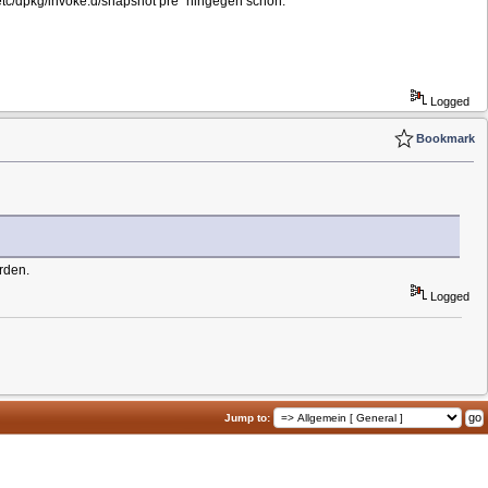
/etc/dpkg/invoke.d/snapshot pre" hingegen schon.
Logged
Bookmark
rden.
Logged
Jump to: