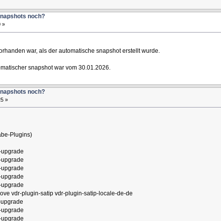
Snapshots noch?
 »
rhanden war, als der automatische snapshot erstellt wurde.
utomatischer snapshot war vom 30.01.2026.
Snapshots noch?
25 »
abe-Plugins)
t-upgrade
t-upgrade
t-upgrade
t-upgrade
t-upgrade
ve vdr-plugin-satip vdr-plugin-satip-locale-de-de
t-upgrade
t-upgrade
t-upgrade