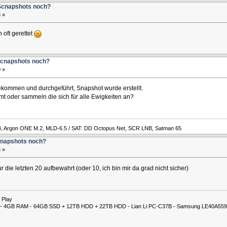
 Scnapshots noch?
 »
oft gerettet
Scnapshots noch?
 »
ekommen und durchgeführt, Snapshot wurde erstellt.
 oder sammeln die sich für alle Ewigkeiten an?
4, Argon ONE M.2, MLD-6.5 / SAT: DD Octopus Net, SCR LNB, Satman 65
Snapshots noch?
 »
ie letzten 20 aufbewahrt (oder 10, ich bin mir da grad nicht sicher)
 Play
00M - 4GB RAM - 64GB SSD + 12TB HDD + 22TB HDD - Lian Li PC-C37B - Samsung LE40A559