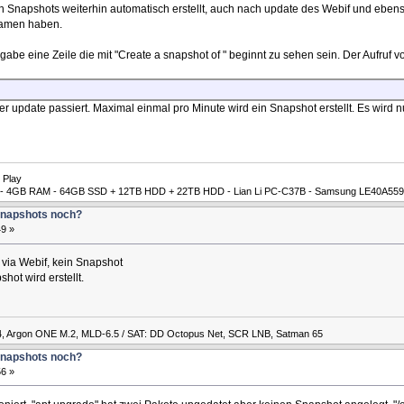
den Snapshots weiterhin automatisch erstellt, auch nach update des Webif und eb
 Namen haben.
sgabe eine Zeile die mit "Create a snapshot of " beginnt zu sehen sein. Der Aufruf v
der update passiert. Maximal einmal pro Minute wird ein Snapshot erstellt. Es wir
 Play
00M - 4GB RAM - 64GB SSD + 12TB HDD + 22TB HDD - Lian Li PC-C37B - Samsung LE40A559
Snapshots noch?
49 »
via Webif, kein Snapshot
ot wird erstellt.
4, Argon ONE M.2, MLD-6.5 / SAT: DD Octopus Net, SCR LNB, Satman 65
Snapshots noch?
56 »