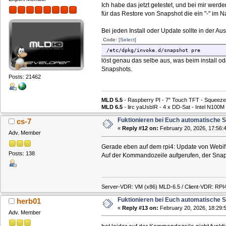
Ich habe das jetzt getestet, und bei mir wer
für das Restore von Snapshot die ein "-" im
Bei jeden Install oder Update sollte in der Au
Code:
[Select]
/etc/dpkg/invoke.d/snapshot pre
löst genau das selbe aus, was beim install o
Snapshots.
Posts: 21462
MLD 5.5
- Raspberry PI - 7" Touch TFT - Squeeze
MLD 6.5
- lirc yaUsbIR - 4 x DD-Sat - Intel N1
Fuktionieren bei Euch automatische 
cs-7
«
Reply #12 on:
February 20, 2026, 17:56:
Adv. Member
Gerade eben auf dem rpi4: Update von Webif 
Posts: 138
Auf der Kommandozeile aufgerufen, der Snapsh
Server-VDR: VM (x86) MLD-6.5 / Client-VDR: RPI
Fuktionieren bei Euch automatische 
herb01
«
Reply #13 on:
February 20, 2026, 18:29:
Adv. Member