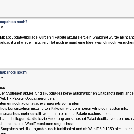
Snapshots noch?
 »
 Mit apt update/upgrade wurden 4 Pakete aktualisiert, ein Snapshot wurde nicht an
elöscht und wieder installiert. Hat noch jemand eine Idee, was ich noch versuchen 
Snapshots noch?
 »
len.
86er Systemen aktuell für dist-upgrades keine automatischen Snapshots mehr ange
WebIF - Pakete - Aktualisierungen.
ystemen noch automatische snapshots vorhanden.
ots bei einzelnen installierten Paketen, wie dem neuen vdr-plugin-systeminfo.
 snapshots mehr erstellt, wenn man einzelne Pakete nachinstalliert.
lich nicht liegen, da die letzte Änderung am snapshot Paket deutlich vor den noc
 habe mir mal die WebIF Versionen angeschaut.
Snapshots bei dist-upgrades noch funktioniert und ab WebIF 6.0.1359 nicht mehr.
nzen.