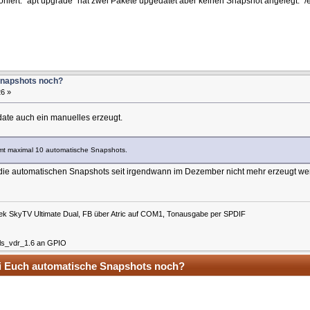
ioniert. "apt upgrade" hat zwei Pakete upgedatet aber keinen Snapshot angelegt. "
Snapshots noch?
26 »
date auch ein manuelles erzeugt.
amt maximal 10 automatische Snapshots.
r die automatischen Snapshots seit irgendwann im Dezember nicht mehr erzeugt we
ek SkyTV Ultimate Dual, FB über Atric auf COM1, Tonausgabe per SPDIF
ls_vdr_1.6 an GPIO
bei Euch automatische Snapshots noch?