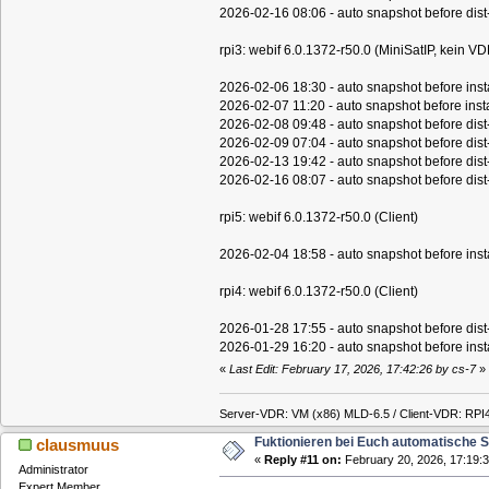
2026-02-16 08:06 - auto snapshot before dis
rpi3: webif 6.0.1372-r50.0 (MiniSatIP, kein VD
2026-02-06 18:30 - auto snapshot before insta
2026-02-07 11:20 - auto snapshot before insta
2026-02-08 09:48 - auto snapshot before dis
2026-02-09 07:04 - auto snapshot before dis
2026-02-13 19:42 - auto snapshot before dis
2026-02-16 08:07 - auto snapshot before dis
rpi5: webif 6.0.1372-r50.0 (Client)
2026-02-04 18:58 - auto snapshot before inst
rpi4: webif 6.0.1372-r50.0 (Client)
2026-01-28 17:55 - auto snapshot before dis
2026-01-29 16:20 - auto snapshot before instal
«
Last Edit: February 17, 2026, 17:42:26 by cs-7
»
Server-VDR: VM (x86) MLD-6.5 / Client-VDR: RPI
Fuktionieren bei Euch automatische 
clausmuus
«
Reply #11 on:
February 20, 2026, 17:19:3
Administrator
Expert Member