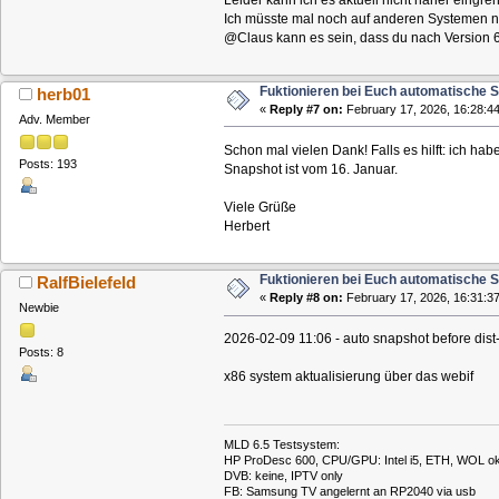
Ich müsste mal noch auf anderen Systemen n
@Claus kann es sein, dass du nach Version 
Fuktionieren bei Euch automatische 
herb01
«
Reply #7 on:
February 17, 2026, 16:28:44
Adv. Member
Schon mal vielen Dank! Falls es hilft: ich h
Posts: 193
Snapshot ist vom 16. Januar.
Viele Grüße
Herbert
Fuktionieren bei Euch automatische 
RalfBielefeld
«
Reply #8 on:
February 17, 2026, 16:31:37
Newbie
2026-02-09 11:06 - auto snapshot before dis
Posts: 8
x86 system aktualisierung über das webif
MLD 6.5 Testsystem:
HP ProDesc 600, CPU/GPU: Intel i5, ETH, WOL o
DVB: keine, IPTV only
FB: Samsung TV angelernt an RP2040 via usb