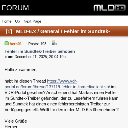
FORUM
Home
Up
Next Page
[
1
]
MLD-6.x / General / Fehler im Sundtek-
Treiber behoben
herb01
Posts: 193
Fehler im Sundtek-Treiber behoben
«
on:
December 21, 2025, 20:04:19 »
Hallo zusammen,
habt ihr diesen Thread
https://www.vdr-
portal.de/forum/thread/137119-fehler-in-libmediaclient-so/
im
VDR-Portal gesehen? Anscheinend hat Markus einen Fehler
im Sundtek-Treiber gefunden, der zu Lesefehlern führen kann
und Sundtek hat einen einen fehlerbereinigten Treiber zur
Verfügung gestellt. Wollt Ihr den in der MLD 6.5 übernehmen?
Viele Grüße
Herbert
clausmuus
Posts: 21462
Fehler im Sundtek-Treiber behoben
«
Reply #1 on:
December 21, 2025, 23:40:50 »