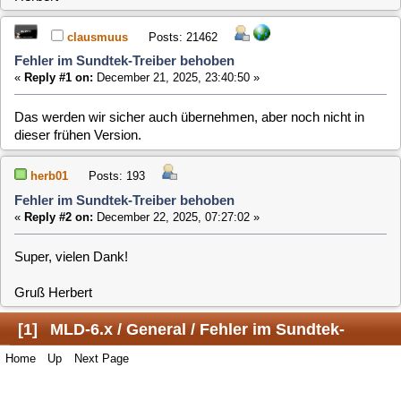
Das werden wir sicher auch übernehmen, aber noch nicht in
dieser frühen Version.
herb01
Posts: 193
Fehler im Sundtek-Treiber behoben
«
Reply #2 on:
December 22, 2025, 07:27:02 »
Super, vielen Dank!
Gruß Herbert
[
1
]
MLD-6.x / General / Fehler im Sundtek-
Home
Up
Next Page
Treiber behoben
Jump to:
Users Online
0 Members and 1 Guest are viewing this topic.