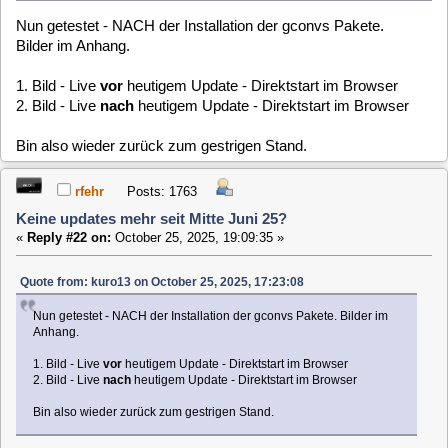
1. Bild - Live
vor
heutigem Update - Direktstart im Browser
2. Bild - Live
nach
heutigem Update - Direktstart im Browser
Bin also wieder zurück zum gestrigen Stand.
hast du voher mal den Cache vom Browser geleert?
Denn ich kann die Problem nicht nachvollziehen.
Gruß,
Roland
franky
Posts: 582
Geändert auf VDR plugin live
«
Reply #23 on:
October 26, 2025, 00:24:34 »
Roland du hast recht.
Man muss den Browser Cache ggf. mehrmals löschen damit
bei der aktuellen Version von live im Nightbuild wieder alles
funktioniert.
kuro13
Posts: 575
Geändert auf VDR plugin live
«
Reply #24 on:
October 26, 2025, 10:34:19 »
Ich habe gestern offensichtlich bei meiner USB Installation