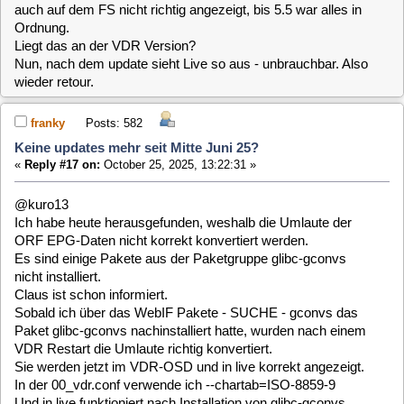
wieder retour.
franky
Posts: 582
Keine updates mehr seit Mitte Juni 25?
«
Reply #17 on:
October 25, 2025, 13:22:31 »
@kuro13
Ich habe heute herausgefunden, weshalb die Umlaute der
ORF EPG-Daten nicht korrekt konvertiert werden.
Es sind einige Pakete aus der Paketgruppe glibc-gconvs
nicht installiert.
Claus ist schon informiert.
Sobald ich über das WebIF Pakete - SUCHE - gconvs das
Paket glibc-gconvs nachinstalliert hatte, wurden nach einem
VDR Restart die Umlaute richtig konvertiert.
Sie werden jetzt im VDR-OSD und in live korrekt angezeigt.
In der 00_vdr.conf verwende ich --chartab=ISO-8859-9
Und in live funktioniert nach Installation von glibc-gconvs
auch der erste Menüpunkt "Was läuft?.
franky
Posts: 582
Keine updates mehr seit Mitte Juni 25?
«
Reply #18 on:
October 25, 2025, 13:28:15 »
Hier noch ein Screenshot von live mit installiertem Paket
glibc-gconvs.