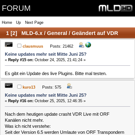
FORUM
Home
Up
Next Page
1
[
2
]
MLD-6.x / General / Geändert auf VDR
plugin live
clausmuus
Posts: 21462
Keine updates mehr seit Mitte Juni 25?
«
Reply #15 on:
October 24, 2025, 21:41:24 »
Es gibt ein Update des live Plugins. Bitte mal testen.
kuro13
Posts: 575
Keine updates mehr seit Mitte Juni 25?
«
Reply #16 on:
October 25, 2025, 12:46:35 »
Nach dem heutigen update crasht VDR Live mit ORF
Kanälen nicht mehr.
Was ich nicht verstehe:
Seit der Version 6.5 werden Umlaute von ORF Transpondern
auch auf dem FS nicht richtig angezeigt, bis 5.5 war alles in
Ordnung.
Liegt das an der VDR Version?
Nun, nach dem update sieht Live so aus - unbrauchbar. Also