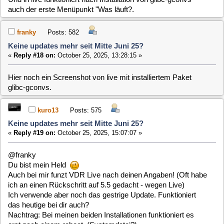
kuro13
Posts: 575
Keine updates mehr seit Mitte Juni 25?
«
Reply #19 on:
October 25, 2025, 15:07:07 »
@franky
Du bist mein Held
Auch bei mir funzt VDR Live nach deinen Angaben! (Oft habe
ich an einen Rückschritt auf 5.5 gedacht - wegen Live)
Ich verwende aber noch das gestrige Update. Funktioniert
das heutige bei dir auch?
Nachtrag: Bei meinen beiden Installationen funktioniert es
erst nach einem reboot. (Systemdatei?)
franky
Posts: 582
Keine updates mehr seit Mitte Juni 25?
«
Reply #20 on:
October 25, 2025, 16:15:44 »
@kuro13
Ja bei mir funktionieren die Umlaute auch nach dem heutigen
Update.
Die nicht installierte glibc-gconvs war wohl schuld daran,
dass die Umlaute nicht korrekt importiert werden.
Mit dem heutigen Update von live funktioniert jedoch bei mir
in live der Menüpunkt Programme nicht mehr.