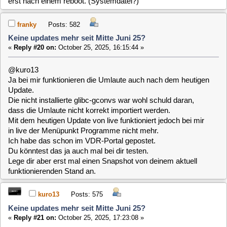
Ich habe das schon im VDR-Portal gepostet.
Du könntest das ja auch mal bei dir testen.
Lege dir aber erst mal einen Snapshot von deinem aktuell
funktionierenden Stand an.
kuro13
Posts: 575
Keine updates mehr seit Mitte Juni 25?
«
Reply #21 on:
October 25, 2025, 17:23:08 »
Nun getestet - NACH der Installation der gconvs Pakete.
Bilder im Anhang.
1. Bild - Live
vor
heutigem Update - Direktstart im Browser
2. Bild - Live
nach
heutigem Update - Direktstart im Browser
Bin also wieder zurück zum gestrigen Stand.
rfehr
Posts: 1763
Keine updates mehr seit Mitte Juni 25?
«
Reply #22 on:
October 25, 2025, 19:09:35 »
Quote from: kuro13 on October 25, 2025, 17:23:08
Nun getestet - NACH der Installation der gconvs Pakete. Bilder im
Anhang.