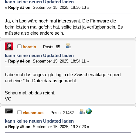
E: Failed to fetch https://mld6.minidvblinux.de/nightbuild/deb/core2-64
E: Failed to fetch https://mld6.minidvblinux.de/nightbuild/deb/core2-64
Schau mal, ob das reicht.
E: Failed to fetch https://mld6.minidvblinux.de/nightbuild/deb/core2-64
VG
E: Failed to fetch https://mld6.minidvblinux.de/nightbuild/deb/core2-64
E: Failed to fetch https://mld6.minidvblinux.de/nightbuild/deb/core2-64
clausmuus
Posts: 21462
E: Unable to fetch some archives, maybe run apt-get update or try with -
kann keine neuen Updated laden
# apt-get update
«
Reply #5 on:
September 15, 2025, 19:37:23 »
W: No Hash entry in Release file /var/lib/apt/lists/partial/mld6.minidvb
W: Invalid 'Date' entry in Release file /var/lib/apt/lists/partial/mld6.
In dem Log sind keine Firmware Lade Fehler enthalten.
horatio
Posts: 85
kann keine neuen Updated laden
«
Reply #6 on:
September 15, 2025, 21:10:35 »
neues support log: vrMLdd
X-99
Posts: 80
kann keine neuen Updated laden
«
Reply #7 on:
September 15, 2025, 21:20:59 »
# apt-get dist-upgrade
Reading package lists...
Building dependency tree...
Reading state information...