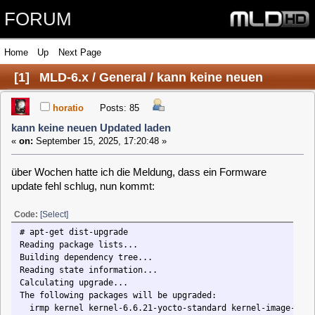
FORUM
Home
Up
Next Page
[
1
]
MLD-6.x / General / kann keine neuen
Updated laden
horatio
Posts: 85
kann keine neuen Updated laden
«
on:
September 15, 2025, 17:20:48 »
über Wochen hatte ich die Meldung, dass ein Formware
update fehl schlug, nun kommt:
Code:
[Select]
# apt-get dist-upgrade
Reading package lists...
Building dependency tree...
Reading state information...
Calculating upgrade...
The following packages will be upgraded:
irmp kernel kernel-6.6.21-yocto-standard kernel-image-6.6.21-yocto-sta
kernel-image-bzimage-6.6.21-yocto-standard
kernel-modules-6.6.21-yocto-standard kmod-8168 nvidia-legacy plymouth
plymouth-locale-de vdr vdr-locale-de-de vdr-plugin-epgsearch
vdr-plugin-epgsearch-locale-de-de vdr-plugin-femon
vdr-plugin-femon-locale-de-de vdr-plugin-iptv vdr-plugin-iptv-locale-d