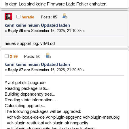
Calculating upgrade...
The following packages will be upgraded:
vdr vdr-locale-de-de vdr-plugin-epgsync vdr-plugin-menuorg
vdr-plugin-restfulapi vdr-plugin-skinnopacity
vdr-plugin-skinnopacity-locale-de-de vdr-plugin-
softhddevice-drm-gles
vdr-plugin-softhddevice-drm-gles-locale-de-de vdr-plugin-
streamdev-client
vdr-plugin-svdrpservice
Create a snapshot of '/mnt/root/@root' in '/mnt/root/2025-09-
15 21:19'
Delete subvolume 268 (no-commit): '/mnt/root/2025-09-15
21:18'
rmdir: failed to remove '/mnt/root': Device or resource busy
11 upgraded, 0 newly installed, 0 to remove and 0 not
upgraded.
Need to get 0 B/12.1 MB of archives.
After this operation, 0 B of additional disk space will be used.
E: Problem executing scripts DPkg::Pre-Invoke
'/etc/dpkg/invoke pre'
E: Sub-process returned an error code
clausmuus
Posts: 21462
kann keine neuen Updated laden
«
Reply #8 on:
September 15, 2025, 23:02:13 »