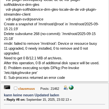
Keine Ahnung was da schief gegangen ist. Versuche es
einfach nach eine Reboot noch einmal. Dann sollte vor dem
Upgrade der Ordner /mnt/root nicht existieren oder zumindest
leer sein.
horatio
Posts: 85
kann keine neuen Updated laden
«
Reply #9 on:
September 17, 2025, 21:33:17 »
Wurde mein Thread gekapert oder hat das einen Bezug was
X-99 schreibt? Verstehe es nicht.
Ich habe zumindest nichts in /mnt/root, also überhaupt kein
Verzeichnis "root".
Sollte ich mir wegen der fehlenden Firmware noch Gedanken
machen, oder einfach ignorieren?
VG
clausmuus
Posts: 21462
kann keine neuen Updated laden
«
Reply #10 on:
September 18, 2025, 09:44:54 »
Im log ist nur noch ein Hinweis auf einen fehlenden Bluetooth
Firmware Patch zu finden. Das dürfte aber nicht relevant