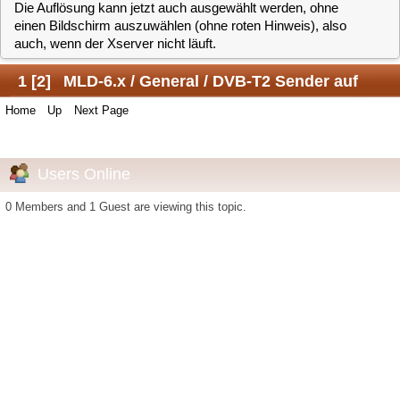
1
[
2
]
MLD-6.x / General / DVB-T2 Sender auf
Home
Up
Next Page
RPi4 laufen nach aktuellem Update jetzt flüssig
Jump to:
Users Online
0 Members and 1 Guest are viewing this topic.