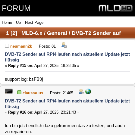
FORUM
Home
Up
Next Page
1
[
2
]
MLD-6.x / General / DVB-T2 Sender auf
RPi4 laufen nach aktuellem Update jetzt flüssig
neumann2k
Posts: 81
DVB-T2 Sender auf RPi4 laufen nach aktuellem Update jetzt
flüssig
«
Reply #15 on:
April 27, 2025, 18:28:35 »
support log: bsFB9j
clausmuus
Posts: 21465
DVB-T2 Sender auf RPi4 laufen nach aktuellem Update jetzt
flüssig
«
Reply #16 on:
April 27, 2025, 23:21:43 »
Ich bin jetzt endlich dazu gekommen das zu testen, und auch
zu reparieren.
Die Auflösung kann jetzt auch ausgewählt werden, ohne
einen Bildschirm auszuwählen (ohne roten Hinweis), also
auch, wenn der Xserver nicht läuft.