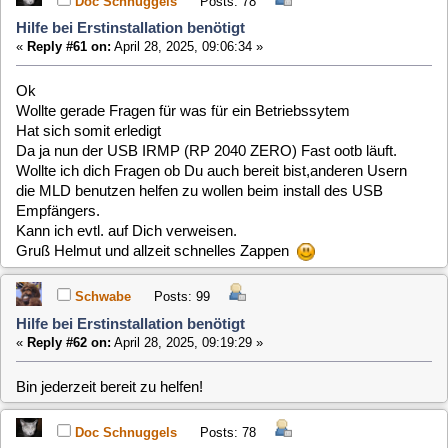
Ok
Wollte gerade Fragen für was für ein Betriebssytem
Hat sich somit erledigt
Da ja nun der USB IRMP (RP 2040 ZERO) Fast ootb läuft.
Wollte ich dich Fragen ob Du auch bereit bist,anderen Usern
die MLD benutzen helfen zu wollen beim install des USB
Empfängers.
Kann ich evtl. auf Dich verweisen.
Gruß Helmut und allzeit schnelles Zappen
Schwabe
Posts: 99
Hilfe bei Erstinstallation benötigt
«
Reply #62 on:
April 28, 2025, 09:19:29 »
Bin jederzeit bereit zu helfen!
Doc Schnuggels
Posts: 78
Hilfe bei Erstinstallation benötigt
«
Reply #63 on:
April 28, 2025, 09:23:05 »
Super Steffen.
Vielen Dank
Schwabe
Posts: 99
Hilfe bei Erstinstallation benötigt