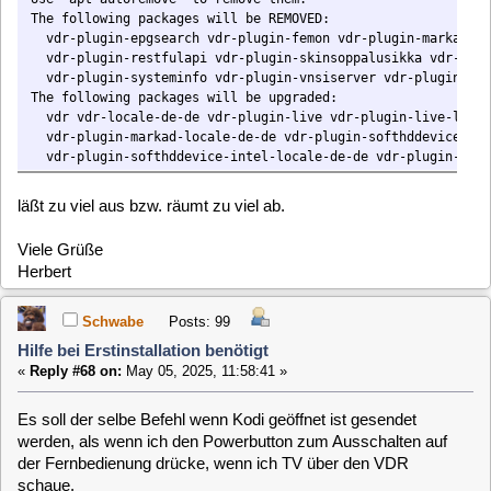
herb01
Posts: 193
Hilfe bei Erstinstallation benötigt
«
Reply #69 on:
May 05, 2025, 12:07:07 »
Hab ich mir gedacht und genau das macht der svdrpsend.sh-
Befehl. Leider knipst KODI das anscheinend ab und
übernimmt die Fernbedienung, wenn es gestartet wird.
Vielleicht weiß Claus Rat.
clausmuus
Posts: 21462
Hilfe bei Erstinstallation benötigt
«
Reply #70 on:
May 05, 2025, 13:01:23 »
Ja, wenn eine andere App, als der VDR gestartet wird, wird
die Tastatur beim VDR deaktiviert. Dies ist ein Relikt aus
MLD-5 Zeiten, wo der VDR über Lirc gesteuert wurde, also
über das Fernbedienungs-Protokoll. Da war das nötig, weil
der VDR ansonsten auch dann noch auf alle Eingaben
reagiert hatte, wenn er gar nicht aktiv (sichtbar) war.
Bei der MLD-6 wird der VDR normalerweise allerdings nur
noch über die Tatstatur Schnittstelle gesteuert. Das bedeutet,
dass das der VDR auch keine Eingaben mehr bekommt,
wenn eine andere App aktiv ist. Das deaktivieren der Eingabe
ist also nicht mehr nötig. Somit können die svdrpsend
Befehle auch aktiv bleiben wenn eine andere App läuft. Ich
werde das ändern.