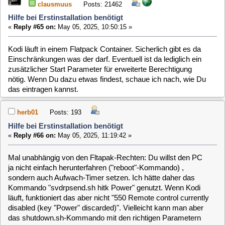
«
Reply #66 on:
May 05, 2025, 11:19:42 »
Mal unabhängig von den Fltapak-Rechten: Du willst den PC
ja nicht einfach herunterfahren ("reboot"-Kommando) ,
sondern auch Aufwach-Timer setzen. Ich hätte daher das
Kommando "svdrpsend.sh hitk Power" genutzt. Wenn Kodi
läuft, funktioniert das aber nicht "550 Remote control currently
disabled (key "Power" discarded)". Vielleicht kann man aber
das shutdown.sh-Kommando mit den richtigen Parametern
aufrufen?
Und um den PC ganz einfach auszuschalten, gibt es einen
extra Befehl, wenn ich in Kodi auf "Ausschalten gehe. Und
der funktioniert auch
Viele Grüße
Herbert
herb01
Posts: 193
Hilfe bei Erstinstallation benötigt
«
Reply #67 on:
May 05, 2025, 11:23:30 »
Hallo Claus,
ist da gerade etwas mit den neuen Paketen durcheinander?