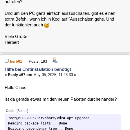
Code:
[Select]
root@MLD-VDR:/usr/share/vdr# apt upgrade
Reading package lists... Done
Building dependency tree... Done
Reading state information... Done
Calculating upgrade... Done
The following packages have been kept back:
vdr vdr-plugin-live vdr-plugin-markad vdr-plugin-softhddevice-intel vdr
The following packages will be upgraded:
vdr-locale-de-de vdr-plugin-live-locale-de-de vdr-plugin-markad-locale
vdr-plugin-softhddevice-intel-locale-de-de
4 upgraded, 0 newly installed, 0 to remove and 5 not upgraded.
Need to get 26,9 kB of archives.
After this operation, 0 B of additional disk space will be used.
Do you want to continue? [Y/n] n
[code]
und
Code:
[Select]
root@MLD-VDR:/usr/share/vdr# apt dist-upgrade
Reading package lists... Done
Building dependency tree... Done
Reading state information... Done
Calculating upgrade... Done
The following packages were automatically installed and are no longer re
glibmm librepfunc1 libsigc-2.0-0 libxml++-2.6-2
Use 'apt autoremove' to remove them.