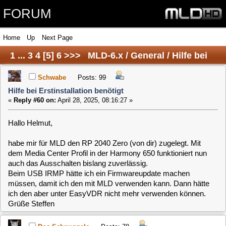
FORUM
Home
Up
Next Page
1
...
3
4
[
5
]
6
>>>
MLD-6.x / General / Hilfe bei
Erstinstallation benötigt
Schwabe
Posts: 99
Hilfe bei Erstinstallation benötigt
«
Reply #60 on:
April 28, 2025, 08:16:27 »
Hallo Helmut,
habe mir für MLD den RP 2040 Zero (von dir) zugelegt. Mit
dem Media Center Profil in der Harmony 650 funktioniert nun
auch das Ausschalten bislang zuverlässig.
Beim USB IRMP hätte ich ein Firmwareupdate machen
müssen, damit ich den mit MLD verwenden kann. Dann hätte
ich den aber unter EasyVDR nicht mehr verwenden können.
Grüße Steffen
Doc Schnuggels
Posts: 78
Hilfe bei Erstinstallation benötigt
«
Reply #61 on:
April 28, 2025, 09:06:34 »