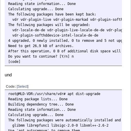
The following packages will be REMOVED:
vdr-plugin-epgsearch vdr-plugin-femon vdr-plugin-markad vdr-plugin-men
vdr-plugin-restfulapi vdr-plugin-skinsoppalusikka vdr-plugin-svdrpserv
vdr-plugin-systeminfo vdr-plugin-vnsiserver vdr-plugin-wirbelscan
The following packages will be upgraded:
vdr vdr-locale-de-de vdr-plugin-live vdr-plugin-live-locale-de-de
vdr-plugin-markad-locale-de-de vdr-plugin-softhddevice-intel
vdr-plugin-softhddevice-intel-locale-de-de vdr-plugin-useractivity
8 upgraded, 0 newly installed, 10 to remove and 0 not upgraded.
Need to get 2.045 kB of archives.
läßt zu viel aus bzw. räumt zu viel ab.
After this operation, 0 B of additional disk space will be used.
Do you want to continue? [Y/n] n
Viele Grüße
Herbert
Schwabe
Posts: 99
Hilfe bei Erstinstallation benötigt
«
Reply #68 on:
May 05, 2025, 11:58:41 »
Es soll der selbe Befehl wenn Kodi geöffnet ist gesendet
werden, als wenn ich den Powerbutton zum Ausschalten auf
der Fernbedienung drücke, wenn ich TV über den VDR
schaue.
Hintergrund ist: Wenn ich in Kodi bin und auf meiner FB die
Aktion "all off" drücke kommt der Befehl nicht zum VDR
durch und der läuft dann weiter.