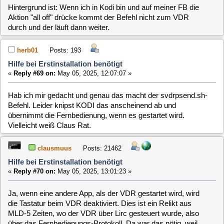
clausmuus
Posts: 21462
Hilfe bei Erstinstallation benötigt
«
Reply #71 on:
May 05, 2025, 13:03:31 »
Bezüglich des Update Fehlers: Eine erste Analyse hat
gezeigt, dass dies wohl ein tiefgreifendes Problem mit der
Versionierung der Plugins ist. Ich muss das erst einmal
gründlich untersuchen und eine Lösung erarbeiten.
herb01
Posts: 193
Hilfe bei Erstinstallation benötigt
«
Reply #72 on:
May 05, 2025, 15:00:53 »
Danke für beides!
clausmuus
Posts: 21462
Hilfe bei Erstinstallation benötigt
«
Reply #73 on:
May 05, 2025, 23:58:34 »
Beides sollte nun behoben sein. Das Update sollte ohne
entfernen benötigter Pakete durchlaufen und auch wenn Kodi
läuft dürfte das svdrpsend zum Abschalten jetzt funktionieren.