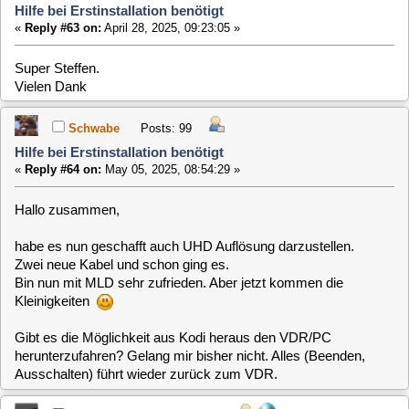
«
Reply #64 on:
May 05, 2025, 08:54:29 »
Hallo zusammen,
habe es nun geschafft auch UHD Auflösung darzustellen.
Zwei neue Kabel und schon ging es.
Bin nun mit MLD sehr zufrieden. Aber jetzt kommen die
Kleinigkeiten
Gibt es die Möglichkeit aus Kodi heraus den VDR/PC
herunterzufahren? Gelang mir bisher nicht. Alles (Beenden,
Ausschalten) führt wieder zurück zum VDR.
clausmuus
Posts: 21462
Hilfe bei Erstinstallation benötigt
«
Reply #65 on:
May 05, 2025, 10:50:15 »
Kodi läuft in einem Flatpack Container. Sicherlich gibt es da
Einschränkungen was der darf. Eventuell ist da lediglich ein
zusätzlicher Start Parameter für erweiterte Berechtigung
nötig. Wenn Du dazu etwas findest, schaue ich nach, wie Du
das eintragen kannst.
herb01
Posts: 193
Hilfe bei Erstinstallation benötigt