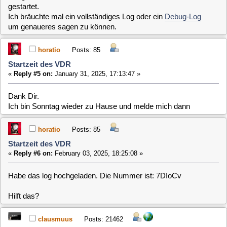
Startzeit des VDR
«
Reply #6 on:
February 03, 2025, 18:25:08 »
Habe das log hochgeladen. Die Nummer ist: 7DIoCv
Hilft das?
clausmuus
Posts: 21462
Startzeit des VDR
«
Reply #7 on:
February 03, 2025, 22:42:28 »
Es ist nicht so ganz ersichtlich, warum der Bootvorgang so
lange dauert. Allerdings stürzt beim Starten der Xserver ab
und wird neu gestartet, Dass kostet natürlich auch etwas
Zeit.
horatio
Posts: 85
Startzeit des VDR
«
Reply #8 on:
February 04, 2025, 18:35:33 »
ja danke fürs nachschauen.
Eine letzte Frage: braucht mld ein installiertes SVDRP bzw.
resatfulapi?
kenne beide Pakete nicht und würde sie installieren, es sei