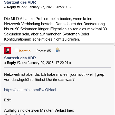
Netzwerk Verbindung besteht. Dann dauert der Bootvorgang
bis zu 90 Sekunden länger. Eigentlich sollten dies maximal 30
Sekunden sein, aber auf manchen Systemen (oder
Konfigurationen) scheint dies nicht zu greifen.
horatio
Posts: 85
Startzeit des VDR
«
Reply #2 on:
January 29, 2025, 17:20:01 »
Netzwerk ist aber da. Ich habe mal ein journalctl -xef | grep
vdr durchgeführt. Siehst Du/ ihr das was?
https://pastebin.com/EwiQNaeL
Edit:
Auffälig sind die zwei Minuten Verlust hier:
Code:
[Select]
Jan 29 17:14:01 MLD vdr[954]: [989] EPGSearch: search timer update finis
Jan 29 17:15:50 MLD vdr[954]: [1007] SVDRP MLD < 127.0.0.1:34782 client 
Brauche ich SVDRP? Habe das noch nie genutzt
clausmuus
Posts: 21462
Startzeit des VDR