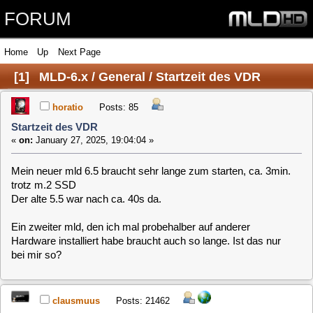
FORUM
Home
Up
Next Page
[
1
]
MLD-6.x / General / Startzeit des VDR
horatio
Posts: 85
Startzeit des VDR
«
on:
January 27, 2025, 19:04:04 »
Mein neuer mld 6.5 braucht sehr lange zum starten, ca. 3min.
trotz m.2 SSD
Der alte 5.5 war nach ca. 40s da.
Ein zweiter mld, den ich mal probehalber auf anderer
Hardware installiert habe braucht auch so lange. Ist das nur
bei mir so?
clausmuus
Posts: 21462
Startzeit des VDR
«
Reply #1 on:
January 27, 2025, 20:58:00 »
Die MLD-6 hat ein Problem beim booten, wenn keine