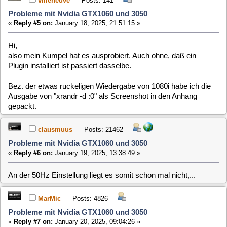
MarMic
Posts: 4826
Probleme mit Nvidia GTX1060 und 3050
«
Reply #7 on:
January 20, 2025, 09:04:26 »
schonmal auf 108ßp50Hz gestellt? bei mir kann ich leider
auch nicht nativ den TV bespielen. Da ruckelt alles!
villeneuve
Posts: 141
Probleme mit Nvidia GTX1060 und 3050
«
Reply #8 on:
January 20, 2025, 20:04:50 »
Hi, ja, aber nicht im Rahmen der Suche nach dem Grund
für's Ruckeln. Die Bildqualität war aber schlechter und eben
wegen der besseren Bildqualität hat sich mein Kumpel einen
VDR mit Nvidia-GPU gebaut. Ich hatte im VDR-Forum auch
nie gelesen, daß die Nvidia Karten ab 1030 irgendwelche
Probleme mit 4K-Auflösung haben.
clausmuus
Posts: 21462
Probleme mit Nvidia GTX1060 und 3050
«
Reply #9 on:
January 20, 2025, 21:08:25 »
Das mit der 4k Auflösung war mir gar nicht aufgefallen. Damit
haben viele Systeme Schwierigkeiten.