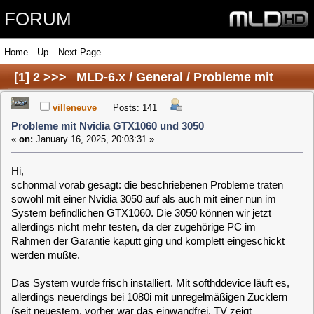
FORUM
Home
Up
Next Page
[
1
]
2
>>>
MLD-6.x / General / Probleme mit
Nvidia GTX1060 und 3050
villeneuve
Posts: 141
Probleme mit Nvidia GTX1060 und 3050
«
on:
January 16, 2025, 20:03:31 »
Hi,
schonmal vorab gesagt: die beschriebenen Probleme traten
sowohl mit einer Nvidia 3050 auf als auch mit einer nun im
System befindlichen GTX1060. Die 3050 können wir jetzt
allerdings nicht mehr testen, da der zugehörige PC im
Rahmen der Garantie kaputt ging und komplett eingeschickt
werden mußte.
Das System wurde frisch installiert. Mit softhddevice läuft es,
allerdings neuerdings bei 1080i mit unregelmäßigen Zucklern
(seit neuestem, vorher war das einwandfrei, TV zeigt
weiterhin wie es soll 50 Hz an) und 4K-Sender zeigen nur,
hauptsächlich grünen, Pixelmüll.
Vor allem aufgrund des Problems mit den 4K-Sendern wollten