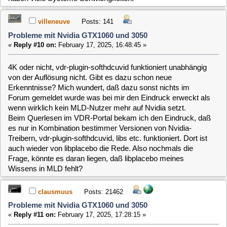
villeneuve
Posts: 141
Probleme mit Nvidia GTX1060 und 3050
«
Reply #12 on:
February 17, 2025, 17:59:01 »
Mit softhdvdpau kann man aber H265 nicht in Hardware
decodieren, oder?
clausmuus
Posts: 21462
Probleme mit Nvidia GTX1060 und 3050
«
Reply #13 on:
February 17, 2025, 19:14:30 »
Das weiß ich gar nicht. H.265 hatte ich mir nur mal auf einem
RPI4 und auf Intel Systemen angeschaut. Ich besitze kein
Nvidia System dessen Grafikkarte das kann.
villeneuve
Posts: 141
Probleme mit Nvidia GTX1060 und 3050
«
Reply #14 on:
February 23, 2025, 20:54:08 »
Ich hab mir das System bei meinem Freund jetzt nochmal
angesehen und festgestellt, daß MLD nur vdr-plugin-
softhddevice anbietet und das jeweils kompiliert entweder für
die Cuvid-Schnittstelle und einmal vermutlich (vermutlich weil
das Paket unglücklich vdr-plugin-softhddevice-nvidia benannt
ist) für die VDPAU-Schnittstelle. Mangels genauem Hinsehen