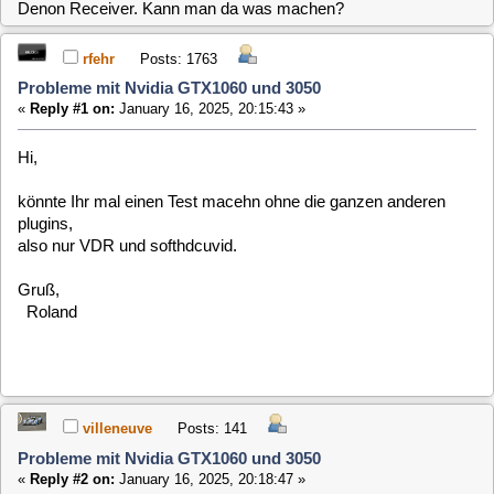
könnte Ihr mal einen Test macehn ohne die ganzen anderen
plugins,
also nur VDR und softhdcuvid.
Gruß,
Roland
villeneuve
Posts: 141
Probleme mit Nvidia GTX1060 und 3050
«
Reply #2 on:
January 16, 2025, 20:18:47 »
Ja, würden wir die Tage machen. Reicht es die Plugins zu
deinstallieren oder muß es ein komplett neu aufgesetztes
System sein?
clausmuus
Posts: 21462
Probleme mit Nvidia GTX1060 und 3050
«
Reply #3 on:
January 16, 2025, 20:34:53 »
Deinstallieren reicht aus
clausmuus
Posts: 21462