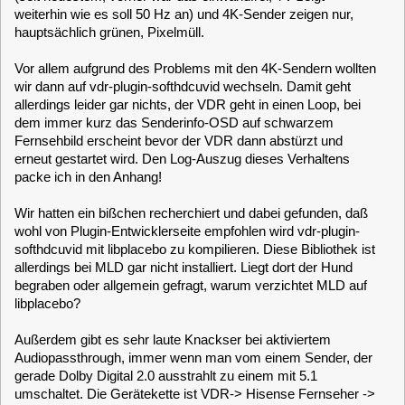
wir dann auf vdr-plugin-softhdcuvid wechseln. Damit geht
allerdings leider gar nichts, der VDR geht in einen Loop, bei
dem immer kurz das Senderinfo-OSD auf schwarzem
Fernsehbild erscheint bevor der VDR dann abstürzt und
erneut gestartet wird. Den Log-Auszug dieses Verhaltens
packe ich in den Anhang!
Wir hatten ein bißchen recherchiert und dabei gefunden, daß
wohl von Plugin-Entwicklerseite empfohlen wird vdr-plugin-
softhdcuvid mit libplacebo zu kompilieren. Diese Bibliothek ist
allerdings bei MLD gar nicht installiert. Liegt dort der Hund
begraben oder allgemein gefragt, warum verzichtet MLD auf
libplacebo?
Außerdem gibt es sehr laute Knackser bei aktiviertem
Audiopassthrough, immer wenn man vom einem Sender, der
gerade Dolby Digital 2.0 ausstrahlt zu einem mit 5.1
umschaltet. Die Gerätekette ist VDR-> Hisense Fernseher ->
Denon Receiver. Kann man da was machen?
rfehr
Posts: 1763
Probleme mit Nvidia GTX1060 und 3050
«
Reply #1 on:
January 16, 2025, 20:15:43 »
Hi,