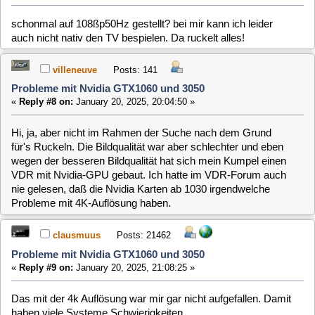
villeneuve
Posts: 141
Probleme mit Nvidia GTX1060 und 3050
«
Reply #10 on:
February 17, 2025, 16:48:45 »
4K oder nicht, vdr-plugin-softhdcuvid funktioniert unabhängig
von der Auflösung nicht. Gibt es dazu schon neue
Erkenntnisse? Mich wundert, daß dazu sonst nichts im
Forum gemeldet wurde was bei mir den Eindruck erweckt als
wenn wirklich kein MLD-Nutzer mehr auf Nvidia setzt.
Beim Querlesen im VDR-Portal bekam ich den Eindruck, daß
es nur in Kombination bestimmer Versionen von Nvidia-
Treibern, vdr-plugin-softhdcuvid, libs etc. funktioniert. Dort ist
auch wieder von libplacebo die Rede. Also nochmals die
Frage, könnte es daran liegen, daß libplacebo meines
Wissens in MLD fehlt?
clausmuus
Posts: 21462
Probleme mit Nvidia GTX1060 und 3050
«
Reply #11 on:
February 17, 2025, 17:28:15 »
Ich habe das softhdcuvid Frontend noch nie verwendet.
Meine letzte Verwendung (vor zwei Monaten) des
softhdvdpau Frontends verliefen hingegen ohne Probleme.