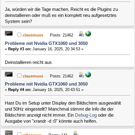
Probleme mit Nvidia GTX1060 und 3050
«
Reply #4 on:
January 16, 2025, 20:43:51 »
Hast Du im Setup unter Display den Bildschirm ausgewählt
und 50Hz eingestellt? Manchmal stimmt die Info die der
Bildschirm anzeigt nicht immer. Ein
Debug-Log
oder die
Ausgabe von "xrandr -d :0" könnte auch helfen.
villeneuve
Posts: 141
Probleme mit Nvidia GTX1060 und 3050
«
Reply #5 on:
January 18, 2025, 21:51:15 »
Hi,
also mein Kumpel hat es ausprobiert. Auch ohne, daß ein
Plugin installiert ist passiert dasselbe.
Bez. der etwas ruckeligen Wiedergabe von 1080i habe ich die
Ausgabe von "xrandr -d :0" als Screenshot in den Anhang
gepackt.
clausmuus
Posts: 21462
Probleme mit Nvidia GTX1060 und 3050
«
Reply #6 on:
January 19, 2025, 13:38:49 »
An der 50Hz Einstellung liegt es somit schon mal nicht,...