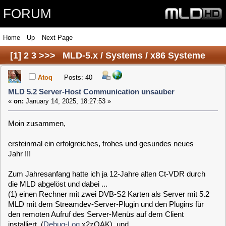
FORUM
Home
Up
Next Page
[
1
]
2
3
>>>
MLD-5.x / Systems / x86 Systeme
(PC) / MLD 5.2 Server-Host Communication
Atoq
Posts: 40
MLD 5.2 Server-Host Communication unsauber
unsauber
«
on:
January 14, 2025, 18:27:53 »
Moin zusammen,
ersteinmal ein erfolgreiches, frohes und gesundes neues
Jahr !!!
Zum Jahresanfang hatte ich ja 12-Jahre alten Ct-VDR durch
die MLD abgelöst und dabei ...
(1) einen Rechner mit zwei DVB-S2 Karten als Server mit 5.2
MLD mit dem Streamdev-Server-Plugin und den Plugins für
den remoten Aufruf des Server-Menüs auf dem Client
installiert (
Debug-Log
x2zOAK), und
(2) einen zweiten Rechner mit nur einer DVB-S2-Karte im
Wohnzimmer als Client (
Debug-Log
nv4783)
Auf diese Weise wollte ich die jeweils vorhandenen Sat-