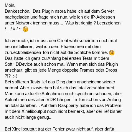
landet das Bild nur auf dem PC-VGA-Ausgang und nicht auf
dem HDMI-Ausgang auf dem nur der MLD mit seinem
Statusbild erscheint.
Und auf dem VGA-Ausgang ist dann natuerlich auch kein
Ton. :-(
Kann ich das irgendwie ändern, dass auch Xineliboutput mit
Bild & Ton den HDMI-Ausgang benutzt?
clausmuus
Posts: 21462
MLD 5.2 Server-Host Communication unsauber
«
Reply #3 on:
January 15, 2025, 21:36:10 »
Beim nsora müssen die IP Adressen durch Leerzeichen
getrennt werden.
Wenn Du mehrere Bildschirme hast, kannst Du im Setup
einstellen, welcher der Hauptbildschirm ist. Dieser wird für die
VDR Ausgabe verwendet. Und auch der Soundkarten
Ausgang lässt sich im Setup wählen.
Atoq
Posts: 40
MLD 5.2 Server-Host Communication unsauber
«
Reply #4 on:
January 15, 2025, 22:27:20 »