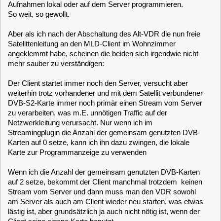
weiterhin trotz vorhandener und mit dem Satellit verbundener
DVB-S2-Karte immer noch primär einen Stream vom Server
zu verarbeiten, was m.E. unnötigen Traffic auf der
Netzwerkleitung verursacht. Nur wenn ich im
Streamingplugin die Anzahl der gemeinsam genutzten DVB-
Karten auf 0 setze, kann ich ihn dazu zwingen, die lokale
Karte zur Programmanzeige zu verwenden
Wenn ich die Anzahl der gemeinsam genutzten DVB-Karten
auf 2 setze, bekommt der Client manchmal trotzdem keinen
Stream vom Server und dann muss man den VDR sowohl
am Server als auch am Client wieder neu starten, was etwas
lästig ist, aber grundsätzlich ja auch nicht nötig ist, wenn der
Client seine eigene Karte benutzt.
Dummerweise schaltet sich der Server mitunter nach
getaner Aufnahme aus einem Timer einfach ab, obwohl der
Client noch eine Aufzeichnung von der Serverplatte abruft,
was den Client dann regelmäßig crasht.
Was muss ich einstellen, damit der Server sich nicht runter
fährt, sondern merkt, dass auf seine Platten noch zugegriffen
wird ?
Gibt's da irgendeinen Trick, eine SVDRP-Verbindung zum
Server so lange offen zu halten, wie der Client läuft?
Ein weiteres Problem liegt darin, dass inzwischen beim
Abspielen einer Aufnahme vom Server auf dem Client Ton