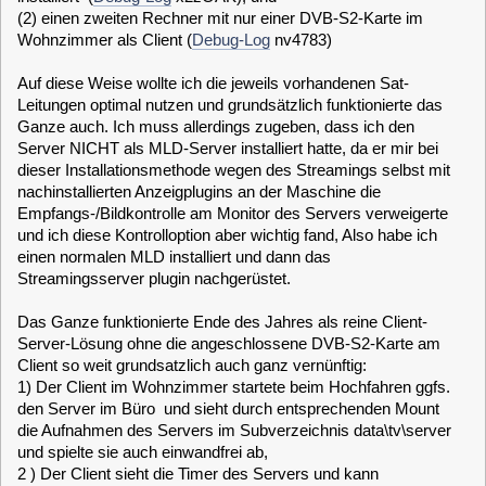
Leitungen optimal nutzen und grundsätzlich funktionierte das
Ganze auch. Ich muss allerdings zugeben, dass ich den
Server NICHT als MLD-Server installiert hatte, da er mir bei
dieser Installationsmethode wegen des Streamings selbst mit
nachinstallierten Anzeigplugins an der Maschine die
Empfangs-/Bildkontrolle am Monitor des Servers verweigerte
und ich diese Kontrolloption aber wichtig fand, Also habe ich
einen normalen MLD installiert und dann das
Streamingsserver plugin nachgerüstet.
Das Ganze funktionierte Ende des Jahres als reine Client-
Server-Lösung ohne die angeschlossene DVB-S2-Karte am
Client so weit grundsatzlich auch ganz vernünftig:
1) Der Client im Wohnzimmer startete beim Hochfahren ggfs.
den Server im Büro und sieht durch entsprechenden Mount
die Aufnahmen des Servers im Subverzeichnis data\tv\server
und spielte sie auch einwandfrei ab,
2 ) Der Client sieht die Timer des Servers und kann
Aufnahmen lokal oder auf dem Server programmieren.
So weit, so gewollt.
Aber als ich nach der Abschaltung des Alt-VDR die nun freie
Satelittenleitung an den MLD-Client im Wohnzimmer
angeklemmt habe, scheinen die beiden sich irgendwie nicht
mehr sauber zu verständigen:
Der Client startet immer noch den Server, versucht aber