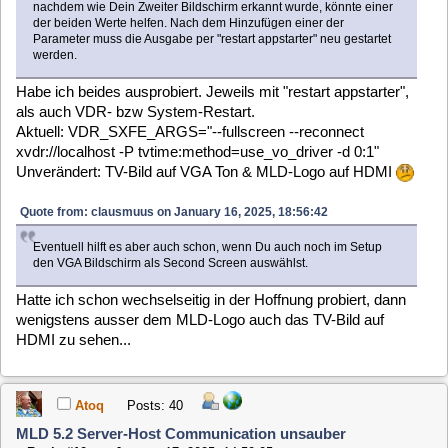
Ich habe nsora nie verwendet, aber die Einstellung sieht
richtig aus.
Atoq
Posts: 40
MLD 5.2 Server-Host Communication unsauber
«
Reply #13 on:
January 19, 2025, 19:57:20 »
Quote from: clausmuus on January 18, 2025, 01:00:49
Ich habe nsora nie verwendet, aber die Einstellung sieht richtig aus.
Also jetzt gerade hat sich der Server (MLDBUERO Debug:
hItzlK ) nach dem Aufnehmen der aktuellen Stunde wieder
herunter gefahren, obwohl die IP des Client (MLDWZ
192.168.0.15 Debug: jAceFn )als erste Clientadresse
eingetragen war und die Aufnahme abspielte... :-(
Und unter netstat -n taucht 192.168.0.15 auch auf...
Was mache ich falsch?
clausmuus
Posts: 21462
MLD 5.2 Server-Host Communication unsauber
«
Reply #14 on:
January 19, 2025, 22:37:39 »