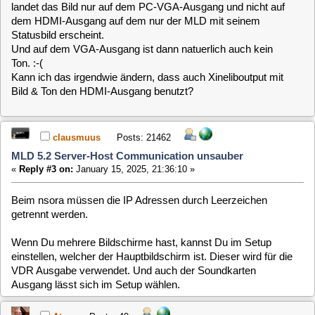
Dankeschön, ich probiere es morgen aus :-)
Atoq
Posts: 40
MLD 5.2 Server-Host Communication unsauber
«
Reply #5 on:
January 16, 2025, 17:17:15 »
Quote from: clausmuus on January 15, 2025, 21:36:10
Beim nsora müssen die IP Adressen durch Leerzeichen getrennt
werden.
Seltsam... Habe ich gemacht, hat sich aber trotzdem runter
gefahren...
Ich gucke noch mal nach
Quote from: clausmuus on January 15, 2025, 21:36:10
Wenn Du mehrere Bildschirme hast, kannst Du im Setup einstellen,
welcher der Hauptbildschirm ist. Dieser wird für die VDR Ausgabe
verwendet. Und auch der Soundkarten Ausgang lässt sich im Setup
wählen.
Sorry, aber welches Setup meinst Du?
Nach der Installation von Xineliboutput finde ich mit aplay -l
Den HDMI -Port als Device3. Aber wo stelle ich das ein?
Im VDR-Setup finde ich nix und unter Plugins wird der
Bildschirm sofort unbedienbar, wenn ich die lokale Anzeige