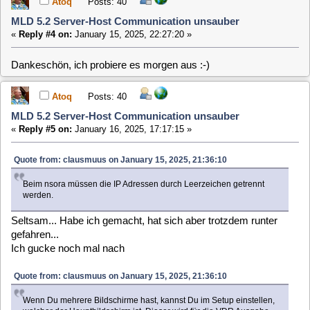
aktiviere...
clausmuus
Posts: 21462
MLD 5.2 Server-Host Communication unsauber
«
Reply #6 on:
January 16, 2025, 17:22:16 »
Ich meine das Setup im Webif. Das kannst Du auch über
einen Browser aufrufen, wenn Du den Namen oder die IP des
MLD PCs eingibst, also z.B.
http://mld/
Dort lässt sich unter "Anzeige" (oder so ähnlich) der
Bildschirm Konfigurieren, und unter "Ton" der Audio Ausgang
auswählen.
Atoq
Posts: 40
MLD 5.2 Server-Host Communication unsauber
«
Reply #7 on:
January 16, 2025, 17:41:56 »
Okay, ich habe mittels webif unter System - Konfiguration -
XOrg den Hauptbildschirm auf HDMI umgestellt und den Ton
auch dahin bekommen, aber das TV/OSD -Bild schiebt
xineliboutput nach wie vor auf den VGA Ausgang :-/
Debug-Log 3llD17
clausmuus
Posts: 21462