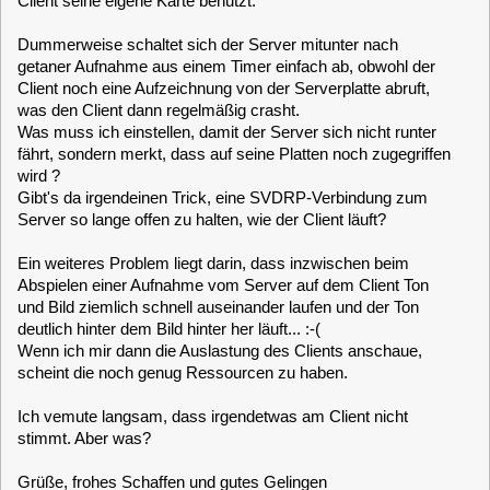
und Bild ziemlich schnell auseinander laufen und der Ton
deutlich hinter dem Bild hinter her läuft... :-(
Wenn ich mir dann die Auslastung des Clients anschaue,
scheint die noch genug Ressourcen zu haben.
Ich vemute langsam, dass irgendetwas am Client nicht
stimmt. Aber was?
Grüße, frohes Schaffen und gutes Gelingen
Frajo
clausmuus
Posts: 21462
MLD 5.2 Server-Host Communication unsauber
«
Reply #1 on:
January 14, 2025, 21:12:48 »
Hi,
mit dem nsora Paket (auf dem Server) kannst Du diesen so
einstellen (im Setup unter Network), dass dieser nicht
herunter fährt, solange einer der eingestellten Clients noch
online ist.
Wenn ich mich richtig erinnere kann man irgendwie die
Priorität der DVB Geräte einstellen. Ich weiß aber nicht mehr
wie und wo das eingestellt wird.