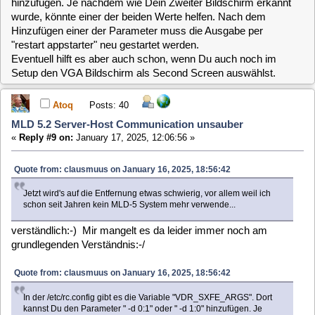
«
Reply #10 on:
January 17, 2025, 14:50:05 »
sodele... nach einigem Probieren habe ich an dem ASus-
Multimedia-Teil einfach mal das Kabel vom VGA-Anschluss
abgemacht und siehe da: TV-Bild und Ton sind jetzt beide auf
HDMI
Was leider bleibt, ist dass der Server trotz Eintrag der beiden
festen Client-Adressen unter System, System, Netzwerk
heute morgen wieder runtergefahren ist, als der Client mal
kurz neu bootete... Ich werde das jetzt mal beobachten, ob er
das im Regelbetrieb immer noch macht, oder die zwei hier
unglücklich an einander vorbei kommuniziert haben..
Atoq
Posts: 40
MLD 5.2 Server-Host Communication unsauber
«
Reply #11 on:
January 17, 2025, 21:06:03 »
Reicht die im anhaengenden Bild dokumentierten Einträge,
oder muss ich das für Snora woanders eintragen?
clausmuus
Posts: 21462
MLD 5.2 Server-Host Communication unsauber
«
Reply #12 on:
January 18, 2025, 01:00:49 »