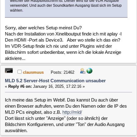
MLD 5.2 Server-Host Communication unsauber
«
Reply #8 on:
January 16, 2025, 18:56:42 »
Jetzt wird's auf die Entfernung etwas schwierig, vor allem
weil ich schon seit Jahren kein MLD-5 System mehr
verwende...
In der /etc/rc.config gibt es die Variable "VDR_SXFE_ARGS".
Dort kannst Du den Parameter " -d 0:1" oder " -d 1:0"
hinzufügen. Je nachdem wie Dein Zweiter Bildschirm erkannt
wurde, könnte einer der beiden Werte helfen. Nach dem
Hinzufügen einer der Parameter muss die Ausgabe per
"restart appstarter" neu gestartet werden.
Eventuell hilft es aber auch schon, wenn Du auch noch im
Setup den VGA Bildschirm als Second Screen auswählst.
Atoq
Posts: 40
MLD 5.2 Server-Host Communication unsauber
«
Reply #9 on:
January 17, 2025, 12:06:56 »
Quote from: clausmuus on January 16, 2025, 18:56:42
Jetzt wird's auf die Entfernung etwas schwierig, vor allem weil ich
schon seit Jahren kein MLD-5 System mehr verwende...
verständlich:-) Mir mangelt es da leider immer noch am
grundlegenden Verständnis:-/