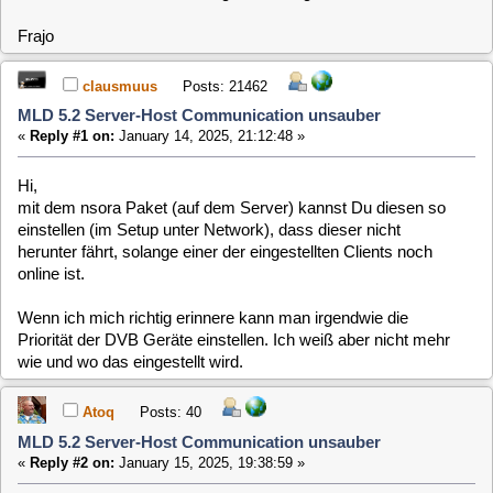
Atoq
Posts: 40
MLD 5.2 Server-Host Communication unsauber
«
Reply #2 on:
January 15, 2025, 19:38:59 »
Moin,
Dankeschön. Das Plugin nsora habe ich auf dem Server
nachgeladen und frage mich nun, wie ich die IP-Adressen
unter Network trennen muss... Was ist richtig ? Leerzeichen
/ _ / # / ~
Ich vermute, ich muss den Client wahrscheinlich noch mal
neu installieren, weil ich dem Phaenomen mit dem
zurueckbleibenden Ton nicht auf die Schliche komme.
Das hatte ich ganz zu Anfang bei ersten Tests mit dem
SoftHDDevice auch schon mal. Wenn man sich das Plugin
anschaut, gibt es jede Menge doppelte Frames oder Drops
?!? :-(
Bei späteren Tests lief das Ding dann anscheinend wieder
normal. Aber inzwischen hat sich das total verschlimmert.
Man kann aktuellle Aufnahmen noch synchron schauen, aber
Aufnahmen des alten VDR hängen im Ton schon von Anfang
an total daneben... Auf dem Raspberry habe ich das Problem
mit dem Xineliboutput noch nicht bemerkt, aber der lief bisher
auch nicht lange genug..
Bei Xineliboutput trat der Fehler zwar nicht auf, aber dafür