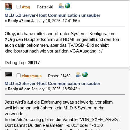
Quote from: clausmuus on January 16, 2025, 18:56:42
In der /etc/rc.config gibt es die Variable "VDR_SXFE_ARGS". Dort
kannst Du den Parameter " -d 0:1" oder " -d 1:0" hinzufügen. Je
nachdem wie Dein Zweiter Bildschirm erkannt wurde, könnte einer
der beiden Werte helfen. Nach dem Hinzufügen einer der
Parameter muss die Ausgabe per "restart appstarter" neu gestartet
werden.
Habe ich beides ausprobiert. Jeweils mit "restart appstarter",
als auch VDR- bzw System-Restart.
Aktuell: VDR_SXFE_ARGS="--fullscreen --reconnect
xvdr://localhost -P tvtime:method=use_vo_driver -d 0:1"
Unverändert: TV-Bild auf VGA Ton & MLD-Logo auf HDMI
Quote from: clausmuus on January 16, 2025, 18:56:42
Eventuell hilft es aber auch schon, wenn Du auch noch im Setup
den VGA Bildschirm als Second Screen auswählst.
Hatte ich schon wechselseitig in der Hoffnung probiert, dann
wenigstens ausser dem MLD-Logo auch das TV-Bild auf
HDMI zu sehen...
Atoq
Posts: 40
MLD 5.2 Server-Host Communication unsauber