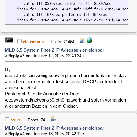
abgeschaltet ist.
Poste mal Bitte die Ausgabe der Datei
/etc/systemd/network/50-eth0.network und sofern vorhanden
aller anderen Dateien in dem Ordner.
strike
Posts: 74
MLD 6.5 System über 2 IP Adressen erreichbar
«
Reply #4 on:
January 13, 2025, 20:42:11 »
/etc/systemd/network/50-eth0.network
Code:
[Select]
[Match]
Name=eth0
[Network]
DHCP=no
Address=192.168.1.9/24
Gateway=192.168.1.1
DNS=8.8.8.8
Keine weiteren Dateien in dem Ordner.
Ich hab da noch was gefunden
Code:
[Select]
root@MLD6-WZ:~# ip -4 route show