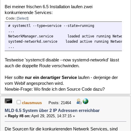
MLD 6.5 System über 2 IP Adressen erreichbar
«
Reply #9 on:
April 29, 2025, 14:50:08 »
Danke, nun haste nen "Star".
[
1
]
MLD-6.x / General / MLD 6.5 System über 2
Home
Up
Next Page
IP Adressen erreichbar
Jump to:
Users Online
0 Members and 1 Guest are viewing this topic.