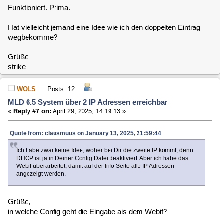
...
NetworkManager.service loaded active running Network Manager
systemd-networkd.service loaded active running Network Configuration
...
Testweise 'systemctl disable --now systemd-networkd' lässt
auch die doppelte Route verschwinden.
Hier sollte
nur ein derartiger Service
laufen - derjenige der
vom Webif angesprochen wird.
Newbie-Frage: Wo finde ich den Source Code dazu?
clausmuus
Posts: 21464
MLD 6.5 System über 2 IP Adressen erreichbar
«
Reply #8 on:
April 29, 2025, 14:37:15 »
Die Sourcen für die konkurierenden Netwerk Services, sind
irgendwo in den Tiefen vom Yocto (und dort im poky oder
openembedded) versteckt.
Die Sourcen für das Webif gibt es hier:
https://gitlab.com/MLD-6/webif.git
Die MLD spezifischen Yocto Anpassungen gibt es hier:
https://gitlab.com/MLD-6/mld-dev.git
WOLS
Posts: 12