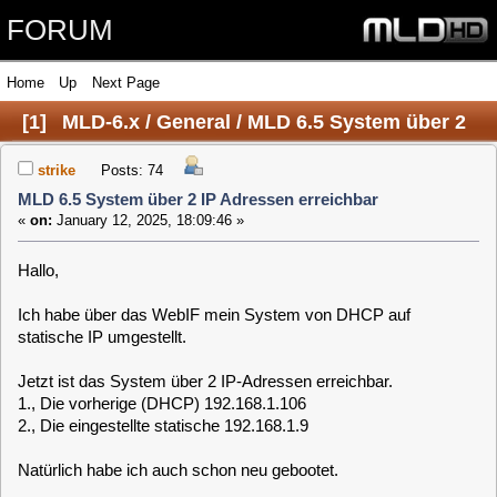
FORUM
Home
Up
Next Page
[
1
]
MLD-6.x / General / MLD 6.5 System über 2
IP Adressen erreichbar
strike
Posts: 74
MLD 6.5 System über 2 IP Adressen erreichbar
«
on:
January 12, 2025, 18:09:46 »
Hallo,
Ich habe über das WebIF mein System von DHCP auf
statische IP umgestellt.
Jetzt ist das System über 2 IP-Adressen erreichbar.
1., Die vorherige (DHCP) 192.168.1.106
2., Die eingestellte statische 192.168.1.9
Natürlich habe ich auch schon neu gebootet.
Wie könnte ich das fixen?
Grüße
strike