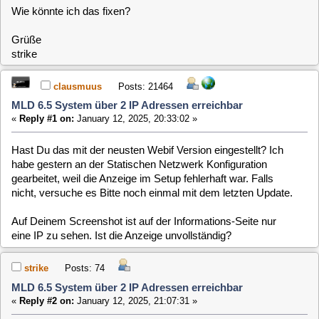
clausmuus
Posts: 21464
MLD 6.5 System über 2 IP Adressen erreichbar
«
Reply #1 on:
January 12, 2025, 20:33:02 »
Hast Du das mit der neusten Webif Version eingestellt? Ich
habe gestern an der Statischen Netzwerk Konfiguration
gearbeitet, weil die Anzeige im Setup fehlerhaft war. Falls
nicht, versuche es Bitte noch einmal mit dem letzten Update.
Auf Deinem Screenshot ist auf der Informations-Seite nur
eine IP zu sehen. Ist die Anzeige unvollständig?
strike
Posts: 74
MLD 6.5 System über 2 IP Adressen erreichbar
«
Reply #2 on:
January 12, 2025, 21:07:31 »
Umgestellt habe ich das schon länger mal. Da hat es auch
schon nicht gepasst.
Ich habe dann im einem anderen Thread gelesen, das du am
WebIF war verändert hast und habe es noch mal probiert.
Gerade eben auch noch mal. Danach reboot.
Ich kann das System unter der festen IP und unter der vorher
eingestellten DHCP Adresse erreichen.