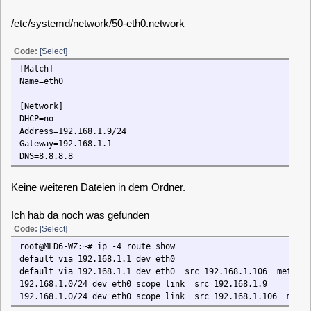
default via 192.168.1.1 dev eth0
default via 192.168.1.1 dev eth0 src 192.168.1.106 metric 100
192.168.1.0/24 dev eth0 scope link src 192.168.1.9
192.168.1.0/24 dev eth0 scope link src 192.168.1.106 metric 100
Keine Ahnung wie das reinkommt
clausmuus
Posts: 21464
MLD 6.5 System über 2 IP Adressen erreichbar
«
Reply #5 on:
January 13, 2025, 21:59:44 »
Ich habe zwar keine Idee, woher bei Dir die zweite IP kommt,
denn DHCP ist ja in Deiner Config Datei deaktiviert. Aber ich
habe das Webif überarbeitet, damit auf der Info Seite alle IP
Adressen angezeigt werden.
strike
Posts: 74
MLD 6.5 System über 2 IP Adressen erreichbar
«
Reply #6 on:
January 14, 2025, 20:27:55 »
Quote from: clausmuus on January 13, 2025, 21:59:44
Aber ich habe das Webif überarbeitet, damit auf der Info Seite alle
IP Adressen angezeigt werden.