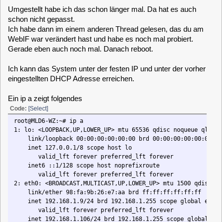
Ein ip a zeigt folgendes
Code:
[Select]
root@MLD6-WZ:~# ip a
1: lo: <LOOPBACK,UP,LOWER_UP> mtu 65536 qdisc noqueue qlen 1000
link/loopback 00:00:00:00:00:00 brd 00:00:00:00:00:00
inet 127.0.0.1/8 scope host lo
valid_lft forever preferred_lft forever
inet6 ::1/128 scope host noprefixroute
valid_lft forever preferred_lft forever
2: eth0: <BROADCAST,MULTICAST,UP,LOWER_UP> mtu 1500 qdisc fq_codel qlen 
link/ether 98:fa:9b:26:e7:aa brd ff:ff:ff:ff:ff:ff
inet 192.168.1.9/24 brd 192.168.1.255 scope global eth0
valid_lft forever preferred_lft forever
inet 192.168.1.106/24 brd 192.168.1.255 scope global secondary dynami
valid_lft 85897sec preferred_lft 85897sec
inet6 fd75:876c:4ba1:424d:9afa:9bff:fe26:e7aa/64 scope global dynamic
valid_lft 1628sec preferred_lft 1628sec
inet6 fd75:876c:4ba1:424d:865b:1b57:e2d0:226f/64 scope global dynamic
valid_lft 1628sec preferred_lft 1628sec
inet6 fe80::52c6:b4aa:7a70:2f86/64 scope link noprefixroute
valid_lft forever preferred_lft forever
clausmuus
Posts: 21464
3: sit0@NONE: <NOARP> mtu 1480 qdisc noop qlen 1000
link/sit 0.0.0.0 brd 0.0.0.0
MLD 6.5 System über 2 IP Adressen erreichbar
«
Reply #3 on:
January 12, 2025, 22:49:34 »
Hi,
das ist jetzt ein wenig schwierig, denn bei mir funktioniert das
auch bei einem erneuten Test so, dass DHCP auch wirklich