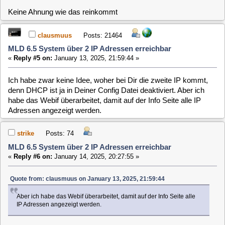
Funktioniert. Prima.
Hat vielleicht jemand eine Idee wie ich den doppelten Eintrag
wegbekomme?
Grüße
strike
WOLS
Posts: 12
MLD 6.5 System über 2 IP Adressen erreichbar
«
Reply #7 on:
April 29, 2025, 14:19:13 »
Quote from: clausmuus on January 13, 2025, 21:59:44
Ich habe zwar keine Idee, woher bei Dir die zweite IP kommt, denn
DHCP ist ja in Deiner Config Datei deaktiviert. Aber ich habe das
Webif überarbeitet, damit auf der Info Seite alle IP Adressen
angezeigt werden.
Grüße,
in welche Config geht die Eingabe ais dem Webif?
Bei meiner frischen 6.5 Installation laufen zwei
konkurrierende Services:
Code:
[Select]
# systemctl --type=service --state=running