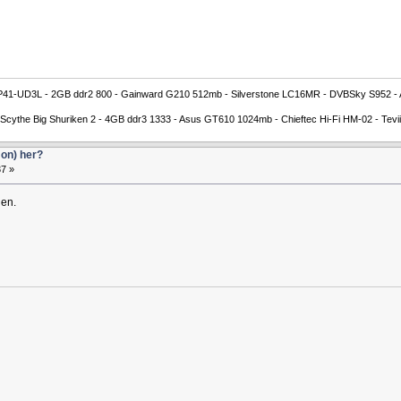
41-UD3L - 2GB ddr2 800 - Gainward G210 512mb - Silverstone LC16MR - DVBSky S952 - A
ythe Big Shuriken 2 - 4GB ddr3 1333 - Asus GT610 1024mb - Chieftec Hi-Fi HM-02 - Tevii 
on) her?
7 »
uen.