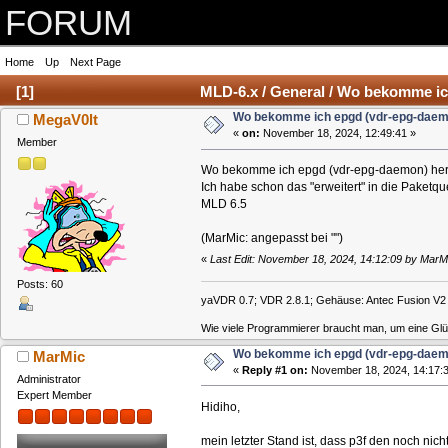
FORUM
Home
Up
Next Page
[
1
]
MLD-6.x / General / Wo bekomme ic
Wo bekomme ich epgd (vdr-epg-daem
MegaV0lt
«
on:
November 18, 2024, 12:49:41 »
Member
Wo bekomme ich epgd (vdr-epg-daemon) he
Ich habe schon das "erweitert" in die Paket
MLD 6.5
(MarMic: angepasst bei "")
«
Last Edit: November 18, 2024, 14:12:09 by MarM
Posts: 60
yaVDR 0.7; VDR 2.8.1; Gehäuse: Antec Fusion V2 B
Wie viele Programmierer braucht man, um eine Glü
Wo bekomme ich epgd (vdr-epg-daem
MarMic
«
Reply #1 on:
November 18, 2024, 14:17:3
Administrator
Expert Member
Hidiho,
mein letzter Stand ist, dass p3f den noch ni