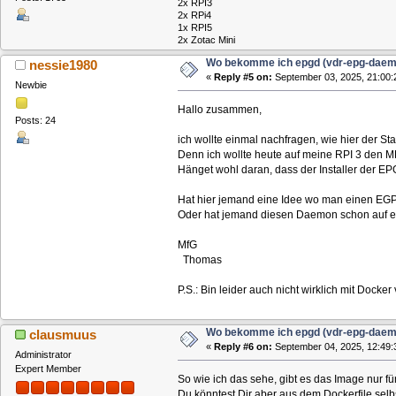
2x RPI3
2x RPi4
1x RPI5
2x Zotac Mini
Wo bekomme ich epgd (vdr-epg-daem
nessie1980
«
Reply #5 on:
September 03, 2025, 21:00:
Newbie
Hallo zusammen,
Posts: 24
ich wollte einmal nachfragen, wie hier der Sta
Denn ich wollte heute auf meine RPI 3 den MLD
Hänget wohl daran, dass der Installer der EPG
Hat hier jemand eine Idee wo man einen E
Oder hat jemand diesen Daemon schon auf ein
MfG
Thomas
P.S.: Bin leider auch nicht wirklich mit Docker
Wo bekomme ich epgd (vdr-epg-daem
clausmuus
«
Reply #6 on:
September 04, 2025, 12:49:
Administrator
Expert Member
So wie ich das sehe, gibt es das Image nur fü
Du könntest Dir aber aus dem Dockerfile selbs