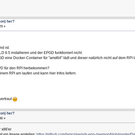
on) her?
29 »
nd ist.
 6.5 installieren und der EPGD funktioniert nicht.
D eine Docker-Container für "amd64" lädt und dieser natürlich nicht auf dem RPI lä
GPD für den RPI herbekommen?
em RPI am laufen und kann hier Infos liefern.
 vertraut
on) her?
36 »
r x86'er
t ein Image erstellen:
https://github.com/lapicidae/vdr-epg-daemon/blob/master/Do