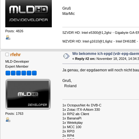
Gruß
MarMic
Posts: 4826
SZVDR HD: Intel e5300@1,2ghz - Gigabyte GA-EP
WZVDR HD: Intel g1610@1,6ghz - Intel DH61BE - Sc
Wo bekomme ich epgd (vdr-epg-daem
rfehr
«
Reply #2 on:
November 18, 2024, 14:34:3
MLD-Developer
Expert Member
Ja genau, der epgdaemon will noch nicht ba
Gruß,
Roland
1x OctopusNet 4x DVB-C
1x Zotac ITX-A Atom 330
Posts: 1763
1x RPI2 als Client
1x BananaPi
1x Wetekplay
1x MCC 100
2x RPI3
2x RPi4