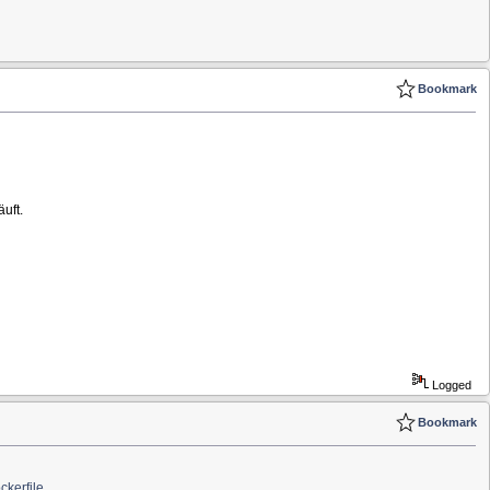
Bookmark
uft.
Logged
Bookmark
ckerfile