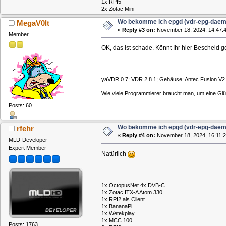
1x RPI5
2x Zotac Mini
Wo bekomme ich epgd (vdr-epg-daem
MegaV0lt
«
Reply #3 on:
November 18, 2024, 14:47:4
Member
OK, das ist schade. Könnt Ihr hier Bescheid 
yaVDR 0.7; VDR 2.8.1; Gehäuse: Antec Fusion V2 B
Wie viele Programmierer braucht man, um eine Glü
Posts: 60
Wo bekomme ich epgd (vdr-epg-daem
rfehr
«
Reply #4 on:
November 18, 2024, 16:11:2
MLD-Developer
Expert Member
Natürlich
1x OctopusNet 4x DVB-C
1x Zotac ITX-A Atom 330
1x RPI2 als Client
1x BananaPi
1x Wetekplay
1x MCC 100
Posts: 1763