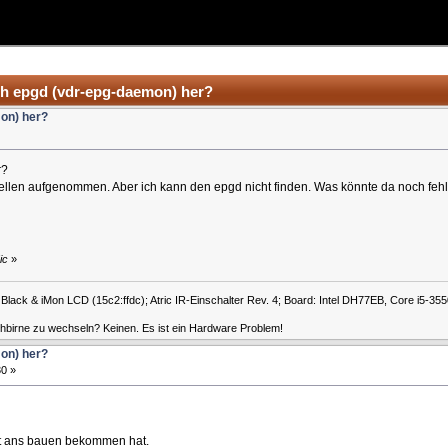
h epgd (vdr-epg-daemon) her?
on) her?
r?
quellen aufgenommen. Aber ich kann den epgd nicht finden. Was könnte da noch feh
ic
»
lack & iMon LCD (15c2:ffdc); Atric IR-Einschalter Rev. 4; Board: Intel DH77EB, Core i5-3
hbirne zu wechseln? Keinen. Es ist ein Hardware Problem!
on) her?
0 »
cht ans bauen bekommen hat.