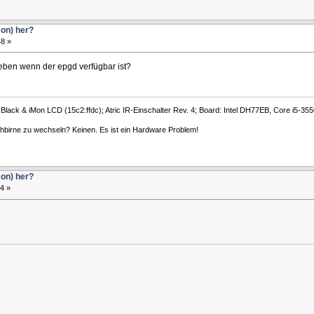
on) her?
8 »
geben wenn der epgd verfügbar ist?
lack & iMon LCD (15c2:ffdc); Atric IR-Einschalter Rev. 4; Board: Intel DH77EB, Core i5-3
hbirne zu wechseln? Keinen. Es ist ein Hardware Problem!
on) her?
4 »