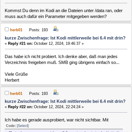
flatpak --user override --filesystem=host tv.kodi.Kodi
ist dann aber alles inklusive data da und Aufnahmen unter
/data/tv können abgespielt werden
Viele Grüße
Herbert
1
[
2
]
MLD-6.x / General / kurze Zwischenfrage:
Home
Up
Next Page
Ist Kodi mittlerweile bei 6.4 mit drin?
Jump to:
Users Online
0 Members and 1 Guest are viewing this topic.