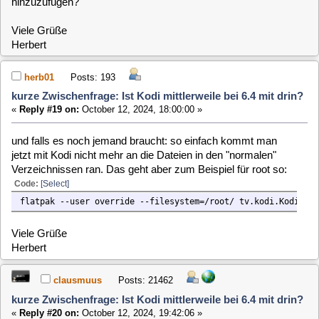
clausmuus
Posts: 21462
kurze Zwischenfrage: Ist Kodi mittlerweile bei 6.4 mit drin?
«
Reply #20 on:
October 12, 2024, 19:42:06 »
Kommst Du denn im Kodi an die Dateien unter /data ran, oder
muss auch dafür ein Parameter mitgegeben werden?
herb01
Posts: 193
kurze Zwischenfrage: Ist Kodi mittlerweile bei 6.4 mit drin?
«
Reply #21 on:
October 12, 2024, 19:46:37 »
Das habe ich nicht probiert. Ich denke aber, daß man jedes
Verzeichnis freigeben muß. SMB ging übrigens einfach so...
Viele Grüße
Herbert
herb01
Posts: 193
kurze Zwischenfrage: Ist Kodi mittlerweile bei 6.4 mit drin?
«
Reply #22 on:
October 12, 2024, 22:24:24 »
Ich habe es gerade ausprobiert, war nicht sichtbar. Mit
Code:
[Select]