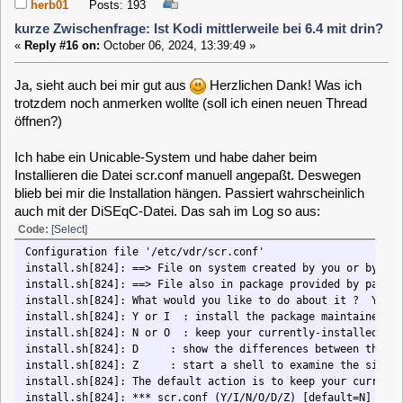
Ja, sieht auch bei mir gut aus
Herzlichen Dank! Was ich
trotzdem noch anmerken wollte (soll ich einen neuen Thread
öffnen?)
Ich habe ein Unicable-System und habe daher beim
Installieren die Datei scr.conf manuell angepaßt. Deswegen
blieb bei mir die Installation hängen. Passiert wahrscheinlich
auch mit der DiSEqC-Datei. Das sah im Log so aus:
Code:
[Select]
Configuration file '/etc/vdr/scr.conf'
install.sh[824]: ==> File on system created by you or by a script.
install.sh[824]: ==> File also in package provided by package maintainer
install.sh[824]: What would you like to do about it ? Your options are:
install.sh[824]: Y or I : install the package maintainer's version
install.sh[824]: N or O : keep your currently-installed version
install.sh[824]: D : show the differences between the versions
install.sh[824]: Z : start a shell to examine the situation
install.sh[824]: The default action is to keep your current version.
install.sh[824]: *** scr.conf (Y/I/N/O/D/Z) [default=N] ? dpkg: error pr
install.sh[824]: end of file on stdin at conffile prompt
Und dann nur Kleinigkeiten und kosmetische Punkte
(interessieren Euch die überhaupt jetzt schon?)
Kodi taucht nicht im VDR-Menü auf und muß ich
wahrscheinlich noch manuell dort unterbringen
Typo im Web-Interface: "VDR:
Setllt
den Video Disk
Rekorder...", "Musik Wiedergabe", ...