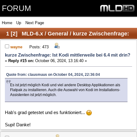
FORUM
Home
Up
Next Page
1
[
2
]
MLD-6.x / General / kurze Zwischenfrage:
Ist Kodi mittlerweile bei 6.4 mit drin?
wayne
Posts: 473
kurze Zwischenfrage: Ist Kodi mittlerweile bei 6.4 mit drin?
«
Reply #15 on:
October 06, 2024, 13:16:40 »
Quote from: clausmuus on October 04, 2024, 22:36:04
Es ist jetzt möglich Kodi und viel andere Desktop Applikationen als
Flatpak zu installieren. Auch die Auswahl von Kodi im Installations-
Assistenten ist jetzt möglich.
Hab's grad getestet und es funktioniert...
Supi! Danke!
herb01
Posts: 193
kurze Zwischenfrage: Ist Kodi mittlerweile bei 6.4 mit drin?
«
Reply #16 on:
October 06, 2024, 13:39:49 »