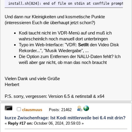
Die Option zum Entfernen der NALU-Daten fehlt? Ich
weiß aber gar nicht, ob man das noch braucht
Vielen Dank und viele Grüße
Herbert
P.S. sorry, vergessen: Version 6.5 & netinstall & x64
clausmuus
Posts: 21462
kurze Zwischenfrage: Ist Kodi mittlerweile bei 6.4 mit drin?
«
Reply #17 on:
October 06, 2024, 20:59:03 »
Danke für die Hinweise. Beides sollte morgen gefixt sein.
Beim NALU Thema bin ich nicht sicher, ob das nicht
inzwischen Voreinstellung ist.
herb01
Posts: 193
kurze Zwischenfrage: Ist Kodi mittlerweile bei 6.4 mit drin?
«
Reply #18 on:
October 11, 2024, 18:36:02 »
Hallo Claus,
nur der Vollständigkeit halber (und nicht, weil es super wichtig
wäre): Das NALU-Thema existiert weiterhin. Ich habe