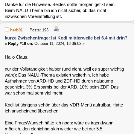
Aufnahmen von ARD-HD und ZDF-HD durch naludump
geschickt. 3% Ersparnis bei der ARD, 10% beim ZDF. Das
war schon mal sehr viel mehr.
Kodi ist übrigens schön über das VDR-Menü aufrufbar. Hatte
ich anscheinend übersehen.
Eine Frage/Wunsch hätte ich noch: wäre es irgendwann
möglich, den elchichhd-skin wieder wie bei der 5.5.
hinzuzufügen?
Viele Grüße
Herbert
herb01
Posts: 193
kurze Zwischenfrage: Ist Kodi mittlerweile bei 6.4 mit drin?
«
Reply #19 on:
October 12, 2024, 18:00:00 »
und falls es noch jemand braucht: so einfach kommt man
jetzt mit Kodi nicht mehr an die Dateien in den "normalen"
Verzeichnissen ran. Das geht aber zum Beispiel für root so:
Code:
[Select]
flatpak --user override --filesystem=/root/ tv.kodi.Kodi
Viele Grüße
Herbert