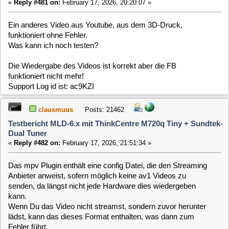
Die Wiedergabe des Videos ist korrekt aber die FB
funktioniert nicht mehr!
Support Log id ist: ac9KZI
clausmuus
Posts: 21462
Testbericht MLD-6.x mit ThinkCentre M720q Tiny + Sundtek-
Dual Tuner
«
Reply #482 on:
February 17, 2026, 21:51:34 »
Das mpv Plugin enthält eine config Datei, die den Streaming
Anbieter anweist, sofern möglich keine av1 Videos zu
senden, da längst nicht jede Hardware dies wiedergeben
kann.
Wenn Du das Video nicht streamst, sondern zuvor herunter
lädst, kann das dieses Format enthalten, was dann zum
Fehler führt.
Wenn Du YouTube Videos anschauen möchtest, solltest Du
diese also streamen oder beim Download auf das richtige
Format achten. Streamen kannst Du zum einen indem Du die
YouTube URL im Webif unter "VDR Mediaplayer" eingibst,
oder eines der dort vorgeschlagenen Browser Erweiterungen
verwendest.
gkd-berlin
Posts: 1504