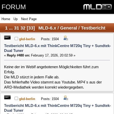
FORUM
Home
Up
Next Page
1
...
31
32
[
33
]
MLD-6.x / General / Testbericht
MLD-6.x mit ThinkCentre M720q Tiny + Sundtek-
gkd-berlin
Posts: 1504
Testbericht MLD-6.x mit ThinkCentre M720q Tiny + Sundtek-
Dual Tuner
Dual Tuner
«
Reply #480 on:
February 17, 2026, 20:02:59 »
Keine der im WebIf angebotenen Möglichkeiten führt zum
Erfolg.
Die MLD stürzt in jedem Falle ab.
Das fehlerhafte Video stammt aus Youtube. MP4´s aus der
ARD-Mediathek werden korrekt wiedergegeben.
gkd-berlin
Posts: 1504
Testbericht MLD-6.x mit ThinkCentre M720q Tiny + Sundtek-
Dual Tuner
«
Reply #481 on:
February 17, 2026, 20:20:07 »
Ein anderes Video aus Youtube, aus dem 3D-Druck,
funktioniert ohne Fehler.
Was kann ich noch testen?