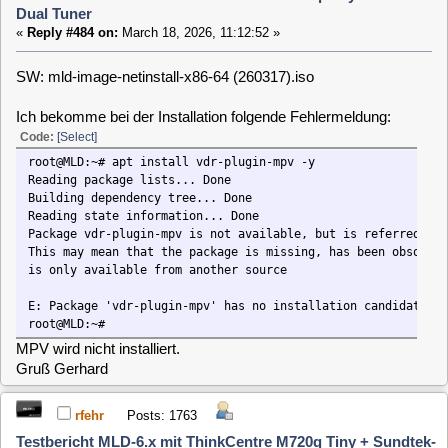
is only availab
E: Package 'vdr-plugin-mpv' has no installation candidate
root@MLD:~#
MPV wird nicht installiert.
Gruß Gerhard
rfehr
Posts: 1763
Testbericht MLD-6.x mit ThinkCentre M720q Tiny + Sundtek-
Dual Tuner
«
Reply #485 on:
March 18, 2026, 12:53:09 »
Quote from: gkd-berlin on March 18, 2026, 11:12:52
SW: mld-image-netinstall-x86-64 (260317).iso
Ich bekomme bei der Installation folgende Fehlermeldung:
Code:
[Select]
root@MLD:~# apt 
Reading pac
Building depe
Reading state
Package vdr-plugin-mpv is not av
This may mean that the pac
is only availab
E: Package 'vdr-plugin-mpv' has no installation candidate
root@MLD:~#