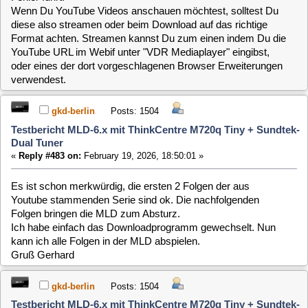
Testbericht MLD-6.x mit ThinkCentre M720q Tiny + Sundtek-
Dual Tuner
«
Reply #483 on:
February 19, 2026, 18:50:01 »
Es ist schon merkwürdig, die ersten 2 Folgen der aus
Youtube stammenden Serie sind ok. Die nachfolgenden
Folgen bringen die MLD zum Absturz.
Ich habe einfach das Downloadprogramm gewechselt. Nun
kann ich alle Folgen in der MLD abspielen.
Gruß Gerhard
gkd-berlin
Posts: 1504
Testbericht MLD-6.x mit ThinkCentre M720q Tiny + Sundtek-
Dual Tuner
«
Reply #484 on:
March 18, 2026, 11:12:52 »
SW: mld-image-netinstall-x86-64 (260317).iso
Ich bekomme bei der Installation folgende Fehlermeldung:
Code:
[Select]
root@MLD:~# apt i
Reading pack
Building depe
Reading state
Package vdr-plugin-mpv is not ava
This may mean that the pack