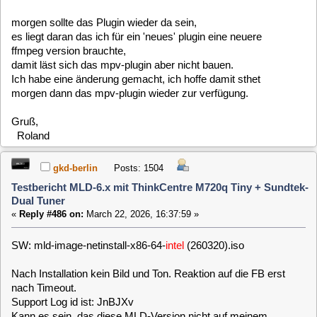
System läuft ?
Gruß Gerhard
clausmuus
Posts: 21462
Testbericht MLD-6.x mit ThinkCentre M720q Tiny + Sundtek-
Dual Tuner
«
Reply #487 on:
March 23, 2026, 14:09:48 »
Hi,
da wurden die VDR Frontend Plugins nicht gebaut. Jetzt sind
die wieder da und können nach installiert werden, bzw.
werden bei der nächsten neu Installation wieder installiert.
gkd-berlin
Posts: 1504
Testbericht MLD-6.x mit ThinkCentre M720q Tiny + Sundtek-
Dual Tuner
«
Reply #488 on:
April 02, 2026, 23:40:55 »
SW: mld-image-netinstall-x86-64 (260331).iso
Ich bekomme im Terminal folgende Fehlermeldung:
Code:
[Select]
root@MLD:~# stm32kbdIRconf
-sh: stm32kbdIRconfig_cmd: Kommando nicht gefunden.