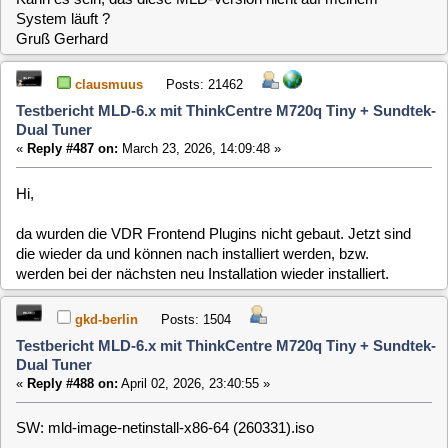
Was muß ich nachinstallieren?
Gruß Gerhard
clausmuus
Posts: 21462
Testbericht MLD-6.x mit ThinkCentre M720q Tiny + Sundtek-
Dual Tuner
«
Reply #489 on:
April 03, 2026, 09:59:35 »
Das Tool hat einen neuen Namen bekommen. Es heißt jetzt
"irmpconfig_cmd"
Das zugehörige Paket heißt irmp, sollte aber bereits installiert
sein.
1
...
31
32
[
33
]
MLD-6.x / General / Testbericht
Home
Up
Next Page
MLD-6.x mit ThinkCentre M720q Tiny + Sundtek-
Dual Tuner
Jump to:
Users Online
0 Members and 1 Guest are viewing this topic.