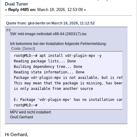
MPV wird nicht installiert.
Gruß Gerhard
Hi Gerhard,
morgen sollte das Plugin wieder da sein,
es liegt daran das ich für ein 'neues' plugin eine neuere
ffmpeg version brauchte,
damit läst sich das mpv-plugin aber nicht bauen.
Ich habe eine änderung gemacht, ich hoffe damit sthet
morgen dann das mpv-plugin wieder zur verfügung.
Gruß,
Roland
gkd-berlin
Posts: 1504
Testbericht MLD-6.x mit ThinkCentre M720q Tiny + Sundtek-
Dual Tuner
«
Reply #486 on:
March 22, 2026, 16:37:59 »
SW: mld-image-netinstall-x86-64-
intel
(260320).iso
Nach Installation kein Bild und Ton. Reaktion auf die FB erst
nach Timeout.
Support Log id ist: JnBJXv
Kann es sein, das diese MLD-Version nicht auf meinem