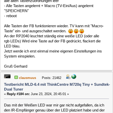
clausmuus
Posts: 21462
Testbericht MLD-6.4 mit ThinkCentre M720q Tiny + Sundtek-
Dual Tuner
«
Reply #184 on:
June 23, 2024, 20:45:01 »
Das mit der Weißen LED war mir gar nicht aufgefallen, da ich
den IR-Empfänger genau über der LED platziert habe und der
die LED so größtenteils abdeckt. Ich habe mal im VDR Portal
nachgefragt, ob sich die LED abschalten lässt.
gkd-berlin
Posts: 1504
Testbericht MLD-6.4 mit ThinkCentre M720q Tiny + Sundtek-
Dual Tuner
«
Reply #185 on:
June 24, 2024, 01:30:13 »
Hallo,
der mit der MLD-6.4 angelernte RP2040 funktioniert auch
ohne eine Änderung in der MLD-5.5u.
Auch hier wird mit dem Macro der TV ein- und ausgeschaltet.
Wieder ein sehr schöner Erfolg!
Gruß Gerhard