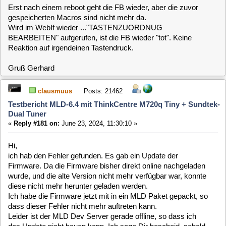
Reaktion auf irgendeinen Tastendruck.
Gruß Gerhard
clausmuus
Posts: 21462
Testbericht MLD-6.4 mit ThinkCentre M720q Tiny + Sundtek-
Dual Tuner
«
Reply #181 on:
June 23, 2024, 11:30:10 »
Hi,
ich hab den Fehler gefunden. Es gab ein Update der
Firmware. Da die Firmware bisher direkt online nachgeladen
wurde, und die alte Version nicht mehr verfügbar war, konnte
diese nicht mehr herunter geladen werden.
Ich habe die Firmware jetzt mit in ein MLD Paket gepackt, so
dass dieser Fehler nicht mehr auftreten kann.
Leider ist der MLD Dev Server gerade offline, so dass ich
das Update nicht bauen kann. Ich sage Dir bescheid, sobald
das Update verfügbar ist.
clausmuus
Posts: 21462
Testbericht MLD-6.4 mit ThinkCentre M720q Tiny + Sundtek-
Dual Tuner
«
Reply #182 on:
June 23, 2024, 13:02:07 »
In 15 Minuten sollte das Update vom irmp und webif Paket