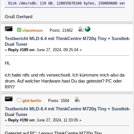
Testbericht MLD-6.4 mit ThinkCentre M720q Tiny + Sundtek-
Dual Tuner
«
Reply #192 on:
June 30, 2024, 23:35:22 »
Ich habe bis jetzt weder ein Kernel Update noch eine neue
Version gefunden.
Gruß Gerhard
clausmuus
Posts: 21462
Testbericht MLD-6.4 mit ThinkCentre M720q Tiny + Sundtek-
Dual Tuner
«
Reply #193 on:
July 03, 2024, 13:16:09 »
So, jetzt aber. Da war mir beim checkin ein Fehler
unterlaufen.
gkd-berlin
Posts: 1504
Testbericht MLD-6.4 mit ThinkCentre M720q Tiny + Sundtek-
Dual Tuner
«
Reply #194 on:
July 03, 2024, 15:09:39 »
Ja, jetzt aber. Es wurden 5 Kernel-Pakete aktualisiert.
Es läuft. NTFS-Sticks können gelesen werden.
Eine Datei auf den Stick kopieren geht nicht. Fehlermeldung