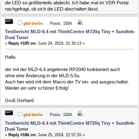
gkd-berlin
Posts: 1504
Testbericht MLD-6.4 mit ThinkCentre M720q Tiny + Sundtek-
Dual Tuner
«
Reply #186 on:
June 25, 2024, 22:57:20 »
Hallo,
SW: mld-image-netinstall-x86-64 (240625).iso
das System ist auf dem aktuellen Stand. Es muß nichts
nachinstalliert werden. Keine inhaltlichen Neuerungen
gefunden.
Ich würde mich freuen, wenn das Addon "ntfs-3g"
nachinstalliert werden könnte.
Die Funktionen der Macrodefinitionen muß ich noch genauer
testen.
Gruß Gerhard
clausmuus
Posts: 21462
Testbericht MLD-6.4 mit ThinkCentre M720q Tiny + Sundtek-
Dual Tuner
«
Reply #187 on:
June 26, 2024, 09:33:11 »
ntfs ist ja bereits mit dabei.
Welche Funktion des MLD-5 ntfs Paketes fehlt Dir genau?