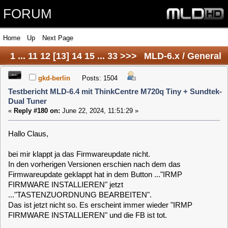
FORUM
Home
Up
Next Page
1
...
11
12
[
13
]
14
15
...
33
>>>
MLD-6.x / General
/ Testbericht MLD-6.x mit ThinkCentre M720q Tiny
gkd-berlin
Posts: 1504
Testbericht MLD-6.4 mit ThinkCentre M720q Tiny + Sundtek-
+ Sundtek-Dual Tuner
Dual Tuner
«
Reply #180 on:
June 22, 2024, 11:51:29 »
Hallo Claus,
bei mir klappt ja das Firmwareupdate nicht.
In den vorherigen Versionen erschien nach dem das
Firmwareupdate geklappt hat in dem Button ..."IRMP
FIRMWARE INSTALLIEREN" jetzt
..."TASTENZUORDNUNG BEARBEITEN".
Das ist jetzt nicht so. Es erscheint immer wieder "IRMP
FIRMWARE INSTALLIEREN" und die FB ist tot.
Erst nach einem reboot geht die FB wieder, aber die zuvor
gespeicherten Macros sind nicht mehr da.
Wird im WebIf wieder ..."TASTENZUORDNUG
BEARBEITEN" aufgerufen, ist die FB wieder "tot". Keine