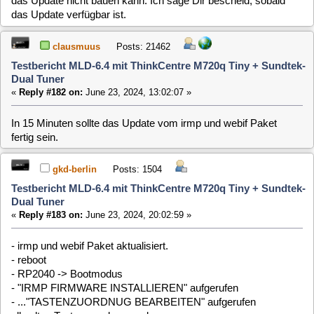
fertig sein.
gkd-berlin
Posts: 1504
Testbericht MLD-6.4 mit ThinkCentre M720q Tiny + Sundtek-
Dual Tuner
«
Reply #183 on:
June 23, 2024, 20:02:59 »
- irmp und webif Paket aktualisiert.
- reboot
- RP2040 -> Bootmodus
- "IRMP FIRMWARE INSTALLIEREN" aufgerufen
- ..."TASTENZUORDNUG BEARBEITEN" aufgerufen
alle alten Tastenzuordnungen leer
- Alle Tasten angelernt + Macro (TV-Ein/Aus) angelernt
"SPEICHERN"
- reboot
Alle Tasten der FB funktionieren wieder. TV kann mit "Macro-
Taste" ein- und ausgeschaltet werden.
An der RP2040 leuchtet ständig eine weiße LED (oder alle
rgb LEDs) Wird eine Taste auf der FB gedrückt, flackert die
LED blau.
Jetzt werde ich erst einmal meine eigenen Einstellungen ins
System einspielen.
Gruß Gerhard