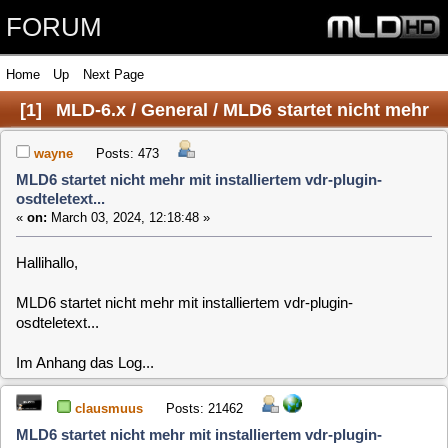
FORUM
Home
Up
Next Page
[
1
]
MLD-6.x / General / MLD6 startet nicht mehr
mit installiertem vdr-plugin-osdteletext...
wayne
Posts: 473
MLD6 startet nicht mehr mit installiertem vdr-plugin-
osdteletext...
«
on:
March 03, 2024, 12:18:48 »
Hallihallo,
MLD6 startet nicht mehr mit installiertem vdr-plugin-
osdteletext...
Im Anhang das Log...
clausmuus
Posts: 21462
MLD6 startet nicht mehr mit installiertem vdr-plugin-
osdteletext...
«
Reply #1 on:
March 05, 2024, 18:27:10 »
Hi,