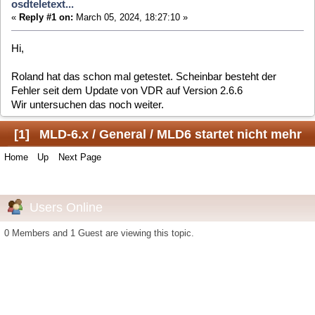
Roland hat das schon mal getestet. Scheinbar besteht der
Fehler seit dem Update von VDR auf Version 2.6.6
Wir untersuchen das noch weiter.
[
1
]
MLD-6.x / General / MLD6 startet nicht mehr
Home
Up
Next Page
mit installiertem vdr-plugin-osdteletext...
Jump to:
Users Online
0 Members and 1 Guest are viewing this topic.