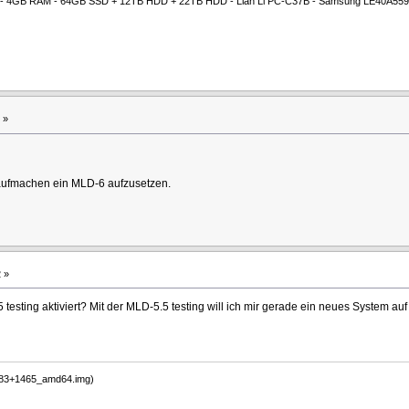
00M - 4GB RAM - 64GB SSD + 12TB HDD + 22TB HDD - Lian Li PC-C37B - Samsung LE40A559
 »
 aufmachen ein MLD-6 aufzusetzen.
 »
 testing aktiviert? Mit der MLD-5.5 testing will ich mir gerade ein neues System 
-183+1465_amd64.img)