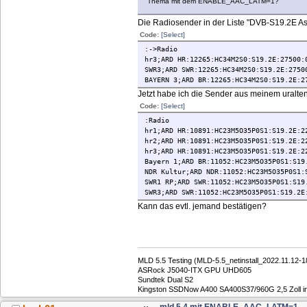
Thema mit dem ENABLE_AAC_LATM=1?
Die Radiosender in der Liste "DVB-S19.2E Ast
Code:
[Select]
:->Radio
hr3;ARD HR:12265:HC34M2S0:S19.2E:27500:
SWR3;ARD SWR:12265:HC34M2S0:S19.2E:2750
BAYERN 3;ARD BR:12265:HC34M2S0:S19.2E:2
Jetzt habe ich die Sender aus meinem uralten
Code:
[Select]
:Radio
hr1;ARD HR:10891:HC23M5O35P0S1:S19.2E:2
hr2;ARD HR:10891:HC23M5O35P0S1:S19.2E:2
hr3;ARD HR:10891:HC23M5O35P0S1:S19.2E:2
Bayern 1;ARD BR:11052:HC23M5O35P0S1:S19
NDR Kultur;ARD NDR:11052:HC23M5O35P0S1:
SWR1 RP;ARD SWR:11052:HC23M5O35P0S1:S19
SWR3;ARD SWR:11052:HC23M5O35P0S1:S19.2E
Kann das evtl. jemand bestätigen?
MLD 5.5 Testing (MLD-5.5_netinstall_2022.11.12
ASRock J5040-ITX GPU UHD605
Sundtek Dual S2
Kingston SSDNow A400 SA400S37/960G 2,5 Zoll int
mld 5.4 mit ENABLE_AAC_LATM=1