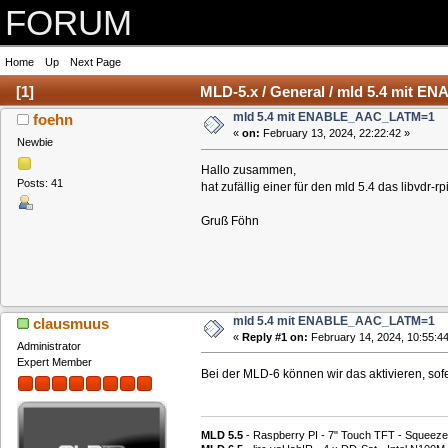
FORUM
Home
Up
Next Page
[
1
]
MLD-5.x / General / mld 5.4 mit
mld 5.4 mit ENABLE_AAC_LATM=1
foehn
«
on:
February 13, 2024, 22:22:42 »
Newbie
Hallo zusammen,
Posts: 41
hat zufällig einer für den mld 5.4 das libvdr-
Gruß Föhn
mld 5.4 mit ENABLE_AAC_LATM=1
clausmuus
«
Reply #1 on:
February 14, 2024, 10:55:44
Administrator
Expert Member
Bei der MLD-6 können wir das aktivieren, sof
MLD 5.5
- Raspberry PI - 7" Touch TFT - Squeeze