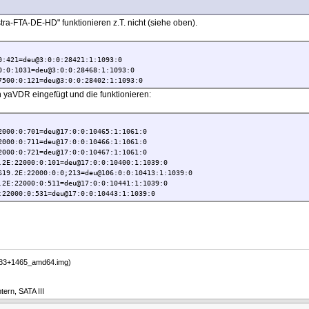
ra-FTA-DE-HD" funktionieren z.T. nicht (siehe oben).
0:421=deu@3:0:0:28421:1:1093:0
0:0:1031=deu@3:0:0:28468:1:1093:0
7500:0:121=deu@3:0:0:28402:1:1093:0
 yaVDR eingefügt und die funktionieren:
2000:0:701=deu@17:0:0:10465:1:1061:0
2000:0:711=deu@17:0:0:10466:1:1061:0
2000:0:721=deu@17:0:0:10467:1:1061:0
.2E:22000:0:101=deu@17:0:0:10400:1:1039:0
S19.2E:22000:0:0;213=deu@106:0:0:10413:1:1039:0
.2E:22000:0:511=deu@17:0:0:10441:1:1039:0
:22000:0:531=deu@17:0:0:10443:1:1039:0
-183+1465_amd64.img)
ern, SATA III