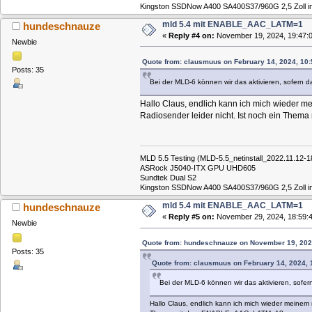
Kingston SSDNow A400 SA400S37/960G 2,5 Zoll int
mld 5.4 mit ENABLE_AAC_LATM=1
hundeschnauze
«
Reply #4 on:
November 19, 2024, 19:47:0
Newbie
Quote from: clausmuus on February 14, 2024, 10:
Posts: 35
Bei der MLD-6 können wir das aktivieren, sofern da
Hallo Claus, endlich kann ich mich wieder me
Radiosender leider nicht. Ist noch ein T
MLD 5.5 Testing (MLD-5.5_netinstall_2022.11.12
ASRock J5040-ITX GPU UHD605
Sundtek Dual S2
Kingston SSDNow A400 SA400S37/960G 2,5 Zoll int
mld 5.4 mit ENABLE_AAC_LATM=1
hundeschnauze
«
Reply #5 on:
November 29, 2024, 18:59:4
Newbie
Quote from: hundeschnauze on November 19, 202
Posts: 35
Quote from: clausmuus on February 14, 2024, 
Bei der MLD-6 können wir das aktivieren, sofern
Hallo Claus, endlich kann ich mich wieder meinem n