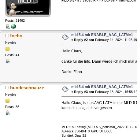
MLD 6.5
- lirc yaUsbIR - 4 x DD-Sat - Intel N1
Posts: 21462
mld 5.4 mit ENABLE_AAC_LATM=1
foehn
«
Reply #2 on:
February 14, 2024, 11:23:49
Newbie
Hallo Claus,
Posts: 41
danke für die Info. Dann werde ich mich mal
Danke Föhn
mld 5.4 mit ENABLE_AAC_LATM=1
hundeschnauze
«
Reply #3 on:
February 18, 2024, 15:58:12
Newbie
Hallo Claus, ist das AAC-LATM in der MLD-5.5
Posts: 35
kann ich das gleich vergessen.
MLD 5.5 Testing (MLD-5.5_netinstall_2022.11.12
ASRock J5040-ITX GPU UHD605
Sundtek Dual S2