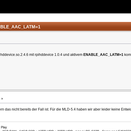
 ENABLE_AAC_LATM=1
rpihddevice.so.2.4.6 mit rpihddevice 1.0.4 und aktivem
ENABLE_AAC_LATM=1
komp
 »
ern das nicht bereits der Fall ist. Für die MLD-5.4 haben wir aber leider keine En
 Play