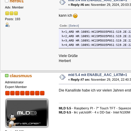
herb01
«
Reply #6 on:
November 29, 2024, 20:03:3
Adv. Member
kann ich
Posts: 193
Code:
[Select]
hr1;ARD HR:10891:HC23M5O35P0S1:S19.2E:2
hr2;ARD HR:10891:HC23M5O35P0S1:S19.2E:2
hr3;ARD HR:10891:HC23M5O35P0S1:S19.2E:2
hr4;ARD HR:10891:HC23M5O35P0S1:S19.2E:2
Viele Grüße
Herbert
mld 5.4 mit ENABLE_AAC_LATM=1
clausmuus
«
Reply #7 on:
November 29, 2024, 22:40:3
Administrator
Expert Member
Die Kanalliste habe ich vor vielen Jahren erst
MLD 5.5
- Raspberry PI - 7" Touch TFT - Squeeze
MLD 6.5
- lirc yaUsbIR - 4 x DD-Sat - Intel N1