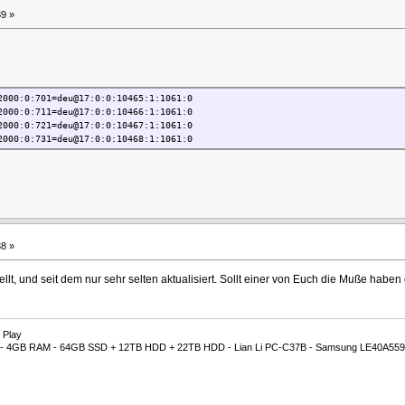
9 »
2000:0:701=deu@17:0:0:10465:1:1061:0
2000:0:711=deu@17:0:0:10466:1:1061:0
2000:0:721=deu@17:0:0:10467:1:1061:0
2000:0:731=deu@17:0:0:10468:1:1061:0
8 »
ellt, und seit dem nur sehr selten aktualisiert. Sollt einer von Euch die Muße haben 
 Play
00M - 4GB RAM - 64GB SSD + 12TB HDD + 22TB HDD - Lian Li PC-C37B - Samsung LE40A559