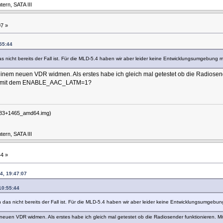
ern, SATA III
7 »
55:44
s nicht bereits der Fall ist. Für die MLD-5.4 haben wir aber leider keine Entwicklungsumgebung m
inem neuen VDR widmen. Als erstes habe ich gleich mal getestet ob die Radiosender 
hema mit dem ENABLE_AAC_LATM=1?
-183+1465_amd64.img)
ern, SATA III
4 »
4, 19:47:07
10:55:44
 das nicht bereits der Fall ist. Für die MLD-5.4 haben wir aber leider keine Entwicklungsumgebun
euen VDR widmen. Als erstes habe ich gleich mal getestet ob die Radiosender funktionieren. Mit de