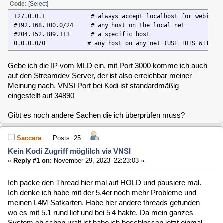
eingestellt auf 34890
Gibt es noch andere Sachen die ich überprüfen muss?
Saccara
Posts: 25
Kein Kodi Zugriff möglilch via VNSI
«
Reply #1 on:
November 29, 2023, 22:23:03 »
Ich packe den Thread hier mal auf HOLD und pausiere mal.
Ich denke ich habe mit der 5.4er noch mehr Probleme und
meinen L4M Satkarten. Habe hier andere threads gefunden
wo es mit 5.1 rund lief und bei 5.4 hakte. Da mein ganzes
System eh schon uralt ist habe ich beschlossen jetzt einmal
wieder alles sauber und ordentlich zu machen. Habe mir
deshalb heute ein fanless Board bestellt, das baue ich ein,
dann sollte meine Tuner Karten auch besser erkannt werden
und dann bin ich wieder topmodern für die nächsten Jahre
clausmuus
Posts: 21462
Kein Kodi Zugriff möglilch via VNSI
«
Reply #2 on:
November 30, 2023, 13:30:09 »
Wenn ganz zukunftssicher gehen möchtest, versuchst Du es
dann mal mit der MLD-6. Da sind wir fleißig am Entwickeln