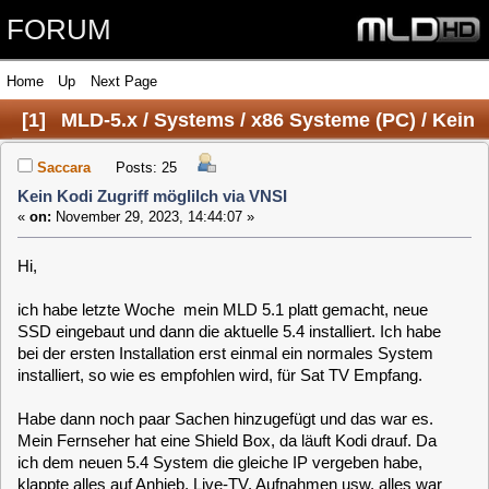
FORUM
Home
Up
Next Page
[
1
]
MLD-5.x / Systems / x86 Systeme (PC) / Kein
Kodi Zugriff möglilch via VNSI
Saccara
Posts: 25
Kein Kodi Zugriff möglilch via VNSI
«
on:
November 29, 2023, 14:44:07 »
Hi,
ich habe letzte Woche mein MLD 5.1 platt gemacht, neue
SSD eingebaut und dann die aktuelle 5.4 installiert. Ich habe
bei der ersten Installation erst einmal ein normales System
installiert, so wie es empfohlen wird, für Sat TV Empfang.
Habe dann noch paar Sachen hinzugefügt und das war es.
Mein Fernseher hat eine Shield Box, da läuft Kodi drauf. Da
ich dem neuen 5.4 System die gleiche IP vergeben habe,
klappte alles auf Anhieb, Live-TV, Aufnahmen usw, alles war
da.
Ich hatte aber die letzten Tage noch diverse Probleme mit
MLD, ich habe ein bisschen das Gefühl dass er meine 2 Sat