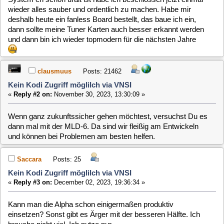
und können bei Problemen am besten helfen.
Saccara
Posts: 25
Kein Kodi Zugriff möglilch via VNSI
«
Reply #3 on:
December 02, 2023, 19:36:34 »
Kann man die Alpha schon einigermaßen produktiv
einsetzen? Sonst gibt es Ärger mit der besseren Hälfte. Ich
brauche nicht viel. Ich nutze nur
2 DVB S Karten
Headless Server
VNSI Server für Kodi auf den jeweiligen TVs
Os*** und DVBapi
Klappt das schon stabil? Dann würde ich es mal installieren.
Habe heute die 5.5 Testing installiert und die läuft bis jetzt bei
mir auch problemlos.
clausmuus
Posts: 21462
Kein Kodi Zugriff möglilch via VNSI
«
Reply #4 on:
December 03, 2023, 13:16:39 »
Ja, die Funktionen dürften bereits verfügbar sein, und
obendrein vermutlich sogar stabiler als bei bisherigen MLD
Versionen.