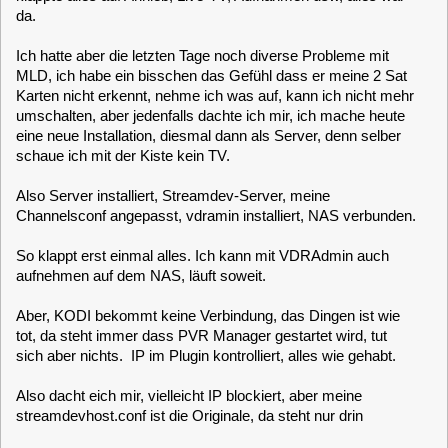
Karten nicht erkennt, nehme ich was auf, kann ich nicht mehr
umschalten, aber jedenfalls dachte ich mir, ich mache heute
eine neue Installation, diesmal dann als Server, denn selber
schaue ich mit der Kiste kein TV.
Also Server installiert, Streamdev-Server, meine
Channelsconf angepasst, vdramin installiert, NAS verbunden.
So klappt erst einmal alles. Ich kann mit VDRAdmin auch
aufnehmen auf dem NAS, läuft soweit.
Aber, KODI bekommt keine Verbindung, das Dingen ist wie
tot, da steht immer dass PVR Manager gestartet wird, tut
sich aber nichts. IP im Plugin kontrolliert, alles wie gehabt.
Also dacht eich mir, vielleicht IP blockiert, aber meine
streamdevhost.conf ist die Originale, da steht nur drin
Code:
[Select]
127.0.0.1 # always accept localhost for webif access
#192.168.100.0/24 # any host on the local net
#204.152.189.113 # a specific host
0.0.0.0/0 # any host on any net (USE THIS WITH CARE!)
Gebe ich die IP vom MLD ein, mit Port 3000 komme ich auch
auf den Streamdev Server, der ist also erreichbar meiner
Meinung nach. VNSI Port bei Kodi ist standardmäßig