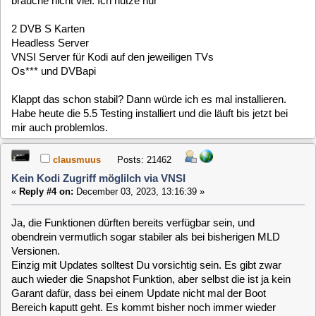
Einzig mit Updates solltest Du vorsichtig sein. Es gibt zwar
auch wieder die Snapshot Funktion, aber selbst die ist ja kein
Garant dafür, dass bei einem Update nicht mal der Boot
Bereich kaputt geht. Es kommt bisher noch immer wieder
mal vor, dass ein System nach einem Update nicht mehr
funktioniert. Bisher konnten da allerdings immer die
Snapshots helfen
[
1
]
MLD-5.x / Systems / x86 Systeme (PC) / Kein
Home
Up
Next Page
Kodi Zugriff möglilch via VNSI
Jump to:
Users Online
0 Members and 1 Guest are viewing this topic.