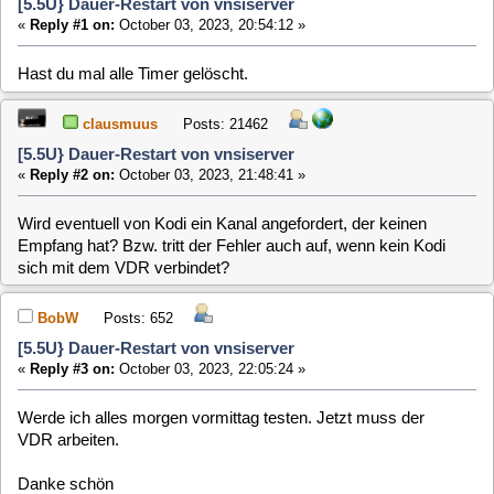
Wird eventuell von Kodi ein Kanal angefordert, der keinen
Empfang hat? Bzw. tritt der Fehler auch auf, wenn kein Kodi
sich mit dem VDR verbindet?
BobW
Posts: 652
[5.5U} Dauer-Restart von vnsiserver
«
Reply #3 on:
October 03, 2023, 22:05:24 »
Werde ich alles morgen vormittag testen. Jetzt muss der
VDR arbeiten.
Danke schön
BobW
Posts: 652
[5.5U} Dauer-Restart von vnsiserver
«
Reply #4 on:
October 04, 2023, 10:03:59 »
Hi,
das Problem ist verschwunden.
Neuinstallation von vnsiserver, restart vdr, läuft (kein kodi
verbunden)
Remote kodi starten, läuft auch.
Ich dachte, ich könnte im Log was finden, welcher Timer das