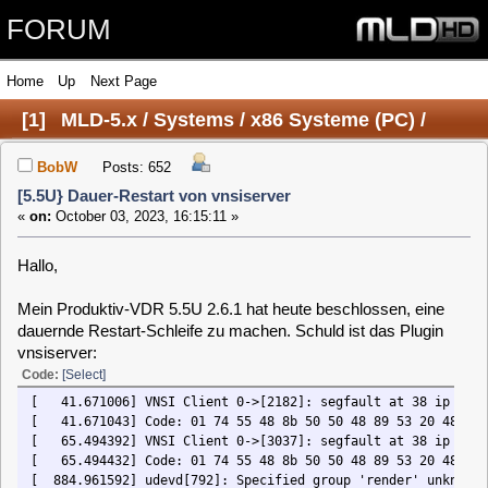
FORUM
Home
Up
Next Page
[
1
]
MLD-5.x / Systems / x86 Systeme (PC) /
[5.5U} Dauer-Restart von vnsiserver
BobW
Posts: 652
[5.5U} Dauer-Restart von vnsiserver
«
on:
October 03, 2023, 16:15:11 »
Hallo,
Mein Produktiv-VDR 5.5U 2.6.1 hat heute beschlossen, eine
dauernde Restart-Schleife zu machen. Schuld ist das Plugin
vnsiserver:
Code:
[Select]
[ 41.671006] VNSI Client 0->[2182]: segfault at 38 ip 000055c998d42652 
[ 41.671043] Code: 01 74 55 48 8b 50 50 48 89 53 20 48 63 48 58 48 03 48
[ 65.494392] VNSI Client 0->[3037]: segfault at 38 ip 000055a733614652 
[ 65.494432] Code: 01 74 55 48 8b 50 50 48 89 53 20 48 63 48 58 48 03 48
[ 884.961592] udevd[792]: Specified group 'render' unknown
[ 884.963059] udevd[792]: Specified group 'kvm' unknown
[ 886.432308] udevd[792]: Specified group 'render' unknown
[ 886.433488] udevd[792]: Specified group 'kvm' unknown
[ 887.751561] udevd[792]: Specified group 'render' unknown
[ 887.752423] udevd[792]: Specified group 'kvm' unknown