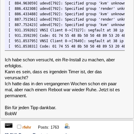
[ 931.359202] VNSI Client 0->[7327]: segfault at 38 ip 000055b9fb852652 
[ 931.359239] Code: 01 74 55 48 8b 50 50 48 89 53 20 48 63 48 58 48 03 4
[ 951.853795] VNSI Client 0->[7649]: segfault at 38 ip 00005607f6083652 
[ 951.853831] Code: 01 74 55 48 8b 50 50 48 89 53 20 48 63 48 58 48 03 4
Ich habe schon versucht, ein Re-Install zu machen, aber
erfolglos.
Kann es sein, dass es irgendein Timer ist, der das
verursacht?
Ich hatte das in den vergangenen Wochen schon ein paar
mal, aber nach einem Reboot war wieder Ruhe. Jetzt ist es
permanent.
Bin für jeden Tipp dankbar.
BobW
rfehr
Posts: 1763
[5.5U} Dauer-Restart von vnsiserver
«
Reply #1 on:
October 03, 2023, 20:54:12 »
Hast du mal alle Timer gelöscht.
clausmuus
Posts: 21462
[5.5U} Dauer-Restart von vnsiserver
«
Reply #2 on:
October 03, 2023, 21:48:41 »