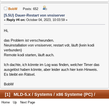
ausgelöst haben könnte, aber leider auch hier kein Hinweis.
Es bleibt ein Rätsel.
BobW
[
1
]
MLD-5.x / Systems / x86 Systeme (PC) /
Home
Up
Next Page
[5.5U} Dauer-Restart von vnsiserver
Jump to:
Users Online
0 Members and 1 Guest are viewing this topic.