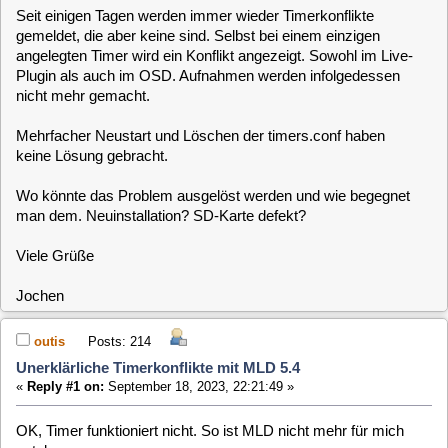
nicht mehr gemacht.
Mehrfacher Neustart und Löschen der timers.conf haben
keine Lösung gebracht.
Wo könnte das Problem ausgelöst werden und wie begegnet
man dem. Neuinstallation? SD-Karte defekt?
Viele Grüße
Jochen
outis
Posts: 214
Unerklärliche Timerkonflikte mit MLD 5.4
«
Reply #1 on:
September 18, 2023, 22:21:49 »
OK, Timer funktioniert nicht. So ist MLD nicht mehr für mich
nutzbar.
rfehr
Posts: 1763
Unerklärliche Timerkonflikte mit MLD 5.4
«
Reply #2 on:
September 19, 2023, 10:41:42 »
Hi Jochen,
hast du es mal mit einer Neu Installtion getestet.