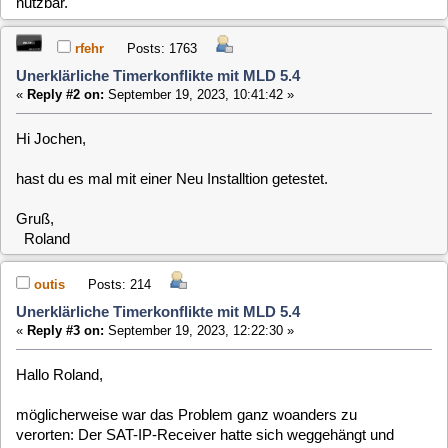
Gruß,
Roland
outis
Posts: 214
Unerklärliche Timerkonflikte mit MLD 5.4
«
Reply #3 on:
September 19, 2023, 12:22:30 »
Hallo Roland,
möglicherweise war das Problem ganz woanders zu
verorten: Der SAT-IP-Receiver hatte sich weggehängt und
wollte neu gestartet werden. Da der VDR somit keinen
Empfang hatte, war natürlich alles Konflikt. Mal weiter
beobachten, ob das Problem jetzt dauerhaft weg ist.
Viele Grüße
Jochen
clausmuus
Posts: 21462
Unerklärliche Timerkonflikte mit MLD 5.4
«
Reply #4 on:
September 19, 2023, 18:31:33 »
Hi, da hätte ich auch drauf kommen können, da ich sowas