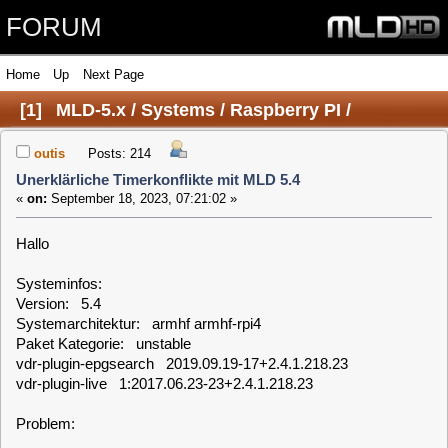
FORUM
Home
Up
Next Page
[
1
]
MLD-5.x / Systems / Raspberry PI /
Unerklärliche Timerkonflikte mit MLD 5.4
outis
Posts: 214
Unerklärliche Timerkonflikte mit MLD 5.4
«
on:
September 18, 2023, 07:21:02 »
Hallo
Systeminfos:
Version: 5.4
Systemarchitektur: armhf armhf-rpi4
Paket Kategorie: unstable
vdr-plugin-epgsearch 2019.09.19-17+2.4.1.218.23
vdr-plugin-live 1:2017.06.23-23+2.4.1.218.23
Problem:
Seit einigen Tagen werden immer wieder Timerkonflikte
gemeldet, die aber keine sind. Selbst bei einem einzigen
angelegten Timer wird ein Konflikt angezeigt. Sowohl im Live-
Plugin als auch im OSD. Aufnahmen werden infolgedessen