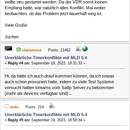
auch schon provoziert hatte, indem zu viele Test Systeme
versucht hatten streams vom SatIp Server zu bekommen
(mehr als devices verfügbar sind)...
outis
Posts: 214
Unerklärliche Timerkonflikte mit MLD 5.4
«
Reply #5 on:
September 19, 2023, 18:58:34 »
Das Fiese bei der Sache war, dass der Receiver auf seiner
Webseite alles "ok" gemeldet hatte. Da hatte ich schon recht
früh geschaut. Erst als eine testweise installierte MLD 5.5
ums Verrecken kein Bild bekam und auch DVBViewer unter
Windows nichts fand, kam ich auf die Idee, den Receiver mal
neu zu starten. Nun ja...
Edit: Und es waren nicht zu viele Clients dran. Ist ja nur der
MLD-5.4-Server als Kunde dran. Eher war der Receiver a
bisserl sensibel, was die Stromversorgung anging
(wetterbedingte Unpässlichkeit). Oder er wollte einfach mal
Aufmerksamkeit.
[
1
]
MLD-5.x / Systems / Raspberry PI /
Home
Up
Next Page
Unerklärliche Timerkonflikte mit MLD 5.4
Jump to: