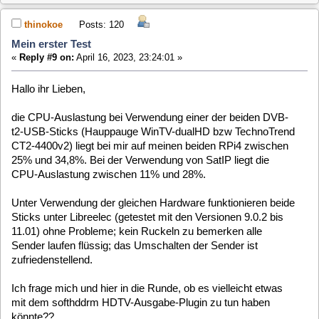
«
Reply #10 on:
April 17, 2023, 16:44:16 »
Genau das ist unsere Vermutung, deshalb auch die Frage
nach der CPU Auslastung.
thinokoe
Posts: 120
Mein erster Test
«
Reply #11 on:
April 17, 2023, 16:55:22 »
Quote from: clausmuus on April 17, 2023, 16:44:16
Genau das ist unsere Vermutung, deshalb auch die Frage nach der
CPU Auslastung.
Und, was bedeutet das jetzt? Sollte ich mal das xineliboutput-
plugin probieren?
clausmuus
Posts: 21462
Mein erster Test
«
Reply #12 on:
April 17, 2023, 19:14:10 »
Das bedeutet, dass wir das weiter untersuchen werden.
Du kannst aber gerne mal das MLD-6 Image ausprobieren,
allerdings erst Morgen, denn heute funktioniert das grad nicht.