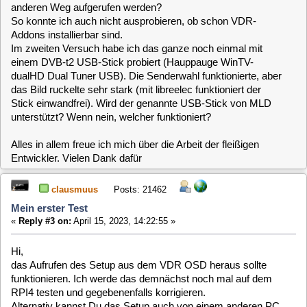
clausmuus
Posts: 21462
Mein erster Test
«
Reply #3 on:
April 15, 2023, 14:22:55 »
Hi,
das Aufrufen des Setup aus dem VDR OSD heraus sollte
funktionieren. Ich werde das demnächst noch mal auf dem
RPI4 testen und gegebenenfalls korrigieren.
Alternativ kannst Du das Setup auch von einem anderen PC
aus aufrufen, so wie beim installieren.
Dein DVB Stick wird unterstützt. Andernfalls würde der
überhaupt nicht erkannt und somit auch gar nicht
funktionieren. Es ist uns aber bekannt, das beim RPI4 das
Bild nach dem Umschalten anfängt zu ruckeln. Tritt das bei
satip nicht auf?
thinokoe
Posts: 120
Mein erster Test
«
Reply #4 on:
April 15, 2023, 16:48:22 »
Quote from: clausmuus on April 15, 2023, 14:22:55
Dein DVB Stick wird unterstützt. Andernfalls würde der überhaupt
nicht erkannt und somit auch gar nicht funktionieren. Es ist uns aber
bekannt, das beim RPI4 das Bild nach dem Umschalten anfängt zu
ruckeln. Tritt das bei satip nicht auf?