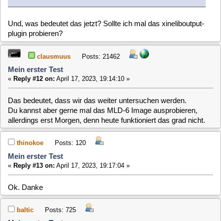
Viele Grüße
Peter
[
1
]
2
>>>
MLD-6.x / General / Mein erster Test
Home
Up
Next Page
Jump to:
Users Online
0 Members and 1 Guest are viewing this topic.