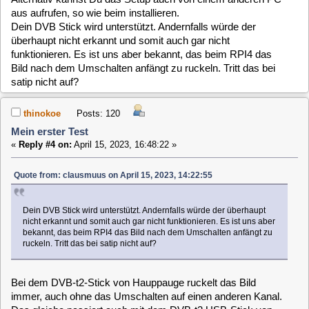
Bei dem DVB-t2-Stick von Hauppauge ruckelt das Bild
immer, auch ohne das Umschalten auf einen anderen Kanal.
Das gleiche passiert auch mit dem DVB-t2 USB-Stick von
TechnoTrend CT2-4400v2 der wohl den gleichen Treiber
nutzt. Mit Satip tritt das Problem nicht auf
rfehr
Posts: 1763
Mein erster Test
«
Reply #5 on:
April 16, 2023, 19:33:52 »
Könntest du mal schauen, wie die CPU Auslastung bei dem
DVB-T2 Stick ist.
Piet
Posts: 103
Mein erster Test
«
Reply #6 on:
April 16, 2023, 21:18:38 »
Muß der Stick evtl. noch auf den Bulk-Modus umgestellt
werden?
Siehe
https://www.vdr-portal.de/forum/index.php?
thread/133363-gel
öst-wintv-dualhd-moduloption-um-nur-
einen-tuner-zu-nutzen/&postID=1326365#post1326365