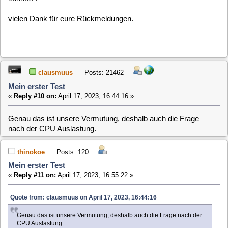
thinokoe
Posts: 120
Mein erster Test
«
Reply #13 on:
April 17, 2023, 19:17:04 »
Ok. Danke
baltic
Posts: 725
Mein erster Test
«
Reply #14 on:
April 21, 2023, 09:22:28 »
Hallo liebes MLD-Team,
ich habe jetzt auch mal eine VM mit MLD-6 aufgesetzt und
was ich ich sehe gefällt mir ganz toll!
Herzlichen Glückwunsch zu diesem Ergebnis und vielen,
vielen Dank für Eure Arbeit!!
Eine Anregung/ einen Featurewunsch habe ich jedoch (ist bei
einer Alpha ja auch nicht verwunderlich
): In meinen
Netzen verwende ich gerne Kabelverbindungen und statische
IPs. Dazu gibt es aber leider keinen Menüpunkt (ich hoffe,
nichts übersehen zu haben). Das lässt sich natürlich über die
Konfigs des NM machen, aber per GUI wäre es schon
deutlich schöner. Ist da was in der Planung?