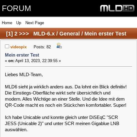
FORUM
Home
Up
Next Page
[
1
]
2
>>>
MLD-6.x / General / Mein erster Test
videopix
Posts: 82
Mein erster Test
«
on:
April 13, 2023, 22:39:55 »
Liebes MLD-Team,
MLD6 sieht ja wirklich anders aus. Da lohnt ein Blick definitiv!
Die Einstiegs-Oberfläche wirkt sehr übersichtlich und
modern. Alles Wichtige an einer Stelle. Und die Idee mit dem
QR-Code macht es noch ein Stückchen komfortabler. Super!
Ich habe Unicable und konnte gleich unter DiSEqC "SCR
JESS (Unicable 2)" und unter SCR meinen Gigablue LNB
auswählen.
Nachdem ich Kodi wieder abgewählt hatte (Paket gerade
nicht verfügbar), wurde auch alles runter geladen und der
VDR gestartet. Leider kam trotzdem zunächst kein Bild, weil
DiSEqC im VDR-Menü ausgeschaltet war. Danach ging es