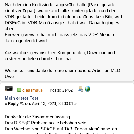
aber.
Ein wenig verwirrt hat mich, dass jetzt das VDR-Menü mit
Tab eingeblendet wird.
Auswahl der gewünschten Komponenten, Download und
erster Start liefen damit schon mal.
Weiter so - und danke für eure unermüdliche Arbeit an MLD!
Uwe
clausmuus
Posts: 21462
Mein erster Test
«
Reply #1 on:
April 13, 2023, 23:30:01 »
Danke für die Zusammenfassung.
Das DiSEqC Problem sollte behoben sein.
Den Wechsel von SPACE auf TAB für das Menü habe ich
vorgenommen, damit die Space Taste für Texteingaben im
VDR OSD verwendet werden kann (funktioniert aber noch
nicht).
thinokoe
Posts: 120
Mein erster Test
«
Reply #2 on:
April 14, 2023, 23:56:14 »
Ich kann mich dem ersten Eindruck von videopix