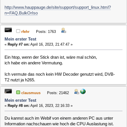
Hallo ihr Lieben,
die CPU-Auslastung bei Verwendung einer der beiden DVB-
t2-USB-Sticks (Hauppauge WinTV-dualHD bzw TechnoTrend
CT2-4400v2) liegt bei mir auf meinen beiden RPi4 zwischen
25% und 34,8%. Bei der Verwendung von SatIP liegt die
CPU-Auslastung zwischen 11% und 28%.
Unter Verwendung der gleichen Hardware funktionieren beide
Sticks unter Libreelec (getestet mit den Versionen 9.0.2 bis
11.01) ohne Probleme; kein Ruckeln zu bemerken alle
Sender laufen flüssig; das Umschalten der Sender ist
zufriedenstellend.
Ich frage mich und hier in die Runde, ob es vielleicht etwas
mit dem softhddrm HDTV-Ausgabe-Plugin zu tun haben
könnte??
vielen Dank für eure Rückmeldungen.
clausmuus
Posts: 21462
Mein erster Test