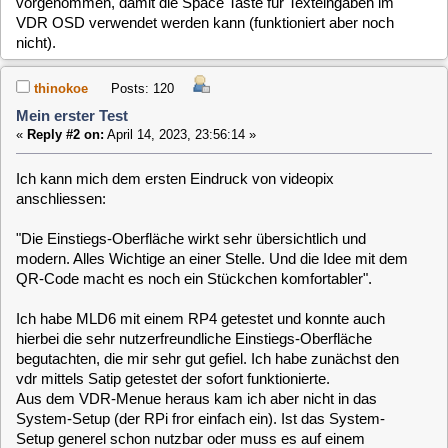
anschliessen:
"Die Einstiegs-Oberfläche wirkt sehr übersichtlich und
modern. Alles Wichtige an einer Stelle. Und die Idee mit dem
QR-Code macht es noch ein Stückchen komfortabler".
Ich habe MLD6 mit einem RP4 getestet und konnte auch
hierbei die sehr nutzerfreundliche Einstiegs-Oberfläche
begutachten, die mir sehr gut gefiel. Ich habe zunächst den
vdr mittels Satip getestet der sofort funktionierte.
Aus dem VDR-Menue heraus kam ich aber nicht in das
System-Setup (der RPi fror einfach ein). Ist das System-
Setup generel schon nutzbar oder muss es auf einem
anderen Weg aufgerufen werden?
So konnte ich auch nicht ausprobieren, ob schon VDR-
Addons installierbar sind.
Im zweiten Versuch habe ich das ganze noch einmal mit
einem DVB-t2 USB-Stick probiert (Hauppauge WinTV-
dualHD Dual Tuner USB). Die Senderwahl funktionierte, aber
das Bild ruckelte sehr stark (mit libreelec funktioniert der
Stick einwandfrei). Wird der genannte USB-Stick von MLD
unterstützt? Wenn nein, welcher funktioniert?
Alles in allem freue ich mich über die Arbeit der fleißigen
Entwickler. Vielen Dank dafür