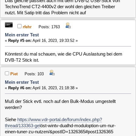
http://www.hauppauge.de/site/support/support_linux.html?
n=FAQ.BulkOrIso
rfehr
Posts: 1763
Mein erster Test
«
Reply #7 on:
April 16, 2023, 21:47:47 »
Ein htop, wenn der Stick dran ist, wäre mal schön,
ich habe ein andere Vermutung.
Ich vermute das noch kein HW Decoder genutzt wird, DVB-
T2 nutzt ja h265.
clausmuus
Posts: 21462
Mein erster Test
«
Reply #8 on:
April 16, 2023, 22:16:33 »
Du kannst auch im Webif von einem anderen PC aus unter
Information nachschauen wie hoch die CPU Auslastung ist.
thinokoe
Posts: 120
Mein erster Test
«
Reply #9 on:
April 16, 2023, 23:24:01 »