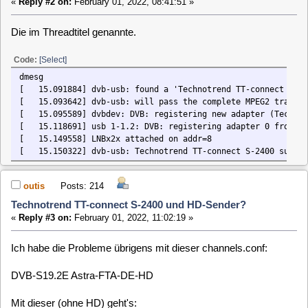
outis
Posts: 214
Technotrend TT-connect S-2400 und HD-Sender?
«
Reply #3 on:
February 01, 2022, 11:02:19 »
Ich habe die Probleme übrigens mit dieser channels.conf:
DVB-S19.2E Astra-FTA-DE-HD
Mit dieser (ohne HD) geht's:
DVB-S19.2E Astra-FTA-DE
Was mich allerdings ein wenig wundert. Denn ich dachte, die
Öffentlich-Rechtlichen hätten die Ausstrahlung der Nicht-HD-
Ausstrahlungen abgeschaltet. Meint zumindest mein TV.
outis
Posts: 214
Technotrend TT-connect S-2400 und HD-Sender?
«
Reply #4 on:
February 01, 2022, 11:21:27 »
In der funktionierenden channels.conf lautet übrigens
beispielsweise der Eintrag für die ARD:
Das
Erste;ARD:11837:HC34M2S0:S19.2E:27500:101=2:102=deu@3,103=mis@3;106