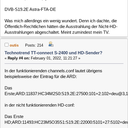
in der nicht funktionierenden HD-conf:
Das Erste
HD;ARD:11493:HC23M5O35S1:S19.2E:22000:5101=27:5102=deu@3,5103=mis
Vielleicht hilft's bei der Diagnose.
gr4vity
Posts: 604
Technotrend TT-connect S-2400 und HD-Sender?
«
Reply #5 on:
February 02, 2022, 17:36:25 »
Hi,
Technotrend TT-connect S-2400 doesn't support HD.
TechnoTrend TT-connect S2-3600 / S2-3650 CI and S2-4600
does.
Even the card name says S not S2.
Best Regards.
baltic
Posts: 725
Technotrend TT-connect S-2400 und HD-Sender?
«
Reply #6 on:
February 03, 2022, 07:31:06 »
Quote from: outis on February 01, 2022, 11:02:19