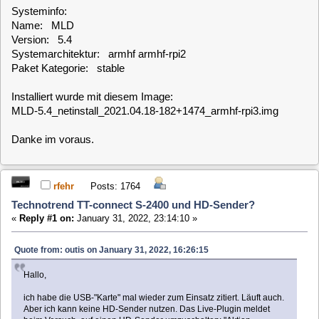
Paket Kategorie: stable
Installiert wurde mit diesem Image:
MLD-5.4_netinstall_2021.04.18-182+1474_armhf-rpi3.img
Danke im voraus.
rfehr
Posts: 1764
Technotrend TT-connect S-2400 und HD-Sender?
«
Reply #1 on:
January 31, 2022, 23:14:10 »
Quote from: outis on January 31, 2022, 16:26:15
Hallo,
ich habe die USB-"Karte" mal wieder zum Einsatz zitiert. Läuft auch.
Aber ich kann keine HD-Sender nutzen. Das Live-Plugin meldet
beim Versuch, auf einen HD-Sender umzuschalten: "Aktion
fehlgeschlagen". Und OSD sagt: "Kanal nicht verfügbar!" EPG gibt
es auch nicht. Deswegen Frage: Kann das Ding überhaupt mit HD
umgehen? Das Datenblatt erwähnt HD nicht und sagt: "Unterstützt
den DVB-S Standard EN 300 421" Sind die HD-Sender damit raus?
Systeminfo:
Name: MLD
Version: 5.4
Systemarchitektur: armhf armhf-rpi2
Paket Kategorie: stable