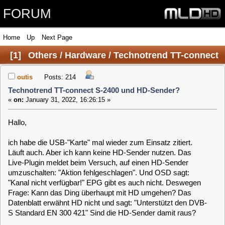
FORUM
Home
Up
Next Page
[
1
]
Others / Hardware / Technotrend TT-connect
S-2400 und HD-Sender?
outis
Posts: 214
Technotrend TT-connect S-2400 und HD-Sender?
«
on:
January 31, 2022, 16:26:15 »
Hallo,
ich habe die USB-"Karte" mal wieder zum Einsatz zitiert.
Läuft auch. Aber ich kann keine HD-Sender nutzen. Das
Live-Plugin meldet beim Versuch, auf einen HD-Sender
umzuschalten: "Aktion fehlgeschlagen". Und OSD sagt:
"Kanal nicht verfügbar!" EPG gibt es auch nicht. Deswegen
Frage: Kann das Ding überhaupt mit HD umgehen? Das
Datenblatt erwähnt HD nicht und sagt: "Unterstützt den DVB-
S Standard EN 300 421" Sind die HD-Sender damit raus?
Systeminfo:
Name: MLD
Version: 5.4
Systemarchitektur: armhf armhf-rpi2