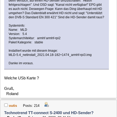
Installiert wurde mit diesem Image:
MLD-5.4_netinstall_2021.04.18-182+1474_armhf-rpi3.img
Danke im voraus.
Welche USb Karte ?
Gruß,
Roland
outis
Posts: 214
Technotrend TT-connect S-2400 und HD-Sender?
«
Reply #2 on:
February 01, 2022, 08:41:51 »
Die im Threadtitel genannte.
Code:
[Select]
dmesg
[ 15.091884] dvb-usb: found a 'Technotrend TT-connect S-2400' in warm 
[ 15.093642] dvb-usb: will pass the complete MPEG2 transport stream to 
[ 15.095589] dvbdev: DVB: registering new adapter (Technotrend TT-conne
[ 15.118691] usb 1-1.2: DVB: registering adapter 0 frontend 0 (Philips 
[ 15.149558] LNBx2x attached on addr=8
[ 15.150322] dvb-usb: Technotrend TT-connect S-2400 successfully initia