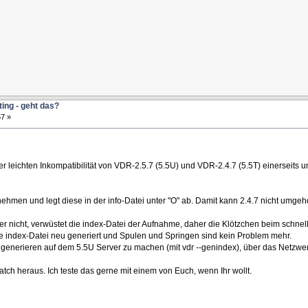
ting - geht das?
7 »
 leichten Inkompatibilität von VDR-2.5.7 (5.5U) und VDR-2.4.7 (5.5T) einerseit
ehmen und legt diese in der info-Datei unter "O" ab. Damit kann 2.4.7 nicht umgehen
r nicht, verwüstet die index-Datei der Aufnahme, daher die Klötzchen beim schnel
ie index-Datei neu generiert und Spulen und Springen sind kein Problem mehr.
ugenerieren auf dem 5.5U Server zu machen (mit vdr --genindex), über das Netzwer
ch heraus. Ich teste das gerne mit einem von Euch, wenn Ihr wollt.