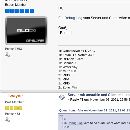
MLD-Developer
Expert Member
Hi,
Ein
Debug-Log
vom Server und Client wäre ma
Gruß,
Roland
Posts: 1763
1x OctopusNet 4x DVB-C
1x Zotac ITX-A Atom 330
1x RPI2 als Client
1x BananaPi
1x Wetekplay
1x MCC 100
2x RPI3
2x RPi4
1x RPI5
2x Zotac Mini
Server mit unstable und Client mit tes
wayne
«
Reply #5 on:
November 03, 2021, 22:56:3
Profi Member
Quote from: rfehr on November 03, 2021, 21:01:13
Posts: 473
Hi,
Ein
Debug-Log
vom Server und Client wäre mal nic
Gruß,