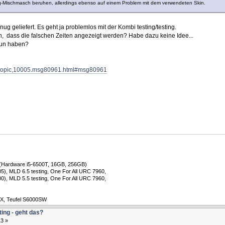
g-Mischmasch beruhen, allerdings ebenso auf einem Problem mit dem verwendeten Skin.
ug geliefert. Es geht ja problemlos mit der Kombi testing/testing.
 dass die falschen Zeiten angezeigt werden? Habe dazu keine Idee...
tun haben?
hp/topic,10005.msg80961.html#msg80961
 (Hardware i5-6500T, 16GB, 256GB)
), MLD 6.5 testing, One For All URC 7960, ​
), MLD 5.5 testing, One For All URC 7960, ​
AX, Teufel S6000SW
ting - geht das?
3 »