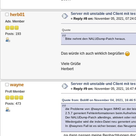
Server mit unstable und Client mit tes
herb01
«
Reply #8 on:
November 05, 2021, 07:24:0
Adv. Member
Quote
Posts: 193
Bitte nehmt den NALUDump-Patch heraus.
Das würde ich auch wirklich begrüßen
Viele Grüße
Herbert
Server mit unstable und Client mit tes
wayne
«
Reply #9 on:
November 05, 2021, 16:47:4
Profi Member
Quote from: BobW on November 04, 2021, 16:46:5
Posts: 473
die Probleme von @wayne liegen IMHO an der leic
2.5.7 generiert Fehlerinformationen beim Aufnehme
Der NALUDump-Patch allerdings, aktiviert oder nic
Wiedergabe wird die index-Datei neu generiert un
In @waynes Fall ist es sicher besser, das Neugene
...na dann passen meine Beobachtungen do