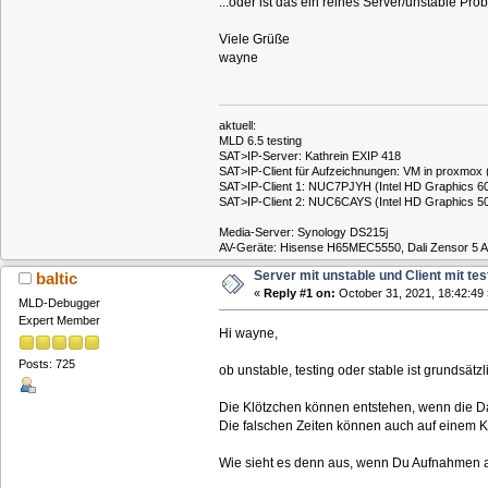
...oder ist das ein reines Server/unstable Pro
Viele Grüße
wayne
aktuell:
MLD 6.5 testing
SAT>IP-Server: Kathrein EXIP 418
SAT>IP-Client für Aufzeichnungen: VM in proxmox
SAT>IP-Client 1: NUC7PJYH (Intel HD Graphics 605
SAT>IP-Client 2: NUC6CAYS (Intel HD Graphics 500
Media-Server: Synology DS215j
AV-Geräte: ​Hisense H65MEC5550, Dali Zensor 5 
Server mit unstable und Client mit tes
baltic
«
Reply #1 on:
October 31, 2021, 18:42:49 
MLD-Debugger
Expert Member
Hi wayne,
Posts: 725
ob unstable, testing oder stable ist grundsät
Die Klötzchen können entstehen, wenn die Dat
Die falschen Zeiten können auch auf einem 
Wie sieht es denn aus, wenn Du Aufnahmen a