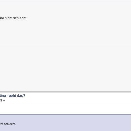
l nicht schlecht.
ting - geht das?
9 »
ht schlecht.