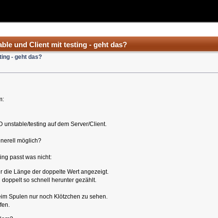
ble und Client mit testing - geht das?
ting - geht das?
m:
 unstable/testing auf dem Server/Client.
enerell möglich?
ing passt was nicht:
 die Länge der doppelte Wert angezeigt.
oppelt so schnell herunter gezählt.
eim Spulen nur noch Klötzchen zu sehen.
fen.