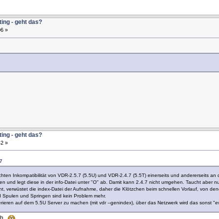
ting - geht das?
6 »
ting - geht das?
2 »
7
hten Inkompatibilität von VDR-2.5.7 (5.5U) und VDR-2.4.7 (5.5T) einerseits und andererseits 
n und legt diese in der info-Datei unter "O" ab. Damit kann 2.4.7 nicht umgehen. Taucht aber nur
ht, verwüstet die index-Datei der Aufnahme, daher die Klötzchen beim schnellen Vorlauf, von den
d Spulen und Springen sind kein Problem mehr.
rieren auf dem 5.5U Server zu machen (mit vdr --genindex), über das Netzwerk wird das sonst "e
ch.