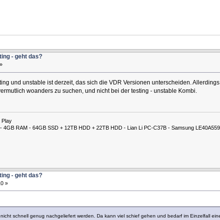
ting - geht das?
»
ng und unstable ist derzeit, das sich die VDR Versionen unterscheiden. Allerdings 
ermutlich woanders zu suchen, und nicht bei der testing - unstable Kombi.
 Play
00M - 4GB RAM - 64GB SSD + 12TB HDD + 22TB HDD - Lian Li PC-C37B - Samsung LE40A559
ting - geht das?
0 »
cht schnell genug nachgeliefert werden. Da kann viel schief gehen und bedarf im Einzelfall ein