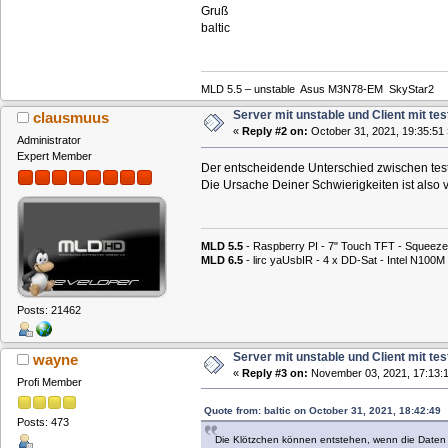
Gruß
baltic
MLD 5.5 – unstable Asus M3N78-EM SkyStar2
Server mit unstable und Client mit tes
clausmuus
«
Reply #2 on:
October 31, 2021, 19:35:51 
Administrator
Expert Member
Der entscheidende Unterschied zwischen testi
Die Ursache Deiner Schwierigkeiten ist also v
MLD 5.5
- Raspberry PI - 7" Touch TFT - Squeeze
MLD 6.5
- lirc yaUsbIR - 4 x DD-Sat - Intel N1
Posts: 21462
Server mit unstable und Client mit tes
wayne
«
Reply #3 on:
November 03, 2021, 17:13:1
Profi Member
Quote from: baltic on October 31, 2021, 18:42:49
Posts: 473
Die Klötzchen können entstehen, wenn die Daten ni