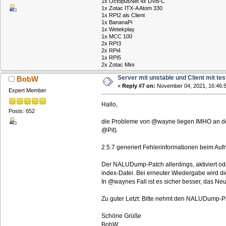
1x OctopusNet 4x DVB-C
1x Zotac ITX-A Atom 330
1x RPI2 als Client
1x BananaPi
1x Wetekplay
1x MCC 100
2x RPI3
2x RPi4
1x RPI5
2x Zotac Mini
Server mit unstable und Client mit tes
BobW
«
Reply #7 on:
November 04, 2021, 16:46:5
Expert Member
Hallo,
Posts: 652
die Probleme von @wayne liegen IMHO an der
@Pit).
2.5.7 generiert Fehlerinformationen beim Aufn
Der NALUDump-Patch allerdings, aktiviert ode
index-Datei. Bei erneuter Wiedergabe wird d
In @waynes Fall ist es sicher besser, das Ne
Zu guter Letzt: Bitte nehmt den NALUDump-Pat
Schöne Grüße
BobW