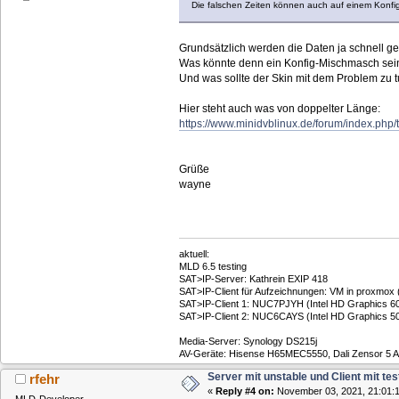
Die falschen Zeiten können auch auf einem Konfi
Grundsätzlich werden die Daten ja schnell gen
Was könnte denn ein Konfig-Mischmasch sein,
Und was sollte der Skin mit dem Problem zu 
Hier steht auch was von doppelter Länge:
https://www.minidvblinux.de/forum/index.p
Grüße
wayne
aktuell:
MLD 6.5 testing
SAT>IP-Server: Kathrein EXIP 418
SAT>IP-Client für Aufzeichnungen: VM in proxmox
SAT>IP-Client 1: NUC7PJYH (Intel HD Graphics 605
SAT>IP-Client 2: NUC6CAYS (Intel HD Graphics 500
Media-Server: Synology DS215j
AV-Geräte: ​Hisense H65MEC5550, Dali Zensor 5 
Server mit unstable und Client mit tes
rfehr
«
Reply #4 on:
November 03, 2021, 21:01:1