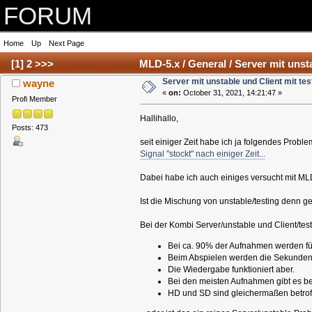
FORUM
Home
Up
Next Page
[
1
]
2
>>>
MLD-5.x / General / Server mit unsta
Server mit unstable und Client mit tes
wayne
«
on:
October 31, 2021, 14:21:47 »
Profi Member
Hallihallo,
Posts: 473
seit einiger Zeit habe ich ja folgendes Proble
Signal "stockt" nach einiger Zeit...
Dabei habe ich auch einiges versucht mit MLD
Ist die Mischung von unstable/testing denn g
Bei der Kombi Server/unstable und Client/test
Bei ca. 90% der Aufnahmen werden für
Beim Abspielen werden die Sekunden d
Die Wiedergabe funktioniert aber.
Bei den meisten Aufnahmen gibt es b
HD und SD sind gleichermaßen betrof