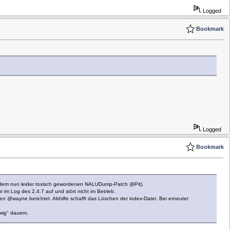
Logged
Bookmark
Logged
Bookmark
an dem nun leider toxisch gewordenen NALUDump-Patch @Pit).
 im Log des 2.4.7 auf und stört nicht im Betrieb.
en @wayne berichtet. Abhilfe schafft das Löschen der index-Datei. Bei erneuter
wig" dauern.