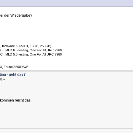
bei der Wiedergabe?
 (Hardware i5-6500T, 16GB, 256GB)
), MLD 6.5 testing, One For All URC 7960, ​
), MLD 5.5 testing, One For All URC 7960, ​
AX, Teufel S6000SW
ting - geht das?
8 »
kommen reicht das.