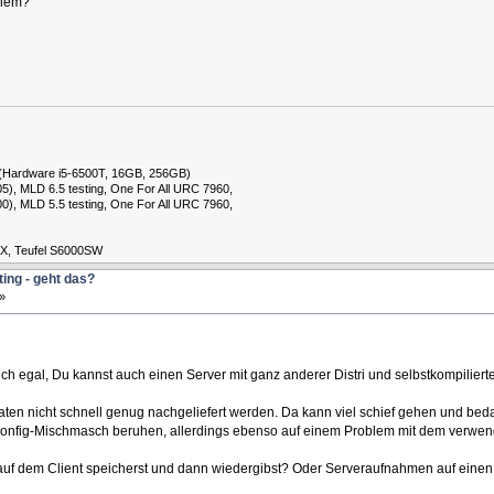
blem?
 (Hardware i5-6500T, 16GB, 256GB)
), MLD 6.5 testing, One For All URC 7960, ​
), MLD 5.5 testing, One For All URC 7960, ​
AX, Teufel S6000SW
ting - geht das?
»
zlich egal, Du kannst auch einen Server mit ganz anderer Distri und selbstkompilier
en nicht schnell genug nachgeliefert werden. Da kann viel schief gehen und bedarf
Konfig-Mischmasch beruhen, allerdings ebenso auf einem Problem mit dem verwen
uf dem Client speicherst und dann wiedergibst? Oder Serveraufnahmen auf einen