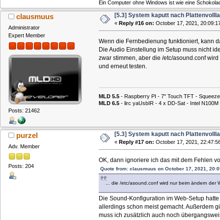
Ein Computer ohne Windows ist wie eine Schokolad
[5.3] System kaputt nach Plattenvolll
clausmuus
«
Reply #16 on:
October 17, 2021, 20:09:1
Administrator
Expert Member
Wenn die Fernbedienung funktioniert, kann das
Die Audio Einstellung im Setup muss nicht i
zwar stimmen, aber die /etc/asound.conf wird
und erneut testen.
MLD 5.5
- Raspberry PI - 7" Touch TFT - Squeeze
MLD 6.5
- lirc yaUsbIR - 4 x DD-Sat - Intel N1
Posts: 21462
[5.3] System kaputt nach Plattenvolll
purzel
«
Reply #17 on:
October 17, 2021, 22:47:5
Adv. Member
OK, dann ignoriere ich das mit dem Fehlen von 
Posts: 204
Quote from: clausmuus on October 17, 2021, 20:0
... die /etc/asound.conf wird nur beim ändern der
Die Sound-Konfiguration im Web-Setup hatte i
allerdings schon meist gemacht. Außerdem gibt 
muss ich zusätzlich auch noch übergangsweise