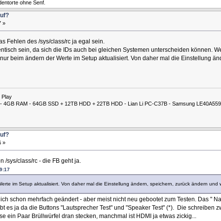
entorte ohne Senf.
auf?
7 »
 Fehlen des /sys/class/rc ja egal sein.
dentisch sein, da sich die IDs auch bei gleichen Systemen unterscheiden können. 
 nur beim ändern der Werte im Setup aktualisiert. Von daher mal die Einstellung 
 Play
00M - 4GB RAM - 64GB SSD + 12TB HDD + 22TB HDD - Lian Li PC-C37B - Samsung LE40A559
auf?
6 »
/sys/class/rc - die FB geht ja.
9:17
 Werte im Setup aktualisiert. Von daher mal die Einstellung ändern, speichern, zurück ändern un
ch schon mehrfach geändert - aber meist nicht neu gebootet zum Testen. Das " Nach
es ja da die Buttons "Lautsprecher Test" und "Speaker Test" (*). Die schreiben zwar
 ein Paar Brüllwürfel dran stecken, manchmal ist HDMI ja etwas zickig...