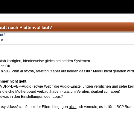
utt nach Plattenvolllauf?
auf?
 »
fstab korrigiert, idealerweise gleich bei beiden Systemen.
uch OK.
8720F chip at 0x290, revision 8
aber auf beiden das it87 Modul nicht geladen wird
mmer nicht geht.
 VDR->DVB->Audio) sowie WebIf die Audio-Einstellungen verglichen und sehe kei
das gleiche Motherboard verbaut haben - u.a. um Vergleichbarkeit zu haben)
endwas in den Einstellungen oder Logs?
 /sys/class/rc auf dem der Eltern hingegen
nicht
. Ich vermute, es ist für LIRC? Br