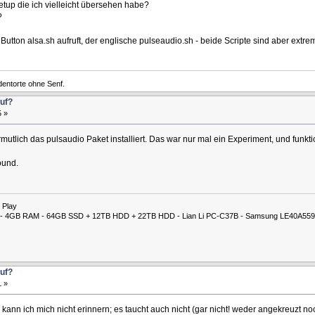
tup die ich vielleicht übersehen habe?
?
Button alsa.sh aufruft, der englische pulseaudio.sh - beide Scripte sind aber extre
entorte ohne Senf.
auf?
5 »
utlich das pulsaudio Paket installiert. Das war nur mal ein Experiment, und funkti
ound.
 Play
00M - 4GB RAM - 64GB SSD + 12TB HDD + 22TB HDD - Lian Li PC-C37B - Samsung LE40A559
auf?
1 »
 kann ich mich nicht erinnern; es taucht auch nicht (gar nicht! weder angekreuzt no