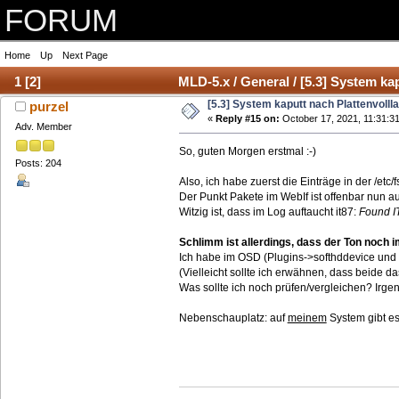
FORUM
Home
Up
Next Page
1
[
2
]
MLD-5.x / General / [5.3] System kap
[5.3] System kaputt nach Plattenvolll
purzel
«
Reply #15 on:
October 17, 2021, 11:31:31
Adv. Member
So, guten Morgen erstmal :-)
Posts: 204
Also, ich habe zuerst die Einträge in der /etc/
Der Punkt Pakete im WebIf ist offenbar nun a
Witzig ist, dass im Log auftaucht it87:
Found IT
Schlimm ist allerdings, dass der Ton noch i
Ich habe im OSD (Plugins->softhddevice und
(Vielleicht sollte ich erwähnen, dass beide 
Was sollte ich noch prüfen/vergleichen? Irg
Nebenschauplatz: auf
meinem
System gibt es