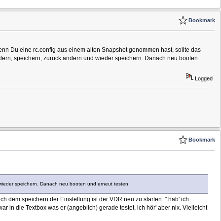
Bookmark
Wenn Du eine rc.config aus einem alten Snapshot genommen hast, sollte das
ändern, speichern, zurück ändern und wieder speichern. Danach neu booten
Logged
Bookmark
d wieder speichern. Danach neu booten und erneut testen.
 dem speichern der Einstellung ist der VDR neu zu starten. " hab' ich
 in die Textbox was er (angeblich) gerade testet, ich hör' aber nix. Vielleicht