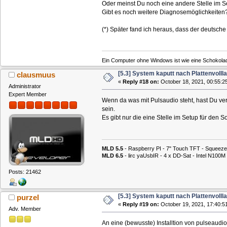
Oder meinst Du noch eine andere Stelle im Se
Gibt es noch weitere Diagnosemöglichkeiten
(*) Später fand ich heraus, dass der deutsche 
Ein Computer ohne Windows ist wie eine Schokolad
[5.3] System kaputt nach Plattenvolll
clausmuus
«
Reply #18 on:
October 18, 2021, 00:55:2
Administrator
Expert Member
Wenn da was mit Pulsaudio steht, hast Du verm
sein.
Es gibt nur die eine Stelle im Setup für den S
MLD 5.5
- Raspberry PI - 7" Touch TFT - Squeeze
MLD 6.5
- lirc yaUsbIR - 4 x DD-Sat - Intel N1
Posts: 21462
[5.3] System kaputt nach Plattenvolll
purzel
«
Reply #19 on:
October 19, 2021, 17:40:5
Adv. Member
An eine (bewusste) Installtion von pulseaudio