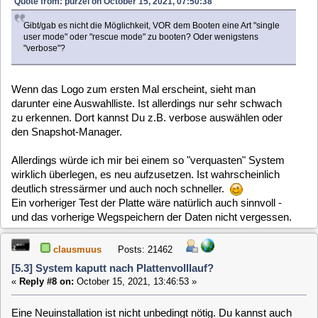
um (fast) jeden Preis vermeiden weil
Quote
Ich will natürlich - weil ich wochenlange Konfigurationsarbeit drin
habe - vermeiden, "mal eben" neu zu installieren...
Das mit dem Snapshot probiere ich nachher nochmal, auch
das mit verbose boot.
baltic
Posts: 725
[5.3] System kaputt nach Plattenvolllauf?
«
Reply #10 on:
October 16, 2021, 09:09:46 »
Hallo Claus,
eine Neuinstallation ist GRUNDSÄTZLICH eigentlich nie nötig
- aber der notwendige Wiederherstellungsaufwand rechtfertigt
sie doch gelegentlich.
Sollte es mit dem alten Snapshot klappen, wäre das natürlich
eine ordentliche Basis für die Rekonstruktion.
@purzel
Ich kann Deine Argumentation verstehen, aber bedenke: Die
meiste Zeit hast Du damals nicht mit der eigentlichen
Einrichtung, sondern mit dem Verstehen des Systems und
seinen Möglichkeiten, also mit Lernen, verbracht. Das würde