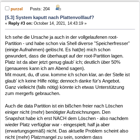
Snapshot habe ich erst NACH dem Löschen - also nachdem
wieder Platz verfügbar war - eingespielt; half ja aber
(erwartungsgemäß) nicht. Das aktuelle Problem scheint also
nicht (mehr) Platzmangel zu sein, sondern dass
irgendwelche Dateien/Verzeichnisse/Konfigurationen fehlen
oder kaputt sind. Beim Audio-Test beispielsweise wird
irgendwas für ALSA nicht gefunden - das ging aber vor der
"Havarie". (Auch hier kann ich ggf. erst am Abend Details
posten)
Wie gesagt wird nichts was ich im WebIf einstelle
gespeichert; oder wenn doch bleibt es nicht erhalten - so als
ob eben eine Config-Datei nur im RAM steht und nicht
weggeschrieben wird. Aufzeichnungen abspielen geht, aber
nur ohne Ton und TV geht gar nicht.
purzel
Posts: 204
[5.3] System kaputt nach Plattenvolllauf?
«
Reply #4 on:
October 14, 2021, 18:11:55 »
So, hier nun wie versprochen die genauen Werte:
(MLD):/root$ df -h | grep sd
/dev/sda1 7.8G 1.3G
5.7G 18% /
/dev/sda1 7.8G 1.3G
5.7G 18% /mnt/data