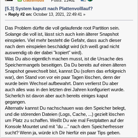
wurde beim Wechsel aufbewahrt. Dann verlierst Du aber
auch alles was in den letzten drei Jahren konfiguriert wurde.
Sicherlich ist davon aber auch bereits einiges kaput
gegangen.
Alternativ kannst Du nachschauen was den Speicher belegt,
und die störenden Dateien (Logs, Cache, ...) gezielt löschen
um Platz zu schaffen. Weißt Du wie mal Festplatten auf der
Konsole Mountet und mit "du ..." nach dem Speicherfresser
sucht? Wenn ja, würde ich Dir hierfür ein paar Tips geben.
purzel
Posts: 204
[5.3] System kaputt nach Plattenvolllauf?
«
Reply #3 on:
October 14, 2021, 14:43:19 »
Ich sehe die Ursache ja auch in der vollgelaufenen root-
Partition - und habe schon via Shell diverse "Speicherfresser"
(einige Aufnahmen) gelöscht. Es hat(te) mich schon
gewundert, dass die überhaupt auf der root-Partition lagen.
Platz ist da aber jetzt genug glaub' ich; deutlich über 50%
(genaueres kann ich am Abend sagen).
Mit mount, du, df usw. komme ich schon klar, an der Stelle ist
glaub' ich keine Hilfe nötig; dennoch danke für's Angebot.
Ganz vielleicht (falls nötig) könnte ich etwas Unterstützung
zum mergerfs gebrauchen.
Auch die data Partition ist ein bißchen freier nach Löschen
einiger nicht (mehr) benötigter Aufzeichnungen. Den