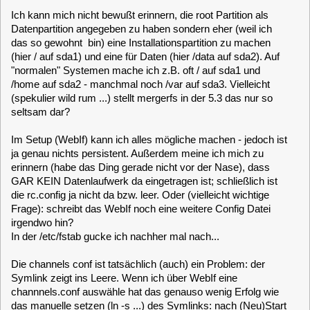
Verbindung. Gibt/gab es nicht die Möglichkeit, VOR dem
Booten eine Art "single user mode" oder "rescue mode" zu
booten? Oder wenigstens "verbose"?
baltic
Posts: 725
[5.3] System kaputt nach Plattenvolllauf?
«
Reply #7 on:
October 15, 2021, 11:01:34 »
Quote from: purzel on October 15, 2021, 07:50:38
Gibt/gab es nicht die Möglichkeit, VOR dem Booten eine Art "single
user mode" oder "rescue mode" zu booten? Oder wenigstens
"verbose"?
Wenn das Logo zum ersten Mal erscheint, sieht man
darunter eine Auswahlliste. Ist allerdings nur sehr schwach
zu erkennen. Dort kannst Du z.B. verbose auswählen oder
den Snapshot-Manager.
Allerdings würde ich mir bei einem so "verquasten" System
wirklich überlegen, es neu aufzusetzen. Ist wahrscheinlich
deutlich stressärmer und auch noch schneller.
Ein vorheriger Test der Platte wäre natürlich auch sinnvoll -
und das vorherige Wegspeichern der Daten nicht vergessen.
clausmuus
Posts: 21462