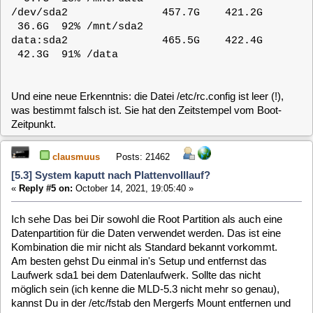
mounten:
Code:
[Select]
mkdir /mnt/sda1
mount /dev/sda1 /mnt/sda1 -o subvol=/
Danach hast Du unter /mnt/sda1 Zugriff auf alle Snapshots
und kannst aus einem davon z.B. die fehlende /etc/rc.config
heraus kopieren.
Neben der rc.config gehen am ehesten noch die
/etc/vdr/timers.conf und die /etc/vdr/channels.conf (das ist
nur ein Link auf die eigentliche Datei) kaput.
purzel
Posts: 204
[5.3] System kaputt nach Plattenvolllauf?
«
Reply #6 on:
October 15, 2021, 07:50:38 »
Zuerst vielen Dank für die Unterstützung!
Ich kann mich nicht bewußt erinnern, die root Partition als
Datenpartition angegeben zu haben sondern eher (weil ich
das so gewohnt bin) eine Installationspartition zu machen
(hier / auf sda1) und eine für Daten (hier /data auf sda2). Auf
"normalen" Systemen mache ich z.B. oft / auf sda1 und
/home auf sda2 - manchmal noch /var auf sda3. Vielleicht
(spekulier wild rum ...) stellt mergerfs in der 5.3 das nur so
seltsam dar?