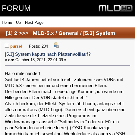
FORUM
Home
Up
Next Page
[
1
]
2
>>>
MLD-5.x / General / [5.3] System
kaputt nach Plattenvolllauf?
purzel
Posts: 204
[5.3] System kaputt nach Plattenvolllauf?
«
on:
October 13, 2021, 22:01:09 »
Hallo miteinander!
Seit fast 4 Jahren betreibe ich sehr zufrieden zwei VDRs mit
MLD 5.3 - einen bei mir und einen bei meinen Eltern.
Der bei den Eltern macht neuerdings Kummer, ich wurde um
Hilfe gerufen "Der VDR startet nicht mehr".
Als ich hin kam, der Effekt: System fährt hoch, anfangs sieht
alles normal aus (MLD-Logo). Dann erscheint ganz oben eine
Zeile die wie die Titelzeile eines Programms im
Windowmanager aussieht: "Softhddevice" oder so. Für ein
paar Sekunden auch eine leere (!) OSD-Kanalanzeige.
Immerhin kam ich sowohl auf WebInterface als auch via SSH
auf die Shell.
Schnell gefunden: root- und data-Device rappelvoll (100 und
99%). Im WebIf konnte ich Logs anschauen, das hielt ich zu
dem Zeitpunkt nicht für wirklich wichtig - dachte, die vollen