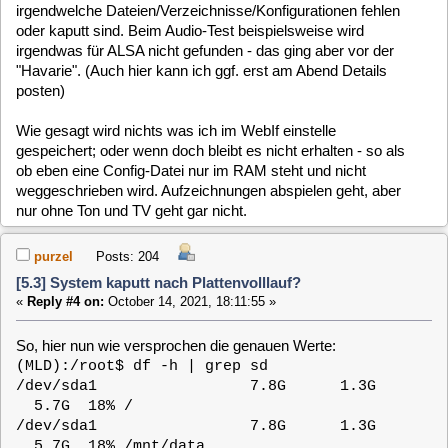
/dev/sda2 457.7G 421.2G
36.6G 92% /mnt/sda2
data:sda2 465.5G 422.4G
42.3G 91% /data
Und eine neue Erkenntnis: die Datei /etc/rc.config ist leer (!),
was bestimmt falsch ist. Sie hat den Zeitstempel vom Boot-
Zeitpunkt.
clausmuus
Posts: 21462
[5.3] System kaputt nach Plattenvolllauf?
«
Reply #5 on:
October 14, 2021, 19:05:40 »
Ich sehe Das bei Dir sowohl die Root Partition als auch eine
Datenpartition für die Daten verwendet werden. Das ist eine
Kombination die mir nicht als Standard bekannt vorkommt.
Am besten gehst Du einmal in's Setup und entfernst das
Laufwerk sda1 bei dem Datenlaufwerk. Sollte das nicht
möglich sein (ich kenne die MLD-5.3 nicht mehr so genau),
kannst Du in der /etc/fstab den Mergerfs Mount entfernen und
/dev/sda2 direkt nach /data mounten.
Um Deine defekten bzw. fehlenden Konfigurations Dateien
wieder herzustellen, kannst Du Dir diese aus einem älterem
Snapshot heraussuchen. Dafür musst Du die root partition so