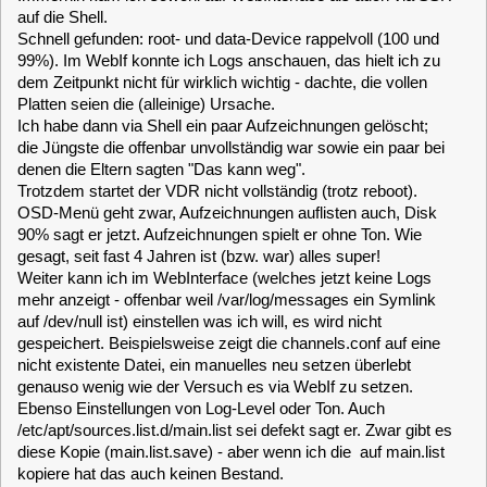
Platten seien die (alleinige) Ursache.
Ich habe dann via Shell ein paar Aufzeichnungen gelöscht;
die Jüngste die offenbar unvollständig war sowie ein paar bei
denen die Eltern sagten "Das kann weg".
Trotzdem startet der VDR nicht vollständig (trotz reboot).
OSD-Menü geht zwar, Aufzeichnungen auflisten auch, Disk
90% sagt er jetzt. Aufzeichnungen spielt er ohne Ton. Wie
gesagt, seit fast 4 Jahren ist (bzw. war) alles super!
Weiter kann ich im WebInterface (welches jetzt keine Logs
mehr anzeigt - offenbar weil /var/log/messages ein Symlink
auf /dev/null ist) einstellen was ich will, es wird nicht
gespeichert. Beispielsweise zeigt die channels.conf auf eine
nicht existente Datei, ein manuelles neu setzen überlebt
genauso wenig wie der Versuch es via WebIf zu setzen.
Ebenso Einstellungen von Log-Level oder Ton. Auch
/etc/apt/sources.list.d/main.list sei defekt sagt er. Zwar gibt es
diese Kopie (main.list.save) - aber wenn ich die auf main.list
kopiere hat das auch keinen Bestand.
Reicht das für den Versuch einer Diagnose? Schreibbar ist
das Filesystem, so hat z.B. /etc/vdr/setup.conf immer einen
aktuellen Zeitstempel.
Ich will natürlich - weil ich wochenlange Konfigurationsarbeit
drin habe - vermeiden, "mal eben" neu zu installieren...
Ach ja, den letzten Snapshot (war von 2018) einspielen half
auch nicht.
Gibt es eine Art Cache oder sonstige Konfigurationsfiles die
ich prüfen sollte?