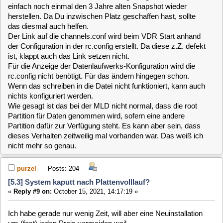
diesmal, aufgrund der gewonnenen Erfahrungen, weitgehend
wegfallen.
Gruß
Peter
clausmuus
Posts: 21462
[5.3] System kaputt nach Plattenvolllauf?
«
Reply #11 on:
October 16, 2021, 12:20:04 »
Für den Fall einer Neuinstallation, solltest Du Dir zuvor auf
jeden Fall Deine Fernbedienungs Konfiguration merken, denn
das ist meistens der größte Knackpunkt.
Du kannst Deine Neuinstallation aber ja auch für's erste auf
nen USB Stick machen, und nur wenn's zufriedenstellend ist,
auch die Festplatte übertragen.
purzel
Posts: 204
[5.3] System kaputt nach Plattenvolllauf?
«
Reply #12 on:
October 16, 2021, 15:03:22 »
Tagchen,
nun haben sich doch mehr Punkte angesammelt... Ich kann
ja bei den Eltern immer nur dann am VDR (inkl. TV) nur dann