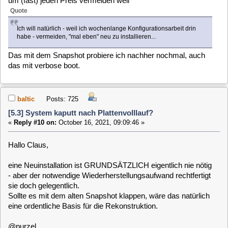
was machen, wenn sie nicht gerade selbst TV schauen
wollen (mit internem Tuner).
Aber immerhin, deren (wichtige Teile aus der) /etc/fstab:
Code:
[Select]
UUID=.... / auto defaults 0 1
UUID=.... /mnt/data btrfs subvol=@data 0 0
UUID=.... /mnt/sda2 auto defaults 0 2
/mnt/data:/mnt/sda2 /data mergerfs defaults,category.create=mfs,direc
/mnt/sda2/.cache /var/cache none bind 0 0
und meine:
Code:
[Select]
UUID=.... / auto defaults 0 1
UUID=.... /mnt/data btrfs subvol=@data 0 0
UUID=.... /mnt/sdb2 auto defaults 0 2
/mnt/data:/mnt/sdb2:/mnt/sdc1 /data mergerfs defaults,category.create
/mnt/sdb2/.cache /var/cache none bind 0 0
/dev/sdc1 /mnt/sdc1 xfs defaults 0 0
Also ähnlich. Ich habe wie gesagt seinerzeit bei der
Installation zwei Partitionen angelegt, in eine MLD installiert
und die Zweite dann als Datenpartition angegeben. Bei mir
kam dann wie gesagt vor ein paar Wochen eine zweite
Datenplatte dazu.
Zwar habe ich den Snapshot eingespielt, konnte aber nicht
mehr prüfen, ob es geklappt hat weil die Eltern Ihre Sendung
schauen wollten. Allerdings war die channels.conf NICHT
dabei, sondern immer noch leer. Ich habe den Symlink noch