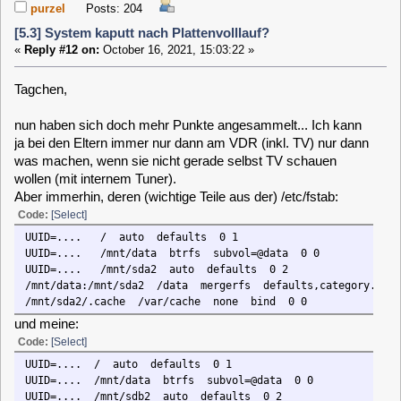
purzel
Posts: 204
[5.3] System kaputt nach Plattenvolllauf?
«
Reply #13 on:
October 16, 2021, 20:45:58 »
Es bot sich heute schon eine Gelegenheit... und es gibt
Teilerfolge!
Ich habe eine Tastatur dran gesteckt und "verbose" gewählt:
- das Kernelmodul it87 kann nicht geladen werden: "device or
resource busy" -> ist aber anscheinend nicht schlimm, ich
bekomme trotzdem Temperaturen
- /var/cache konnte nicht eingebunden (mount) werden ->
das konnte ich später durch neu anlegen von
/mnt/sda2/.cache fixen
- /sys/class/rc is missing -> wozu ist das gut? Die
Fernbedienung funktioniert (ich verwende das RCU Plugin)
- der symlink remote.conf zeigte auf eine falsche (immerhin
existierende) Kanalliste -> ließ sich leicht mittels WebIf
korrigieren, hat dann auch endlich Bestand
- /etc/apt/sources.list.d/main.list war immer noch kaputt ->
nach Kopieren von main.list.save blieb es aber endlich
erhalten
- /var/cache/apt/archives fehlt, da habe ich eben erst auf
meinem VDR nachsehen können, was das sein muss (file
oder directory, korrigiere ich morgen)