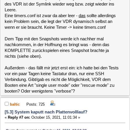
[5.3] System kaputt nach Plattenvolllauf?
«
Reply #8 on:
October 15, 2021, 13:46:53 »
Eine Neuinstallation ist nicht unbedingt nötig. Du kannst auch
einfach noch einmal den 3 Jahre alten Snapshot wieder
herstellen. Da Du inzwischen Platz geschaffen hast, sollte
das diesmal auch helfen.
Der Link auf die channels.conf wird beim VDR Start anhand
der Configuration in der rc.config erstellt. Da diese z.Z. defekt
ist, klappt auch das Link setzen nicht.
Für die Anzeige der Datenlaufwerks-Konfiguration wird die
rc.config nicht benötigt. Für das ändern hingegen schon.
Wenn das schreiben in die Datei nicht funktioniert, kann auch
nichts konfiguriert werden.
Wie gesagt ist das bei der MLD nicht normal, dass die root
Partition für Daten genommen wird, sofern eine andere
Partition dafür zur Verfügung steht. Es kann aber sein, dass
dieses Verhalten zeitweilig mal vorhanden war. Das weiß ich
nicht mehr so genau.
purzel
Posts: 204
[5.3] System kaputt nach Plattenvolllauf?
«
Reply #9 on:
October 15, 2021, 14:17:19 »
Ich habe gerade nur wenig Zeit, will aber eine Neuinstallation