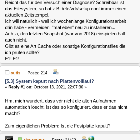
F1! F1!
outis
Posts: 214
[5.3] System kaputt nach Plattenvolllauf?
«
Reply #1 on:
October 13, 2021, 22:07:36 »
Hm, mich wundert, dass vdr nicht die alten Aufnahmen
automatisch löscht. Ist das so konfiguriert, dass er das nicht
macht?
Zum eigentlichen Problem: Ist die Festplatte kaputt?
clausmuus
Posts: 21462
[5.3] System kaputt nach Plattenvolllauf?
«
Reply #2 on:
October 13, 2021, 22:49:41 »
Das Problem dürfte die voll gelaufende root Partition sein.
Solange die voll ist, lässt sich auch kein älterer Snapshot
einspielen. Viel mehr besteht die Gefahr, dass auch dieser
nach dem einspielen beschädigt wird (ich weiß grad nicht
auswendig ob der dabei "kopiert" wird).
Was Du also eigentlich machen musst, ist die Ursache des
Speichermangels beseitigen. Da Du bereits auf einen älteren
Snapshot gewechselt bist, kannst Du (sofern das erfolgreich
war), den Stand von vor ein paar Tagen löschen, denn der