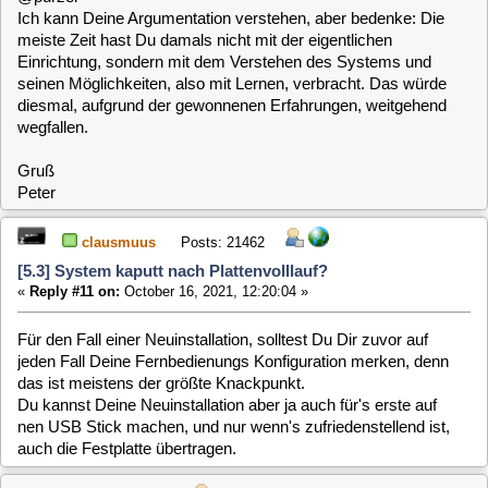
schnell von Hand angelegt - und musste dann erstmal
weichen...
Ergo auch noch kein Test mit verbose & Co. :-(
Aber morgen fahren sie für eine Woche weg, da ist dann
mehr Gelegenheit ;-)
Quote from: baltic on October 16, 2021, 09:09:46
... Die meiste Zeit hast Du damals nicht mit der eigentlichen
Einrichtung, sondern mit dem Verstehen des Systems und seinen
Möglichkeiten, also mit Lernen, verbracht. Das würde diesmal,
aufgrund der gewonnenen Erfahrungen, weitgehend wegfallen.
Hier mag ich zumindest teilweise widersprechen; das ist aber
auf keinen Fall böse gemeint. Ich HABE in der Tat SEHR
VIEL Zeit mit der Einrichtung (Konfiguration, Scripte
anpassen usw.) verbracht. Mag sein, dass das Lernen
reduziert wäre - die lange Konfigurations- und "Hinbieg-"
Orgie bliebe aber. Das ist allerdings mein Problem ;-)
FALLS ich neu installieren müsste würde ich ohnehin das
ganze /etc Verzeichnis vorher wegsichern, besonders wegen
der ganz conf Dateien inkl. remote.conf für die
Fernbedienung.
Wie gesagt hoffe ich, ab morgen mal ein bisschen länger
"dran bleiben" zu können. Vielleicht hole mich mir die Kiste
auch zu mir...