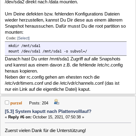
Im Setup (WebIf) kann ich alles mögliche machen - jedoch ist
ja genau nichts persistent. Außerdem meine ich mich zu
erinnern (habe das Ding gerade nicht vor der Nase), dass
GAR KEIN Datenlaufwerk da eingetragen ist; schließlich ist
die rc.config ja nicht da bzw. leer. Oder (vielleicht wichtige
Frage): schreibt das WebIf noch eine weitere Config Datei
irgendwo hin?
In der /etc/fstab gucke ich nachher mal nach...
Die channels conf ist tatsächlich (auch) ein Problem: der
Symlink zeigt ins Leere. Wenn ich über WebIf eine
channnels.conf auswähle hat das genauso wenig Erfolg wie
das manuelle setzen (ln -s ...) des Symlinks: nach (Neu)Start
des VDR ist der Symlink wieder weg bzw. zeigt wieder ins
Leere.
Eine timers.conf ist zwar da aber leer -
das
sollte allerdings
kein Problem sein, die legt der VDR dynamisch selbst an
wenn er sie braucht. Keine Timer -> keine timers.conf
Dem Tipp mit den Snapshots werde ich nachher mal
nachkommen, in der Hoffnung es bringt was - denn das
KOMPLETTE zurückspielen eines Snapshot brachte ja
nichts (siehe oben).
Außerdem - das fällt mir jetzt erst ein: ich hatte bei den Tests
vor ein paar Tagen keine Tastatur dran, nur eine SSH