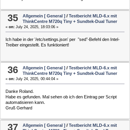
Gruß Gerhard
37
Allgemein [ General ]
/
Testbericht MLD-6.x mit
ThinkCentre M720q Tiny + Sundtek-Dual Tuner
«
on:
July 23, 2025, 18:18:12 »
Hallo Klaus,
in meinem ThinkCentre M720q ist die Grafik "intel UHD630"
verbaut.
Hier noch einmal dazu die
Bilder
.
Gruß Gerhard
38
Allgemein [ General ]
/
Testbericht MLD-6.x mit
ThinkCentre M720q Tiny + Sundtek-Dual Tuner
«
on:
July 23, 2025, 17:38:24 »
SW: mld-image-netinstall-x86-64 (250722).iso
damit das Plugin tvguideng fehlerfrei funktioniert, muß ich in
den 'Einstellungen->Anzeige->Treiber den Eintrag' von "auto"
auf "intel" ändern.
Weiß jemand in welcher Datei dieser Eintrag gespeichert ist?
In der "setup.conf" gibt es diesen Eintrag nicht.