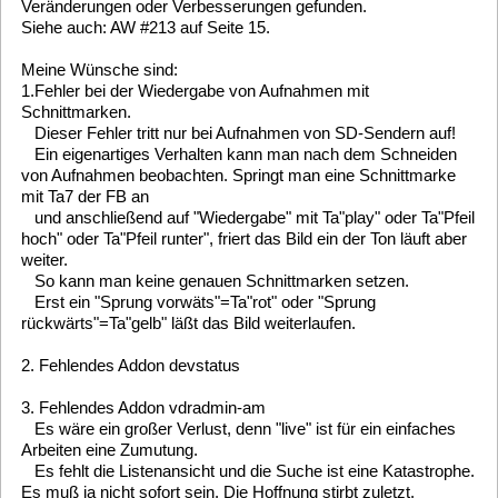
Erst ein "Sprung vorwäts"=Ta"rot" oder "Sprung
rückwärts"=Ta"gelb" läßt das Bild weiterlaufen.
2. Fehlendes Addon devstatus
3. Fehlendes Addon vdradmin-am
Es wäre ein großer Verlust, denn "live" ist für ein einfaches
Arbeiten eine Zumutung.
Es fehlt die Listenansicht und die Suche ist eine Katastrophe.
Es muß ja nicht sofort sein. Die Hoffnung stirbt zuletzt.
35
Allgemein [ General ]
/
Testbericht MLD-6.x mit
ThinkCentre M720q Tiny + Sundtek-Dual Tuner
«
on:
July 24, 2025, 18:03:06 »
Ich habe in der '/etc/settings.json' per "sed"-Befehl den Intel-
Treiber eingestellt. Es funktioniert!
36
Allgemein [ General ]
/
Testbericht MLD-6.x mit
ThinkCentre M720q Tiny + Sundtek-Dual Tuner
«
on:
July 24, 2025, 00:44:04 »
Danke Roland.
Habe es gefunden. Mal sehen ob ich den Eintrag per Script
automatisieren kann.