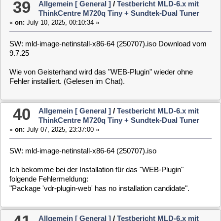
verwende.
42
Allgemein [ General ]
/
Testbericht MLD-6.x mit
ThinkCentre M720q Tiny + Sundtek-Dual Tuner
«
on:
June 29, 2025, 23:51:05 »
SW: mld-image-netinstall-x86-64 (250628).iso
ich habe keine Verbesserungen gefunden.
43
Allgemein [ General ]
/
Testbericht MLD-6.x mit
ThinkCentre M720q Tiny + Sundtek-Dual Tuner
«
on:
June 23, 2025, 19:57:40 »
Hallo Claus,
ja, ich Dödelkopp habe das mit dem Browser-Cache wieder
vergessen.
Ausprobieren und installieren funktioniert auch im WebIf so wie
es soll.
Gruß Gerhard
44
Allgemein [ General ]
/
Testbericht MLD-6.x mit
ThinkCentre M720q Tiny + Sundtek-Dual Tuner
«
on:
June 23, 2025, 12:24:44 »