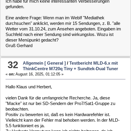
Wetter vom 31.10.24, zum Ansehen angeboten. Eingaben im
Suchfeld nach einer Sendung sind wirkungslos. Wozu ist
dieser Menüpunkt gedacht?
Gruß Gerhard
32
Allgemein [ General ]
/
Testbericht MLD-6.x mit
ThinkCentre M720q Tiny + Sundtek-Dual Tuner
«
on:
August 16, 2025, 01:12:05 »
Hallo Klaus und Herbert,
vielen Dank für die umfangreiche Recherche. Ja, diese
"Macke" ist nur bei SD-Sendern der Pro7/Sat1-Gruppe zu
beobachten.
Positiv zu bewerten ist, daß es kein Hardwarefehler ist.
Vielleicht kann der Fehler mal behoben werden. In der MLD-
5.5 funktioniert es ja.
Zu Herberts Vermutung kann ich nichts beitragen, da ich
davon keine Ahnung habe.
Gruß Gerhard
33
Allgemein [ General ]
/
Testbericht MLD-6.x mit
ThinkCentre M720q Tiny + Sundtek-Dual Tuner
«
on:
August 13, 2025, 13:55:27 »