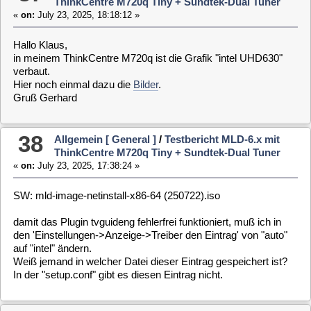
39
Allgemein [ General ]
/
Testbericht MLD-6.x mit
ThinkCentre M720q Tiny + Sundtek-Dual Tuner
«
on:
July 10, 2025, 00:10:34 »
SW: mld-image-netinstall-x86-64 (250707).iso Download vom
9.7.25
Wie von Geisterhand wird das "WEB-Plugin" wieder ohne
Fehler installiert. (Gelesen im Chat).
40
Allgemein [ General ]
/
Testbericht MLD-6.x mit
ThinkCentre M720q Tiny + Sundtek-Dual Tuner
«
on:
July 07, 2025, 23:37:00 »
SW: mld-image-netinstall-x86-64 (250707).iso
Ich bekomme bei der Installation für das "WEB-Plugin"
folgende Fehlermeldung:
"Package 'vdr-plugin-web' has no installation candidate".
41
Allgemein [ General ]
/
Testbericht MLD-6.x mit
ThinkCentre M720q Tiny + Sundtek-Dual Tuner
«
on:
July 02, 2025, 02:57:18 »
ist mir nicht aufgefallen, da ich keine WLAN-Verbindung