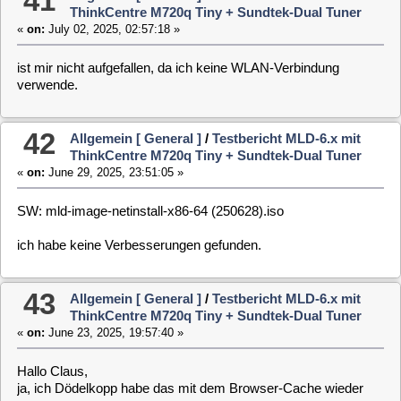
SW: mld-image-netinstall-x86-64 (250622).iso
mit dieser Version funktioniert ausprobieren und installieren nur
im OSD.
45
Allgemein [ General ]
/
Testbericht MLD-6.x mit
ThinkCentre M720q Tiny + Sundtek-Dual Tuner
«
on:
June 21, 2025, 11:25:49 »
SW: mld-image-netinstall-x86-64 (250620).iso
Im OSD reagieren nur die FB-Tasten "Poweroff" und "Ok". Eine
Installation oder nur Ausprobieren ist nicht möglich.
Über das WebIf ist nur ein schwarzer Bildschirm ohne
jeglichem Inhalt zu sehen.