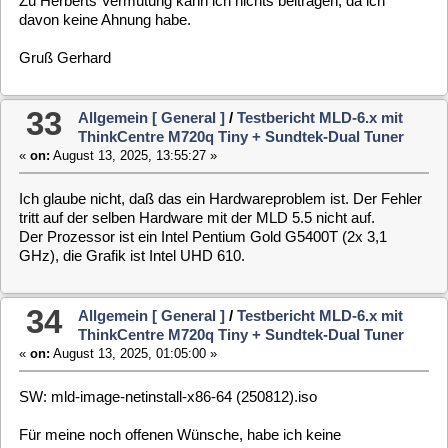
Ich glaube nicht, daß das ein Hardwareproblem ist. Der Fehler
tritt auf der selben Hardware mit der MLD 5.5 nicht auf.
Der Prozessor ist ein Intel Pentium Gold G5400T (2x 3,1
GHz), die Grafik ist Intel UHD 610.
34
Allgemein [ General ]
/
Testbericht MLD-6.x mit
ThinkCentre M720q Tiny + Sundtek-Dual Tuner
«
on:
August 13, 2025, 01:05:00 »
SW: mld-image-netinstall-x86-64 (250812).iso
Für meine noch offenen Wünsche, habe ich keine
Veränderungen oder Verbesserungen gefunden.
Siehe auch: AW #213 auf Seite 15.
Meine Wünsche sind:
1.Fehler bei der Wiedergabe von Aufnahmen mit
Schnittmarken.
Dieser Fehler tritt nur bei Aufnahmen von SD-Sendern auf!
Ein eigenartiges Verhalten kann man nach dem Schneiden
von Aufnahmen beobachten. Springt man eine Schnittmarke
mit Ta7 der FB an
und anschließend auf "Wiedergabe" mit Ta"play" oder Ta"Pfeil
hoch" oder Ta"Pfeil runter", friert das Bild ein der Ton läuft aber
weiter.
So kann man keine genauen Schnittmarken setzen.