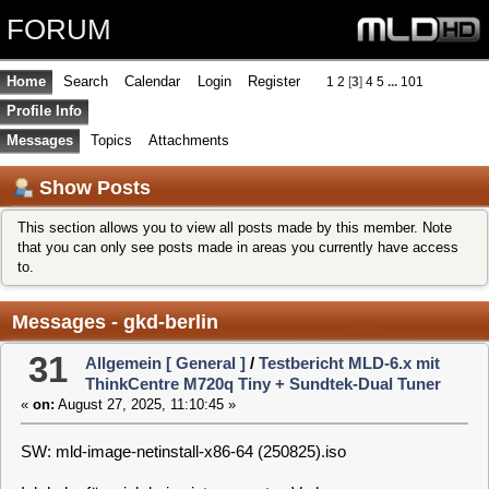
FORUM
Home
Search
Calendar
Login
Register
1
2
[
3
]
4
5
...
101
Profile Info
Messages
Topics
Attachments
Show Posts
This section allows you to view all posts made by this member. Note
that you can only see posts made in areas you currently have access
to.
Messages - gkd-berlin
31
Allgemein [ General ]
/
Testbericht MLD-6.x mit
ThinkCentre M720q Tiny + Sundtek-Dual Tuner
«
on:
August 27, 2025, 11:10:45 »
SW: mld-image-netinstall-x86-64 (250825).iso
Ich habe für mich keine interessanten Verbesserungen
gefunden.
Eine andere Frage: Wenn man im WebIf "Mediathek
durchsuchen" anklickt, werden mir 15 Sendungen, z. B. "alle