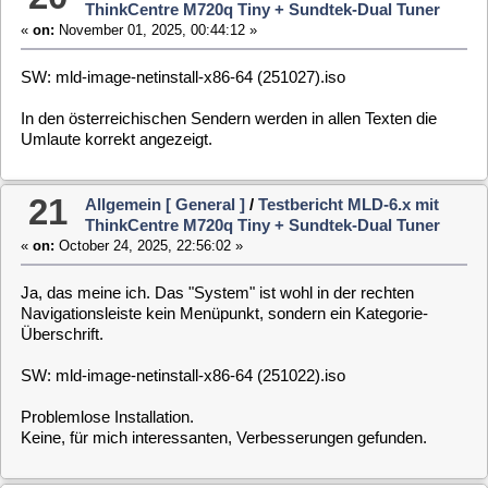
Navigationsleiste kein Menüpunkt, sondern ein Kategorie-
Überschrift.
SW: mld-image-netinstall-x86-64 (251022).iso
Problemlose Installation.
Keine, für mich interessanten, Verbesserungen gefunden.
22
Allgemein [ General ]
/
Testbericht MLD-6.x mit
ThinkCentre M720q Tiny + Sundtek-Dual Tuner
«
on:
October 21, 2025, 11:12:33 »
SW: mld-image-netinstall-x86-64 (251020).iso
Im WebIf ist der Menüpunkt "System" nicht auswählbar.
23
Allgemein [ General ]
/
Testbericht MLD-6.x mit
ThinkCentre M720q Tiny + Sundtek-Dual Tuner
«
on:
October 18, 2025, 04:32:13 »
SW: mld-image-netinstall-x86-64 (251017).iso
Problemlose Installation!
Die vorherigen fehlerhaften Installationen sind durch einen