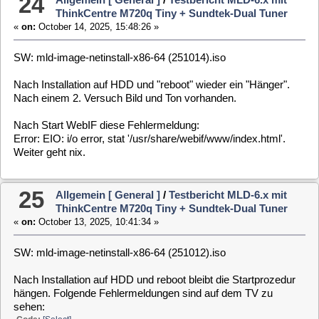
Code:
[Select]
Failed to start Xserver startup without a display manager und
Dependency failed for Start appstarter after xserver start.
Abbruch nur mit 5 Sek Powertasre drücken.
26
Allgemein [ General ]
/
Testbericht MLD-6.x mit
ThinkCentre M720q Tiny + Sundtek-Dual Tuner
«
on:
September 28, 2025, 21:55:13 »
SW: mld-image-netinstall-x86-64 (250927).iso
Den Bild- und Tonausfall konnte ich in dieser Version nicht
feststellen. Ist, über Stunden, nicht mehr aufgetreten.
Ansonsten keine, für mich interessante, Neuerungen gesehen.
27
Allgemein [ General ]
/
Testbericht MLD-6.x mit
ThinkCentre M720q Tiny + Sundtek-Dual Tuner
«
on:
September 23, 2025, 13:43:08 »
SW: mld-image-netinstall-x86-64 (250917).iso
Problemlose Installation.
In unregelmäßigen Abständen, zwischen 10 und 25 Minuten,
bleibt das TV-Bild stehen und der Ton ist weg.
Ein restart VDR bringt keinen Erfolg.