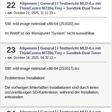
unzuverlässigen SD-Kartenleser, während der Installation,
entstanden.
24
Allgemein [ General ]
/
Testbericht MLD-6.x mit
ThinkCentre M720q Tiny + Sundtek-Dual Tuner
«
on:
October 14, 2025, 15:48:26 »
SW: mld-image-netinstall-x86-64 (251014).iso
Nach Installation auf HDD und "reboot" wieder ein "Hänger".
Nach einem 2. Versuch Bild und Ton vorhanden.
Nach Start WebIF diese Fehlermeldung:
Error: EIO: i/o error, stat '/usr/share/webif/www/index.html'.
Weiter geht nix.
25
Allgemein [ General ]
/
Testbericht MLD-6.x mit
ThinkCentre M720q Tiny + Sundtek-Dual Tuner
«
on:
October 13, 2025, 10:41:34 »
SW: mld-image-netinstall-x86-64 (251012).iso
Nach Installation auf HDD und reboot bleibt die Startprozedur
hängen. Folgende Fehlermeldungen sind auf dem TV zu
sehen: