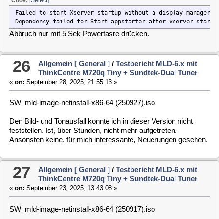
Support Log id ist: H5brN0
Edit: Restart Vdr im Osd ohne Wirkung.
Restart vdr im WebIf funktioniert.
28
Allgemein [ General ]
/
Testbericht MLD-6.x mit
ThinkCentre M720q Tiny + Sundtek-Dual Tuner
«
on:
September 18, 2025, 15:05:09 »
Ich habe die Möglichkeit der Anpassung der Aufrufargumente
von Plugins im WebIf unter “Einstellungen-> Plugin Aufruf
Argumente” gesehen.
Bisher gab es für mich noch keine Notwendigkeit eine
Anpassung im WebIf vorzunehmen.
29
Allgemein [ General ]
/
Testbericht MLD-6.x mit
ThinkCentre M720q Tiny + Sundtek-Dual Tuner
«
on:
September 16, 2025, 13:45:14 »
SW: mld-image-netinstall-x86-64 (250915).iso
Problemlose Installation.
Ich habe keine, für mich interessanten, Verbesserungen
entdeckt.