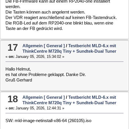
Taste an der FB gedrückt wird.
17
Allgemein [ General ]
/
Testbericht MLD-6.x mit
ThinkCentre M720q Tiny + Sundtek-Dual Tuner
«
on:
January 05, 2026, 15:34:02 »
Hallo Helmut,
es hat ohne Probleme geklappt. Danke Dir.
Gruß Gerhard
18
Allgemein [ General ]
/
Testbericht MLD-6.x mit
ThinkCentre M720q Tiny + Sundtek-Dual Tuner
«
on:
January 05, 2026, 12:44:31 »
SW: mld-image-netinstall-x86-64 (260105).iso
Ich möchte eine FB an einen neuen RP2040-one anlernen.
Der RP2040-one wird, wenn mit Bootmodus eingesteckt, als
Raspberry Pi Pico, ID: 2e8a:0003, erkannt.
Im WebIf Einstellungen>Fernbedienung>Geräte>Raspberry Pi
Pico erscheint im Bottom "IRMP Firmware installieren".
Nach Anklicken und ca 4-5 Sekunden erscheint wieder "IRMP
Firmware installieren".
Es müsste aber "TASTENZUORDNUNG BEARBEITEN"
erscheinen. Die Installation hat wohl nicht geklappt.