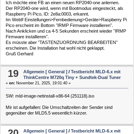
Gruß Gerhard
19
Allgemein [ General ]
/
Testbericht MLD-6.x mit
ThinkCentre M720q Tiny + Sundtek-Dual Tuner
«
on:
November 21, 2025, 19:01:40 »
SW: mld-image-netinstall-x86-64 (251118).iso
Mir ist aufgefallen: Die Umschaltzeiten der Sender sind
gegenüber der MLD5.5 wesentlich kürzer.
20
Allgemein [ General ]
/
Testbericht MLD-6.x mit
ThinkCentre M720q Tiny + Sundtek-Dual Tuner
«
on:
November 01, 2025, 00:44:12 »
SW: mld-image-netinstall-x86-64 (251027).iso
In den österreichischen Sendern werden in allen Texten die
Umlaute korrekt angezeigt.
21
Allgemein [ General ]
/
Testbericht MLD-6.x mit
ThinkCentre M720q Tiny + Sundtek-Dual Tuner
«
on:
October 24, 2025, 22:56:02 »
Ja, das meine ich. Das "System" ist wohl in der rechten