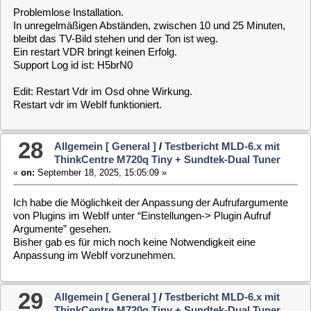
30
Allgemein [ General ]
/
Testbericht MLD-6.x mit
ThinkCentre M720q Tiny + Sundtek-Dual Tuner
«
on:
September 01, 2025, 00:27:50 »
Hallo Claus, ich konnte erst soeben testen.
Die Suche funktioniert wieder. War wohl ein Fehler auf der
Webseite.
Danke, Gruß Gerhard