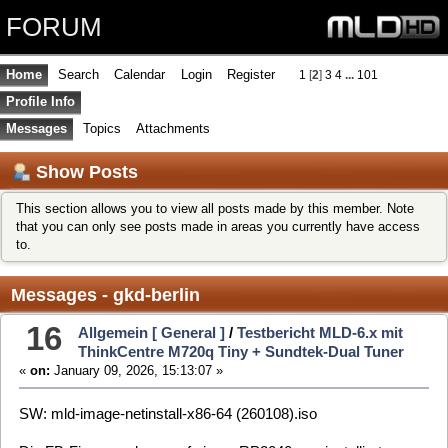
FORUM
Home
Search
Calendar
Login
Register
1
[
2
]
3
4
...
101
Profile Info
Messages
Topics
Attachments
Show Posts
This section allows you to view all posts made by this member. Note
that you can only see posts made in areas you currently have access
to.
Messages - gkd-berlin
16
Allgemein [ General ]
/
Testbericht MLD-6.x mit
ThinkCentre M720q Tiny + Sundtek-Dual Tuner
«
on:
January 09, 2026, 15:13:07 »
SW: mld-image-netinstall-x86-64 (260108).iso
Die FB-Firmware kann auf einem RP2040-one installiert
werden.
Die Tasten können auch angelernt werden.
Der VDR reagiert anschließend auf keinen FB-Tastendruck.
Die RGB-Led auf dem RP2040-one blinkt blau, wenn eine