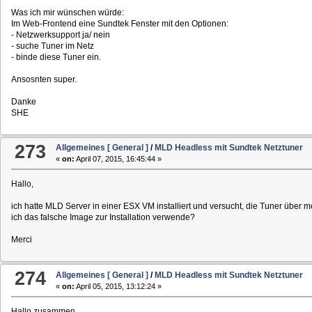
Was ich mir wünschen würde:
Im Web-Frontend eine Sundtek Fenster mit den Optionen:
- Netzwerksupport ja/ nein
- suche Tuner im Netz
- binde diese Tuner ein.
Ansosnten super.
Danke
SHE
273
Allgemeines [ General ]
/
MLD Headless mit Sundtek Netztuner
«
on:
April 07, 2015, 16:45:44 »
Hallo,
ich hatte MLD Server in einer ESX VM installiert und versucht, die Tuner über
ich das falsche Image zur Installation verwende?
Merci
274
Allgemeines [ General ]
/
MLD Headless mit Sundtek Netztuner
«
on:
April 05, 2015, 13:12:24 »
Hallo zusammen,