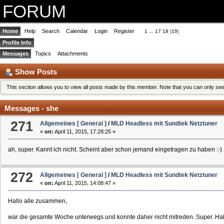
FORUM
Home
Help
Search
Calendar
Login
Register
1
...
17
18
[
19
]
Profile Info
Messages
Topics
Attachments
Show Posts
This section allows you to view all posts made by this member. Note that you can only se
Messages - she
271
Allgemeines [ General ]
/
MLD Headless mit Sundtek Netztuner
«
on:
April 11, 2015, 17:28:25 »
ah, super. Kannt ich nicht. Scheint aber schon jemand eingetragen zu haben :-)
272
Allgemeines [ General ]
/
MLD Headless mit Sundtek Netztuner
«
on:
April 11, 2015, 14:08:47 »
Hallo alle zusammen,
war die gesamte Woche unterwegs und konnte daher nicht mitreden. Super. H