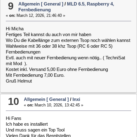
Cześć Marcin,
Produkuję odbiorniki podczerwieni USB RP2040Zero dla
użytkowników VDR.
Możesz u mnie kupić nowy RP2040 Zero wraz z nowym
pilotem Technisat, wliczając wysyłkę do Polski, za 20,00 €.
Jeśli to możliwe, poproszę o Twój adres.
Zero działa natychmiast po instalacji z MLD 6.5. Pilot jest już
zaprogramowany.
VDR można również uruchomić za pomocą pilota
(wybudzenie).
Pozdrawiam, Helmut, użytkownik VDR
----------------------------------------------------
Hi Marcin,
I manufacture RP2040Zero IR USB receivers for VDR users.
You can get a new RP2040 Zero from me, complete with a
new Technisat remote control, including shipping to Poland, for
€20.00.