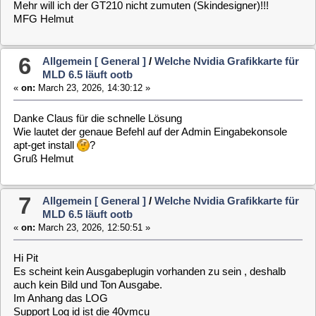
Habe folgende Grafikkarten ausprobiert. Asus GeForce
GT210, GT610, EVGA 710.jeweils x16Slot.
Alle mit dem gleichen Ergebnis nach dem ersten reboot.
Es erscheint nur immer das WebIF.
Satkarte Cine 5.5Twin ist OK.. Fernbedienungs Empfänger ist
noch nicht installiert. Und 4GB Ram sollten auch reichen.
CPU ist eine Intel i3 Sockel 1155 3,3
Frage Kann es auch am Board liegen , oder laufen die oben
genannten Grafikkarten nicht mehr mit den Aktuellen MLD 6.5.
Welche Grafikkarte für Satempfang wird denn aktuell
empfohlen.
Gruß Helmut
9
Allgemein [ General ]
/
MLD 6.5, Raspberry 4,
Fernbedienung
«
on:
March 12, 2026, 21:46:40 »
Hi Micha
Fertiges Teil kannst du auch von mir haben
Wo Du die Kabellänge zum externen Tsop noch wählen kannst
Wahlweise mit 36 oder 38 khz Tsop (RC 6 oder RC 5)
Fernbedienungen
Evtl. auch mit neuer Fernbedienung wenn nötig.. ( TechniSat
mit Mod ).
Kostet inkl. Versand 5,00 Euro ohne Fernbedienung
Mit Fernbedienung 7,00 Euro.
Gruß Helmut