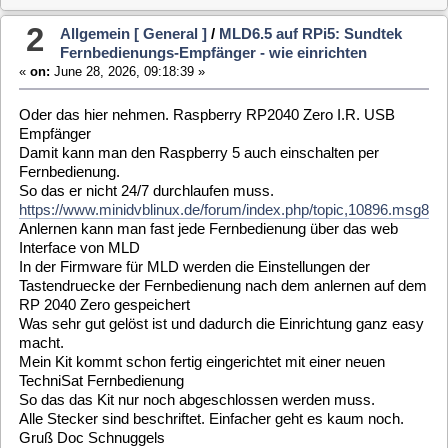
So das er nicht 24/7 durchlaufen muss.
https://www.minidvblinux.de/forum/index.php/topic,10896.msg87635.html#msg
Anlernen kann man fast jede Fernbedienung über das web
Interface von MLD
In der Firmware für MLD werden die Einstellungen der
Tastendruecke der Fernbedienung nach dem anlernen auf dem
RP 2040 Zero gespeichert
Was sehr gut gelöst ist und dadurch die Einrichtung ganz easy
macht.
Mein Kit kommt schon fertig eingerichtet mit einer neuen
TechniSat Fernbedienung
So das das Kit nur noch abgeschlossen werden muss.
Alle Stecker sind beschriftet. Einfacher geht es kaum noch.
Gruß Doc Schnuggels
3
Allgemein [ General ]
/
MLD6.5 auf RPi5: Sundtek
Fernbedienungs-Empfänger - wie einrichten
«
on:
June 19, 2026, 23:32:57 »
Hi
Es gibt ein USB Empfänger Kit von mir mit einem RP2040
Zero
Der kann den RP5 auch einschalten
Der Empfänger hat sich mit MLD 6,5 auf einen Raspberry 5
bewährt
Einige User hier im Forum benutzen schon die Kombination
Der Zero wird im Web Interface von MLD erkannt und kann