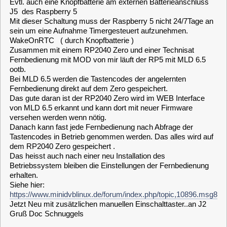
Zusammen mit einem RP2040 Zero und einer Technisat
Fernbedienung mit MOD von mir läuft der RP5 mit MLD 6.5
ootb.
Bei MLD 6.5 werden die Tastencodes der angelernten
Fernbedienung direkt auf dem Zero gespeichert.
Das gute daran ist der RP2040 Zero wird im WEB Interface
von MLD 6.5 erkannt und kann dort mit neuer Firmware
versehen werden wenn nötig.
Danach kann fast jede Fernbedienung nach Abfrage der
Tastencodes in Betrieb genommen werden. Das alles wird auf
dem RP2040 Zero gespeichert .
Das heisst auch nach einer neu Installation des
Betriebssystem bleiben die Einstellungen der Fernbedienung
erhalten.
Siehe hier:
https://www.minidvblinux.de/forum/index.php/topic,10896.msg87635.html#msg
Jetzt Neu mit zusätzlichen manuellen Einschalttaster..an J2
Gruß Doc Schnuggels
2
Allgemein [ General ]
/
MLD6.5 auf RPi5: Sundtek
Fernbedienungs-Empfänger - wie einrichten
«
on:
June 28, 2026, 09:18:39 »
Oder das hier nehmen. Raspberry RP2040 Zero I.R. USB
Empfänger
Damit kann man den Raspberry 5 auch einschalten per
Fernbedienung.