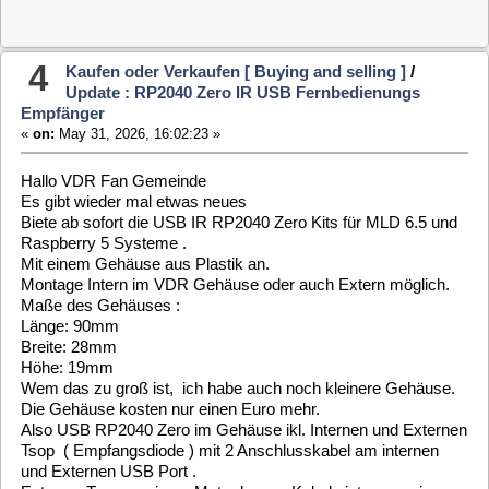
Die Gehäuse kosten nur einen Euro mehr.
Also USB RP2040 Zero im Gehäuse ikl. Internen und Externen
Tsop ( Empfangsdiode ) mit 2 Anschlusskabel am internen
und Externen USB Port .
Externer Tsop an einem Meter langen Kabel , intern an einem
35cm Kabel zum Tsop. Manche Gehäuse haben extra ein
Sichtfenster für den Tsop ( Empfangsdiode ).
Jetzt 11,- Euro, ohne Fernbedienung
Mit einer neuen Technisat Fernbedienung ikl. Batterien jetzt
13,- Euro komplett.
Plus 2,90 Euro Versand als Maxibrief . Oder als versicherten
Versand falls, gewünscht gegen Mehrpreis.
Alle IR USB RP2040 Zero Empfänger sind schon fertig
angelernt auf eine Technisat Fernbedienung , auch der Power
Button zum Einschalten des VDR,s.
Was aber jeder User selbst ganz einfach im MLD Web
Interface abändern kann. Das ist ganz easy gelöst in MLD 6.5
. Danke an die Entwickler von MLD 6.5
Im Anhang zwei Bilder des RP2040 Zero im Gehäuse
User Obelix aus dem yaVDR Forum war so nett und hat die
Gehäuse mit eigens Entwickelten Druckdaten auf einem 3 D
Drucker hergestellt.
Thilo , vielen Dank dafür.
-----------------------------------------------------
PS. Es gibt aber auch weniger gute Nachrichten
Ab Juli 2026 wird auf alle Sendungen aus China für jedes
Päckchen 3 Euro Zoll erhoben.
Evtl. muss an dem Auslieferer ( Hermes , DHL etc. ) des