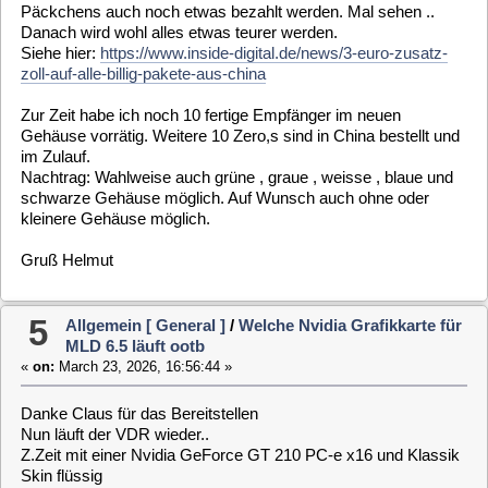
6
MLD 6.5 läuft ootb
«
on:
March 23, 2026, 14:30:12 »
Danke Claus für die schnelle Lösung
Wie lautet der genaue Befehl auf der Admin Eingabekonsole
apt-get install
?
Gruß Helmut
7
Allgemein [ General ]
/
Welche Nvidia Grafikkarte für
MLD 6.5 läuft ootb
«
on:
March 23, 2026, 12:50:51 »
Hi Pit
Es scheint kein Ausgabeplugin vorhanden zu sein , deshalb
auch kein Bild und Ton Ausgabe.
Im Anhang das LOG
Support Log id ist die 40vmcu
Wo ich nicht weiß ob das 0 eine null ist oder ein großes O
8
Allgemein [ General ]
/
Welche Nvidia Grafikkarte für
MLD 6.5 läuft ootb
«
on:
March 22, 2026, 21:52:09 »
Bei einer Neuinstallation mit MLD 6.5 bekomme ich nach der
Installation nur das Webf auf dem TV zu Gesicht