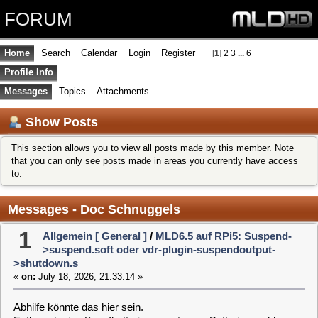
FORUM
Home
Search
Calendar
Login
Register
[
1
]
2
3
...
6
Profile Info
Messages
Topics
Attachments
Show Posts
This section allows you to view all posts made by this member. Note
that you can only see posts made in areas you currently have access
to.
Messages - Doc Schnuggels
1
Allgemein [ General ]
/
MLD6.5 auf RPi5: Suspend-
>suspend.soft oder vdr-plugin-suspendoutput-
>shutdown.s
«
on:
July 18, 2026, 21:33:14 »
Abhilfe könnte das hier sein.
Evtl. auch eine Knopfbatterie am externen Batterieanschluss
J5 des Raspberry 5
Mit dieser Schaltung muss der Raspberry 5 nicht 24/7Tage an
sein um eine Aufnahme Timergesteuert aufzunehmen.
WakeOnRTC ( durch Knopfbatterie )