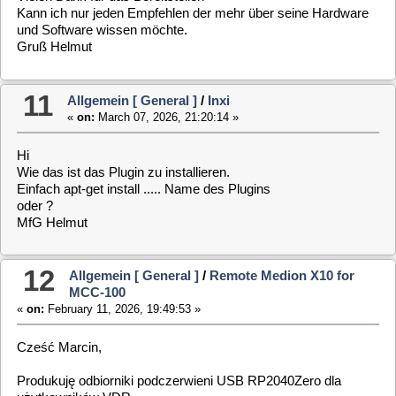
If that's okay, I'll need your address.
The Zero works immediately after installation with MLD 6.5.
The remote control is already programmed.
You can also start the VDR with the remote control (wake-up).
Regards, Helmut, VDR User
13
Allgemein [ General ]
/
Menu-Farben GTX750
«
on:
February 07, 2026, 14:15:22 »
Bei einer Onboard Intel CPU kannst evtl. über den Onboard
HDMI Ausgang ohne Grafikkarte das OSD und TV Empfang
auf deinem TV per HDMI ausgeben
Kommt auf die CPU an ob sie eine interne GPU hat (wie i3 ,i5
,i7 Intel CPU. Hier ist auch die TV SD Ausgabe nicht so
schlecht.
Hier dann softhddevice vaapi wählen . Und wenn Dein TV Full
HD kann Auflösung 1920x1080 wählen bei HD Ready dann
halt weniger ( 1280x 720 glaub ich ).
Also ich hatte noch nie Probleme mit einer Geforce GT710 ->
GT730 ) andere habe ich nie verbaut . Früher noch einige
GT630. Alle PCI-e x16 Steckplatz.
Die liefen bei mir alle mit dem Nvidia 340.x Treiber. Allerdings
nur mit EasyVDR 5 getestet.
Zur Zeit nutze ich nur noch Board.s mit Intel CPU mit interner