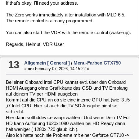
skindesigner.estuary4vdr.zapglnumgroups = 12
skindesigner.FixForopenGL = 1
skindesigner.FPS = 50
skindesigner.glasslike.audioFadeTime = 50
Gruß Helmut
15
Allgemein [ General ]
/
Menu-Farben GTX750
«
on:
February 06, 2026, 15:16:33 »
Hallo hast Du mal einen anderen Skin probiert
Wie sieht es aus mit dem Standard Skin
Vllt ist es auch ein Problem mit den Skindesigner Skins
MfG Helmut