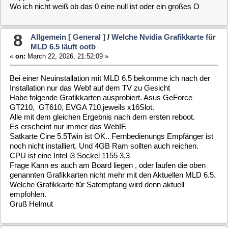
10
Allgemein [ General ]
/
Inxi
«
on:
March 10, 2026, 13:42:45 »
Hi Fans
Ich habe es installiert
Und muss sagen ein Top Tool
Vielen Dank für das Bereitstellen
Kann ich nur jeden Empfehlen der mehr über seine Hardware
und Software wissen möchte.
Gruß Helmut
11
Allgemein [ General ]
/
Inxi
«
on:
March 07, 2026, 21:20:14 »
Hi
Wie das ist das Plugin zu installieren.
Einfach apt-get install ..... Name des Plugins
oder ?
MfG Helmut
12
Allgemein [ General ]
/
Remote Medion X10 for
MCC-100
«
on:
February 11, 2026, 19:49:53 »