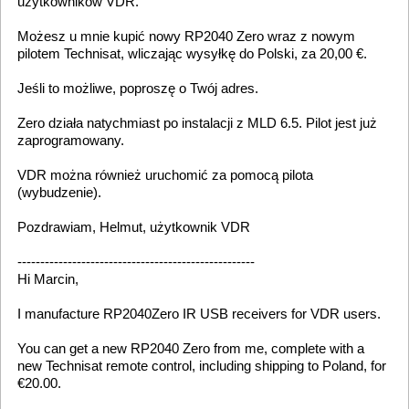
Grafikeinheit wie Intel i5 3570 Sockel 1155 z.B. und mit einen
schnellen M2 NVME SSD Steckplatz für die
Boot/Systempartition
und für die Medien dann eine grosse S-Ata HDD. Bootzeit ca
23 Sek. bis TV-Bild mit vielen Addon,s und Plugins.
Sorry sonst habe ich auch eine Ideen mehr was es sein sollte
MfG helmut
14
Allgemein [ General ]
/
Menu-Farben GTX750
«
on:
February 07, 2026, 08:50:53 »
Es gab mal ein Problem vor einiger Zeit
Es war aber eigentlich ein Skindesigner Problem
Ob das auch Auswirkungen hat auf dieses Verhalten weiss ich
nicht
Schau mal in der setup.conf nach unter skindesigner vor dem
Eintrag
skindesigner FPS = 50 ob da der Eintrag
skindesigner.FixForopenGL =1 steht
wenn nicht evtl . einfügen und noch mal neustarten ob es was
bringt
Auch früher gab es ein Problem mit diesen Board wenn der
HDMI Onboard Ausgang benuzt wurde
Evtl. mal im Bio,s des Board,s der internen Grafikeinheit mehr
von dem verbauten Ram zuweisen.
Vllt hat das auch einen Einfluss auf die Bildausgabe . Siehe
hier: