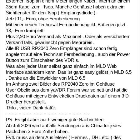
Päckchens auch noch etwas bezahlt werden. Mal sehen ..
Danach wird wohl alles etwas teurer werden.
Siehe hier:
https://www.inside-digital.de/news/3-euro-zusatz-
zoll-auf-alle-billig-pakete-aus-china
Zur Zeit habe ich noch 10 fertige Empfänger im neuen
Gehäuse vorrätig. Weitere 10 Zero,s sind in China bestellt und
im Zulauf.
Nachtrag: Wahlweise auch grüne , graue , weisse , blaue und
schwarze Gehäuse möglich. Auf Wunsch auch ohne oder
kleinere Gehäuse möglich.
Gruß Helmut
5
Allgemein [ General ]
/
Welche Nvidia Grafikkarte für
MLD 6.5 läuft ootb
«
on:
March 23, 2026, 16:56:44 »
Danke Claus für das Bereitstellen
Nun läuft der VDR wieder..
Z.Zeit mit einer Nvidia GeForce GT 210 PC-e x16 und Klassik
Skin flüssig
Mehr will ich der GT210 nicht zumuten (Skindesigner)!!!
MFG Helmut
Allgemein [ General ]
/
Welche Nvidia Grafikkarte für