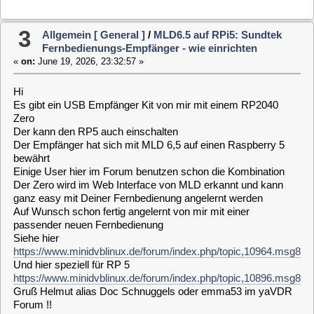
ganz easy mit Deiner Fernbedienung angelernt werden
Auf Wunsch schon fertig angelernt von mir mit einer
passender neuen Fernbedienung
Siehe hier
https://www.minidvblinux.de/forum/index.php/topic,10964.msg88547.html#msg
Und hier speziell für RP 5
https://www.minidvblinux.de/forum/index.php/topic,10896.msg87635.html#msg
Gruß Helmut alias Doc Schnuggels oder emma53 im yaVDR
Forum !!
4
Kaufen oder Verkaufen [ Buying and selling ]
/
Update : RP2040 Zero IR USB Fernbedienungs
Empfänger
«
on:
May 31, 2026, 16:02:23 »
Hallo VDR Fan Gemeinde
Es gibt wieder mal etwas neues
Biete ab sofort die USB IR RP2040 Zero Kits für MLD 6.5 und
Raspberry 5 Systeme .
Mit einem Gehäuse aus Plastik an.
Montage Intern im VDR Gehäuse oder auch Extern möglich.
Maße des Gehäuses :
Länge: 90mm
Breite: 28mm
Höhe: 19mm
Wem das zu groß ist, ich habe auch noch kleinere Gehäuse.