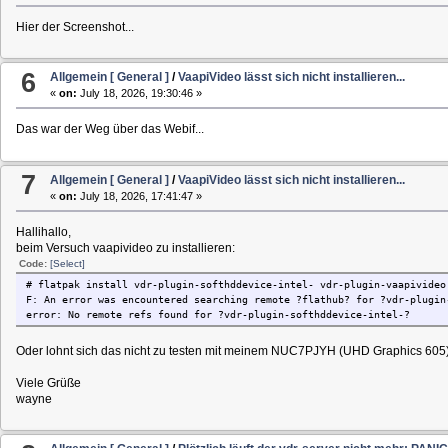
Hier der Screenshot...
6
Allgemein [ General ]
/
VaapiVideo lässt sich nicht installieren...
«
on:
July 18, 2026, 19:30:46 »
Das war der Weg über das Webif...
7
Allgemein [ General ]
/
VaapiVideo lässt sich nicht installieren...
«
on:
July 18, 2026, 17:41:47 »
Hallihallo,
beim Versuch vaapivideo zu installieren:
Code:
[Select]
# flatpak install vdr-plugin-softhddevice-intel- vdr-plugin-vaapivideo
F: An error was encountered searching remote ?flathub? for ?vdr-plugin
error: No remote refs found for ?vdr-plugin-softhddevice-intel-?
Oder lohnt sich das nicht zu testen mit meinem NUC7PJYH (UHD Graphics 605
Viele Grüße
wayne