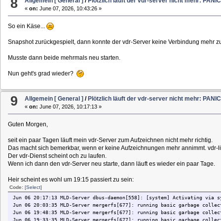
8
Allgemein [ General ]
/
Plötzlich läuft der vdr-server nicht mehr: PANIC
«
on:
June 07, 2026, 10:43:26 »
So ein Käse...
Snapshot zurückgespielt, dann konnte der vdr-Server keine Verbindung mehr zu
Musste dann beide mehrmals neu starten.
Nun geht's grad wieder?
9
Allgemein [ General ]
/
Plötzlich läuft der vdr-server nicht mehr: PANIC
«
on:
June 07, 2026, 10:17:13 »
Guten Morgen,
seit ein paar Tagen läuft mein vdr-Server zum Aufzeichnen nicht mehr richtig.
Das macht sich bemerkbar, wenn er keine Aufzeichnungen mehr annimmt. vdr-liv
Der vdr-Dienst scheint och zu laufen.
Wenn ich dann den vdr-Server neu starte, dann läuft es wieder ein paar Tage.
Heir scheint es wohl um 19:15 passiert zu sein:
Code:
[Select]
Jun 06 20:17:13 MLD-Server dbus-daemon[558]: [system] Activating via s
Jun 06 20:03:35 MLD-Server mergerfs[677]: running basic garbage collec
Jun 06 19:48:35 MLD-Server mergerfs[677]: running basic garbage collec
Jun 06 19:33:35 MLD-Server mergerfs[677]: running basic garbage collec