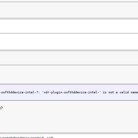
-softhddevice-intel-?: 'vdr-plugin-softhddevice-intel-' is not a valid name
)?