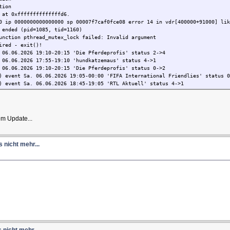
tion
 at 0xffffffffffffffd6.
0 ip 0000000000000000 sp 00007f7caf0fce08 error 14 in vdr[400000+91000] lik
 ended (pid=1085, tid=1160)
unction pthread_mutex_lock failed: Invalid argument
ired - exit()!
 06.06.2026 19:10-20:15 'Die Pferdeprofis' status 2->4
 06.06.2026 17:55-19:10 'hundkatzemaus' status 4->1
 06.06.2026 19:10-20:15 'Die Pferdeprofis' status 0->2
) event Sa. 06.06.2026 19:05-00:00 'FIFA International Friendlies' status 0
) event Sa. 06.06.2026 18:45-19:05 'RTL Aktuell' status 4->1
em Update...
 nicht mehr...
nicht mehr...