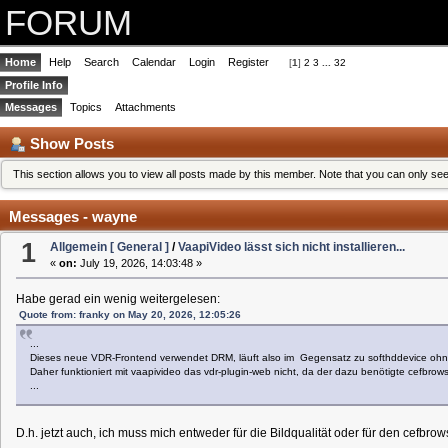
FORUM
Home
Help
Search
Calendar
Login
Register
[
1
]
2
3
...
32
Profile Info
Messages
Topics
Attachments
Show Posts
This section allows you to view all posts made by this member. Note that you can only se
Messages - wayne
1
Allgemein [ General ]
/
VaapiVideo lässt sich nicht installieren...
«
on:
July 19, 2026, 14:03:48 »
Habe gerad ein wenig weitergelesen:
Quote from: franky on May 20, 2026, 12:05:26
...
Dieses neue VDR-Frontend verwendet DRM, läuft also im Gegensatz zu softhddevice ohn
Daher funktioniert mit vaapivideo das vdr-plugin-web nicht, da der dazu benötigte cefbrows
...
D.h. jetzt auch, ich muss mich entweder für die Bildqualität oder für den cefbr