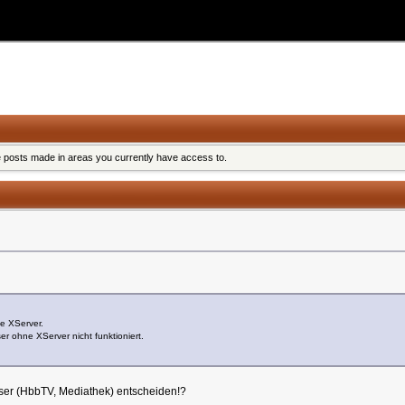
e posts made in areas you currently have access to.
e XServer.
er ohne XServer nicht funktioniert.
owser (HbbTV, Mediathek) entscheiden!?