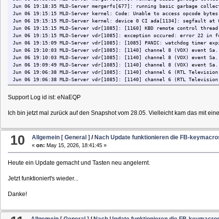
Jun 06 19:18:35 MLD-Server mergerfs[677]: running basic garbage collec
Jun 06 19:15:15 MLD-Server kernel: Code: Unable to access opcode bytes
Jun 06 19:15:15 MLD-Server kernel: device 0 CI ada[1134]: segfault at 
Jun 06 19:15:15 MLD-Server vdr[1085]: [1160] KBD remote control thread
Jun 06 19:15:15 MLD-Server vdr[1085]: exception occured: error 22 in f
Jun 06 19:15:09 MLD-Server vdr[1085]: [1085] PANIC: watchdog timer exp
Jun 06 19:10:03 MLD-Server vdr[1085]: [1140] channel 8 (VOX) event Sa.
Jun 06 19:10:03 MLD-Server vdr[1085]: [1140] channel 8 (VOX) event Sa.
Jun 06 19:09:49 MLD-Server vdr[1085]: [1140] channel 8 (VOX) event Sa.
Jun 06 19:06:38 MLD-Server vdr[1085]: [1140] channel 6 (RTL Television
Jun 06 19:06:38 MLD-Server vdr[1085]: [1140] channel 6 (RTL Television
Support Log id ist: eNaEQP
Ich bin jetzt mal zurück auf den Snapshot vom 28.05. Vielleicht kam das mit ein
10
Allgemein [ General ]
/
Nach Update funktionieren die FB-keymacros
«
on:
May 15, 2026, 18:41:45 »
Heute ein Update gemacht und Tasten neu angelernt.
Jetzt funktioniert's wieder...
Danke!
Allgemein [ General ]
/
Nach Update funktionieren die FB-keymacros 