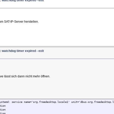
: watchdog timer expired - exit
m SAT-IP-Server herstellen.
: watchdog timer expired - exit
e lässt sich dann nicht mehr öffnen.
ystemd: service name='org.freedesktop.locale1' unit='dbus-org.freedesktop.l
tion
tion
tion