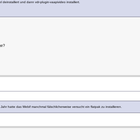
einstalliert und dann vdr-plugin-vaapivideo installiert.
ge?
 Jahr hatte das Webif manchmal fälschlicherweise versucht ein flatpak zu installieren.