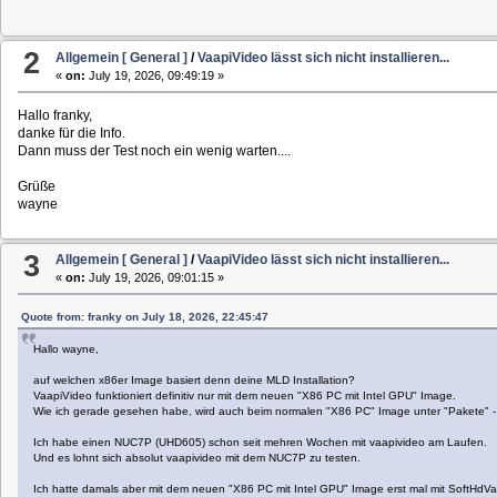
2
Allgemein [ General ]
/
VaapiVideo lässt sich nicht installieren...
«
on:
July 19, 2026, 09:49:19 »
Hallo franky,
danke für die Info.
Dann muss der Test noch ein wenig warten....
Grüße
wayne
3
Allgemein [ General ]
/
VaapiVideo lässt sich nicht installieren...
«
on:
July 19, 2026, 09:01:15 »
Quote from: franky on July 18, 2026, 22:45:47
Hallo wayne,
auf welchen x86er Image basiert denn deine MLD Installation?
VaapiVideo funktioniert definitiv nur mit dem neuen "X86 PC mit Intel GPU" Image.
Wie ich gerade gesehen habe, wird auch beim normalen "X86 PC" Image unter "Pakete" 
Ich habe einen NUC7P (UHD605) schon seit mehren Wochen mit vaapivideo am Laufen.
Und es lohnt sich absolut vaapivideo mit dem NUC7P zu testen.
Ich hatte damals aber mit dem neuen "X86 PC mit Intel GPU" Image erst mal mit SoftHdVaap