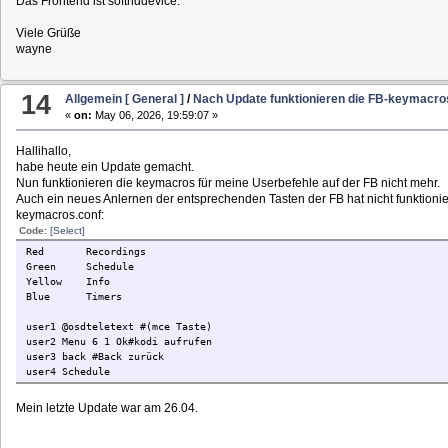
Das Frontend ist softhddevice.
Viele Grüße
wayne
14
Allgemein [ General ]
/
Nach Update funktionieren die FB-keymacros
«
on:
May 06, 2026, 19:59:07 »
Hallihallo,
habe heute ein Update gemacht.
Nun funktionieren die keymacros für meine Userbefehle auf der FB nicht mehr.
Auch ein neues Anlernen der entsprechenden Tasten der FB hat nicht funktionier
keymacros.conf:
Code:
[Select]
Red Recordings
Green Schedule
Yellow Info
Blue Timers
user1 @osdteletext #(mce Taste)
user2 Menu 6 1 Ok#kodi aufrufen
user3 back #Back zurück
user4 Schedule
Mein letzte Update war am 26.04.