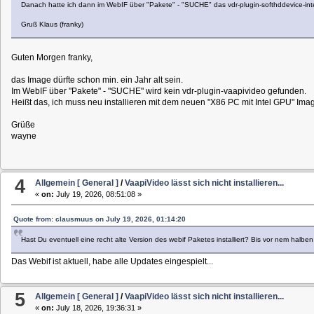
Danach hatte ich dann im WebIF über "Pakete" - "SUCHE" das vdr-plugin-softhddevice-intel d
Gruß Klaus (franky)
Guten Morgen franky,
das Image dürfte schon min. ein Jahr alt sein.
Im WebIF über "Pakete" - "SUCHE" wird kein vdr-plugin-vaapivideo gefunden.
Heißt das, ich muss neu installieren mit dem neuen "X86 PC mit Intel GPU" Ima
Grüße
wayne
4
Allgemein [ General ]
/
VaapiVideo lässt sich nicht installieren...
«
on:
July 19, 2026, 08:51:08 »
Quote from: clausmuus on July 19, 2026, 01:14:20
Hast Du eventuell eine recht alte Version des webif Paketes installiert? Bis vor nem halben
Das Webif ist aktuell, habe alle Updates eingespielt...
5
Allgemein [ General ]
/
VaapiVideo lässt sich nicht installieren...
«
on:
July 18, 2026, 19:36:31 »