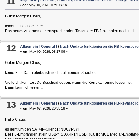
11
«
on:
May 10, 2026, 07:19:43 »
Guten Morgen Claus,
leider hilft es noch nicht.
Das neues Anlernen der entsprechenden Tasten der FB funktioniert noch nicht.
12
Allgemein [ General ]
/
Nach Update funktionieren die FB-keymacros
«
on:
May 09, 2026, 08:17:06 »
Guten Morgen Claus,
keine Eile. Dann bleibe ich noch auf meinem Snaphot.
Vielleicht könntest Du Bescheid geben, wann die Korrektur eingeflossen ist.
Dann kann ich testen...
13
Allgemein [ General ]
/
Nach Update funktionieren die FB-keymacros
«
on:
May 07, 2026, 20:35:18 »
Hallo Claus,
es geht um den SAT>IP-Client 1: NUC7PJYH
Der FB-Empfänger ist ein USB-"TSDX-IR14 USB RC6 IR MCE Media"-Empfänger. D