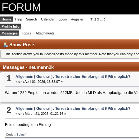
FORUM
Home
Help
Search
Calendar
Login
Register
[
1
]
2
3
...
6
Profile Info
Messages
Topics
Attachments
Show Posts
This section allows you to view all posts made by this member. Note that you can only se
Messages - neumann2k
1
Allgemein [ General ]
/
Terrestrischer Empfang mit RPi5 möglich?
«
on:
April 01, 2026, 13:38:07 »
Warum 128? Empfohlen werden 512MB. Und da MLD als Hauptaufgabe die Video
2
Allgemein [ General ]
/
Terrestrischer Empfang mit RPi5 möglich?
«
on:
March 21, 2026, 01:22:16 »
Bitte unbedingt den Eintrag:
Code:
[Select]