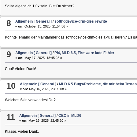
Sollte eigentlich 1.0x sein. Bist Du sicher?
8
Allgemein [ General ]
/
softhddevice-drm-gles rewrite
«
on:
October 13, 2025, 21:54:56 »
Könnte jemand der Maintainder das softhddevice-drm-gles aktualisieren? Es ga
9
Allgemein [ General ]
/
PI4, MLD 6.5, Firmware lade Fehler
«
on:
May 17, 2025, 18:45:28 »
Cool! Vielen Dank!
10
Allgemein [ General ]
/
MLD 6.5 Bugs/Probleme, die mir beim Testen 
«
on:
May 16, 2025, 23:09:08 »
Welches Skin verwendest Du?
11
Allgemein [ General ]
/
CEC in MLD6
«
on:
May 16, 2025, 22:45:20 »
Klasse, vielen Dank.