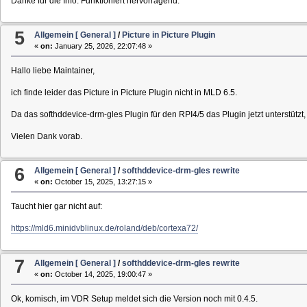
Danke für die Info. Funktioniert hervorragend.
5
Allgemein [ General ]
/
Picture in Picture Plugin
«
on:
January 25, 2026, 22:07:48 »
Hallo liebe Maintainer,
ich finde leider das Picture in Picture Plugin nicht in MLD 6.5.
Da das softhddevice-drm-gles Plugin für den RPI4/5 das Plugin jetzt unterstützt,
Vielen Dank vorab.
6
Allgemein [ General ]
/
softhddevice-drm-gles rewrite
«
on:
October 15, 2025, 13:27:15 »
Taucht hier gar nicht auf:
https://mld6.minidvblinux.de/roland/deb/cortexa72/
7
Allgemein [ General ]
/
softhddevice-drm-gles rewrite
«
on:
October 14, 2025, 19:00:47 »
Ok, komisch, im VDR Setup meldet sich die Version noch mit 0.4.5.