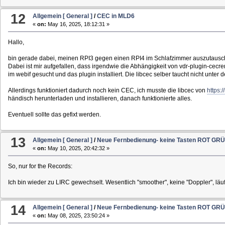
12
Allgemein [ General ]
/
CEC in MLD6
«
on:
May 16, 2025, 18:12:31 »
Hallo,
bin gerade dabei, meinen RPI3 gegen einen RPI4 im Schlafzimmer auszutausch
Dabei ist mir aufgefallen, dass irgendwie die Abhängigkeit von vdr-plugin-cecre
im webif gesucht und das plugin installiert. Die libcec selber taucht nicht unter 
Allerdings funktioniert dadurch noch kein CEC, ich musste die libcec von
https:
händisch herunterladen und installieren, danach funktionierte alles.
Eventuell sollte das gefixt werden.
13
Allgemein [ General ]
/
Neue Fernbedienung- keine Tasten ROT G
«
on:
May 10, 2025, 20:42:32 »
So, nur for the Records:
Ich bin wieder zu LIRC gewechselt. Wesentlich "smoother", keine "Doppler", läuft
14
Allgemein [ General ]
/
Neue Fernbedienung- keine Tasten ROT G
«
on:
May 08, 2025, 23:50:24 »