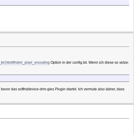
_txt.html#hdmi_pixel_encoding
Option in der config.txt. Wenn ich diese so setze:
evor das softhddevice-drm-gles Plugin startet. Ich vermute also daher, dass