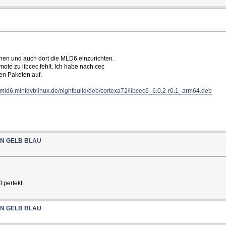
en und auch dort die MLD6 einzurichten.
mote zu libcec fehlt. Ich habe nach cec
den Paketen auf.
//mld6.minidvblinux.de/nightbuild/deb/cortexa72/libcec6_6.0.2-r0.1_arm64.deb
RÜN GELB BLAU
 perfekt.
RÜN GELB BLAU