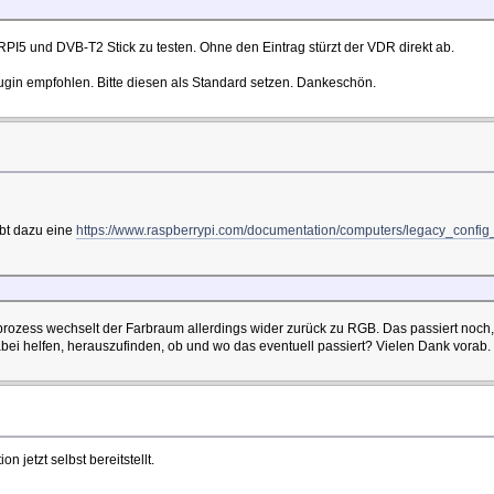
RPI5 und DVB-T2 Stick zu testen. Ohne den Eintrag stürzt der VDR direkt ab.
gin empfohlen. Bitte diesen als Standard setzen. Dankeschön.
bt dazu eine
https://www.raspberrypi.com/documentation/computers/legacy_config
ozess wechselt der Farbraum allerdings wider zurück zu RGB. Das passiert noch, b
ei helfen, herauszufinden, ob und wo das eventuell passiert? Vielen Dank vorab.
jetzt selbst bereitstellt.