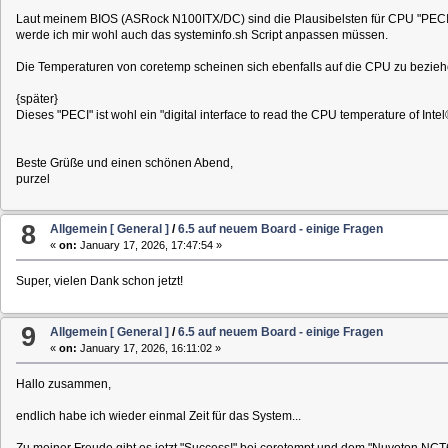
Laut meinem BIOS (ASRock N100ITX/DC) sind die Plausibelsten für CPU "PECI 
werde ich mir wohl auch das systeminfo.sh Script anpassen müssen.
Die Temperaturen von coretemp scheinen sich ebenfalls auf die CPU zu beziehe
{später}
Dieses "PECI" ist wohl ein "digital interface to read the CPU temperature of In
Beste Grüße und einen schönen Abend,
purzel
8
Allgemein [ General ]
/
6.5 auf neuem Board - einige Fragen
«
on:
January 17, 2026, 17:47:54 »
Super, vielen Dank schon jetzt!
9
Allgemein [ General ]
/
6.5 auf neuem Board - einige Fragen
«
on:
January 17, 2026, 16:11:02 »
Hallo zusammen,
endlich habe ich wieder einmal Zeit für das System...
Zu meiner Freude gibt es jetzt "Success!" bei coretempt und dem "Nuvoton N