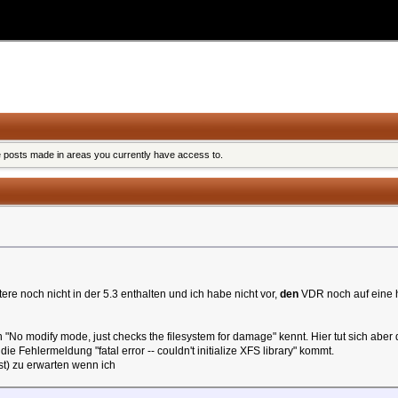
e posts made in areas you currently have access to.
re noch nicht in der 5.3 enthalten und ich habe nicht vor,
den
VDR noch auf eine hö
"No modify mode, just checks the filesystem for damage" kennt. Hier tut sich aber
e Fehlermeldung "fatal error -- couldn't initialize XFS library" kommt.
st) zu erwarten wenn ich