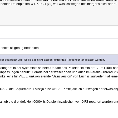
er beiden Datenplatten WIRKLICH (zu) voll was ich wegen des mergerfs nicht sehe
ar nicht oft genug bedanken.
 User bearbeitet wird. Sollte das nicht passen, muss das Paket noch angepasst werden.
sungen" in der systeminfo.sh beim Update des Paketes "eliminiert". Zum Glück h
e Anpassungen benutzt. Gerade bei der weiter oben und auch im Parallel-Thread ("M
ke, eine für VIELE funktionierende "Basisversion" von Euch ist auf jeden Fall ein
e USB3 die Bequemere. Es ist ja eine USB3 Platte, die ich nur wegen der etwas
al, ob die drei defekten 0000x.ts Dateien inzwischen vom XFS repariert wurden und/o