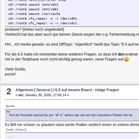
vdr:/root$ umount /mnt/sdc1
vdr:/root$ umount /mnt/sdb1
vdr:/root$ umount /var/cache
vdr:/root$ xfs_repair -n -v /dev/sdb1
vdr:/root$ xfs_repair -n -v /dev/sdc1
probiere? (bisher noch ungetestet!)
Vielleicht hat das aber auch gar keinen Zweck wegen der o.g. Fehlermeldung mi
Hm... ich merke gerade: es wird OffTopic: "eigentlich" heißt das Topic "6.5 auf 
Für die 6.5 habe ich momentan keine weiteren Fragen, so dass ich
den
erstmal 
mir in der Testphase noch nicht wichtig genug waren, neue Fragen auf
Viele Grüße,
purzel
2
Allgemein [ General ]
/
6.5 auf neuem Board - einige Fragen
«
on:
January 30, 2026, 17:40:14 »
Quote
Auf der Konsole kannst Du per "df -h" sehen wie viel auf den einzelnen Platten frei ist.
Es fällt mir schwer zu glauben dass beide Platten wirklich einen so extrem ähnli
Code:
[Select]
...