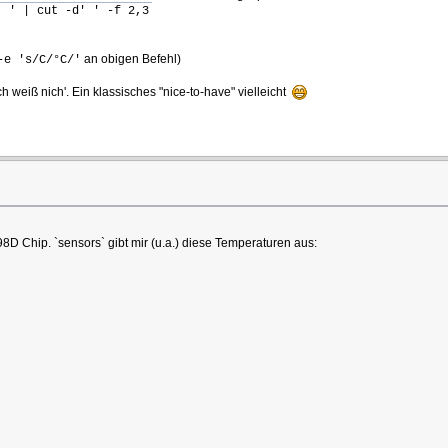
' ' | cut -d' ' -f 2,3
an obigen Befehl)
-e 's/C/°C/'
weiß nich'. Ein klassisches "nice-to-have" vielleicht
D Chip. `sensors` gibt mir (u.a.) diese Temperaturen aus: