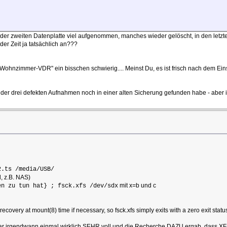
au der zweiten Datenplatte viel aufgenommen, manches wieder gelöscht, in den let
der Zeit ja tatsächlich an???
iv-Wohnzimmer-VDR" ein bisschen schwierig.... Meinst Du, es ist frisch nach dem E
i der drei defekten Aufnahmen noch in einer alten Sicherung gefunden habe - aber ic
2.ts /media/USB/
, z.B. NAS)
mit x=b und c
en zu tun hat} ; fsck.xfs /dev/sdx
s recovery at mount(
8
) time if necessary, so fsck.xfs simply exits with a zero exit statu
war irgendwann einmal wirklich SEHR voll und die Recherche DAZU ergab, dass XFS 