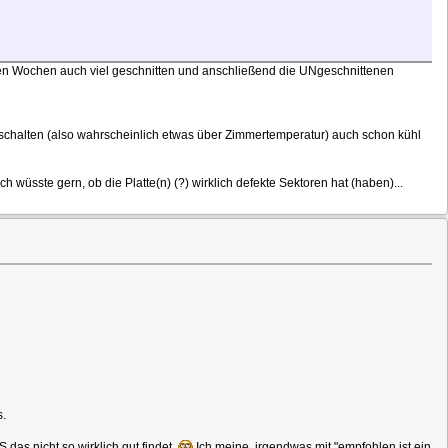
zten Wochen auch viel geschnitten und anschließend die UNgeschnittenen
inschalten (also wahrscheinlich etwas über Zimmertemperatur) auch schon kühl
h wüsste gern, ob die Platte(n) (?) wirklich defekte Sektoren hat (haben)...
s.
das nicht so wirklich gut findet
Ich meine, irgendwas mit "empfohlen ist ein