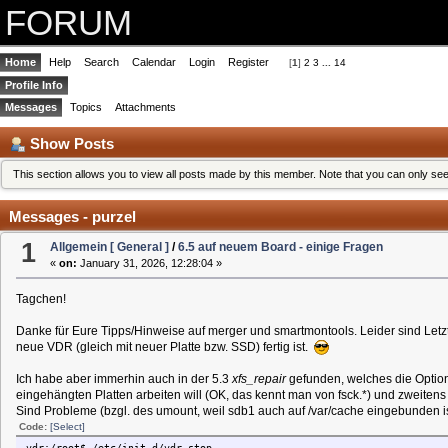
FORUM
Home
Help
Search
Calendar
Login
Register
[
1
]
2
3
...
14
Profile Info
Messages
Topics
Attachments
Show Posts
This section allows you to view all posts made by this member. Note that you can only se
Messages - purzel
1
Allgemein [ General ]
/
6.5 auf neuem Board - einige Fragen
«
on:
January 31, 2026, 12:28:04 »
Tagchen!
Danke für Eure Tipps/Hinweise auf merger und smartmontools. Leider sind Letzte
neue VDR (gleich mit neuer Platte bzw. SSD) fertig ist.
Ich habe aber immerhin auch in der 5.3
xfs_repair
gefunden, welches die Option 
eingehängten Platten arbeiten will (OK, das kennt man von fsck.*) und zweitens di
Sind Probleme (bzgl. des umount, weil sdb1 auch auf /var/cache eingebunden i
Code:
[Select]
vdr:/root$ /etc/init.d/vdr stop