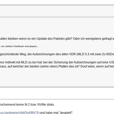
lten bleiben wenn es ein Update des Paketes gibt? Oder ich wenigstens gefragt w
es um weitere Hardware einzubauen...
 geschickteste Weg, die Aufzeichnungen des alten VDR (MLD 5.3 mit zwei (!) HDD
r indirekt mit MLD zu tun hat: bei der Sicherung der Aufzeichnungen auf eine US
aus, auf welcher der beiden (siehe oben) Platten das ist? Doof wäre, wenn auf beid
anscheinend keine M.2 bzw. NVMe disks.
inux.hardware/c/ildiDoKBN78
und habe mal "gespielt":