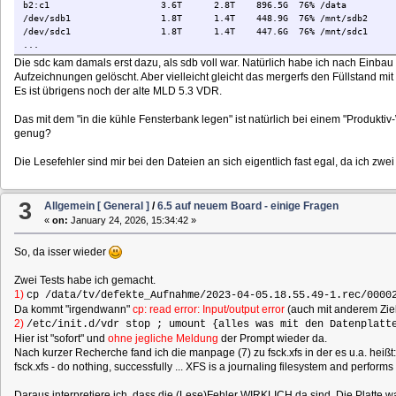
b2:c1 3.6T 2.8T 896.5G 76% /data
/dev/sdb1 1.8T 1.4T 448.9G 76% /mnt/sdb2
/dev/sdc1 1.8T 1.4T 447.6G 76% /mnt/sdc1
...
Die sdc kam damals erst dazu, als sdb voll war. Natürlich habe ich nach Einb
Aufzeichnungen gelöscht. Aber vielleicht gleicht das mergerfs den Füllstand mit 
Es ist übrigens noch der alte MLD 5.3 VDR.
Das mit dem "in die kühle Fensterbank legen" ist natürlich bei einem "Produkt
genug?
Die Lesefehler sind mir bei den Dateien an sich eigentlich fast egal, da ich zwe
3
Allgemein [ General ]
/
6.5 auf neuem Board - einige Fragen
«
on:
January 24, 2026, 15:34:42 »
So, da isser wieder
Zwei Tests habe ich gemacht.
1)
cp /data/tv/defekte_Aufnahme/2023-04-05.18.55.49-1.rec/0000
Da kommt "irgendwann"
cp: read error: Input/output error
(auch mit anderem Ziel
2)
/etc/init.d/vdr stop ; umount {alles was mit den Datenplatt
Hier ist "sofort" und
ohne jegliche Meldung
der Prompt wieder da.
Nach kurzer Recherche fand ich die manpage (7) zu fsck.xfs in der es u.a. heißt:
fsck.xfs - do nothing, successfully ... XFS is a journaling filesystem and perform
Daraus interpretiere ich, dass die (Lese)Fehler WIRKLICH da sind. Die Platte 