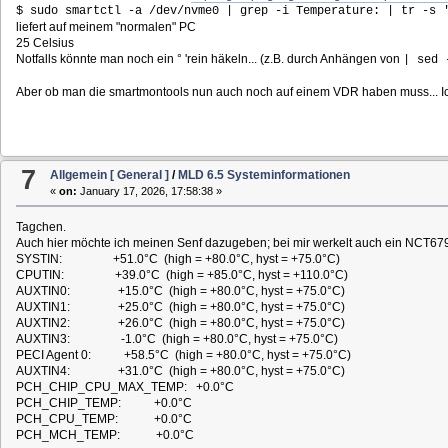
$ sudo smartctl -a /dev/nvme0 | grep -i Temperature: | tr -s 
liefert auf meinem "normalen" PC
25 Celsius
Notfalls könnte man noch ein ° 'rein häkeln... (z.B. durch Anhängen von
| sed 
Aber ob man die smartmontools nun auch noch auf einem VDR haben muss... Ich 
7
Allgemein [ General ]
/
MLD 6.5 Systeminformationen
«
on:
January 17, 2026, 17:58:38 »
Tagchen.
Auch hier möchte ich meinen Senf dazugeben; bei mir werkelt auch ein NCT6798
SYSTIN: +51.0°C (high = +80.0°C, hyst = +75.0°C)
CPUTIN: +39.0°C (high = +85.0°C, hyst = +110.0°C)
AUXTIN0: +15.0°C (high = +80.0°C, hyst = +75.0°C)
AUXTIN1: +25.0°C (high = +80.0°C, hyst = +75.0°C)
AUXTIN2: +26.0°C (high = +80.0°C, hyst = +75.0°C)
AUXTIN3: -1.0°C (high = +80.0°C, hyst = +75.0°C)
PECI Agent 0: +58.5°C (high = +80.0°C, hyst = +75.0°C)
AUXTIN4: +31.0°C (high = +80.0°C, hyst = +75.0°C)
PCH_CHIP_CPU_MAX_TEMP: +0.0°C
PCH_CHIP_TEMP: +0.0°C
PCH_CPU_TEMP: +0.0°C
PCH_MCH_TEMP: +0.0°C