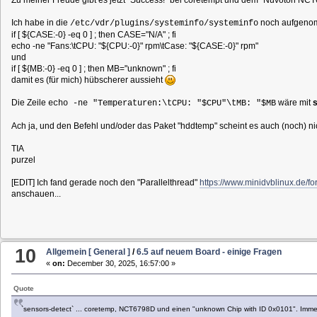
Ich habe in die
noch aufgen
/etc/vdr/plugins/systeminfo/systeminfo
if [ ${CASE:-0} -eq 0 ] ; then CASE="N/A" ; fi
echo -ne "Fans:\tCPU: "${CPU:-0}" rpm\tCase: "${CASE:-0}" rpm"
und
if [ ${MB:-0} -eq 0 ] ; then MB="unknown" ; fi
damit es (für mich) hübscherer aussieht
Die Zeile
wäre mit
echo -ne "Temperaturen:\tCPU: "$CPU"\tMB: "$MB
Ach ja, und den Befehl und/oder das Paket "hddtemp" scheint es auch (noch) ni
TIA
purzel
[EDIT] Ich fand gerade noch den "Parallelthread"
https://www.minidvblinux.de/
anschauen...
10
Allgemein [ General ]
/
6.5 auf neuem Board - einige Fragen
«
on:
December 30, 2025, 16:57:00 »
Quote
`sensors-detect` ... coretemp, NCT6798D und einen "unknown Chip with ID 0x0101". Imme