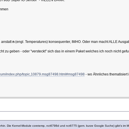
ommen
s
anstatt
n
(engl. Temperatures) konsequenter, IMHO. Oder man macht ALLE Ausgab
cht zu geben - oder "versteckt" sich das in einem Paket welches ich noch nicht ge
forum/index.php/topic,10879.msg87498.html#msg87498
- wo Ähnliches thematisiert
rhin. Die Kernel-Module coretemp, nct6798d und nct6775 (gem. kurze Google Suche) gibt's im M