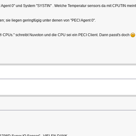
Agent 0" und System "SYSTIN" . Welche Temperatur sensors da mit CPUTIN meint k
n; sie liegen geringfügig unter denen von "PECI Agent 0".
tel® CPUs." schreibt Nuvoton und die CPU sei ein PECI Client. Dann passt's doch
CT6798D Super IO Sensor" - VIELEN DANK.