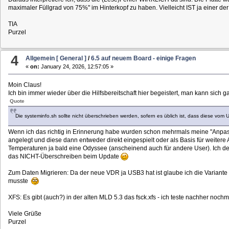
maximaler Füllgrad von 75%" im Hinterkopf zu haben. Vielleicht IST ja einer d
TIA
Purzel
4
Allgemein [ General ]
/
6.5 auf neuem Board - einige Fragen
«
on:
January 24, 2026, 12:57:05 »
Moin Claus!
Ich bin immer wieder über die Hilfsbereitschaft hier begeistert, man kann sich g
Quote
Die systeminfo.sh sollte nicht überschrieben werden, sofern es üblich ist, dass diese vom
Wenn ich das richtig in Erinnerung habe wurden schon mehrmals meine "Anpas
angelegt und diese dann entweder direkt eingespielt oder als Basis für weiter
Temperaturen ja bald eine Odyssee (anscheinend auch für andere User). Ich den
das NICHT-Überschreiben beim Update
Zum Daten Migrieren: Da der neue VDR ja USB3 hat ist glaube ich die Variant
musste
XFS: Es gibt (auch?) in der alten MLD 5.3 das fsck.xfs - ich teste nachher nochm
Viele Grüße
Purzel