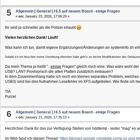
5
Allgemein [ General ]
/
6.5 auf neuem Board - einige Fragen
«
on:
January 23, 2026, 17:06:29 »
Ihr seid ja schneller als die Polizei erlaubt
Vielen herzlichen Dank! Läuft!
Was kann ich tun, damit eigene Ergänzungen/Änderungen an systeminfo.sh erha
Sobald ich ein bisschen meine Unordnung eliminiert habe geht's an leichte Modifikationen des Gehäus
Da mein Thema ja heißt "...
einige
Fragen" gleich noch eine: Was wäre wohl der
USB? LAN? Provisorisch die alten Platten zusätzlich einbauen?
In dem Zusammenhang habe ich noch ein kleines separates Problem, welches nu
USB3) sind bei drei Aufnahmen Lesefehler im XFS aufgetreten. Wie finde ich her
TIA
Purzel
6
Allgemein [ General ]
/
6.5 auf neuem Board - einige Fragen
«
on:
January 21, 2026, 17:35:13 »
Herzlichen Dank für das zur-Verfügung-Stellen von hddtemp - leider "mag" es 
Im Web fand ich diesen Thread:
https://groups.google.com/g/de.comp.os.unix.l