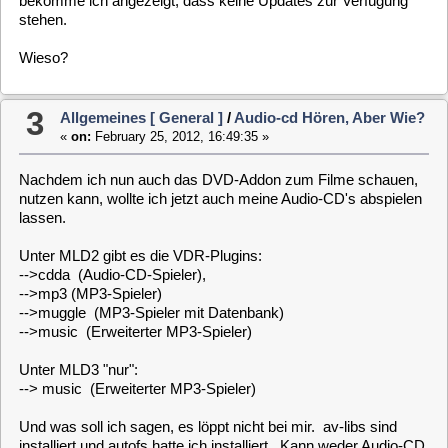
-->cdda (Audio-CD-Spieler),
-->mp3 (MP3-Spieler)
-->muggle (MP3-Spieler mit Datenbank)
-->music (Erweiterter MP3-Spieler)
Unter MLD3 "nur":
--> music (Erweiterter MP3-Spieler)
Und was soll ich sagen, es löppt nicht bei mir. av-libs sind
installiert und autofs hatte ich installiert. Kann weder Audio-CD
noch mp3-Dateien über Stick abspielen.
Code:
[Select]
Feb 25 15:45:35 (none) user.err kernel: hdc: possibly failed opcode: 0xa
Feb 25 15:45:35 (none) user.err kernel: end_request: I/O error, dev hdc,
Feb 25 16:45:53 (none) user.err vdr: [3688] music: ERROR: fnmatch(1) *.m
Feb 25 16:45:53 (none) user.err vdr: [3688] music: ERROR: fnmatch(1) *.w
Feb 25 16:45:53 (none) user.err vdr: [3688] music: ERROR: fnmatch(1) *.M
Feb 25 16:45:53 (none) user.err vdr: [3688] music: ERROR: fnmatch(1) *.W
Feb 25 16:45:53 (none) user.err vdr: [3688] music: ERROR: fnmatch(1) *.m
Feb 25 16:45:53 (none) user.err vdr: [3688] music: ERROR: fnmatch(1) *.M
Feb 25 16:45:53 (none) user.err vdr: [3688] music: ERROR: fnmatch(1) *.p
Feb 25 16:45:53 (none) user.err vdr: [3688] music: ERROR: fnmatch(1) *.P
Feb 25 16:45:53 (none) user.err vdr: [3688] music: ERROR: fnmatch(1) *.f
Feb 25 16:45:53 (none) user.err vdr: [3688] music: ERROR: fnmatch(1) *.F
Feb 25 16:45:53 (none) user.err vdr: [3688] music: ERROR: fnmatch(1) *.m
Feb 25 16:45:53 (none) user.err vdr: [3688] music: ERROR: fnmatch(1) *.w
Feb 25 16:45:53 (none) user.err vdr: [3688] music: ERROR: fnmatch(1) *.M
Feb 25 16:45:53 (none) user.err vdr: [3688] music: ERROR: fnmatch(1) *.W
Feb 25 16:45:53 (none) user.err vdr: [3688] music: ERROR: fnmatch(1) *.m