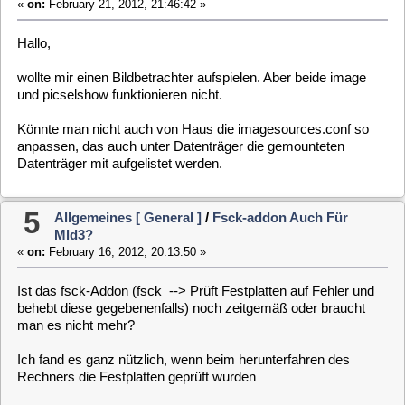
6
Allgemeines [ General ]
/
Problem Mit Network-
wireless-addon
«
on:
February 12, 2012, 18:09:21 »
Ich hatte zwar schon im Thread: Probleme Mit
Nachinstallieren/neuinstallieren das Problem angesprochen,
möchte es aber nochmal neu aufmachen.
Folgende Situation:
Die Meldung unter Menü-System-System Setup
Code:
[Select]
Fehler in der vdr Konfiguration
tritt nur auf, wenn ich meinen USB-Wireless Lan Adapter
angesteckt habe. Ist er nicht eingesteckt, komme ich an das
System Setup.
Netzwerk ist nun eingerichtet (USB Adapter war zu dem
Zeitpunkt des Einrichtens abgezogen). Unter
http://mld
komme
ich jetzt aber ins System Setup.
7
Allgemeines [ General ]
/
Usb-addon Nur Für
Linuxdateisystem?
«
on:
February 11, 2012, 19:59:20 »