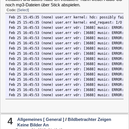
Feb 25 16:45:53 (none) user.err vdr: [3688] music: ERROR: fnmatch(1) *.M
Feb 25 16:45:53 (none) user.err vdr: [3688] music: ERROR: fnmatch(1) *.p
Feb 25 16:45:53 (none) user.err vdr: [3688] music: ERROR: fnmatch(1) *.P
4
Allgemeines [ General ]
/
Bildbetrachter Zeigen
Feb 25 16:45:53 (none) user.err vdr: [3688] music: ERROR: fnmatch(1) *.f
Keine Bilder An
Feb 25 16:45:53 (none) user.err vdr: [3688] music: ERROR: fnmatch(1) *.F
«
on:
February 21, 2012, 21:46:42 »
Feb 25 16:45:53 (none) user.err vdr: [3688] music: ERROR: fnmatch(1) *.m
Feb 25 16:45:53 (none) user.err vdr: [3688] music: ERROR: fnmatch(1) *.w
Feb 25 16:45:53 (none) user.err vdr: [3688] music: ERROR: fnmatch(1) *.M
Hallo,
Feb 25 16:45:53 (none) user.err vdr: [3688] music: ERROR: fnmatch(1) *.W
Feb 25 16:45:53 (none) user.err vdr: [3688] music: ERROR: fnmatch(1) *.m
wollte mir einen Bildbetrachter aufspielen. Aber beide image
Feb 25 16:45:53 (none) user.err vdr: [3688] music: ERROR: fnmatch(1) *.M
und picselshow funktionieren nicht.
Feb 25 16:45:53 (none) user.err vdr: [3688] music: ERROR: fnmatch(1) *.p
Feb 25 16:45:53 (none) user.err vdr: [3688] music: ERROR: fnmatch(1) *.P
Könnte man nicht auch von Haus die imagesources.conf so
Feb 25 16:45:53 (none) user.err vdr: [3688] music: ERROR: fnmatch(1) *.f
anpassen, das auch unter Datenträger die gemounteten
Feb 25 16:45:53 (none) user.err vdr: [3688] music: ERROR: fnmatch(1) *.F
Datenträger mit aufgelistet werden.
Feb 25 16:46:04 (none) user.err vdr: [3688] music: ctrl: ERROR! osd open
5
Allgemeines [ General ]
/
Fsck-addon Auch Für
Mld3?
«
on:
February 16, 2012, 20:13:50 »
Ist das fsck-Addon (fsck --> Prüft Festplatten auf Fehler und
behebt diese gegebenenfalls) noch zeitgemäß oder braucht
man es nicht mehr?
Ich fand es ganz nützlich, wenn beim herunterfahren des
Rechners die Festplatten geprüft wurden