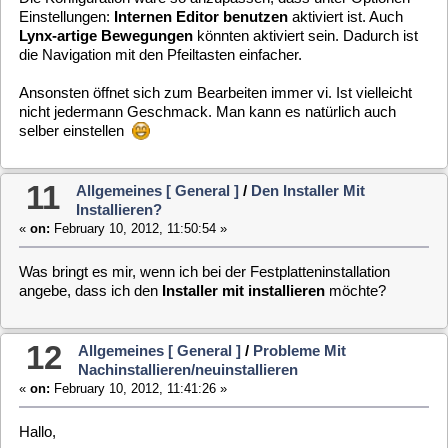
3.0.1
gelenkt.
Also hier ISO wieder zusammenstellen. Und?
dvbsddevice
fehlte wieder beim runterladen!
Also auf --> Neuste Version 3.0.1 und es hat geklappt!
network-wireless gleich als aktiviert laden lassen. Habe noch
nicht installiert sondern erst einmal alles im live-Modus
ausprobiert. Netzwerk wurde eingerichtet. Klappt auch. Habe
jetzt Verbindung zum MLD von meinem Rechner aus.
Aber das Problem:
Nachdem ich wlan aktiviert hatte, habe
ich kein Bild mehr!
Code:
[Select]
Feb 10 10:21:48 (none) user.err kernel: dvb_demux_feed_del: feed not in 
Feb 10 10:21:48 (none) user.err kernel: dvb_demux_feed_del: feed not in 
Feb 10 10:21:48 (none) user.err kernel: dvb_demux_feed_del: feed not in 
Feb 10 10:21:48 (none) user.err kernel: dvb_demux_feed_del: feed not in 
Feb 10 10:21:48 (none) user.err kernel: dvb_demux_feed_del: feed not in 
Feb 10 11:21:48 (none) user.err vdr: [10632] ERROR (dvbsdffdevice.c,338)
Feb 10 11:21:48 (none) user.err vdr: [10632] ERROR: can't set PID 165 on
Feb 10 11:21:48 (none) user.err vdr: [10632] ERROR (dvbsdffdevice.c,350)
Feb 10 11:21:48 (none) user.err vdr: [10632] ERROR: failed to set PIDs f
Feb 10 11:21:48 (none) user.err vdr: [10632] retrying
Auch ein manuelles stop/start vdr brachte nichts. Also
Netzwerk ja -- aber kein Bild :wand