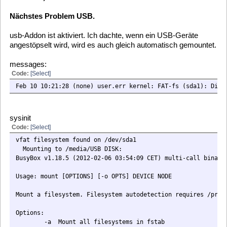
«
on:
February 07, 2012, 11:53:34 »
Nachdem ich gestern mld3 aufgesetzt habe, musste ich
feststellen, dass die Aufzeichnungen als ts-Dateien
abgespeichert werden.
Kann ich meine alten vdr-Dateien jetzt nicht mehr verwenden,
oder muss ich sie umwandeln?
15
Allgemeines [ General ]
/
Addons/plugins Ohne
Netz Nachinstallieren
«
on:
February 06, 2012, 18:47:35 »
Hallo,
nachdem ich Jahre mit meinem System (mld) sehr zufrieden
war und bin, wollte ich einen neuen Rechner mit mld
bestücken (wieder mit einer Haupauge Nexus).
Leider funktioniert nicht alles, so wie ich es von der mld
gewohnt war.
Das ging schon beim Downloaden los. Nur wenn ich das Iso
(ff-sd) direkt heruntergeladen hatte, war ein Bild am fernsehrer
da. Sobald ich mir meine Isos zusammengestellt hatte, wurde
zwar laut Monitorausgabe vdr gestartet, aber es kam kein Bild
auf dem Fernseher.