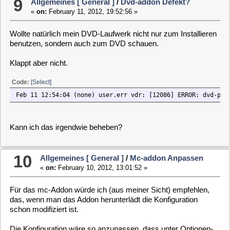
Was bringt es mir, wenn ich bei der Festplatteninstallation
angebe, dass ich den
Installer mit installieren
möchte?
12
Allgemeines [ General ]
/
Probleme Mit
Nachinstallieren/neuinstallieren
«
on:
February 10, 2012, 11:41:26 »
Hallo,
habe mehrere Probleme, die ich in diesem Thread mal
zusammenfassen möchte.
Habe jetzt über wlan (USB-Wlankarte) ein Netzwerk :lol:
Jetzt gehen aber die Pobleme los.
Das System-Addon network-wireless ist aktiviert und
nachdem ich die Daten eingeben wollte, komme ich nicht mehr
in den Menüpunkt System Settings -->
Code:
[Select]
Fehler inder vdr Konfiguration
Na gut dachte ich mir. Du wolltest eh den neuen vdr mit dem
Patch, also ab in den Downloadbereich der MLD-Homepage.
Nächstes Problem.
Man wird sofort beim Link
Download
auf
Stabile Version