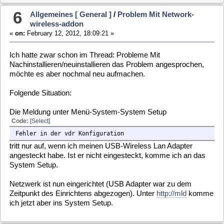
Hatte in einem anderen Thread schon mal das Problem mit
dem USB-Addon angesprochen.
Es funktioniert mit dem automatischen mounten nach /media.
Aber nur wenn es ein Linux-Filesystem (ext3...) hat. ntfs oder
vfat bleiben aussen vor?
Ist das so gewollt?
8
Allgemeines [ General ]
/
Radioplugin Auch Für
Mld3?
«
on:
February 11, 2012, 19:56:10 »
Besteht die Möglichkeit, das radio-VDR-Plugin (RDS und
Hintergrundbild für Radiosender) auf MLD zu tranformieren?
9
Allgemeines [ General ]
/
Dvd-addon Defekt?
«
on:
February 11, 2012, 19:52:56 »
Wollte natürlich mein DVD-Laufwerk nicht nur zum Installieren
benutzen, sondern auch zum DVD schauen.
Klappt aber nicht.
Code:
[Select]