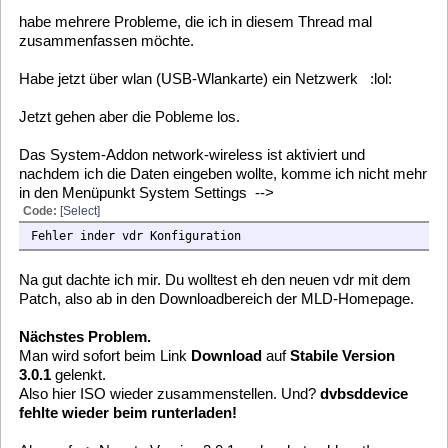
Nächstes Problem USB.
usb-Addon ist aktiviert. Ich dachte, wenn ein USB-Geräte
angestöpselt wird, wird es auch gleich automatisch gemountet.
messages:
Code:
[Select]
Feb 10 10:21:28 (none) user.err kernel: FAT-fs (sda1): Directory bread(b
sysinit
Code:
[Select]
vfat filesystem found on /dev/sda1
Mounting to /media/USB DISK:
BusyBox v1.18.5 (2012-02-06 03:54:09 CET) multi-call binary.
Usage: mount [OPTIONS] [-o OPTS] DEVICE NODE
Mount a filesystem. Filesystem autodetection requires /proc.
Options:
-a Mount all filesystems in fstab
-i Don't run mount helper
-r Read-only mount
-w Read-write mount (default)
-t FSTYPE
Filesystem type
-O OPT Mount only filesystems with option OPT (-a only)