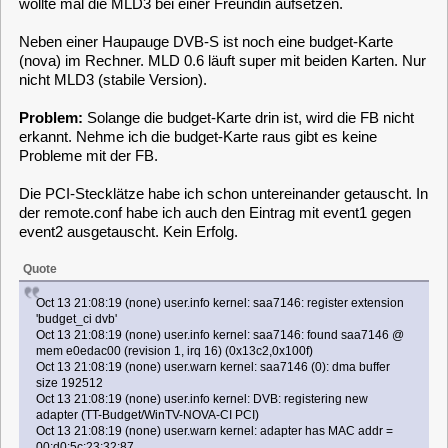
Problem:
Solange die budget-Karte drin ist, wird die FB nicht
erkannt. Nehme ich die budget-Karte raus gibt es keine
Probleme mit der FB.
Die PCI-Stecklätze habe ich schon untereinander getauscht. In
der remote.conf habe ich auch den Eintrag mit event1 gegen
event2 ausgetauscht. Kein Erfolg.
Quote
Oct 13 21:08:19 (none) user.info kernel: saa7146: register extension
'budget_ci dvb'
Oct 13 21:08:19 (none) user.info kernel: saa7146: found saa7146 @
mem e0edac00 (revision 1, irq 16) (0x13c2,0x100f)
Oct 13 21:08:19 (none) user.warn kernel: saa7146 (0): dma buffer
size 192512
Oct 13 21:08:19 (none) user.info kernel: DVB: registering new
adapter (TT-Budget/WinTV-NOVA-CI PCI)
Oct 13 21:08:19 (none) user.warn kernel: adapter has MAC addr =
00:d0:5c:23:32:87
Oct 13 21:08:19 (none) user.err kernel: IR keymap rc-hauppauge not
found
Oct 13 21:08:19 (none) user.info kernel: Registered IR keymap rc-
empty
Oct 13 21:08:19 (none) user.info kernel: input: Budget-CI dvb ir
receiver saa7146 (0) as
/devices/pci0000:00/0000:00:0c.0/rc/rc0/input1
Oct 13 21:08:19 (none) user.info kernel: rc0: Budget-CI dvb ir receiver
saa7146 (0) as /devices/pci0000:00/0000:00:0c.0/rc/rc0
Oct 13 21:08:19 (none) user.warn kernel: DVB: registering adapter 0
frontend 0 (ST STV0299 DVB-S)...