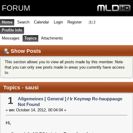
FORUM
Home
Search
Calendar
Login
Register
[
1
]
2
Profile Info
Messages
Topics
Attachments
Show Posts
This section allows you to view all posts made by this member. Note
that you can only see posts made in areas you currently have access
to.
Topics - sausi
1
Allgemeines [ General ]
/
Ir Keymap Rc-hauppauge
Not Found
«
on:
October 14, 2012, 00:04:04 »
Hi,
wollte mal die MLD3 bei einer Freundin aufsetzen.
Neben einer Haupauge DVB-S ist noch eine budget-Karte
(nova) im Rechner. MLD 0.6 läuft super mit beiden Karten. Nur
nicht MLD3 (stabile Version).