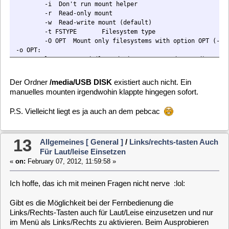
Das Installieren über das Menü ging mit dem ff-sd-iso dann
wie gewohnt. Nur das ich jetzt keine Möglichkeit habe, weitere
Addons (remote ganz wichtig), zu installieren. Habe die
Addons und Plugins auf eine CD gebrannt. Wenn ich aber die
Addons/Plugins über das OSD-Menü am Fernseher
hinzufügen möchte, erhalte ich die Meldung, dass keine
Addons verfügbar sind.
Wo kann ich einstellen, dass ich die Addons und Plugins
von CD einspielen kann?
Oder
Wie kann ich es sonst noch bewerkstelligen?
Habe hier kein Netz!! Hatte schon versucht über mounten die
Addons auf die Festplatte zu kopieren, aber leider gibt es in der
Standard-Version kein copy-Befehl :-(
sausi