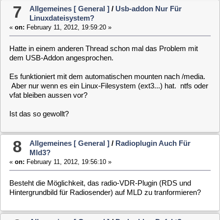
Feb 11 12:54:04 (none) user.err vdr: [12086] ERROR: dvd-plugin cannot op
Kann ich das irgendwie beheben?
10
Allgemeines [ General ]
/
Mc-addon Anpassen
«
on:
February 10, 2012, 13:01:52 »
Für das mc-Addon würde ich (aus meiner Sicht) empfehlen,
das, wenn man das Addon herunterlädt die Konfiguration
schon modifiziert ist.
Die Konfiguration wäre so anzupassen, dass unter Optionen-
Einstellungen:
Internen Editor benutzen
aktiviert ist. Auch
Lynx-artige Bewegungen
könnten aktiviert sein. Dadurch ist
die Navigation mit den Pfeiltasten einfacher.
Ansonsten öffnet sich zum Bearbeiten immer vi. Ist vielleicht
nicht jedermann Geschmack. Man kann es natürlich auch
selber einstellen
11
Allgemeines [ General ]
/
Den Installer Mit
Installieren?
«
on:
February 10, 2012, 11:50:54 »